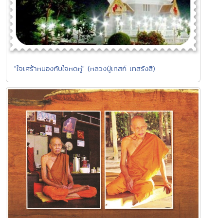
"ใจเศร้าหมองกับใจหดหู่" (หลวงปู่เทสก์ เทสรังสี)