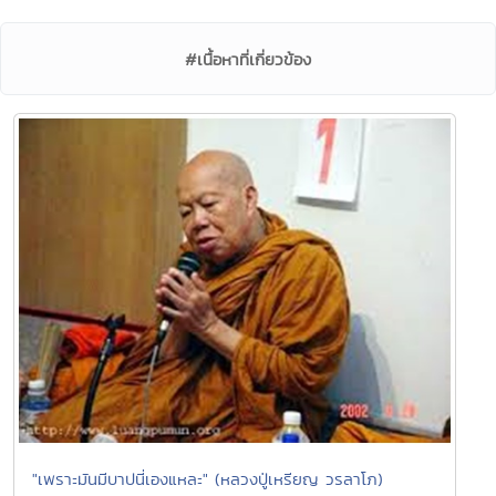
#เนื้อหาที่เกี่ยวข้อง
"เพราะมันมีบาปนี่เองแหละ" (หลวงปู่เหรียญ วรลาโภ)