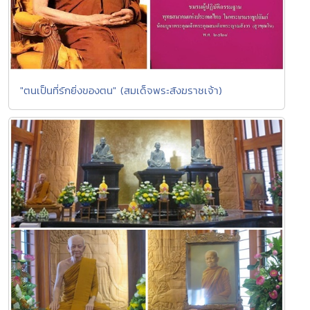
"ตนเป็นที่รักยิ่งของตน" (สมเด็จพระสังฆราชเจ้า)