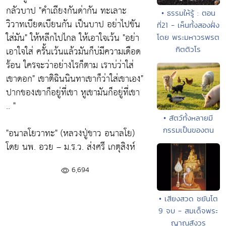
กลัวบาป "คำเถียงกันด่ากัน ทะเลาะ
• ธรรมให้รู้ : ตอน
วิวาทเบียดเบียนกัน เป็นบาป อย่าไปขัน
ที่21 - เห็นทั้งสองฝั่ง
ใส่มัน" ให้หลีกไปไกล ให้เอาใจเว้น "อย่า
โดย พระมหาวรพรต
เอาใจใส่ ครั้นเว้นแล้วมันก็บ่มีความเดือด
กิตติวโร
ร้อน ใครจะว่าอย่างไรก็ตาม เราบ่ว่าใส่
เขาดอก" เขาติฉินนินทาเขาก็ว่าใส่เขาเอง"
ปากของเขาก็อยู่ที่เขา หูเขามันก็อยู่ที่เขา
.. "
• สัตว์ทั้งหลายมี
กรรมเป็นของตน
"อนาลโยวาทะ" (หลวงปู่ขาว อนาลโย)
โดย นพ. อวย – ม.ร.ว. ส่งศรี เกตุสิงห์
6,694
• เสียงสวด ชยันโต
9 จบ - สมเด็จพระ
ญาณสังวร