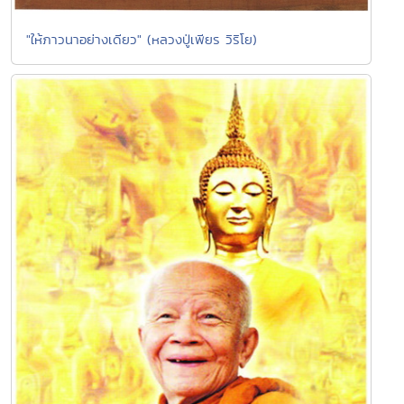
"ให้ภาวนาอย่างเดียว" (หลวงปู่เพียร วิริโย)