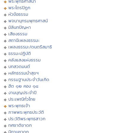
พระพุทธศาสนา
พระไตรปิฏก
หัวข้อธรรม
พจนานุกรมพุทธศาสน์
มิลินทปัญหา
เสียงธรรม
สถานีเพลงธรรมะ
เพลงธรรมะ/ดนตรีสมาธิ
ธรรมะปฏิบัติ
คลังแสงแห่งธรรม
บทสวดมนต์
หลักธรรมนำสุขฯ
กรรมฐานประจำวันเกิด
ฮีต ๑๒ คอง ๑๔
งานบุญประจำปี
ประเพณีทั่วไทย
พระพุทธเจ้า
ภาพพระพุทธประวัติ
ประวัติพระพุทธสาวก
ทศชาติชาดก
นิทานชาดก