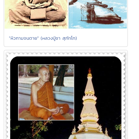
"หิวกามจนตาย" (หลวงปู่ชา สุภัทโท)