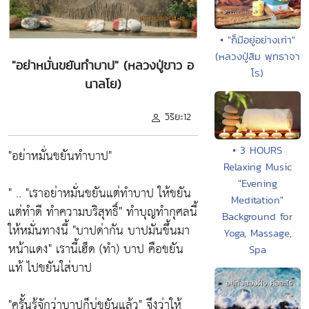
• "ก็มีอยู่อย่างเก่า"
(หลวงปู่สิม พุทธาจา
"อย่าหมั่นขยันทำบาป" (หลวงปู่ขาว อ
โร)
นาลโย)
วิริยะ12
• 3 HOURS
"อย่าหมั่นขยันทำบาป"
Relaxing Music
"Evening
" .. "เราอย่าหมั่นขยันแต่ทำบาป ให้ขยัน
Meditation"
แต่ทำดี ทำความบริสุทธิ์" ทำบุญทำกุศลนี้
Background for
ให้หมั่นทางนี้ "บาปด่ากัน บาปมันขึ้นมา
Yoga, Massage,
หน้าแดง" เรานี้เฮ็ด (ทำ) บาป คือขยัน
Spa
แท้ ไปขยันใส่บาป
"ครั้นรู้จักว่าบาปก็บ่ขยันแล้ว" จึงว่าให้