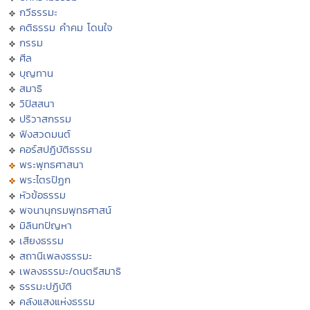
กวีธรรมะ
คติธรรม คำคม โดนใจ
กรรม
ศีล
บุญทาน
สมาธิ
วิปัสสนา
ปริวาสกรรม
ฟังสวดมนต์
คอร์สปฏิบัติธรรม
พระพุทธศาสนา
พระไตรปิฏก
หัวข้อธรรม
พจนานุกรมพุทธศาสน์
มิลินทปัญหา
เสียงธรรม
สถานีเพลงธรรมะ
เพลงธรรมะ/ดนตรีสมาธิ
ธรรมะปฏิบัติ
คลังแสงแห่งธรรม