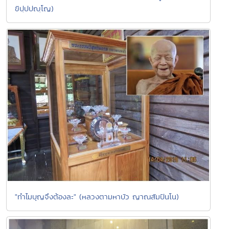
ขิปฺปปญฺโญ)
"ทำไมบุญจึงต้องละ" (หลวงตามหาบัว ญาณสัมปันโน)