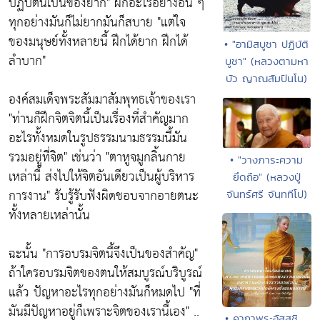
ปฏิบัตินี้เป็นของยาก" ฝึกอะไรอย่างอื่น ๆ
ทุกอย่างมันก็ไม่ยากมันก็สบาย "แต่ใจ
ของมนุษย์ทั้งหลายนี้ ฝึกได้ยาก ฝึกได้
• "อามิสบูชา ปฏิบัติ
ลำบาก"
บูชา" (หลวงตามหา
บัว ญาณสัมปันโน)
องค์สมเด็จพระสัมมาสัมพุทธเจ้าของเรา
"ท่านก็ฝึกจิตจิตนี้เป็นเรื่องที่สำคัญมาก
อะไรทั้งหมดในรูปธรรมนามธรรมนี้มัน
รวมอยู่ที่จิต" เช่นว่า "ตาหูจมูกลิ้นกาย
• "วางภาระความ
เหล่านี้ ส่งไปให้จิตอันเดียวเป็นผู้บริหาร
ยึดถือ" (หลวงปู่
การงาน" รับรู้รับฟังผิดชอบจากอายตนะ
จันทร์ศรี จันฺททีโป)
ทั้งหลายเหล่านั้น
ฉะนั้น "การอบรมจิตนี้จึงเป็นของสำคัญ"
ถ้าใครอบรมจิตของตนให้สมบูรณ์บริบูรณ์
แล้ว ปัญหาอะไรทุกอย่างมันก็หมดไป "ที่
มันมีปัญหาอยู่ก็เพราะจิตของเรานี้เอง" ..
• คาถาพระอัสสชิ ...