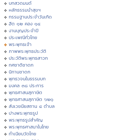
บทสวดมนต์
หลักธรรมนำสุขฯ
กรรมฐานประจำวันเกิด
ฮีต ๑๒ คอง ๑๔
งานบุญประจำปี
ประเพณีทั่วไทย
พระพุทธเจ้า
ภาพพระพุทธประวัติ
ประวัติพระพุทธสาวก
ทศชาติชาดก
นิทานชาดก
พุทธวจนในธรรมบท
มงคล ๓๘ ประการ
พุทธศาสนสุภาษิต
พุทธศาสนสุภาษิต ๖๒๑
สังเวชนียสถาน ๔ ตำบล
ปางพระพุทธรูป
พระพุทธรูปสำคัญ
พระพุทธศาสนาในไทย
ทำเนียบวัดไทย