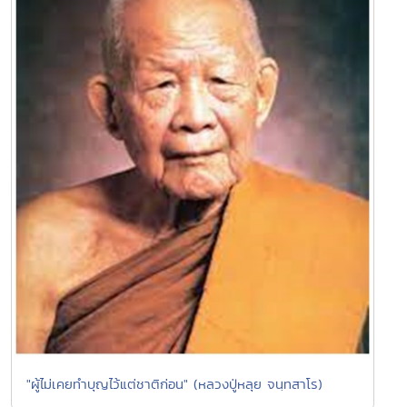
"ผู้ไม่เคยทำบุญไว้แต่ชาติก่อน" (หลวงปู่หลุย จนฺทสาโร)