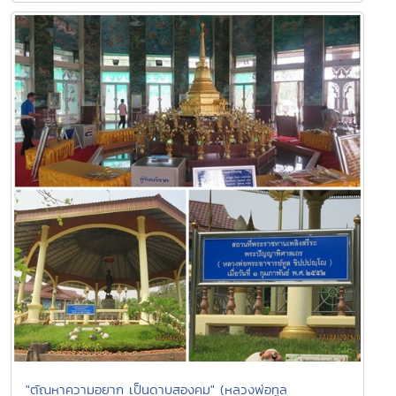
"ตัณหาความอยาก เป็นดาบสองคม" (หลวงพ่อทูล