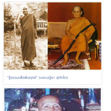
"รู้ธรรมเพื่อพ้นทุกข์" (หลวงปู่ชา สุภัทโท)