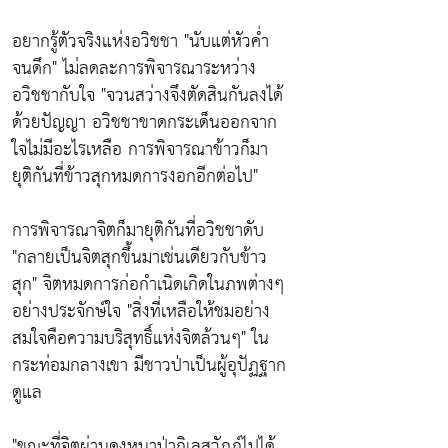
อยากรู้ตัวจริงแห่งอวิชชา "นับแต่หัวค่ำ
จนดึก" ไม่ลดละการพิจารณาระหว่าง
อวิชชากับใจ "จวนสว่างจึงตัดสินกันลงได้
ด้วยปัญญา อวิชชาขาดกระเด็นออกจาก
ใจไม่มีอะไรเหลือ การพิจารณาข้าวก็มา
ยุติกันที่ข้าวสุกหมดการงอกอีกต่อไป"
การพิจารณาจิตก็มายุติกันที่อวิชชาดับ
"กลายเป็นจิตสุกขึ้นมาเช่นเดียวกับข้าว
สุก" จิตหมดการก่อกำเนิดเกิดในภพต่างๆ
อย่างประจักษ์ใจ "สิ่งที่เหลือให้ชมอย่าง
สมใจคือความบริสุทธิ์แห่งจิตล้วนๆ" ใน
กระท่อมกลางเขา มีชาวป่าเป็นผู้อุปัฏฐาก
ดูแล
"ขณะที่จิตผ่านดงหนาป่ากิเลสวัฏฏ์ไปได้