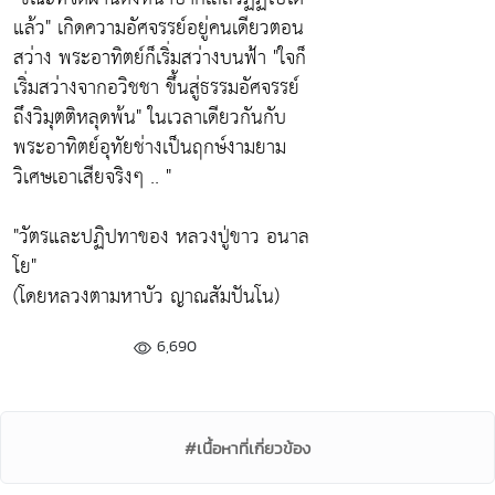
แล้ว" เกิดความอัศจรรย์อยู่คนเดียวตอน
สว่าง พระอาทิตย์ก็เริ่มสว่างบนฟ้า "ใจก็
เริ่มสว่างจากอวิชชา ขึ้นสู่ธรรมอัศจรรย์
ถึงวิมุตติหลุดพ้น" ในเวลาเดียวกันกับ
พระอาทิตย์อุทัยช่างเป็นฤกษ์งามยาม
วิเศษเอาเสียจริงๆ .. "
"วัตรและปฏิปทาของ หลวงปู่ขาว อนาล
โย"
(โดยหลวงตามหาบัว ญาณสัมปันโน)
6,690
#เนื้อหาที่เกี่ยวข้อง