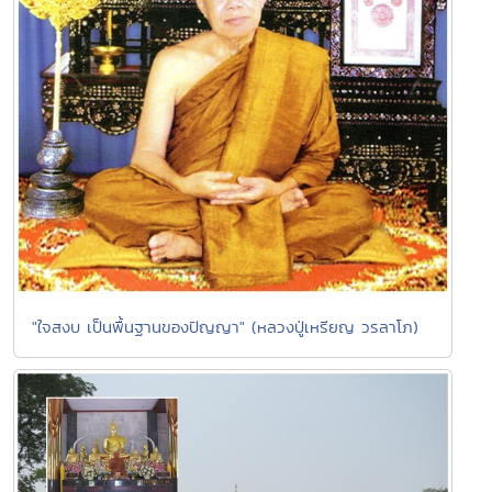
"ใจสงบ เป็นพื้นฐานของปัญญา" (หลวงปู่เหรียญ วรลาโภ)