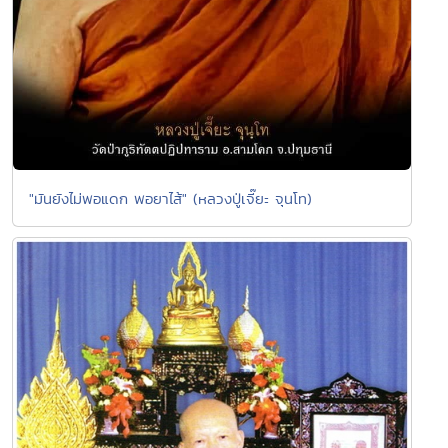
"มันยังไม่พอแดก พอยาไส้" (หลวงปู่เจี๊ยะ จุนโท)