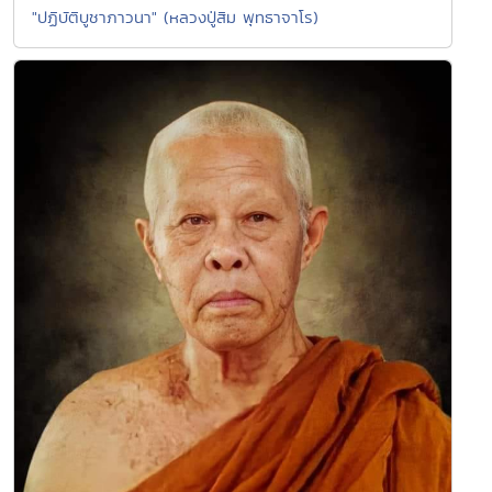
"ปฏิบัติบูชาภาวนา" (หลวงปู่สิม พุทธาจาโร)