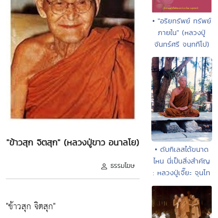
• "อริยทรัพย์ ทรัพย์
ภายใน" (หลวงปู่
จันทร์ศรี จนฺททีโป)
"ข้าวสุก จิตสุก" (หลวงปู่ขาว อนาลโย)
• ดับกิเลสได้ขนาด
ไหน นี่เป็นสิ่งสำคัญ
ธรรมโฆษ
: หลวงปู่เจี๊ยะ จุนโท
"ข้าวสุก จิตสุก"