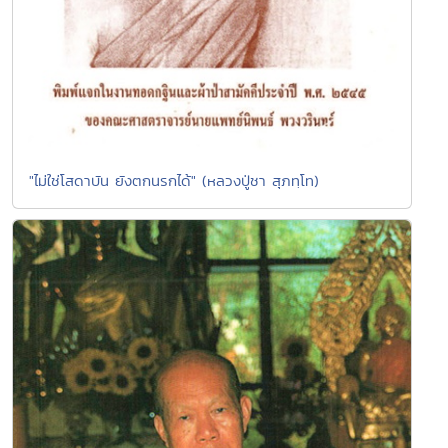
"ไม่ใช่โสดาบัน ยังตกนรกได้" (หลวงปู่ชา สุภทฺโท)