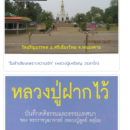
"ไม่ลำเอียงเพราะความรัก" (หลวงปู่เหรียญ วรลาโภ)