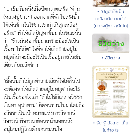
" .. เย็นวันหนึ่งเมื่อปัดกวาดเสร็จ "ท่าน
• "ปฏิบัติให้เป็น
(หลวงปู่ขาวฯ) ออกจากที่พักไปสรงน้ำ
เหมือนกับสายน้ำ"
ได้เห็นข้าวในไร่ชาวเขากำลังสุกเหลือง
(หลวงปู่ชา สุภัทฺโท)
อร่าม" ทำให้เกิดปัญหาขึ้นมาในขณะนั้น
ว่า "ข้าวมันงอกขึ้นมาเพราะมีอะไรเป็น
เชื้อพาให้เกิด" ใจที่พาให้เกิดตายอยู่ไม่
หยุดก็น่าจะมีอะไรเป็นเชื้ออยู่ภายในเช่น
• ชีวิตว่าง
เดียวกับเมล็ดข้าว
"เชื้อนั้นถ้าไม่ถูกทำลายเสียที่ใจให้สิ้นไป
จะต้องพาให้เกิดตายอยู่ไม่หยุด" ก็อะไร
เป็นเชื้อของใจเล่า "ถ้าไม่ใช่กิเลส อวิชชา
ตัณหา อุปาทาน" คิดทบทวนไปมาโดยถือ
อวิชชาเป็นเป้าหมายแห่งการวิพากษ์
วิจารณ์ พิจารณาย้อนหน้าถอยหลัง
• รับ รู้ สังเกตุ เห็น
อนุโลมปฏิโลมด้วยความสนใจ
ไม่ทำอะไร