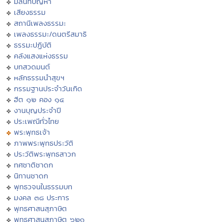
มิลินทปัญหา
เสียงธรรม
สถานีเพลงธรรมะ
เพลงธรรมะ/ดนตรีสมาธิ
ธรรมะปฏิบัติ
คลังแสงแห่งธรรม
บทสวดมนต์
หลักธรรมนำสุขฯ
กรรมฐานประจำวันเกิด
ฮีต ๑๒ คอง ๑๔
งานบุญประจำปี
ประเพณีทั่วไทย
พระพุทธเจ้า
ภาพพระพุทธประวัติ
ประวัติพระพุทธสาวก
ทศชาติชาดก
นิทานชาดก
พุทธวจนในธรรมบท
มงคล ๓๘ ประการ
พุทธศาสนสุภาษิต
พุทธศาสนสุภาษิต ๖๒๑