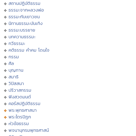
สถานปฏิบัติธรรม
ธรรมะจากหลวงพ่อ
ธรรมะกับเยาวชน
นิทานธรรมะบันเทิง
ธรรมะบรรยาย
บทความธรรมะ
กวีธรรมะ
คติธรรม คำคม โดนใจ
กรรม
ศีล
บุญทาน
สมาธิ
วิปัสสนา
ปริวาสกรรม
ฟังสวดมนต์
คอร์สปฏิบัติธรรม
พระพุทธศาสนา
พระไตรปิฏก
หัวข้อธรรม
พจนานุกรมพุทธศาสน์