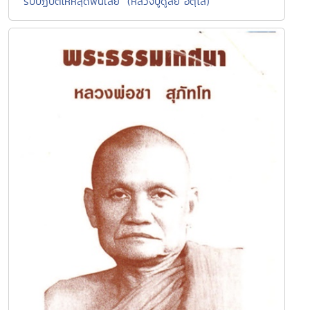
"รีบปฏิบัติให้หลุดพ้นเสีย" (หลวงปู่ดูลย์ อตุโล)