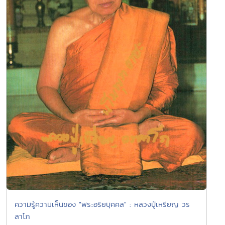
ความรู้ความเห็นของ "พระอริยบุคคล" : หลวงปู่เหรียญ วร
ลาโภ