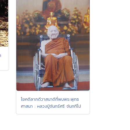
ท
โชคดีลาภดีวาสนาดีที่พบพระพุทธ
ศาสนา : หลวงปู่จันทร์ศรี จันททีโป