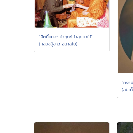
"จิตนี้แหละ นำทุกข์นำสุขมาให้"
(หลวงปู่ขาว อนาลโย)
"กรรม
(สมเด