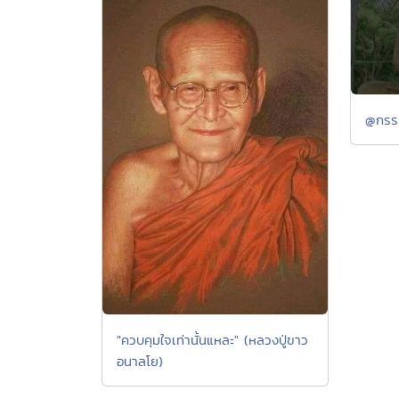
@กรรม
"ควบคุมใจเท่านั้นแหละ" (หลวงปู่ขาว
อนาลโย)