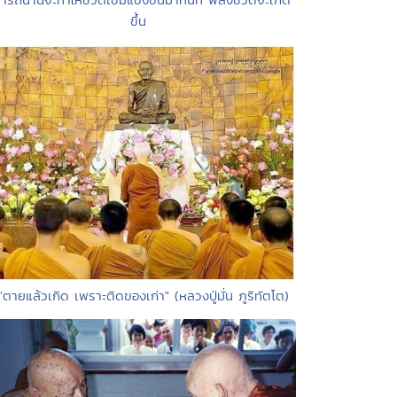
ขึ้น
"ตายแล้วเกิด เพราะติดของเก่า" (หลวงปู่มั่น ภูริทัตโต)