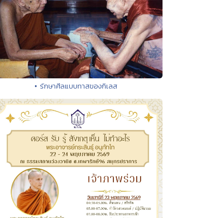
• รักษาศีลแบบทาสของกิเลส