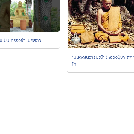
เป็นเครื่องจำแนกสัตว์
"มันติดในอารมณ์" (หลวงปู่ชา สุภั
โท)