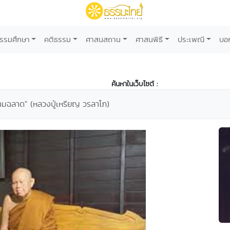
รรมศึกษา
คติธรรม
ศาสนสถาน
ศาสนพิธี
ประเพณี
บอ
ค้นหาในเว็บไซต์ :
วามฉลาด" (หลวงปู่เหรียญ วรลาโภ)