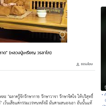
ลาด" (หลวงปู่เหรียญ วรลาโภ)
ธรรมโฆษ
• ถ
้แหละ
"ฉลาดรู้จักรักษากาย รักษาวาจา รักษาจิตใจ ให้บริสุทธิ์
"
เว้นเสียแต่กรรมเวรหนหลังมี มันตามสนองเอา อันนั้นแท้
ปร