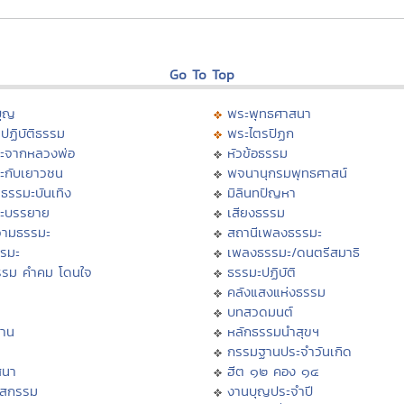
Go To Top
บุญ
พระพุทธศาสนา
ปฏิบัติธรรม
พระไตรปิฏก
ะจากหลวงพ่อ
หัวข้อธรรม
ะกับเยาวชน
พจนานุกรมพุทธศาสน์
ธรรมะบันเทิง
มิลินทปัญหา
ะบรรยาย
เสียงธรรม
ามธรรมะ
สถานีเพลงธรรมะ
รรมะ
เพลงธรรมะ/ดนตรีสมาธิ
รรม คำคม โดนใจ
ธรรมะปฏิบัติ
ม
คลังแสงแห่งธรรม
บทสวดมนต์
าน
หลักธรรมนำสุขฯ
กรรมฐานประจำวันเกิด
สนา
ฮีต ๑๒ คอง ๑๔
าสกรรม
งานบุญประจำปี