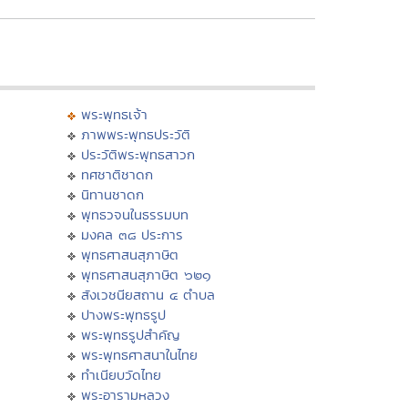
พระพุทธเจ้า
ภาพพระพุทธประวัติ
ประวัติพระพุทธสาวก
ทศชาติชาดก
นิทานชาดก
พุทธวจนในธรรมบท
มงคล ๓๘ ประการ
พุทธศาสนสุภาษิต
พุทธศาสนสุภาษิต ๖๒๑
สังเวชนียสถาน ๔ ตำบล
ปางพระพุทธรูป
พระพุทธรูปสำคัญ
พระพุทธศาสนาในไทย
ทำเนียบวัดไทย
พระอารามหลวง