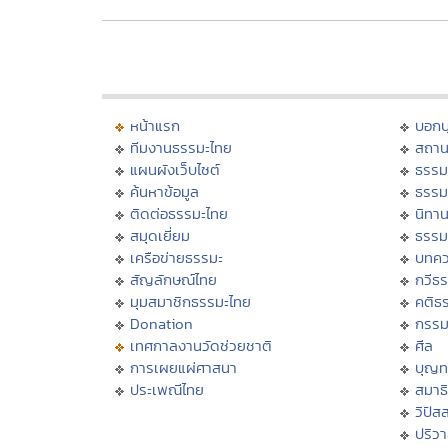
หน้าแรก
บอก
ทีมงานธรรมะไทย
สถาน
แผนผังเว็บไซต์
ธรรม
ค้นหาข้อมูล
ธรรม
ติดต่อธรรมะไทย
นิทาน
สมุดเยี่ยม
ธรรม
เครือข่ายธรรมะ
บทคว
สัญลักษณ์ไทย
กวีธ
มุมสมาชิกธรรมะไทย
คติธ
Donation
กรร
เทศกาลงานวัดช่วยชาติ
ศีล
การเผยแผ่ศาสนา
บุญท
ประเพณีไทย
สมาธิ
วิปัส
ปริว