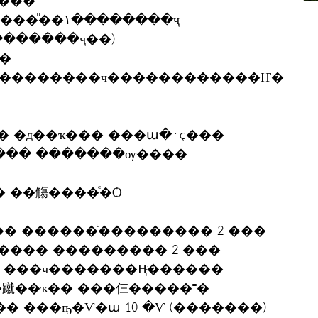
��� "
���������ҹ������������Ҥ�
鹹� �д��ҡ��� ���ա�÷ç���
��� ��ҷء�ѹ�ա��� �������ѹ����
� ��觴����ͤ�Ѻ
�� ������ͧ��������� 2 ���
��� ��������� 2 ���
 ���ҹ�������Ңͧ������
�ʺ��� ���ҧ�Ѵ�ա 10 �Ѵ (�������)