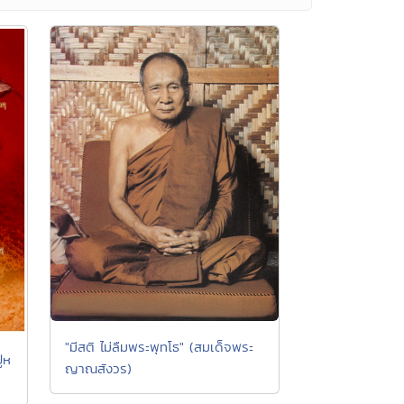
"มีสติ ไม่ลืมพระพุทโธ" (สมเด็จพระ
่ห
ญาณสังวร)