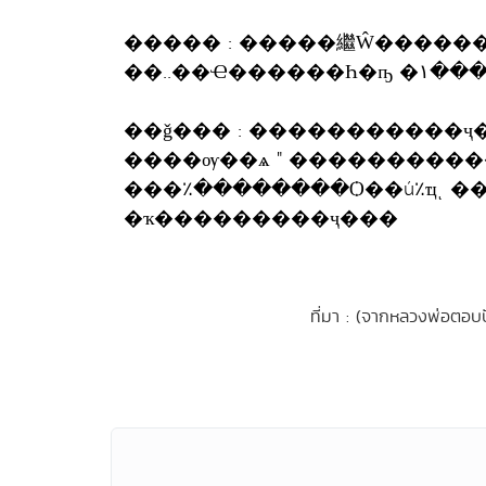
����� : �����繼Ŵ�����
��..�
��ǧ��� : �����������ҷ
����ѹ��ѧ " �����������
���٪��������Ѻ��ú٪ҵͺ 
�ҡ���������ҷ���
ที่มา : (จากหลวงพ่อตอบป