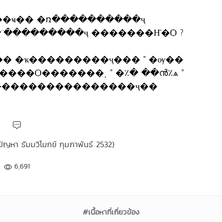
��ҹ�� �ռ����������ҷ
�Ҽ������Һ�ҧ �١���¨���������ҷ �������Ҥ�Ѻ ?
�� �ҡ���������ҷ��� " �ѹ��
���Ѻ�������ͺ " �٪� ��ൻ٪ѧ "
�����������������ҷ��
ัญหา ธัมมวิโมกข์ กุมภาพันธ์ 2532)
6,691
#เนื้อหาที่เกี่ยวข้อง