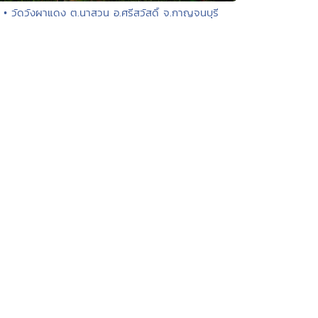
• วัดวังผาแดง ต.นาสวน อ.ศรีสวัสดิ์ จ.กาญจนบุรี