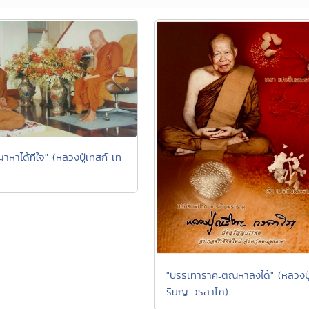
าหาได้ทีใจ" (หลวงปู่เทสก์ เท
)
"บรรเทาราคะตัณหาลงได้" (หลวงปู
รียญ วรลาโภ)