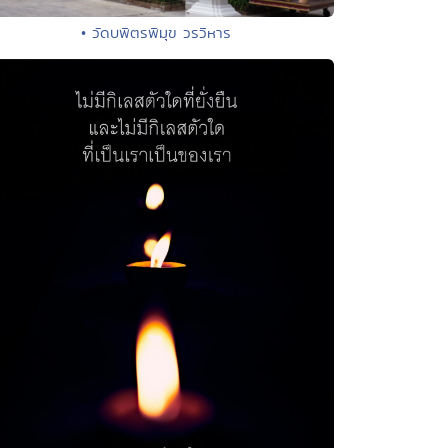
• วัดบพิตรพิมุข วรวิหาร