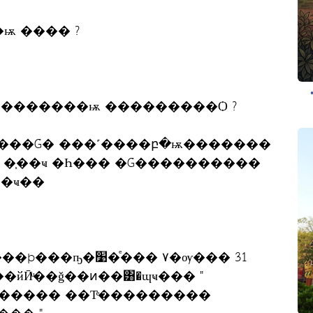
..��ǧ��;ٴ�Ѻ ��ѭ ���� ?
� �١���ҹ� ���������ѭ ���������Ѻ ?
�����Ǵ� ���˹����բ�ѭ�������
Ѵ �֧��ҹ �Һ��� �Ǵ����������
���ҹ��
����ͤ׹�ѹ��� 31
����� ��Тͤ���������