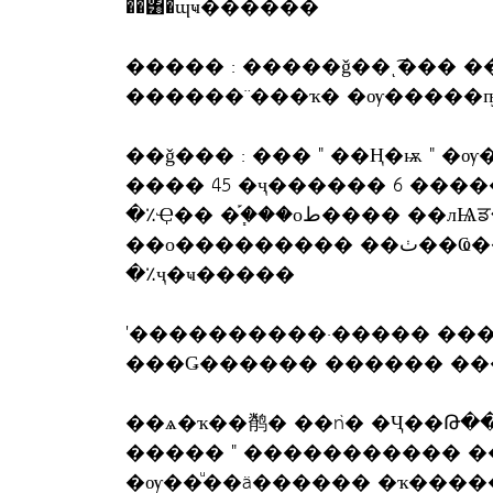
��͸�ɰҹ������
����� : �����ǧ��ͺ͡��� �����˹�Ҿ�оط
������¨���ҡ� �ѹ�����ҧ
��ǧ��� : ��� " ��Ң�ѭ " 
���� 45 �ҷ������ 6 ����
�٪Ҿ�� �֡�֧��оط���� ��лѨਡ�ط���� �������ʧ�� �Ǵ�
��о��������� ��ٺ��Ҩ���� ����դس������
�٪ҷ�ҹ�����
'����������·����� ��
���Ǥ������ ������ ���
��ѧ�ҡ��鹡� ��ǹ� �Ҷ��Թ��
����� " ����������� 
�ѹ��ͧ��ä������ �ҡ�����