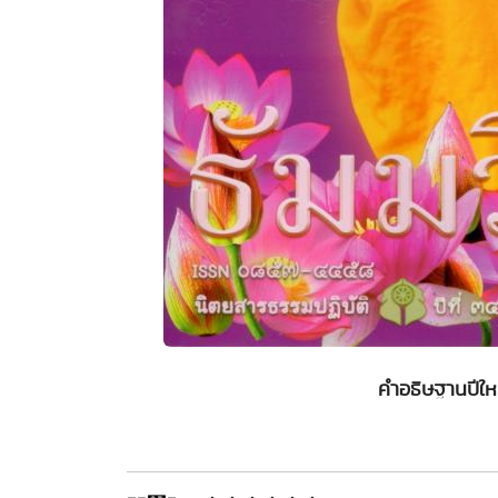
คำอธิษฐานปีใหม