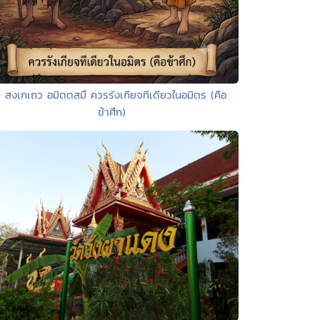
• สงฺเกเถว อมิตฺตสฺมึ ควรรังเกียจทีเดียวในอมิตร (คือ
ข้าศึก)