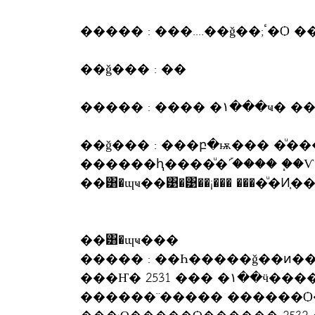
����� : ���..
��ǧ��� : ��
����� : ���
��ǧ��� : ���բ�ѭ��� �ͧ
������ԧ����ͧ�ʹ֡���� �֧�
��͸�ɰҹ��͹�͹��¡��� ����ͧ�Ͷ֧
��͸�ɰҹ���
����� : ��Һ�����ǧ��ͷ����þ���ҧ�٧ 
���Ҥ� 2531 ��� �١��ӵ�����йӢͧ��ǧ��ͷ��͸�ɰҹ��� "
������¨����� ������Ѻ