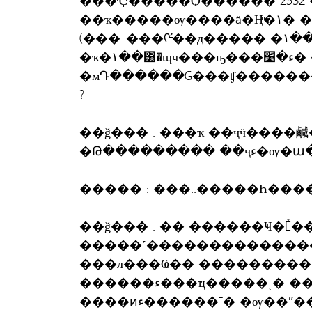
���Ҿ�����Ѻ������ 2532 
��ҡ�����ѹ����ä�Ңͧ�١���ͧ��� �١��������ҷ
(���..���ᡤ��д����� �١��������ҷ��)
�ҡ�١��͸�ɰҹ���ҧ���ء�׹� �
�мԴ������Ǵ���ʧ�����
?
��ǧ��� : ���ҡ ��ҷӵ����
�Թ������
����� : ���..�����Һ���
��ǧ��� : �� ������Ҹ�Ẻ�
�����˹��������������
���л���Ҩ�� ���������
������ء���ҵ�����ͺ� ��蹴��ҡ�� ���仨�����˭�
����ͷء������˭� �ѹ�