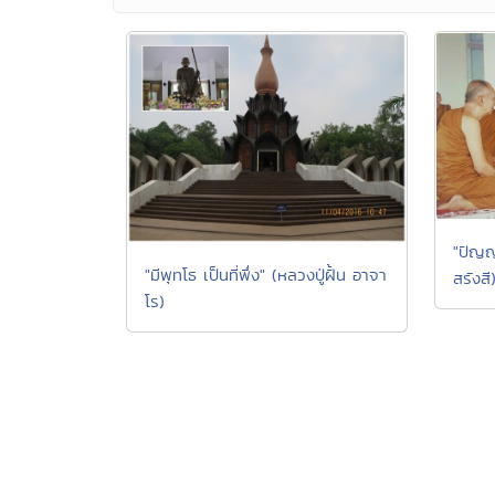
"ปัญญ
"มีพุทโธ เป็นที่พึ่ง" (หลวงปู่ฝั้น อาจา
สรังสี
โร)