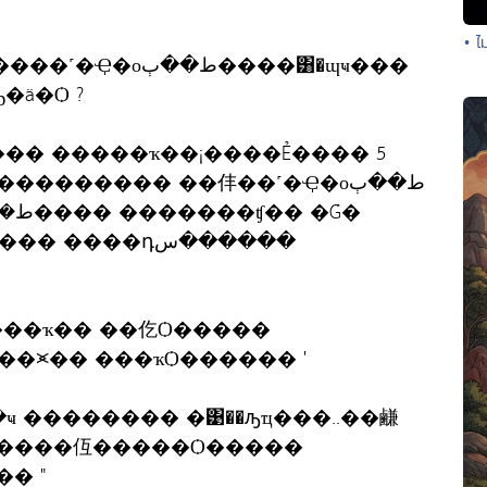
• ไ
��ٻ����͸�ɰҹ���
�ä�Ѻ ?
�ѹ��� �����ҡ��¡����Ẻ���� 5
��������� ��仹��˹�Ҿ�оط��ٻ
���ҡ�� ��仡Ѻ�����
�⪤�� ���ҡѺ������ '
ҹ �������� �͹��ԡҵ���..��鹻
�����仾�����Ѻ�����
� "