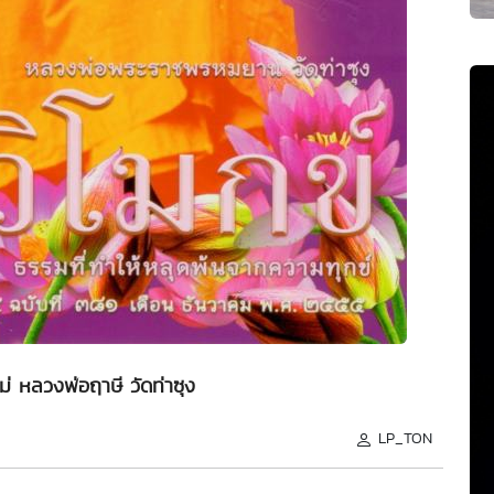
่ หลวงพ่อฤาษี วัดท่าซุง
LP_TON