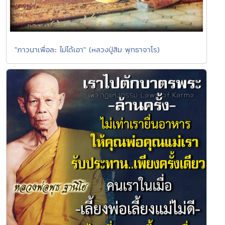
"ภาวนาเพื่อละ ไม่ได้เอา" (หลวงปู่สิม พุทธาจาโร)