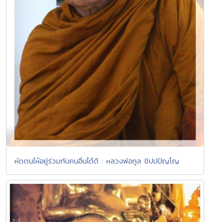
หัดตนให้อยู่ร่วมกับคนอื่นได้ดี : หลวงพ่อทูล ขิปปปัญโญ