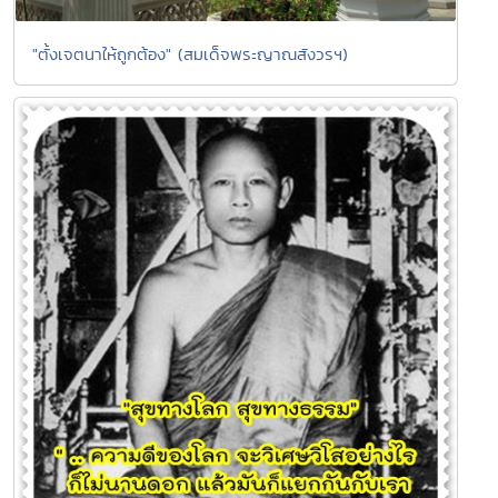
"ตั้งเจตนาให้ถูกต้อง" (สมเด็จพระญาณสังวรฯ)