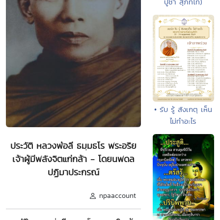
ปู่ชา สุภัทโท)
• รับ รู้ สังเกตุ เห็น
ไม่ทำอะไร
ประวัติ หลวงพ่อลี ธมฺมธโร พระอริย
เจ้าผู้มีพลังจิตแก่กล้า - โดยนพดล
ปฏิมาประกรณ์
npaaccount