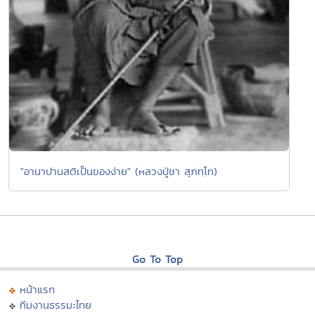
"อานาปานสติเป็นของง่าย" (หลวงปู่ชา สุภทฺโท)
Go To Top
หน้าแรก
ทีมงานธรรมะไทย