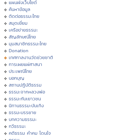
แผนผังเว็บไซต์
ค้นหาข้อมูล
ติดต่อธรรมะไทย
สมุดเยี่ยม
เครือข่ายธรรมะ
สัญลักษณ์ไทย
มุมสมาชิกธรรมะไทย
Donation
เทศกาลงานวัดช่วยชาติ
การเผยแผ่ศาสนา
ประเพณีไทย
บอกบุญ
สถานปฏิบัติธรรม
ธรรมะจากหลวงพ่อ
ธรรมะกับเยาวชน
นิทานธรรมะบันเทิง
ธรรมะบรรยาย
บทความธรรมะ
กวีธรรมะ
คติธรรม คำคม โดนใจ
กรรม