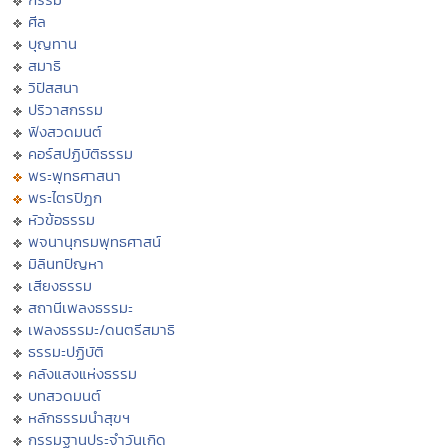
ศีล
บุญทาน
สมาธิ
วิปัสสนา
ปริวาสกรรม
ฟังสวดมนต์
คอร์สปฏิบัติธรรม
พระพุทธศาสนา
พระไตรปิฏก
หัวข้อธรรม
พจนานุกรมพุทธศาสน์
มิลินทปัญหา
เสียงธรรม
สถานีเพลงธรรมะ
เพลงธรรมะ/ดนตรีสมาธิ
ธรรมะปฏิบัติ
คลังแสงแห่งธรรม
บทสวดมนต์
หลักธรรมนำสุขฯ
กรรมฐานประจำวันเกิด