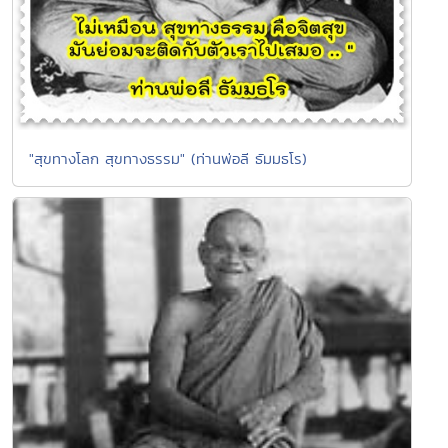
"สุขทางโลก สุขทางธรรม" (ท่านพ่อลี ธัมมธโร)