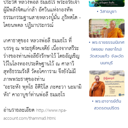
ประวัติ หลวงพ่อลี ธมฺมธโร พระอริยเจ้า
ผู้มีพลังจิตแก่กล้า อัศวินแห่งกองทัพ
• วิสาขบูชา
ธรรมกรรมฐานสายหลวงปู่์มั่น ภูริทตฺโต -
โดยนพดล ปฏิมาประกรณ์
เกศาธาตุของ หลวงพ่อลี ธมฺมธโร ที่
• พระราชธรรมนิเทศ
บรรจุ ณ พระธุตังคเจดีย์ เนื่องจากสรีระ
(พยอม กลฺยาโณ)
ร่างของท่านพ่อลียังรักษาไว้ โดยอัญเชิญ
วัดสวนแก้ว จังหวัด
ไว้ในโลงทองประดิษฐานไว้ ณ ศาลาวิ
นนทบุรี
สุทธิธรรมรังสี วัดอโศการาม จึงยังไม่มี
ภาพพระธาตุของท่าน
"อะระหัง พุทโธ อิติปิโส ภะคะวา นะมามิ
หัง" คาถาบูชา์ท่านพ่อลี ธมฺมธโร
• พระอาจารย์ต้น
สวดรตนปริตร
อ่านรายละเอียด
http://www.npa-
account.com/thamma5.html