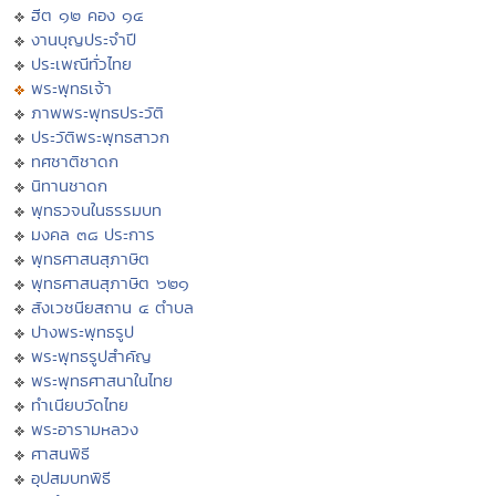
ฮีต ๑๒ คอง ๑๔
งานบุญประจำปี
ประเพณีทั่วไทย
พระพุทธเจ้า
ภาพพระพุทธประวัติ
ประวัติพระพุทธสาวก
ทศชาติชาดก
นิทานชาดก
พุทธวจนในธรรมบท
มงคล ๓๘ ประการ
พุทธศาสนสุภาษิต
พุทธศาสนสุภาษิต ๖๒๑
สังเวชนียสถาน ๔ ตำบล
ปางพระพุทธรูป
พระพุทธรูปสำคัญ
พระพุทธศาสนาในไทย
ทำเนียบวัดไทย
พระอารามหลวง
ศาสนพิธี
อุปสมบทพิธี