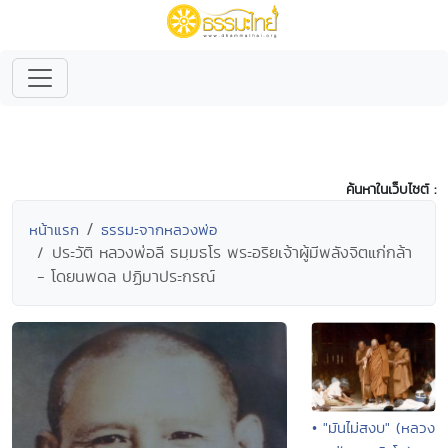
ค้นหาในเว็บไซต์ :
หน้าแรก
ธรรมะจากหลวงพ่อ
ประวัติ หลวงพ่อลี ธมฺมธโร พระอริยเจ้าผู้มีพลังจิตแก่กล้า
- โดยนพดล ปฏิมาประกรณ์
• "มันไม่สงบ" (หลวง