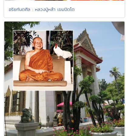
อริยกันตศีล : หลวงปู่หล้า เขมปัตโต