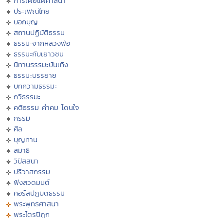
การเผยแผ่ศาสนา
ประเพณีไทย
บอกบุญ
สถานปฏิบัติธรรม
ธรรมะจากหลวงพ่อ
ธรรมะกับเยาวชน
นิทานธรรมะบันเทิง
ธรรมะบรรยาย
บทความธรรมะ
กวีธรรมะ
คติธรรม คำคม โดนใจ
กรรม
ศีล
บุญทาน
สมาธิ
วิปัสสนา
ปริวาสกรรม
ฟังสวดมนต์
คอร์สปฏิบัติธรรม
พระพุทธศาสนา
พระไตรปิฏก