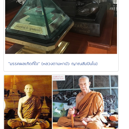
"มรรคผลเกิดที่ใจ" (หลวงตามหาบัว ญาณสัมปันโน)