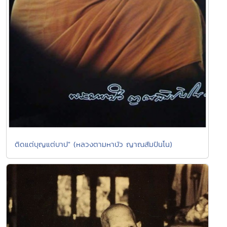
ติดแต่บุญแต่บาป" (หลวงตามหาบัว ญาณสัมปันโน)