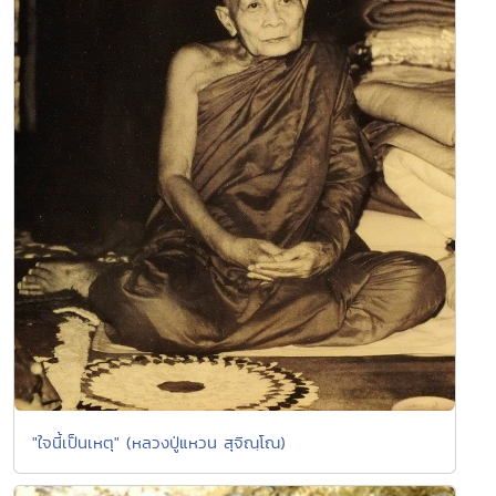
"ใจนี้เป็นเหตุ" (หลวงปู่แหวน สุจิณฺโณ)