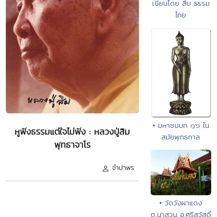
เขียนโดย สืบ ธรรม
ไทย
• มหาชนบท ๑๖ ใน
หูฟังธรรมแต่ใจไม่ฟัง : หลวงปู่สิม
สมัยพุทธกาล
พุทธาจาโร
จำปาพร
• วัดวังผาแดง
ต.นาสวน อ.ศรีสวัสดิ์