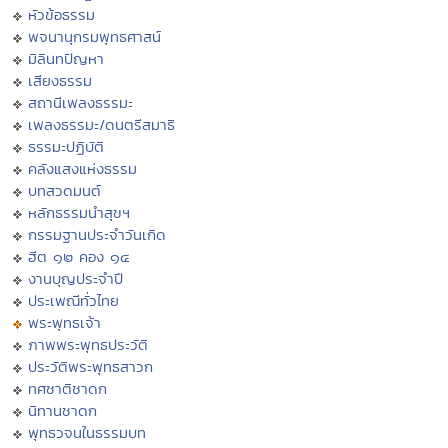
หัวข้อธรรม
พจนานุกรมพุทธศาสน์
มิลินทปัญหา
เสียงธรรม
สถานีเพลงธรรมะ
เพลงธรรมะ/ดนตรีสมาธิ
ธรรมะปฏิบัติ
คลังแสงแห่งธรรม
บทสวดมนต์
หลักธรรมนำสุขฯ
กรรมฐานประจำวันเกิด
ฮีต ๑๒ คอง ๑๔
งานบุญประจำปี
ประเพณีทั่วไทย
พระพุทธเจ้า
ภาพพระพุทธประวัติ
ประวัติพระพุทธสาวก
ทศชาติชาดก
นิทานชาดก
พุทธวจนในธรรมบท