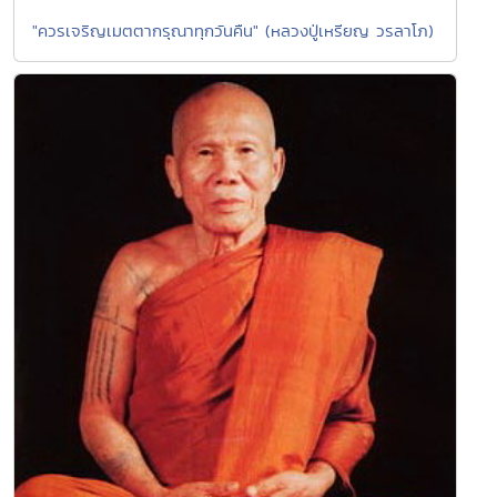
"ควรเจริญเมตตากรุณาทุกวันคืน" (หลวงปู่เหรียญ วรลาโภ)