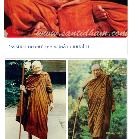
"ธรรมบทเดียวกัน" (หลวงปู่หล้า เขมปัตโต)