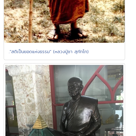
."สติเป็นยอดแห่งธรรม" (หลวงปู่ชา สุภัทโท)