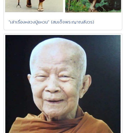
"เล่าเรื่องหลวงปู่แหวน" (สมเด็จพระญาณสังวร)