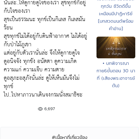
นั่นล่ะ..ให้ดูกายดูใจของเรา สุขทุกข์ก็อยู่
ทุกวัน ชีวิตดีขึ้น
กับใจของเรา
เหมือนมีปาฏิหาริย์
สุขเป็นธรรมนะ ทุกข์เป็นกิเลส กิเลสมัน
[บทสวดมนต์พร้อม
ร้อน
คำอ่าน]
สุขทุกข์ไม่ได้อยู่กับดินฟ้าอากาศ ไม่ได้อยู่
กับป่าไม้ภูเขา
แต่อยู่กับตัวเรานั่นล่ะ จึงให้ดูกายดูใจ
ดูอนิจจัง ทุกขัง อนัตตา ดูความเกิด
• บทพิจารณา
ความแก่ ความเจ็บ ความตาย
กาย6ขั้นตอน 30 นา
ดูอสุภะอสุภังนั่นล่ะ ดูให้เห็นมันจึงไม่
ที่ (เสียงพระอาจารย์
ทุกข์
ต้น)
ไป..ไปหาภาวนาเดินจงกรมนั่งสมาธิซะ
6,697
#เนื้อหาที่เกี่ยวข้อง