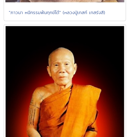
"ภาวนา หนีกรรมพ้นทุกข์ได้" (หลวงปู่เทสก์ เทสรังสี)