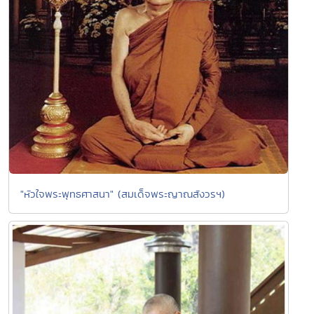
"หัวใจพระพุทธศาสนา" (สมเด็จพระญาณสังวรฯ)