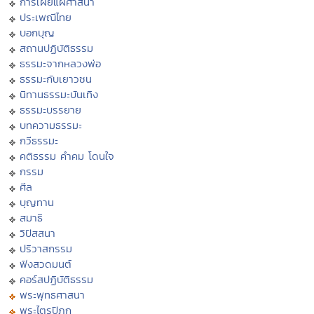
การเผยแผ่ศาสนา
ประเพณีไทย
บอกบุญ
สถานปฏิบัติธรรม
ธรรมะจากหลวงพ่อ
ธรรมะกับเยาวชน
นิทานธรรมะบันเทิง
ธรรมะบรรยาย
บทความธรรมะ
กวีธรรมะ
คติธรรม คำคม โดนใจ
กรรม
ศีล
บุญทาน
สมาธิ
วิปัสสนา
ปริวาสกรรม
ฟังสวดมนต์
คอร์สปฏิบัติธรรม
พระพุทธศาสนา
พระไตรปิฏก