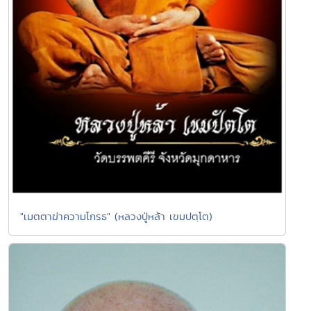
"เมตตาฆ่าความโกรธ" (หลวงปู่หล้า เขมปตฺโต)