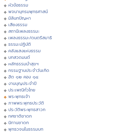
หัวข้อธรรม
พจนานุกรมพุทธศาสน์
มิลินทปัญหา
เสียงธรรม
สถานีเพลงธรรมะ
เพลงธรรมะ/ดนตรีสมาธิ
ธรรมะปฏิบัติ
คลังแสงแห่งธรรม
บทสวดมนต์
หลักธรรมนำสุขฯ
กรรมฐานประจำวันเกิด
ฮีต ๑๒ คอง ๑๔
งานบุญประจำปี
ประเพณีทั่วไทย
พระพุทธเจ้า
ภาพพระพุทธประวัติ
ประวัติพระพุทธสาวก
ทศชาติชาดก
นิทานชาดก
พุทธวจนในธรรมบท