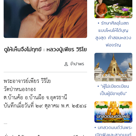
• รักษาศีลอุโบสถ
แบบไหนให้ได้บุญ
สูงสุด คำสอนหลวง
พ่อจรัญ
ดูให้เห็นจึงไม่ทุกข์ : หลวงปู่เพียร วิริโย
จำปาพร
พระอาจารย์เพียร วิริโย
• "ผู้ไม่เบียดเบียน
วัดป่าหนองกอง
เป็นผู้มีอายุยืน"
ต.บ้านค้อ อ.บ้านผือ จ.อุดรธานี
บันทึกเมื่อวันที่ ๒๙ ตุลาคม พ.ศ. ๒๕๔๘
...
• บทสวดมนต์วันพระ
เปิดฟังและสวดมนต์