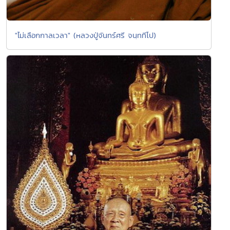
"ไม่เลือกกาลเวลา" (หลวงปู่จันทร์ศรี จนฺททีโป)