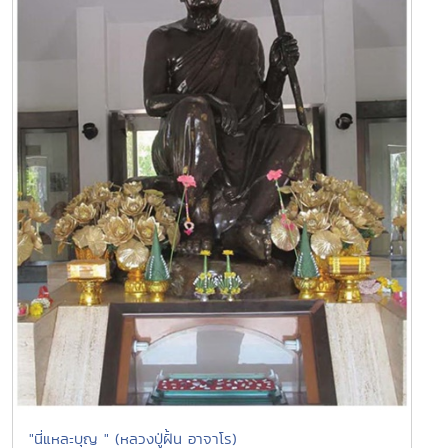
"นี่แหละบุญ " (หลวงปู่ฝั้น อาจาโร)