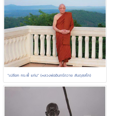
"เปลือก กระพี้ แก่น" (หลวงพ่ออินทร์ถวาย สันตุสฺสโก)