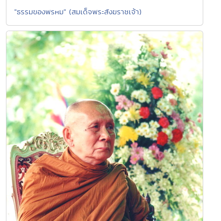
"ธรรมของพรหม" (สมเด็จพระสังฆราชเจ้า)