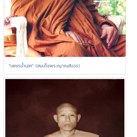
"เพชรน้ำเอก" (สมเด็จพระญาณสังวร)