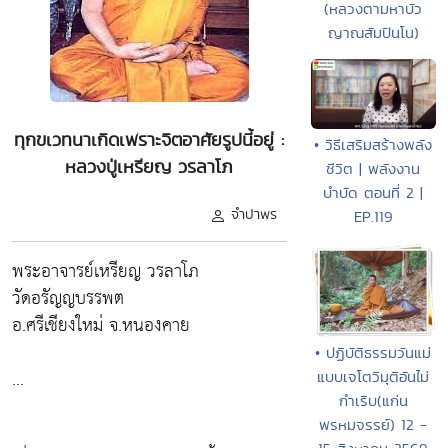
(หลวงตามหาบัว
ญาณสัมปันโน)
ทุกขเวทนาเกิดเพราะจิตอาศัยรูปนี้อยู่ :
• วิธีเสริมสร้างพลัง
หลวงปู่เหรียญ วรลาโภ
ชีวิต | พลังงาน
บำบัด ตอนที่ 2 |
จำปาพร
EP.119
พระอาจารย์เหรียญ วรลาโภ
วัดอรัญญบรรพต
อ.ศรีเชียงใหม่ จ.หนองคาย
• ปฏิบัติธรรมวันแม่
...
แบบเจโตวิมุติอันไม่
กำเริบ(แก่น
พรหมจรรย์) 12 -