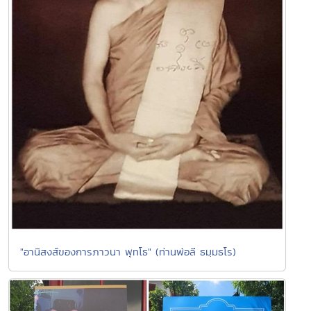
"อานิสงส์ของการภาวนา พุทโธ" (ท่านพ่อลี ธมฺมธโร)