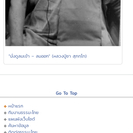
"นั่งดูลมเข้า – ลมออก" (หลวงปู่ชา สุภทฺโท)
Go To Top
หน้าแรก
ทีมงานธรรมะไทย
แผนผังเว็บไซต์
ค้นหาข้อมูล
ติดต่อธรรมะไทย