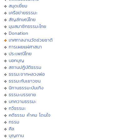
สมุดเยี่ยม
เครือข่ายธรรมะ
สัญลักษณ์ไทย
มุมสมาชิกธรรมะไทย
Donation
เทศกาลงานวัดช่วยชาติ
การเผยแผ่ศาสนา
ประเพณีไทย
บอกบุญ
สถานปฏิบัติธรรม
ธรรมะจากหลวงพ่อ
ธรรมะกับเยาวชน
นิทานธรรมะบันเทิง
ธรรมะบรรยาย
บทความธรรมะ
กวีธรรมะ
คติธรรม คำคม โดนใจ
กรรม
ศีล
บุญทาน