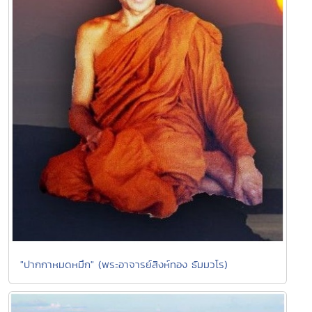
"ปากกาหมดหมึก" (พระอาจารย์สิงห์ทอง ธัมมวโร)