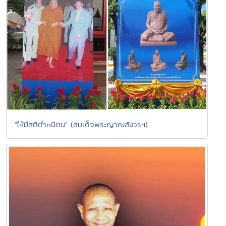
"ให้มีสติตำหนิตน" (สมเด็จพระญาณสังวรฯ)