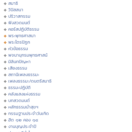
สมาธิ
วิปัสสนา
ปริวาสกรรม
ฟังสวดมนต์
คอร์สปฏิบัติธรรม
พระพุทธศาสนา
พระไตรปิฏก
หัวข้อธรรม
พจนานุกรมพุทธศาสน์
มิลินทปัญหา
เสียงธรรม
สถานีเพลงธรรมะ
เพลงธรรมะ/ดนตรีสมาธิ
ธรรมะปฏิบัติ
คลังแสงแห่งธรรม
บทสวดมนต์
หลักธรรมนำสุขฯ
กรรมฐานประจำวันเกิด
ฮีต ๑๒ คอง ๑๔
งานบุญประจำปี