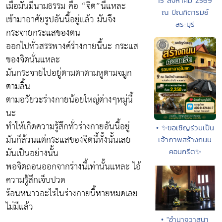
15 สิงหาคม 2569
เมื่อมันมีนามธรรม คือ “จิต”นี้แหละ
ณ ปัณฑิตารมย์
เข้ามาอาศัยรูปอันนี้อยู่แล้ว มันจึง
สระบุรี
กระจายกระแสของตน
ออกไปทั่วสรรพางค์ร่างกายนี้นะ กระแส
ของจิตนั่นแหละ
มันกระจายไปอยู่ตามตาตามหูตามจมูก
ตามลิ้น
ตามอวัยวะร่างกายน้อยใหญ่ต่างๆหมู่นี้
นะ
ทำให้เกิดความรู้สึกทั่วร่างกายอันนี้อยู่
• ✨ขอเชิญร่วมเป็น
มันก็ล้วนแต่กระแสของจิตนี้ทั้งนั้นเลย
เจ้าภาพสร้างถนน
มันเป็นอย่างนั้น
คอนกรีต✨
พอจิตถอนออกจากร่างนี้เท่านั้นแหละ ไอ้
ความรู้สึกเจ็บปวด
ร้อนหนาวอะไรในร่างกายนี้หายหมดเลย
ไม่มีแล้ว
• "อำนาจวาสนา