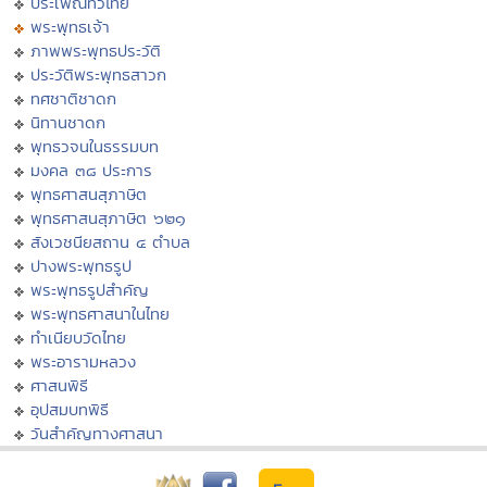
ประเพณีทั่วไทย
พระพุทธเจ้า
ภาพพระพุทธประวัติ
ประวัติพระพุทธสาวก
ทศชาติชาดก
นิทานชาดก
พุทธวจนในธรรมบท
มงคล ๓๘ ประการ
พุทธศาสนสุภาษิต
พุทธศาสนสุภาษิต ๖๒๑
สังเวชนียสถาน ๔ ตำบล
ปางพระพุทธรูป
พระพุทธรูปสำคัญ
พระพุทธศาสนาในไทย
ทำเนียบวัดไทย
พระอารามหลวง
ศาสนพิธี
อุปสมบทพิธี
วันสำคัญทางศาสนา