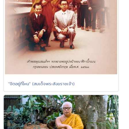
"จิตอยู่ที่ไหน" (สมเด็จพระสังฆราชเจ้า)