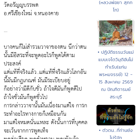
(หลวงพ่อชา สุภท
วัดอรัญญบรรพต
โท)
อ.ศรีเชียงใหม่ จ.หนองคาย
...
บางคนก็ไม่สำรวมวาจาของตน นึกว่าตน
• ปฏิบัติธรรมวันแม่
นั้นมีอิสระที่จะพูดอะไรก็พูดได้ตาม
แบบเจโตวิมุติอันไม่
ประสงค์
กำเริบ(แก่น
แต่แท้ที่จริงแล้ว..แต่แท้ที่จริงแล้วโลกอัน
พรหมจรรย์) 12 -
นี้มันมีกฎเกณฑ์ มันมีระเบียบอยู่
15 สิงหาคม 2569
ก็อย่างว่ามีดีกับชั่ว ถ้าใจดีมันก็พูดดีไป
ณ ปัณฑิตารมย์
ถ้าใจชั่วมันก็พูดชั่วไป
สระบุรี
การกล่าววาจานั้นมันเนื่องมาแต่ใจ การก
ระทำอะไรทางกายก็เหมือนกัน
มาแต่ใจหมดนั่นแหละ ดังนั้นการที่บุคคล
จะเว้นจากการพูดเท็จ
• ตัวตน...ที่ท่านยัง
ไม่รู้จัก