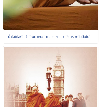
"น้ำใจให้อภัยสำคัญมากนะ" (หลวงตามหาบัว ญาณัมปันโน)