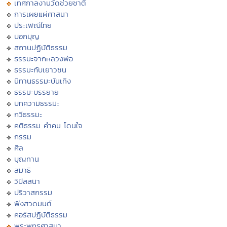
เทศกาลงานวัดช่วยชาติ
การเผยแผ่ศาสนา
ประเพณีไทย
บอกบุญ
สถานปฏิบัติธรรม
ธรรมะจากหลวงพ่อ
ธรรมะกับเยาวชน
นิทานธรรมะบันเทิง
ธรรมะบรรยาย
บทความธรรมะ
กวีธรรมะ
คติธรรม คำคม โดนใจ
กรรม
ศีล
บุญทาน
สมาธิ
วิปัสสนา
ปริวาสกรรม
ฟังสวดมนต์
คอร์สปฏิบัติธรรม
พระพุทธศาสนา