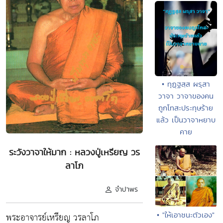
• ทุฏฺฐสฺส ผรุสา
วาจา วาจาของคน
ถูกโทสะประทุษร้าย
แล้ว เป็นวาจาหยาบ
คาย
ระวังวาจาให้มาก : หลวงปู่เหรียญ วร
ลาโภ
จำปาพร
พระอาจารย์เหรียญ วรลาโภ
• "ให้เอาชนะตัวเอง"