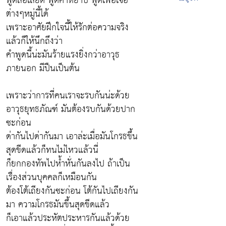
พูดส่อเสียด พูดคำหยาบ พูดเพ้อเจ้อ
ต่างๆหมู่นี้ได้
เพราะอาศัยฝึกใจนี้ให้รักต่อความจริง
แล้วก็ให้นึกถึงว่า
คำพูดนี้น่ะมันร้ายแรงยิ่งกว่าอาวุธ
ภายนอก มีปืนเป็นต้น
เพราะว่าการที่คนเราจะรบกันน่ะด้วย
อาวุธยุทธภัณฑ์ มันต้องรบกันด้วยปาก
ซะก่อน
ด่ากันไปด่ากันมา เอาล่ะเมื่อมันโกรธขึ้น
สุดขีดแล้วก็ทนไม่ไหวแล้วนี่
ก็ยกกองทัพไปห้ำหั่นกันลงไป ถ้าเป็น
เรื่องส่วนบุคคลก็เหมือนกัน
ต้องโต้เถียงกันซะก่อน โต้กันไปเถียงกัน
มา ความโกรธมันขึ้นสุดขีดแล้ว
ก็เอาแล้วประหัตประหารกันแล้วด้วย