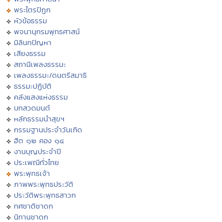
พระไตรปิฏก
หัวข้อธรรม
พจนานุกรมพุทธศาสน์
มิลินทปัญหา
เสียงธรรม
สถานีเพลงธรรมะ
เพลงธรรมะ/ดนตรีสมาธิ
ธรรมะปฏิบัติ
คลังแสงแห่งธรรม
บทสวดมนต์
หลักธรรมนำสุขฯ
กรรมฐานประจำวันเกิด
ฮีต ๑๒ คอง ๑๔
งานบุญประจำปี
ประเพณีทั่วไทย
พระพุทธเจ้า
ภาพพระพุทธประวัติ
ประวัติพระพุทธสาวก
ทศชาติชาดก
นิทานชาดก