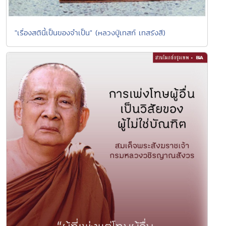
"เรื่องสตินี้เป็นของจำเป็น" (หลวงปู่เทสก์ เทสรังสี)