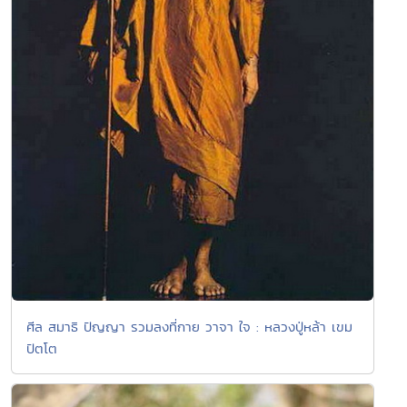
ศีล สมาธิ ปัญญา รวมลงที่กาย วาจา ใจ : หลวงปู่หล้า เขม
ปัตโต