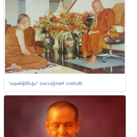
"มนุษย์ผู้มีใจสูง" (หลวงปู่เทสก์ เทสรังสี)