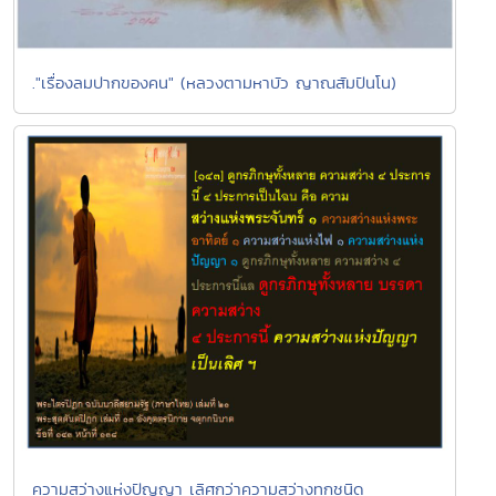
."เรื่องลมปากของคน" (หลวงตามหาบัว ญาณสัมปันโน)
ความสว่างแห่งปัญญา เลิศกว่าความสว่างทุกชนิด