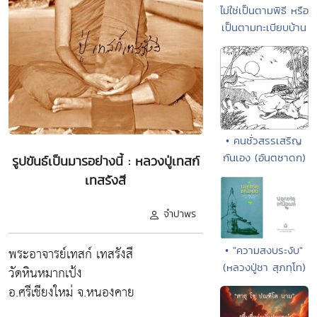
ไม่ใช่เป็นตามพิธี หรือ
เป็นตามทะเบียบบ้าน
• คนชั่วสรรเสริญ
กันเอง (อันตชาดก)
รูปขันธ์เป็นมารอย่างนี้ : หลวงปู่เทสก์
เทสรังสี
จำปาพร
• "ความสงบระงับ"
พระอาจารย์เทสก์ เทสรังสี
(หลวงปู่ชา สุภทฺโท)
วัดหินหมากเป้ง
อ.ศรีเชียงใหม่ จ.หนองคาย