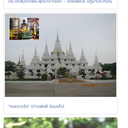
ประวัติสมเด็จพระพุฒาจารย์โต - โดยนพดล ปฏิมาประกรณ์
"คนแจวเรือ" (ท่านพ่อลี ธัมมธโร)