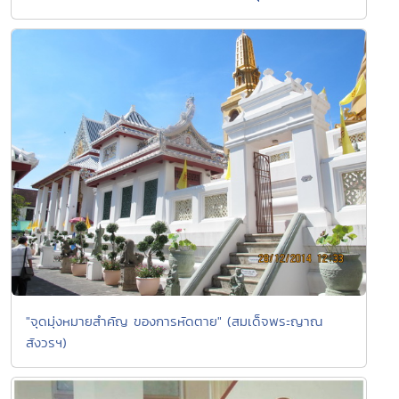
"จุดมุ่งหมายสำคัญ ของการหัดตาย" (สมเด็จพระญาณ
สังวรฯ)