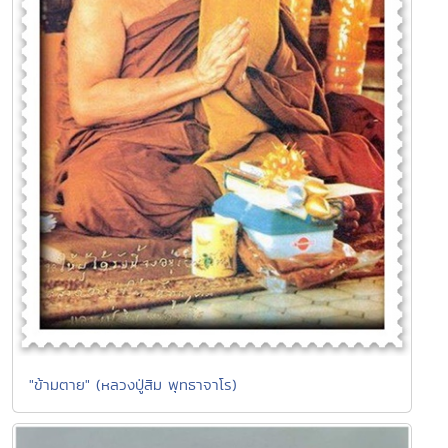
"ข้ามตาย" (หลวงปู่สิม พุทธาจาโร)