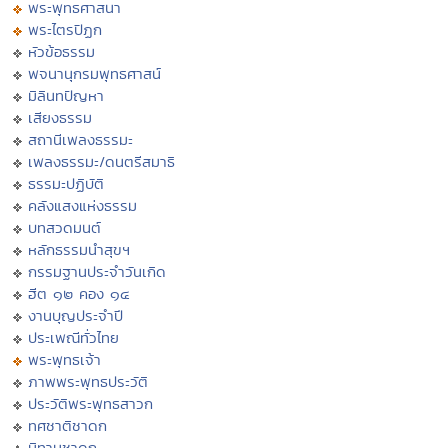
พระพุทธศาสนา
พระไตรปิฏก
หัวข้อธรรม
พจนานุกรมพุทธศาสน์
มิลินทปัญหา
เสียงธรรม
สถานีเพลงธรรมะ
เพลงธรรมะ/ดนตรีสมาธิ
ธรรมะปฏิบัติ
คลังแสงแห่งธรรม
บทสวดมนต์
หลักธรรมนำสุขฯ
กรรมฐานประจำวันเกิด
ฮีต ๑๒ คอง ๑๔
งานบุญประจำปี
ประเพณีทั่วไทย
พระพุทธเจ้า
ภาพพระพุทธประวัติ
ประวัติพระพุทธสาวก
ทศชาติชาดก
นิทานชาดก