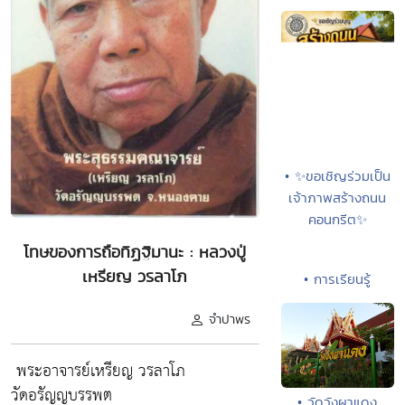
• ✨ขอเชิญร่วมเป็น
เจ้าภาพสร้างถนน
คอนกรีต✨
โทษของการถือทิฏฐิมานะ : หลวงปู่
เหรียญ วรลาโภ
• การเรียนรู้
จำปาพร
พระอาจารย์เหรียญ วรลาโภ
วัดอรัญญบรรพต
• วัดวังผาแดง