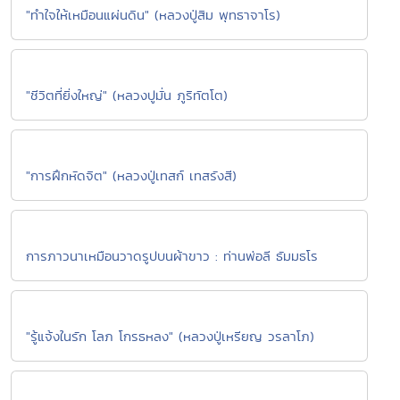
"ทำใจให้เหมือนแผ่นดิน" (หลวงปู่สิม พุทธาจาโร)
"ชีวิตที่ยิ่งใหญ่" (หลวงปูมั่น ภูริทัตโต)
"การฝึกหัดจิต" (หลวงปู่เทสก์ เทสรังสี)
การภาวนาเหมือนวาดรูปบนผ้าขาว : ท่านพ่อลี ธัมมธโร
"รู้แจ้งในรัก โลภ โกรธหลง" (หลวงปู่เหรียญ วรลาโภ)