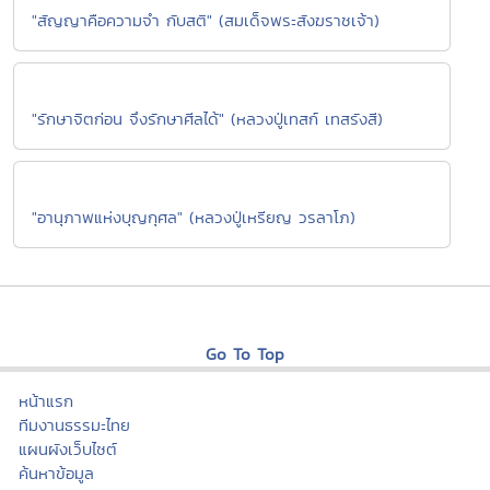
"สัญญาคือความจำ กับสติ" (สมเด็จพระสังฆราชเจ้า)
"รักษาจิตก่อน จึงรักษาศีลได้" (หลวงปู่เทสก์ เทสรังสี)
"อานุภาพแห่งบุญกุศล" (หลวงปู่เหรียญ วรลาโภ)
Go To Top
หน้าแรก
ทีมงานธรรมะไทย
แผนผังเว็บไซต์
ค้นหาข้อมูล