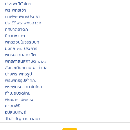
ประเพณีทั่วไทย
พระพุทธเจ้า
ภาพพระพุทธประวัติ
ประวัติพระพุทธสาวก
ทศชาติชาดก
นิทานชาดก
พุทธวจนในธรรมบท
มงคล ๓๘ ประการ
พุทธศาสนสุภาษิต
พุทธศาสนสุภาษิต ๖๒๑
สังเวชนียสถาน ๔ ตำบล
ปางพระพุทธรูป
พระพุทธรูปสำคัญ
พระพุทธศาสนาในไทย
ทำเนียบวัดไทย
พระอารามหลวง
ศาสนพิธี
อุปสมบทพิธี
วันสำคัญทางศาสนา