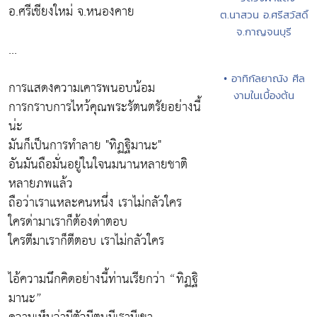
อ.ศรีเชียงใหม่ จ.หนองคาย
ต.นาสวน อ.ศรีสวัสดิ์
จ.กาญจนบุรี
...
• อาทิกัลยาณัง ศีล
การแสดงความเคารพนอบน้อม
งามในเบื้องต้น
การกราบการไหว้คุณพระรัตนตรัยอย่างนี้
น่ะ
มันก็เป็นการทำลาย
"ทิฏฐิมานะ"
อันมันถือมั่นอยู่ในใจนมนานหลายชาติ
หลายภพแล้ว
ถือว่าเราแหละคนหนึ่ง เราไม่กลัวใคร
ใครด่ามาเราก็ต้องด่าตอบ
ใครตีมาเราก็ตีตอบ เราไม่กลัวใคร
ไอ้ความนึกคิดอย่างนี้ท่านเรียกว่า
“ทิฏฐิ
มานะ”