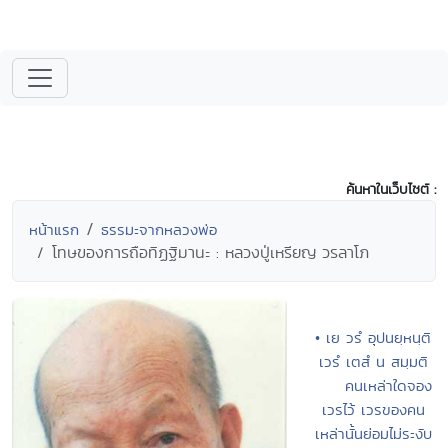
ค้นหาในเว็บไซต์ :
หน้าแรก
ธรรมะจากหลวงพ่อ
โทษของการถือทิฏฐิมานะ : หลวงปู่เหรียญ วรลาโภ
• เย วรํ อุปนยฺหนฺติ
เวรํ เตสํ น สมฺมติ
คนเหล่าใดจอง
เวรไว้ เวรของคน
เหล่านั้นย่อมไม่ระงับ