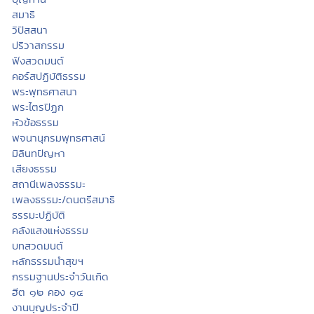
สมาธิ
วิปัสสนา
ปริวาสกรรม
ฟังสวดมนต์
คอร์สปฏิบัติธรรม
พระพุทธศาสนา
พระไตรปิฏก
หัวข้อธรรม
พจนานุกรมพุทธศาสน์
มิลินทปัญหา
เสียงธรรม
สถานีเพลงธรรมะ
เพลงธรรมะ/ดนตรีสมาธิ
ธรรมะปฏิบัติ
คลังแสงแห่งธรรม
บทสวดมนต์
หลักธรรมนำสุขฯ
กรรมฐานประจำวันเกิด
ฮีต ๑๒ คอง ๑๔
งานบุญประจำปี