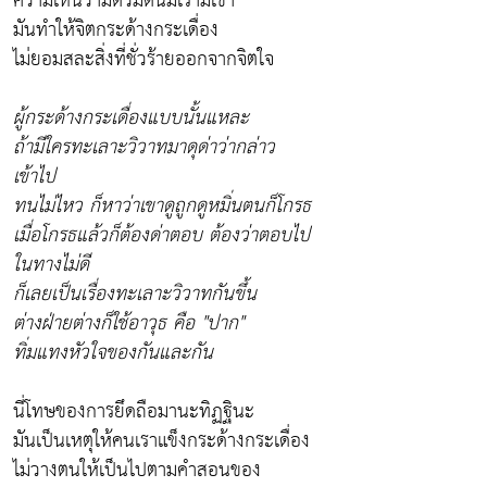
ความเห็นว่ามีตัวมีตนมีเรามีเขา
มันทำให้จิตกระด้างกระเดื่อง
ไม่ยอมสละสิ่งที่ชั่วร้ายออกจากจิตใจ
ผู้กระด้างกระเดื่องแบบนั้นแหละ
ถ้ามีใครทะเลาะวิวาทมาดุด่าว่ากล่าว
เข้าไป
ทนไม่ไหว ก็หาว่าเขาดูถูกดูหมิ่นตนก็โกรธ
เมื่อโกรธแล้วก็ต้องด่าตอบ ต้องว่าตอบไป
ในทางไม่ดี
ก็เลยเป็นเรื่องทะเลาะวิวาทกันขึ้น
ต่างฝ่ายต่างก็ใช้อาวุธ คือ
"ปาก"
ทิ่มแทงหัวใจของกันและกัน
นี่
โทษของการยึดถือมานะทิฏฐินะ
มันเป็นเหตุให้คนเราแข็งกระด้างกระเดื่อง
ไม่วางตนให้เป็นไปตามคำสอนของ