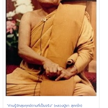
"ท่านรู้จักสุขทุกข์ตามที่เป็นจริง" (หลวงปู่ชา สุภทฺโท)