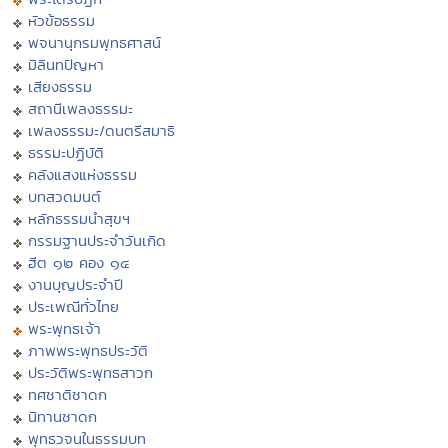
หัวข้อธรรม
พจนานุกรมพุทธศาสน์
มิลินทปัญหา
เสียงธรรม
สถานีเพลงธรรมะ
เพลงธรรมะ/ดนตรีสมาธิ
ธรรมะปฏิบัติ
คลังแสงแห่งธรรม
บทสวดมนต์
หลักธรรมนำสุขฯ
กรรมฐานประจำวันเกิด
ฮีต ๑๒ คอง ๑๔
งานบุญประจำปี
ประเพณีทั่วไทย
พระพุทธเจ้า
ภาพพระพุทธประวัติ
ประวัติพระพุทธสาวก
ทศชาติชาดก
นิทานชาดก
พุทธวจนในธรรมบท