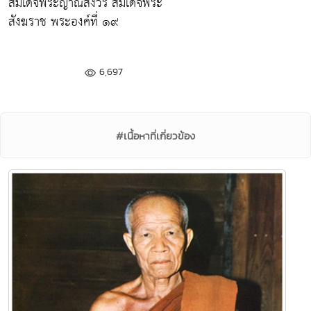
สมเด็จพระญาณสังวร สมเด็จพระ
สังฆราช พระองค์ที่ ๑๙
6,697
#เนื้อหาที่เกี่ยวข้อง