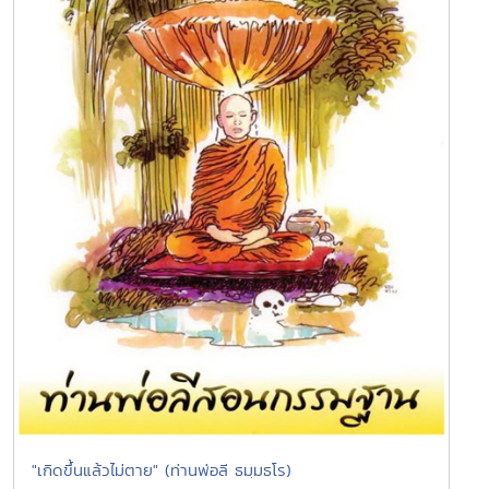
"เกิดขึ้นแล้วไม่ตาย" (ท่านพ่อลี ธมฺมธโร)