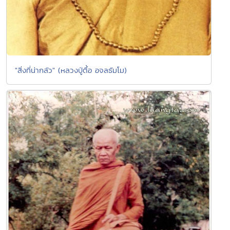
"สิ่งที่น่ากลัว" (หลวงปู่ตื้อ อจลธัมโม)