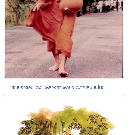
"ชอบปรุงชอบแต่ง" (หลวงตามหาบัว ญาณสัมปันโน)