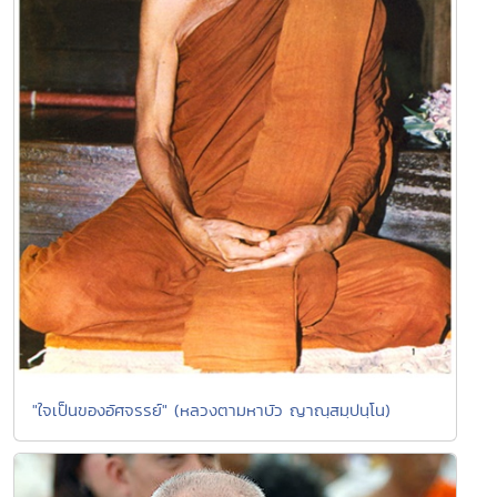
"ใจเป็นของอัศจรรย์" (หลวงตามหาบัว ญาณฺสมฺปนฺโน)