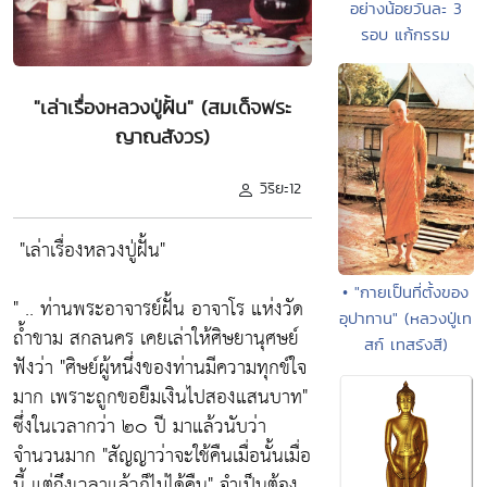
อย่างน้อยวันละ 3
รอบ แก้กรรม
"เล่าเรื่องหลวงปู่ฝั้น" (สมเด็จพระ
ญาณสังวร)
วิริยะ12
"เล่าเรื่องหลวงปู่ฝั้น"
• "กายเป็นที่ตั้งของ
" .. ท่านพระอาจารย์ฝั้น อาจาโร แห่งวัด
อุปาทาน" (หลวงปู่เท
ถ้ำขาม สกลนคร เคยเล่าให้ศิษยานุศษย์
สก์ เทสรังสี)
ฟังว่า
"ศิษย์ผู้หนึ่งของท่านมีความทุกข์ใจ
มาก เพราะถูกขอยืมเงินไปสองแสนบาท"
ซึ่งในเวลากว่า ๒๐ ปี มาแล้วนับว่า
จำนวนมาก
"สัญญาว่าจะใช้คืนเมื่อนั้นเมื่อ
นี้ แต่ถึงเวลาแล้วก็ไม่ได้คืน"
จำเป็นต้อง