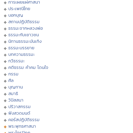
การเผยแผ่ศาสนา
ประเพณีไทย
บอกบุญ
สถานปฏิบัติธรรม
ธรรมะจากหลวงพ่อ
ธรรมะกับเยาวชน
นิทานธรรมะบันเทิง
ธรรมะบรรยาย
บทความธรรมะ
กวีธรรมะ
คติธรรม คำคม โดนใจ
กรรม
ศีล
บุญทาน
สมาธิ
วิปัสสนา
ปริวาสกรรม
ฟังสวดมนต์
คอร์สปฏิบัติธรรม
พระพุทธศาสนา
พระไตรปิฏก