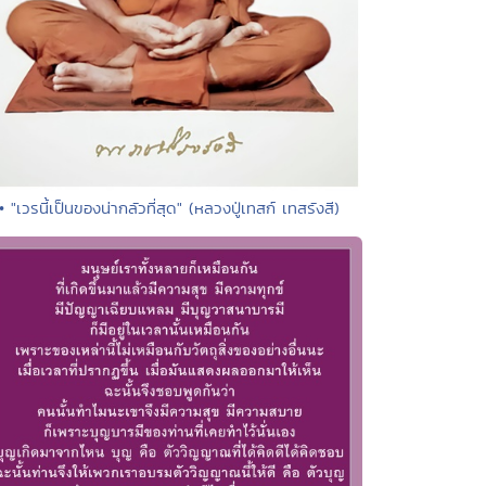
• "เวรนี้เป็นของน่ากลัวที่สุด" (หลวงปู่เทสก์ เทสรังสี)