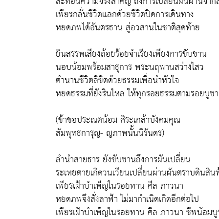
สะท้อนความจริงสำคัญ ถึงการเปลี่ยนผันผ่านจาก
เพียรกลั่นชีวิตแลกด้วยชีวิตปิดการเดินทาง
หยดภพได้อันตรธาน สู่อวสานในชาติสุดท้าย
ยินสรรพเสียงถ้อยร้อยจำเรียงเพียงการขับขาน
นอบน้อมพร้อมสาธุการ พระนฤพานสว่างไสว
ตำนานชีวิตลิขิตด้วยธรรมเพื่อนำหัวใจ
หยดธรรมที่ยังรินไหล ให้ทุกรอยธรรมตามรอยบูชา
(ข้าขอประณตน้อม ศิระเกล้าบังคมคุณ
สัมพุทธการุญ- ญภาพนั้นนิรันดร)
ลำนำสายธาร ยังขับขานถึงการผันเปลี่ยน
ระเหยตายเกิดวนเวียนเปลี่ยนผ่านผันตราบดินสินฟ
เพียรเฝ้าบำเพ็ญในรอยทาน ศีล ภาวนา
หยดภพจึงสั่งลาฟ้า ไม่มากำเนิดเกิดอีกต่อไป
เพียรเฝ้าบำเพ็ญในรอยทาน ศีล ภาวนา ชีพน้อมบ