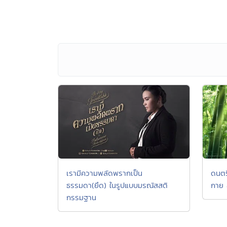
เรามีความพลัดพรากเป็น
ดนตร
ธรรมดา(ยึด) ในรูปแบบมรณัสสติ
กาย 
กรรมฐาน