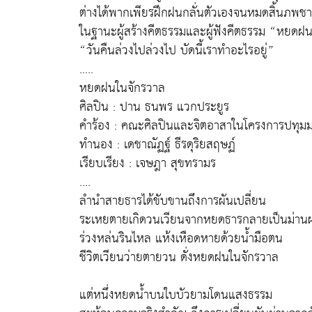
ต่างได้พากเพียรฝึกฝนกลั่นตัวเองจนหมดสิ้นภพชา
ในฐานะผู้สร้างคีตธรรมและผู้ฟังคีตธรรม “หยดฝ
“วันคืนล่วงไปล่วงไป บัดนี้เราทำอะไรอยู่”
.....
หยดฝนในจักรวาล
ศิลปิน : ปาน ธนพร แวกประยูร
คำร้อง : คณะศิลปินและจิตอาสาในโครงการปทุม
ทำนอง : เดชาณัฏฐ์ ธีรดุริยสฤษฏ์
เรียบเรียง : เจษฎา สุขทรามร
….
ลำนำสายธารได้ขับขานถึงการผันเปลี่ยน
ระเหยตายเกิดวนเวียนจากหยดธารกลายเป็นม่าน
ร่วงหล่นรินไหล แห้งเหือดหายด้วยน้ำมือตน
ชีวิตเวียนว่ายตายวน ดั่งหยดฝนในจักรวาล
แต่หนึ่งหยดน้ำบนใบบัวยามโดนแสงธรรม