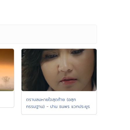
ตราบลมหายใจสุดท้าย (อสุภ
กรรมฐาน) - ปาน ธนพร แวกประยูร