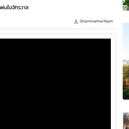
ฝนในจักรวาล
DhammathaiTeam