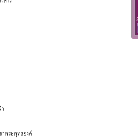
สังสาร
้า
ูชาพระพุทธองค์