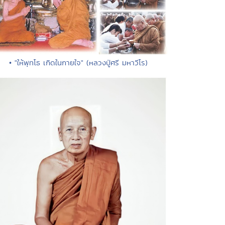
• "ให้พุทโธ เกิดในกายใจ" (หลวงปู่ศรี มหาวีโร)