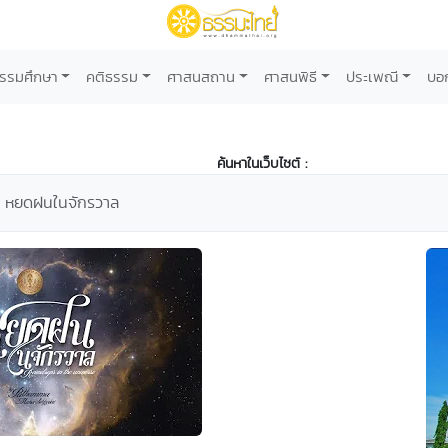
รรมศึกษา
คติธรรม
ศาสนสถาน
ศาสนพิธี
ประเพณี
บอ
ค้นหาในเว็บไซต์ :
หยดฝนในจักรวาล