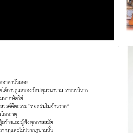
จิตอาสาบัวลอย
ยใต้การดูแลของวัดปทุมวนาราม ราชวรวิหาร
หากษัตริย์
้างสรรค์คีตธรรม“หยดฝนในจักรวาล”
วโลกธาตุ
ู้สร้างและผู้ฟังทุกกาลสมัย
ี่ปรากฏและไม่ปรากฏนามนั้น