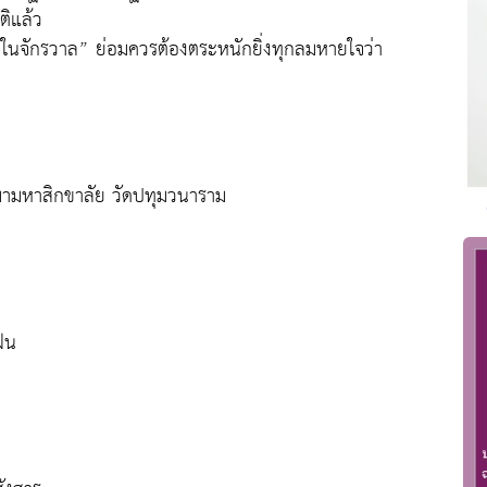
ติแล้ว
นในจักรวาล” ย่อมควรต้องตระหนักยิ่งทุกลมหายใจว่า
มามหาสิกขาลัย วัดปทุมวนาราม
ฝน