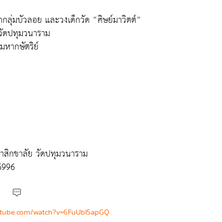
ากลุ่มบัวลอย และวงเด็กวัด “ศิษย์มาวิตต์”
วัดปทุมวนาราม
หากษัตริย์
หาสิกขาลัย วัดปทุมวนาราม
6996
utube.com/watch?v=6FuUbI5apGQ