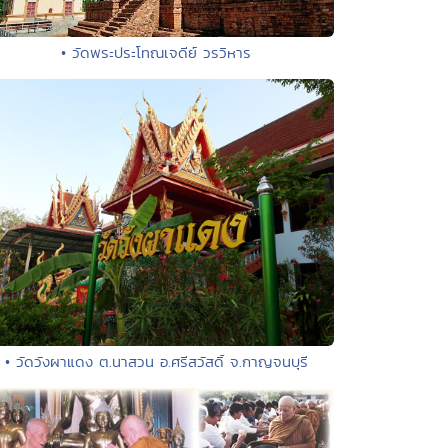
• วัดพระประโทณเจดีย์ วรวิหาร
• วัดวังผาแดง ต.นาสวน อ.ศรีสวัสดิ์ จ.กาญจนบุรี