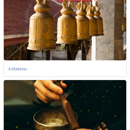
ระฆังธรรม