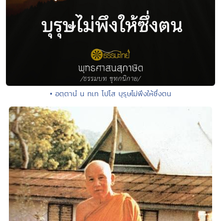
• อตฺตานํ น ทเท โปโส บุรุษไม่พึงให้ซึ่งตน