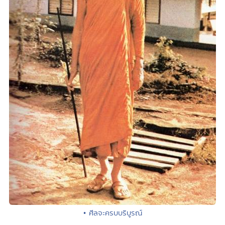
• ศีลจะครบบริบูรณ์