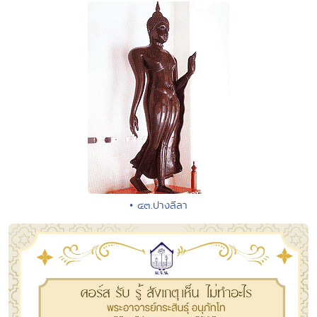
• ๔๓.ปางลีลา