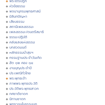
พระไตรปิฏก
หัวข้อธรรม
พจนานุกรมพุทธศาสน์
มิลินทปัญหา
เสียงธรรม
สถานีเพลงธรรมะ
เพลงธรรมะ/ดนตรีสมาธิ
ธรรมะปฏิบัติ
คลังแสงแห่งธรรม
บทสวดมนต์
หลักธรรมนำสุขฯ
กรรมฐานประจำวันเกิด
ฮีต ๑๒ คอง ๑๔
งานบุญประจำปี
ประเพณีทั่วไทย
พระพุทธเจ้า
ภาพพระพุทธประวัติ
ประวัติพระพุทธสาวก
ทศชาติชาดก
นิทานชาดก
พุทธวจนในธรรมบท