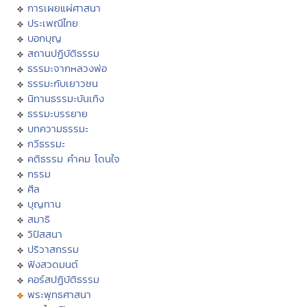
การเผยแผ่ศาสนา
ประเพณีไทย
บอกบุญ
สถานปฏิบัติธรรม
ธรรมะจากหลวงพ่อ
ธรรมะกับเยาวชน
นิทานธรรมะบันเทิง
ธรรมะบรรยาย
บทความธรรมะ
กวีธรรมะ
คติธรรม คำคม โดนใจ
กรรม
ศีล
บุญทาน
สมาธิ
วิปัสสนา
ปริวาสกรรม
ฟังสวดมนต์
คอร์สปฏิบัติธรรม
พระพุทธศาสนา