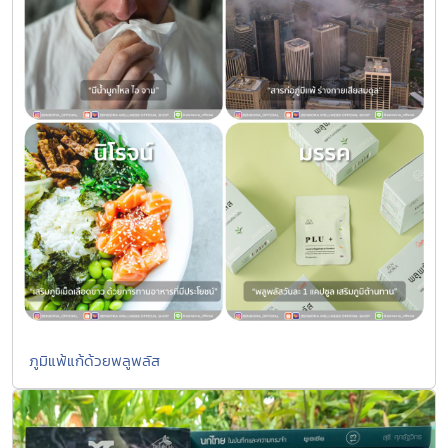
ภูมิแพ้แก้ด้วยพลูพลัส