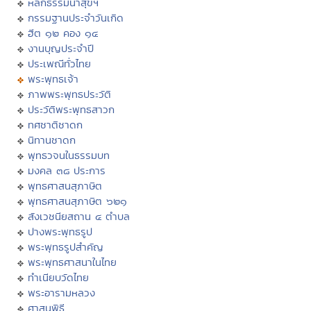
หลักธรรมนำสุขฯ
กรรมฐานประจำวันเกิด
ฮีต ๑๒ คอง ๑๔
งานบุญประจำปี
ประเพณีทั่วไทย
พระพุทธเจ้า
ภาพพระพุทธประวัติ
ประวัติพระพุทธสาวก
ทศชาติชาดก
นิทานชาดก
พุทธวจนในธรรมบท
มงคล ๓๘ ประการ
พุทธศาสนสุภาษิต
พุทธศาสนสุภาษิต ๖๒๑
สังเวชนียสถาน ๔ ตำบล
ปางพระพุทธรูป
พระพุทธรูปสำคัญ
พระพุทธศาสนาในไทย
ทำเนียบวัดไทย
พระอารามหลวง
ศาสนพิธี