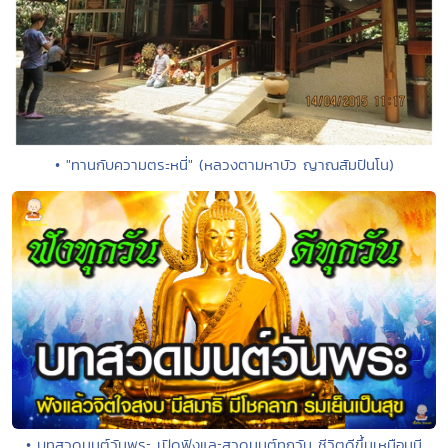
• "ทานกับความตระหนี่" (หลวงตามหาบัว ญาณสัมปันโน)
• บทสวดมนต์วันพระ เปิดฟังและสวดมนต์ทุกวัน ชีวิตดีขึ้นเหมือนมี