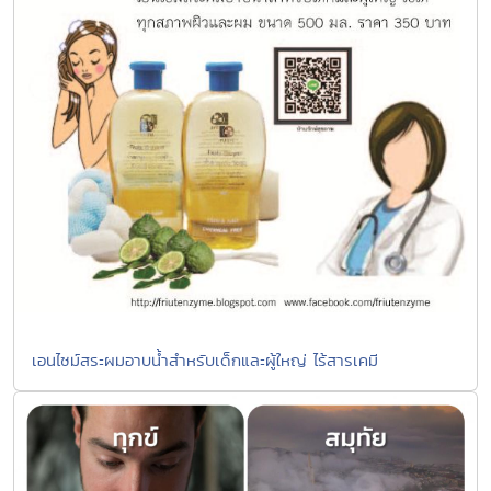
เอนไซม์สระผมอาบน้ำสำหรับเด็กและผู้ใหญ่ ไร้สารเคมี