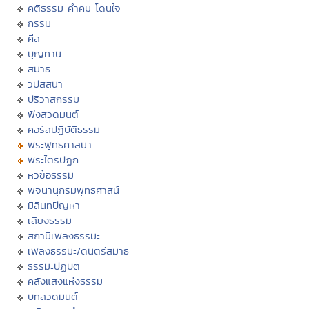
คติธรรม คำคม โดนใจ
กรรม
ศีล
บุญทาน
สมาธิ
วิปัสสนา
ปริวาสกรรม
ฟังสวดมนต์
คอร์สปฏิบัติธรรม
พระพุทธศาสนา
พระไตรปิฏก
หัวข้อธรรม
พจนานุกรมพุทธศาสน์
มิลินทปัญหา
เสียงธรรม
สถานีเพลงธรรมะ
เพลงธรรมะ/ดนตรีสมาธิ
ธรรมะปฏิบัติ
คลังแสงแห่งธรรม
บทสวดมนต์