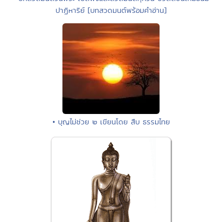
ปาฏิหาริย์ [บทสวดมนต์พร้อมคำอ่าน]
• บุญไม่ช่วย ๒ เขียนโดย สืบ ธรรมไทย