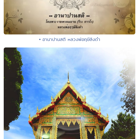
• อานาปานสติ หลวงพ่อฤษีลิงดำ