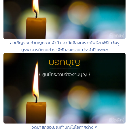
ขอเชิญร่วมทำบุญถวายผ้าป่า สามัคคีสงเคราะห์พร้อมพิธีไหว้ครู
บูรพาจารย์ตามตำราพิชัยสงคราม ประจำปี ๒๕๕๕
วัดป่าสักขอเชิญทำบุญในโอกาศต่าง ๆ