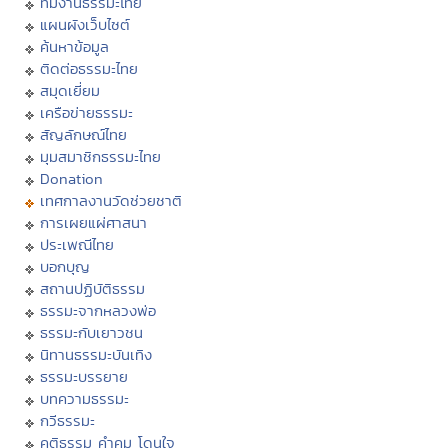
ทีมงานธรรมะไทย
แผนผังเว็บไซต์
ค้นหาข้อมูล
ติดต่อธรรมะไทย
สมุดเยี่ยม
เครือข่ายธรรมะ
สัญลักษณ์ไทย
มุมสมาชิกธรรมะไทย
Donation
เทศกาลงานวัดช่วยชาติ
การเผยแผ่ศาสนา
ประเพณีไทย
บอกบุญ
สถานปฏิบัติธรรม
ธรรมะจากหลวงพ่อ
ธรรมะกับเยาวชน
นิทานธรรมะบันเทิง
ธรรมะบรรยาย
บทความธรรมะ
กวีธรรมะ
คติธรรม คำคม โดนใจ