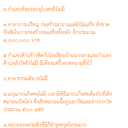
๓.กำแพงล้อมรอบอุโบสถยังไม่มี
๔.ศาลาการเปรียญ ก่อสร้างมานานแต่ยังไม่เสร็จ ยังขาด
ปัจจัยในการก่อสร้างจนเสร็จทั้งหลัง อีกประมาณ
๑,๐๐๐,๐๐๐ บาท
๕.กำแพงด้านข้างติดกับโรงเรียนบ้านนากลางและกำแพง
ด้านหลังวัดยังไม่มี มีเพียงแต่รั้วลวดหนามขึงไว้
๖.ศาลาธรรมสังเวชไม่มี
๗.เมรุฌาปนกิจศพไม่มี เวลามีพิธีฌาปนกิจศพต้องไปที่เชิง
ตะกอนเปิดโล่ง ซึ่งเชิงตะกอนนี้อยู่นอกวัดและห่างจากวัด
ประมาณ ๕๐๐ เมตร
๘.หอกลองหอระฆังที่มีก็ชำรุดทรุดโทรมมาก