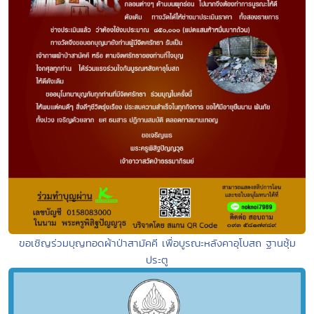
ขอเชิญร่วมบุญทอดผ้าป่าสามัคคี เพื่อบูรณะหลังคาอุโบสถ ฐานซุ้ม
ประตู