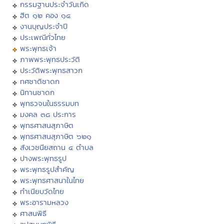
กรรมฐานประจำวันเกิด
ฮีต ๑๒ คอง ๑๔
งานบุญประจำปี
ประเพณีทั่วไทย
พระพุทธเจ้า
ภาพพระพุทธประวัติ
ประวัติพระพุทธสาวก
ทศชาติชาดก
นิทานชาดก
พุทธวจนในธรรมบท
มงคล ๓๘ ประการ
พุทธศาสนสุภาษิต
พุทธศาสนสุภาษิต ๖๒๑
สังเวชนียสถาน ๔ ตำบล
ปางพระพุทธรูป
พระพุทธรูปสำคัญ
พระพุทธศาสนาในไทย
ทำเนียบวัดไทย
พระอารามหลวง
ศาสนพิธี