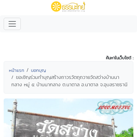
ค้นหาในเว็บไซต์ :
หน้าแรก
บอกบุญ
ขอเชิญร่วมทำบุญสร้างถาวรวัตถุถวายวัดสว่างบ้านนา
กลาง หมู่ ๕ บ้านนากลาง ต.นาตาล อ.นาตาล จ.อุบลราชธานี