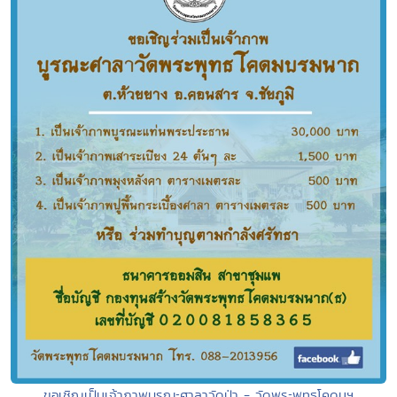
ขอเชิญเป็นเจ้าภาพบูรณะศาลาวัดป่า - วัดพระพุทธโคดมฯ