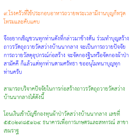
๙.โรงครัวที่ใช้ประกอบอาหารถวายพระเวลามีงานบุญก็ทรุด
โทรมและคับแคบ
จึงอยากเชิญชวนทุกท่านดังที่กล่าวมาข้างต้น ร่วมทำบุญสร้าง
ถาวรวัตถุถวายวัดสว่างบ้านนากลาง จะเป็นการถวายปัจจัย
การถวายวัสดุอุปกรณ์ก่อสร้าง จะจัดกองฐินหรือจัดกองผ้าป่า
สามัคคี ก็แล้วแต่ทุกท่านตามศรัทธา ขออนุโมทนาบุญทุก
ท่านครับ
สามารถบริจาคปัจจัยในการก่อสร้างถาวรวัตถุถวายวัดสว่าง
บ้านนากลางได้ดังนี้
โอนเงินเข้าบัญชีกองทุนผ้าป่าวัดสว่างบ้านนากลาง เลขที่
๕๕๐๒๙๘๕๑๖๔ ธนาคารเพื่อการเกษตรและสหกรณ์ สาขา
เขมราฐ