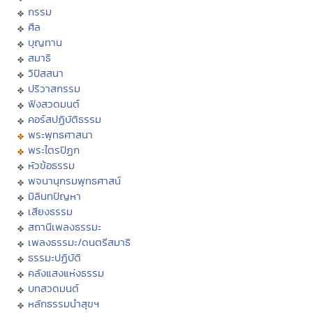
กรรม
ศีล
บุญทาน
สมาธิ
วิปัสสนา
ปริวาสกรรม
ฟังสวดมนต์
คอร์สปฏิบัติธรรม
พระพุทธศาสนา
พระไตรปิฏก
หัวข้อธรรม
พจนานุกรมพุทธศาสน์
มิลินทปัญหา
เสียงธรรม
สถานีเพลงธรรมะ
เพลงธรรมะ/ดนตรีสมาธิ
ธรรมะปฏิบัติ
คลังแสงแห่งธรรม
บทสวดมนต์
หลักธรรมนำสุขฯ