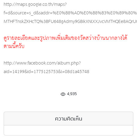
http://maps.google.co.th/maps?
f=d&source=s_d&saddr=%E0%B8%AD%E0%B8%B3%E0%B9%
MTHFTnskZKHcTQ%3BFU648gAdmy9GBikXNlXXJvcVMTHQEe8AQrUCHQ&h
ดูรายละเอียดและรูปภาพเพิ่มเติมของวัดสว่างบ้านนากลางได้
ตามนี้ครับ
http://www.facebook.com/album.php?
aid=14199&id=1775125753&l=08d1a45748
4,935
ความคิดเห็น