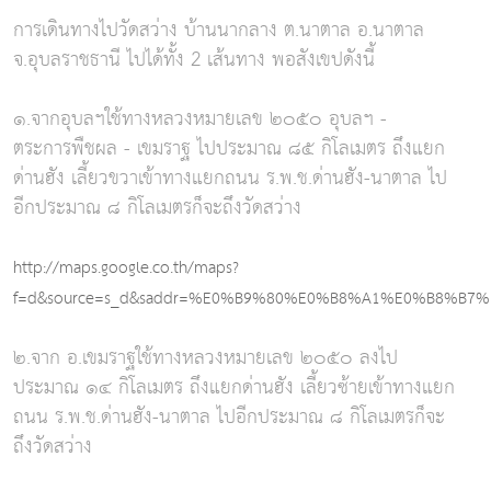
การเดินทางไปวัดสว่าง บ้านนากลาง ต.นาตาล อ.นาตาล
จ.อุบลราชธานี ไปได้ทั้ง 2 เส้นทาง พอสังเขปดังนี้
๑.จากอุบลฯใช้ทางหลวงหมายเลข ๒๐๕๐ อุบลฯ -
ตระการพืชผล - เขมราฐ ไปประมาณ ๘๕ กิโลเมตร ถึงแยก
ด่านฮัง เลี้ยวขวาเข้าทางแยกถนน ร.พ.ช.ด่านฮัง-นาตาล ไป
อีกประมาณ ๘ กิโลเมตรก็จะถึงวัดสว่าง
http://maps.google.co.th/maps?
f=d&source=s_d&saddr=%E0%B9%80%E0%B8%A1%E0%B8%B7%
๒.จาก อ.เขมราฐใช้ทางหลวงหมายเลข ๒๐๕๐ ลงไป
ประมาณ ๑๔ กิโลเมตร ถึงแยกด่านฮัง เลี้ยวซ้ายเข้าทางแยก
ถนน ร.พ.ช.ด่านฮัง-นาตาล ไปอีกประมาณ ๘ กิโลเมตรก็จะ
ถึงวัดสว่าง