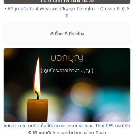
• ซีดีชุด อริยสัจ 4 พระอาจารย์ปัญญา นีลวณฺโณ - (( มรรค 8 )) #
11
#เนื้อหาที่เกี่ยวข้อง
แบบสำรวจความคิดเห็นที่มีต่อการรายงานข่าวของ Thai PBS กรณีภัย
พิบัติ แผ่นดินไหว และน้ำท่วมของไทย มีของ