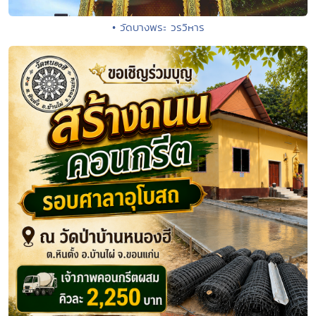
• วัดบางพระ วรวิหาร