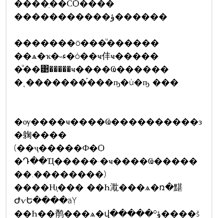
����ִ��СѺ����
�����������ؤ������
�������ö���ͧ������
��ѧ�ҡ�˵ء�ó��ҹ仹ҹ�����
�ͧ��͹�����ҹ����Ҩ������
�ͺ�������֡���ҧ�ú�ҧ ���
�ѹ����ҹ����Ҩ����������з
�躹����
(��ҷ�����Ф�Ѻ
�Դ��Ҵ�����·�ҹ����Ҩ�����
��.��������)
����Ƕ֧��� ��Һ㴷���ѧ�ռ�黮
ԺѵԵ����äỴ
��Һ��鹡���ѧ�վ�����ºؤ����š