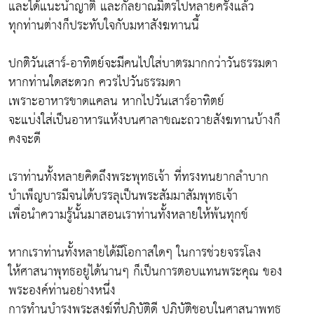
และได้แนะนำญาติ และกัลยาณมิตรไปหลายครั้งแล้ว
ทุกท่านต่างก็ประทับใจกับมหาสังฆทานนี้
ปกติวันเสาร์-อาทิตย์จะมีคนไปใส่บาตรมากกว่าวันธรรมดา
หากท่านใดสะดวก ควรไปวันธรรมดา
เพราะอาหารขาดแคลน หากไปวันเสาร์อาทิตย์
จะแบ่งใส่เป็นอาหารแห้งบนศาลาขณะถวายสังฆทานบ้างก็
คงจะดี
เราท่านทั้งหลายคิดถึงพระพุทธเจ้า ที่ทรงทนยากลำบาก
บำเพ็ญบารมีจนได้บรรลุเป็นพระสัมมาสัมพุทธเจ้า
เพื่อนำความรู้นั้นมาสอนเราท่านทั้งหลายให้พ้นทุกข์
หากเราท่านทั้งหลายได้มีโอกาสใดๆ ในการช่วยจรรโลง
ให้ศาสนาพุทธอยู่ได้นานๆ ก็เป็นการตอบแทนพระคุณ ของ
พระองค์ท่านอย่างหนึ่ง
การทำนุบำรุงพระสงฆ์ที่ปฏิบัติดี ปฏิบัติชอบในศาสนาพุทธ