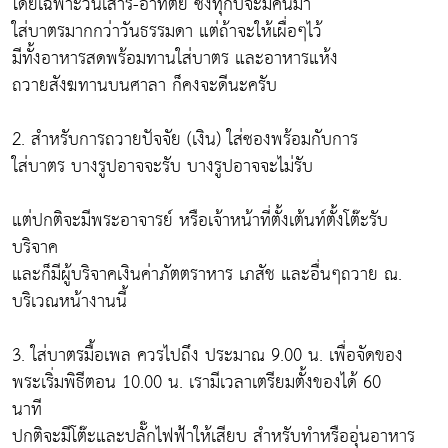
โดยเฉพาะวันเสาร์-อาทิตย์ ซึ่งทุกปีจะมีคนมา
ใส่บาตรมากกว่าวันธรรมดา แต่ถ้าจะให้เผื่อๆไว้
มีทั้งอาหารสดพร้อมทานใส่บาตร และอาหารแห้ง
ถวายสังฆทานบนศาลา ก็คงจะดีนะครับ
2. สำหรับการถวายปัจจัย (เงิน) ใส่ซองพร้อมกับการ
ใส่บาตร บางรูปอาจจะรับ บางรูปอาจจะไม่รับ
แต่ปกติจะมีพระอาจารย์ หรือเจ้าหน้าที่ตั้งเต้นท์ตั้งโต๊ะรับ
บริจาค
และก็มีผู้บริจาคเงินค่าภัตตราหาร เภสัช และอื่นๆถวาย ณ.
บริเวณหน้างานนี้
3. ใส่บาตรมื้อเพล ควรไปถึง ประมาณ 9.00 น. เพื่อจัดของ
พระเริ่มพิธีตอน 10.00 น. เรามีเวลาเตรียมตั้งของได้ 60
นาที
ปกติจะมีโต๊ะและปลั๊กไฟฟ้าให้เสียบ สำหรับทำหรืออุ่นอาหาร