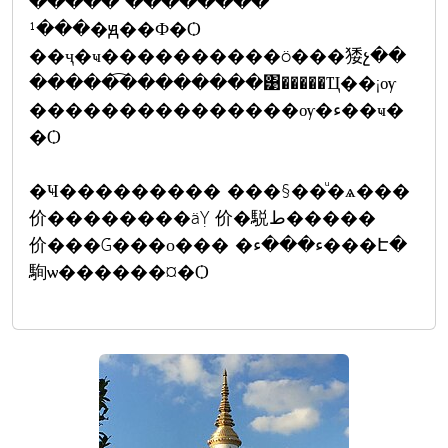
�������� ���͡��
���¹�ԭ��Ф�Ѻ
��ҷ�ҹ����������ö���㹻չ��
�����͡��������͹�����Ҵ��¡ѹ
���������������ѹ�ء��ҹ�
�Ѻ
�Ҹ��������� ���§��ͧ�ѧ���
价��������äỴ 价�駾ط�����
价���Ǵ���о��� �ء���ء���Է�
駨ѡ������¤�Ѻ