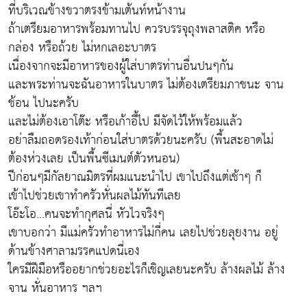
ที่บริเวณข้างขวาตรงข้ามเต้นท์หน้างาน
ถ้าเตรียมอาหารพร้อมทานไป ควรบรรจุถุงพลาสติค หรือ
กล่อง หรือถ้วย ไม่หกเลอะบาตร
เนื่องจากจะมีอาหารของผู้ใส่บาตรท่านอื่นปนๆกัน
และพระท่านจะฉันอาหารในบาตร ไม่ต้องเตรียมภาชนะ จาน
ช้อน ไปนะครับ
และไม่ต้องเอาโต๊ะ หรือเก้าอี้ไป มีจัดไว้ให้พร้อมแล้ว
อย่าลืมถอดรองเท้าก่อนใส่บาตรด้วยนะครับ (พื้นสะอาดไม่
ต้องห่วงเลย เป็นพื้นซีเมนต์ตัวหนอน)
ปีก่อนๆมีกัลยาณมิตรที่ผมแนะนำไป เขาไปถึงแต่เช้าๆ ก็
เข้าไปช่วยเขาทำครัวหั่นผลไม้ทันทีเลย
โอ๊ะโอ...คนจะทำกุศลนี่ หัวไวจริงๆ
เขาบอกว่า มีแม่ครัวทำอาหารไม่กี่คน เลยไปช่วยลุยงาน อยู่
ด้านข้างศาลามรรคแปดนี่เอง
ใครมีฝีมือหรืออยากช่วยอะไรก็เชิญเลยนะครับ ล้างผลไม้ ล้าง
จาน หั่นอาหาร ฯลฯ