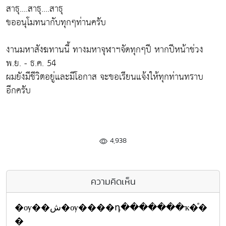
สาธุ....สาธุ....สาธุ
ขออนุโมทนากับทุกๆท่านครับ
งานมหาสังฆทานนี้ ทางมหาจุฬาฯจัดทุกๆปี หากปีหน้าช่วง
พ.ย. - ธ.ค. 54
ผมยังมีชีวิตอยู่และมีโอกาส จะขอเรียนแจ้งให้ทุกท่านทราบ
อีกครับ
4,938
ความคิดเห็น
�ѹ��ش�ѹ����դ�������ҡ�ͤ�
�