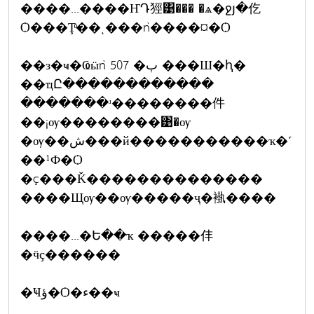
����...����ҤԴ㹵͹��� �ѧ�ջյ�仡
Ѻ���Ţͧ��ͺ���ǹ����¤�Ѻ
��з�ҹ�Ҩӹǹ 507 �ٻ ���Ш�ԧ�
��ҵԸ������������
�������ʴ��������件
��¡ѹ��������͹�ѹ
�ѹ��ش���й�����������ҡ�˹
��¹Ф�Ѻ
�ç���Ǩ��������������
����Щѹ��ѹ�����ҷ�褹����
����...�Ե��ҡ �����仹
�ӵҫ������
�Ҹؤ�Ѻ�ء��ҹ