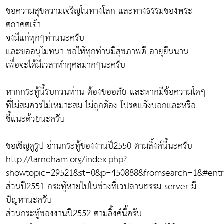
ขอความสุขความเจริญในทางโลก และทางธรรมของพระ
ตถาคตเจ้า
จงมีแก่ทุกๆท่านนะครับ
และขออนุโมทนา ขอให้ทุกท่านมีสุขภาพดี อายุยืนนาน
เพื่อจะได้มีเวลาทำกุศลมากๆนะครับ
หากกระทู้นี้รบกวนท่าน ต้องขออภัย และหากมีข้อความใดๆ
ที่ไม่สมควรไม่เหมาะสม ไม่ถูกต้อง โปรดแจ้งบอกและหรือ
ชี้แนะด้วยนะครับ
ขอเชิญดูรูป อ่านกระทู้ของงานปี2550 ตามลิ้งค์นี้นะครับ
http://larndham.org/index.php?
showtopic=29521&st=0&p=450888&fromsearch=1&#entr
ส่วนปี2551 กระทู้หายไปในช่วงที่เวปลานธรรม server มี
ปัญหานะครับ
ส่วนกระทู้ของงานปี2552 ตามลิ้งค์นี้ครับ