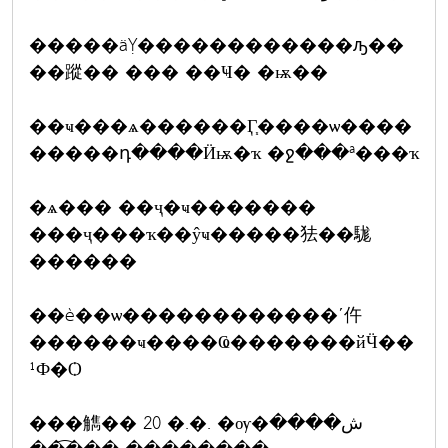
�����äỴ������������ԡ��
��蹤�� ��� ��Ҹ� �ѭ��
��ҹ���ѧ������Ӷ֧����ѡ����
�����դ����Ӥѭ�ҡ �ջ���ª���ҡ
�ѧ��� ��ҷ�ҹ�������
���ҷ���ҡ��ŷҹ�����㹤��駹
������
��è��ѡ������������ʹ仵
������ҹ����Ҩ�������йӴ��
¹Ф�Ѻ
���觹�� 20 �.�. �ѹ�ش����