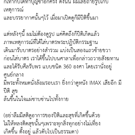
ก็เท่ากับได้ทำบุญซ้ำอีกครั้ง ดังนั้น ผมเลยถ่ายรูปเก็บ
เหตุการณ์
และบรรยากาศนั้นๆไว้ เมื่อมาเปิดดูก็มีปีติขึ้นมา
แต่หลังๆนี้ ผมไม่ต้องดูรูป แค่คิดถึงก็ปีติเกิดแล้ว
ภาพเหตุการณ์ที่ได้ใส่บาตรพระปฏิบัติกรรมฐาน
เดินมารับบาตรอย่างสำรวม แบ่งเป็นสองแถวซ้ายขวา
ก่อนใส่บาตร เราได้ขึ้นไปบนศาลาเพื่อกล่าวถวายสังฆทาน
และได้รับศีลรับพร แบบชนิด 360 องศา โดยเรานั่งอยู่
ศูนย์กลาง
มีพระทั้งหมดนั่งล้อมรอบเรา ยิ่งกว่าดูหนัง IMAX เสียอีก มี
ปีติ สุข
ล้นขึ้นในใจแผ่ซาบซ่านไปทั้งกาย
(อย่าลืมมีสติดูอาการของปีติและสุขที่เกิดขึ้นด้วย
ไม่ให้หลงติดสุขนั้นๆเพราะทุกสิ่งทุกอย่างไม่เที่ยง
เกิดขึ้น ตั้งอยู่ แล้วดับไปเป็นธรรมดา)