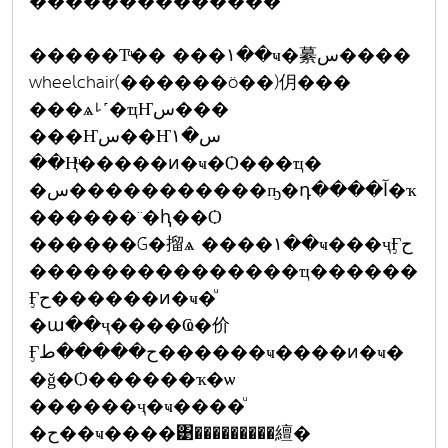
��������������
�����Тͧ�� ���١��ҹ�繤س����
wheelchair(������ö��)仴���
���ѧࡵ˹�ҵҤس���
���Ҥس��Ҥس�١
��Ңͧ�����ͷ�ҹ�Ѻ���ҵ�
�س�����������ҧ�դ����آ�ҡ
������¨�ԧ��Ѻ
������Ǵ�㨨ѧ ����١��ҹ���ҷӺح
���������������ҵ������
Ӻح������ͷ�ҹ�ͧ
�ա��ҷ����Ҩ�价
Ӻح�����ط������ҹ����ͷ�ҹ�
�ǧ�Ѻ������ҡ�ѡ
������ҷ�ҹ����ͧ
�ح��ҹ����͹���������繵�