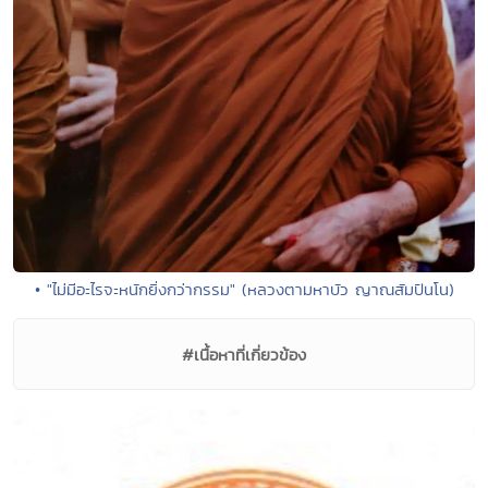
• "ไม่มีอะไรจะหนักยิ่งกว่ากรรม" (หลวงตามหาบัว ญาณสัมปันโน)
#เนื้อหาที่เกี่ยวข้อง