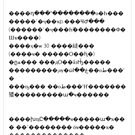
����դ���˭��������о�Һ���
�����˹�ҷ��ҡþ.���ҸԺ���
(������˹�ҷ���Һ͡��������Ф�
Шҡ����)
����ҳ�ѡ 30 ����繨���
(����ҹ� �����Ѻ��ԧ�)
�ըѧ��� ���дѺ��ǡзԢͧ�����
���������¡ѹ�ӹغ��ا��оط���ʹ
�
���ҧ��� ��оط���ʹҤ�������
㹻���������ա�ҹ������
����խҵԸ�����ҹ�����ա�ҡ��
� ��˹��������·ӧҹ�����ҡ�