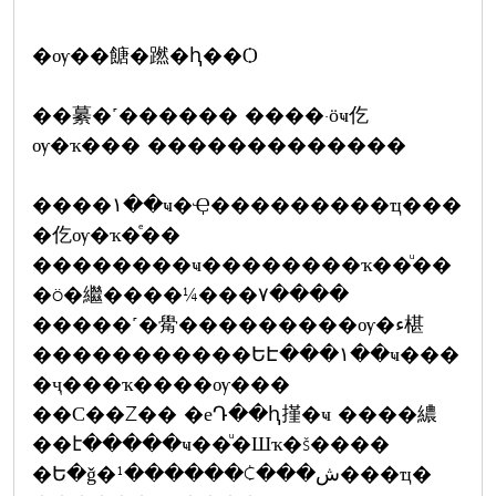
�ѹ��餹�蹨�ԧ��Ѻ
��繤�˹������ ����·ӧҹ仡
ѹ�ҡ��� �������������
����١��ҹ�Ҿ���������ҵ���
�仡ѹ�ҡ�ͤ��
��������ҹ��������ҡ��ͧ��
�ö�繼����¼���٧����
�����˹�觷���������ѹ�ء椹
�����������ԵԷ���١��ҹ���
�ҷ���ҡ����ѹ���
��С��Ź�� �еԴ��ԧ㨷�ҹ ����繷
��է�����ҹ��ͧ�Шҡ�š����
�Ե�ǧ�ش���¢������¹���ҵ�