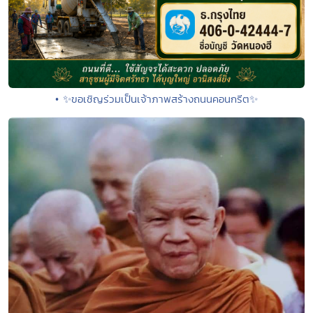
• ✨ขอเชิญร่วมเป็นเจ้าภาพสร้างถนนคอนกรีต✨