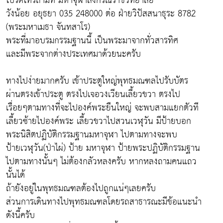
โปรดโทรถามที่ มหาจุฬาลงกรณ์ราชวิทยาลัย
วังน้อย อยุธยา 035 248000 ต่อ ฝ่ายวิปัสสนาธุระ 8782
(พระมหาเมธา จันทสาโร)
พระที่มาอบรมกรรมฐานนี้ เป็นพระมาจากทั่วสารทิศ
และมีพระจากต่างประเทศมาด้วยนะครับ
ทางไปง่ายมากครับ เข้าประตูใหญ่พุทธมณฑลไปรับบัตร
ผ่านตรงเข้าประตู ตรงไปเจอวงเวียนเลี้ยวขวา ตรงไป
เรื่อยๆตามทางที่จะไปองค์พระยืนใหญ่ จะพบสามแยกตัวที
เลี้ยวซ้ายไปองค์พระ เลี้ยวขวาไปสวนเวฬุวัน มีป้ายบอก
พระนิสิตปฏิบัติกรรมฐานมหาจุฬา ไปตามทางจะพบ
ป้ายเวฬุวัน(ป่าไผ่) ป้าย มหาจุฬา ป้ายพระปฏิบัติกรรมฐาน
ไปตามทางนั้นๆ ไม่ต้องกลัวหลงครับ หากหลงถามคนแถว
นั้นได้
ถ้ายังอยู่ในพุทธมณฑลต้องไปถูกแน่ๆเลยครับ
ส่วนการเดินทางไปพุทธมณฑลโดยรถสาธารณะมีข้อแนะนำ
ดังนี้ครับ