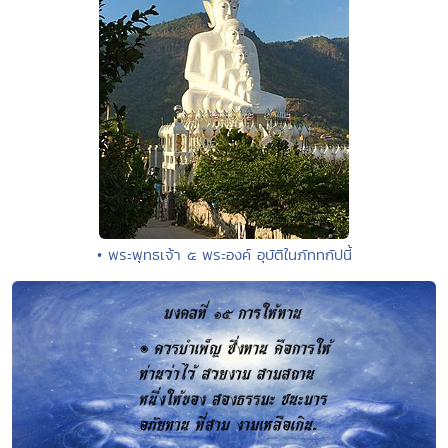
• พระพุทธเจ้า ๕ พระองค์ อุบัติในภัททกัปนี้