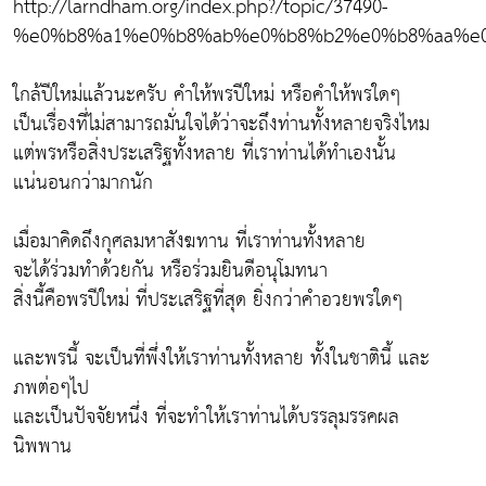
http://larndham.org/index.php?/topic/37490-
%e0%b8%a1%e0%b8%ab%e0%b8%b2%e0%b8%aa%e0%
ใกล้ปีใหม่แล้วนะครับ คำให้พรปีใหม่ หรือคำให้พรใดๆ
เป็นเรื่องที่ไม่สามารถมั่นใจได้ว่าจะถึงท่านทั้งหลายจริงไหม
แต่พรหรือสิ่งประเสริฐทั้งหลาย ที่เราท่านได้ทำเองนั้น
แน่นอนกว่ามากนัก
เมื่อมาคิดถึงกุศลมหาสังฆทาน ที่เราท่านทั้งหลาย
จะได้ร่วมทำด้วยกัน หรือร่วมยินดีอนุโมทนา
สิ่งนี้คือพรปีใหม่ ที่ประเสริฐที่สุด ยิ่งกว่าคำอวยพรใดๆ
และพรนี้ จะเป็นที่พึ่งให้เราท่านทั้งหลาย ทั้งในชาตินี้ และ
ภพต่อๆไป
และเป็นปัจจัยหนึ่ง ที่จะทำให้เราท่านได้บรรลุมรรคผล
นิพพาน