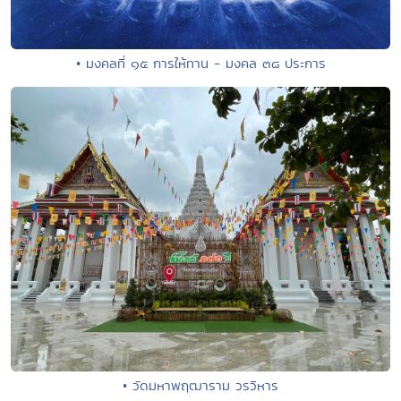
• มงคลที่ ๑๕ การให้ทาน - มงคล ๓๘ ประการ
• วัดมหาพฤฒาราม วรวิหาร