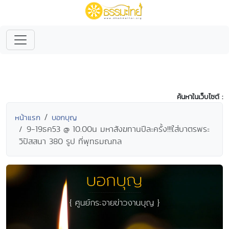
ค้นหาในเว็บไซต์ :
หน้าแรก
บอกบุญ
9-19ธค53 @ 10.00น มหาสังฆทานปีละครั้ง!!!ใส่บาตรพระ
วิปัสสนา 380 รูป ที่พุทธมณฑล