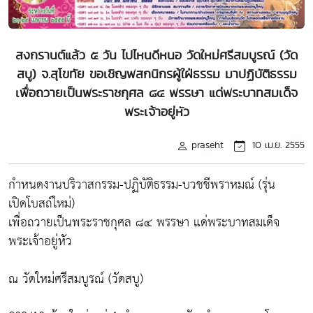
สงกรานต์แล้ว ๕ วัน ไปไหนดีหนอ วัดใหม่ศรีสมบูรณ์ (วัด
สบู) จ.สุโขทัย ขอเชิญพสกนิกรผู้ใฝ่ธรรม มาปฏิบัติธรรม
เพื่อถวายเป็นพระราชกุศล ๘๔ พรรษา แด่พระบาทสมเด็จ
พระเจ้าอยู่หัว
praseht
10 เม.ย. 2555
กำหนดงานปริวาสกรรม-ปฏิบัติธรรม-บวชชีพราหมณ์ (รุ่น
เปิดโบสถ์ใหม่)
เพื่อถวายเป็นพระราชกุศล ๘๔ พรรษา แด่พระบาทสมเด็จ
พระเจ้าอยู่หัว
ณ วัดใหม่ศรีสมบูรณ์ (วัดสบู)