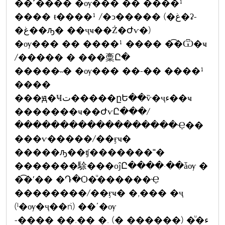
��˹���� �ѹ��� �� ����¹
���� ŧ����¹ /�ͻ����� (�غ�ʡ-
�غ��ԡ� ��ҷҹ��Ż�Ժѵ�)
�ѹ��� �� ����¹ ���� �͡�Ѿ�ҹ
/����� � ���稾Ը�
�����˵� �ѹ��� ��-�� ����¹
����
���ԭ�Ҹت�����ըԵ��ѷ�ҷء��ҹ
�������ҹ��ԺѵԸ���/
������������������Ҿ��
���ѵ�����/��ӻҹ�
�����ԡ��ʧ�������˭�
�������駼���оĵԸ����·��ǡѹ �
�͡�ʹ�� �Դ�Ѻ�ͧ������Ҿ
��������/��ӻҹ� �,��� �ҷ
(ˡ�ѹ�ҷ��ǹ) ��ʹ�ѹ
-���� ��.�� �. (� ������) �ͧ�ء