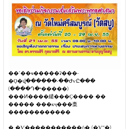
��˹��ҹ�����ʡ���-
�Ǫ�վ������-��ԺѵԸ���
(����Դ�ʶ�����)
���Ͷ����繾���Ҫ���� ��
����� ���кҷ���稾
������������
� �Ѵ�����������ó� (�Ѵʺ�)