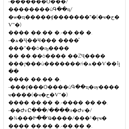
-�������Ѻ���/
��������úԳ��ҵ/
�ѡ�ҵ�����ʧ�������˭�(�ҹ�ح�
Ѵʺ�)
���� ��.�� �.-��.�� �.
-�ѧ�Ҷ��Ҹ��� ����ͧ
���ʺ��ó�ҧ����
�� ��.��ó���� ��ŹҶ����
���¡ͧ���ú�������ǹ�ѧ��Ѵ��⢷
��
���� ��.�� �.
-���ʧ���Ѻ����úԳ��ҵ�ѹ����
ҹ����(�ҹ�ح�Ѵʺ�)
���� ��.�� �.-���� ��.��.
-��ԺѵԸ���/����л�Ժѵ�/
�¾���Ի��ʹҨ����/���¹�ӻҹ�
���� ��.�� �.-��.�� �.