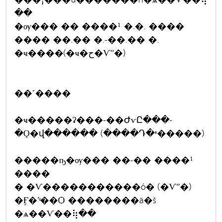
��
�ѹ��� �� ����¹ �.�. ����
���� ��.�� �.-��.�� �.
�ҹ����(�ҹ�ح�Ѵʺ�)
��˹����
�ҹ�����ʡ���-��ԺѵԸ���-
�Ǫ�վ������ (����Դ�ʶ�����)
�����ҧ�ѹ��� ��-�� ����¹
����
� �Ѵ�����������ó� (�Ѵʺ�)
�Ӻ�˹ͧ��Ѻ ��������ä�š
�ѧ��Ѵ��⢷��