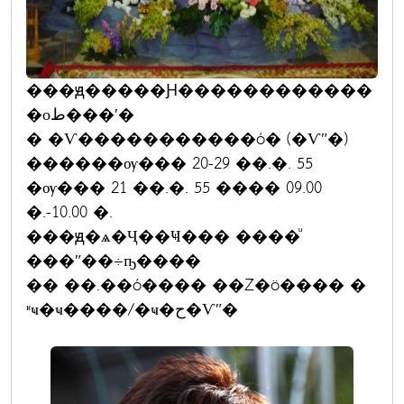
���ԭ�����Ԩ������������
�оط���ʹ�
� �Ѵ�����������ó� (�Ѵʺ�)
������ѹ��� 20-29 ��.�. 55
�ѹ��� 21 ��.�. 55 ���� 09.00
�.-10.00 �.
���ԭ�ѧ�Ҷ��Ҹ��� ����ͧ
���ʺ��÷ҧ����
�� ��.��ó���� ��Ź�ö���� �
ʶҹ�ҹ����/�ҹ�ح�Ѵʺ�