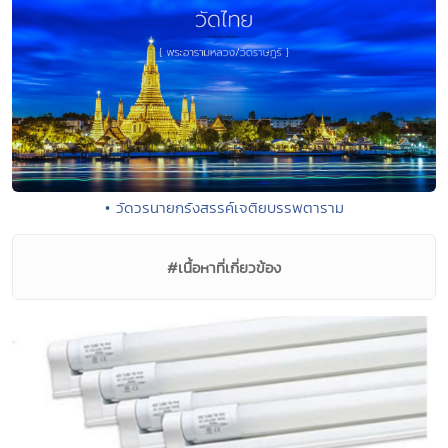
• วัดวรนายกรังสรรค์เจติยบรรพตาราม
#เนื้อหาที่เกี่ยวข้อง