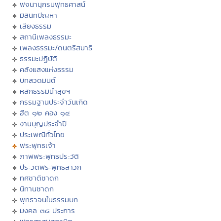
พจนานุกรมพุทธศาสน์
มิลินทปัญหา
เสียงธรรม
สถานีเพลงธรรมะ
เพลงธรรมะ/ดนตรีสมาธิ
ธรรมะปฏิบัติ
คลังแสงแห่งธรรม
บทสวดมนต์
หลักธรรมนำสุขฯ
กรรมฐานประจำวันเกิด
ฮีต ๑๒ คอง ๑๔
งานบุญประจำปี
ประเพณีทั่วไทย
พระพุทธเจ้า
ภาพพระพุทธประวัติ
ประวัติพระพุทธสาวก
ทศชาติชาดก
นิทานชาดก
พุทธวจนในธรรมบท
มงคล ๓๘ ประการ