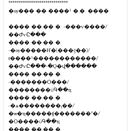
*****************************
�ѹ��� �� ����¹ �.�. ����
���� ��.�� �. -���ѵ����/
��ԺѵԸ���
���� ��.�� �.
-�ѹ�����Ҥ�(���ǵ��)/
ŧ����¹������������/
��ԺѵԸ���-�Ǫ�վ������
���� ��.�� �.
-�������Ѻ���/
��������úԳ��ҵ
���� ��.�� �.
-�ѧ��������¡��/
�ѡ�ҵ�����ʧ�������˭�/
�Ѻ����úԳ��ҵ
���� ��.�� �.