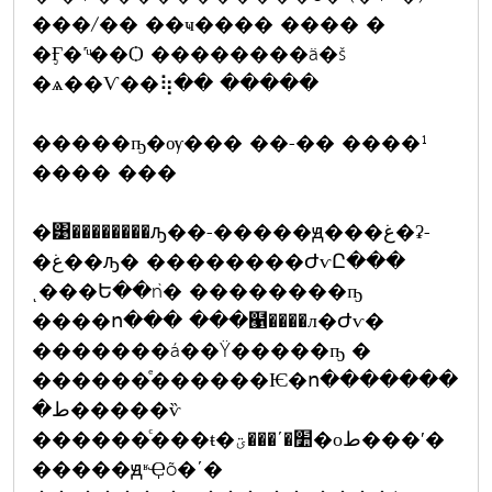
���/�� ��ҹ���� ���� �
�Ӻ�˹ͧ��Ѻ ��������ä�š
�ѧ��Ѵ��⢷�� �����
�����ҧ�ѹ��� ��-�� ����¹
���� ���
�͹��������ԡ��-�����ԭ���غ�ʡ-
�غ��ԡ� ��������ԺѵԸ���
ͺ���Ե��ǹ� ��������ҧ
����ո��� ���๡����л�Ժѵ�
�������á��Ÿ�����ҧ �
������ͤ������Ѥ�ո�������
�ط�����ѷ
������ͨ���ŧ�׺�ʹ���ؾ�оط���ʹ�
�����ԭʶҾõ�ʹ�