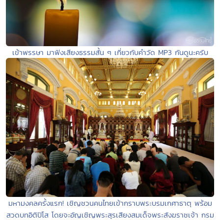
เข้าพรรษา มาฟังเสียงธรรมสั้น ๆ เกี่ยวกับคำวัด MP3 กันดูนะครับ
มหามงคลครั้งแรก! เชิญชวนคนไทยเข้ากราบพระบรมเกศาธาตุ พร้อม
สวดบทอิติปิโส โดยจะอัญเชิญพระสุรเสียงสมเด็จพระสังฆราชเจ้า กรม