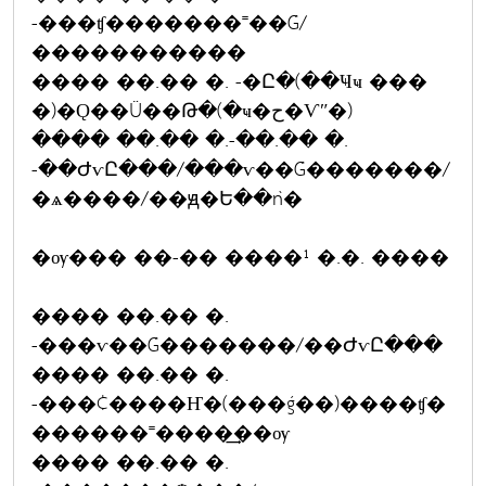
-���ʧ�������˭��Ǵ/
�����������
���� ��.�� �. -�Ը�(��Ҹҹ ���
�)�Ǫ��Ũ��Թ�(�ҹ�ح�Ѵʺ�)
���� ��.�� �.-��.�� �.
-��ԺѵԸ���/���ѵ��Ǵ�������/
�ѧ����/��ԭ�Ե��ǹ�
�ѹ��� ��-�� ����¹ �.�. ����
���� ��.�� �.
-���ѵ��Ǵ�������/��ԺѵԸ���
���� ��.�� �.
-���¢����Ҥ�(���ǵ��)����ʧ�
������˭����͢��ѹ
���� ��.�� �.