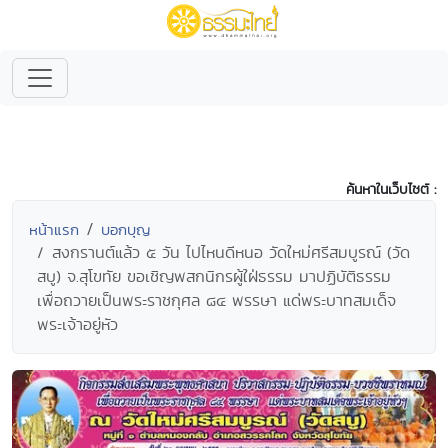
ค้นหาในเว็บไซต์ :
หน้าแรก
บอกบุญ
สงกรานต์แล้ว ๕ วัน ไปไหนดีหนอ วัดใหม่ศรีสมบูรณ์ (วัด
สบู) จ.สุโขทัย ขอเชิญพสกนิกรผู้ใฝ่ธรรม มาปฏิบัติธรรม
เพื่อถวายเป็นพระราชกุศล ๘๔ พรรษา แด่พระบาทสมเด็จ
พระเจ้าอยู่หัว