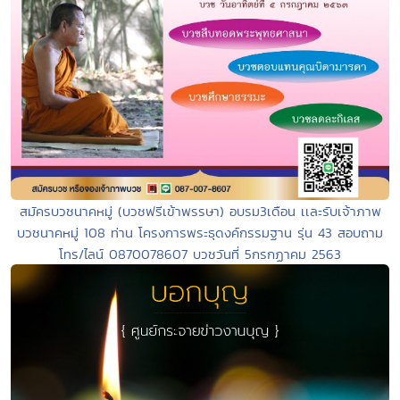
สมัครบวชนาคหมู่ (บวชฟรีเข้าพรรษา) อบรม3เดือน เเละรับเจ้าภาพ
บวชนาคหมู่ 108 ท่าน โครงการพระธุดงค์กรรมฐาน รุ่น 43 สอบถาม
โทร/ไลน์ 0870078607 บวชวันที่ 5กรกฏาคม 2563