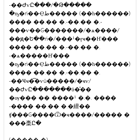
-��ԺѵԸ���/�Թ�����
�ҧ�ǹ��Ҿط����� (��һ������)
���� ��.�� �.-��.�� �.-
���ѵ��Ǵ�������/�ѧ����/
��ԭ�Ե��ǹ�/���¹�ӻҹ��Ҥ���
���� ��.�� �.-��.�� �.
-�ѧ�����Ҥ���
�ҧ�ǹ��Ҿط����� (��һ������)
���� ��.�� �.-��.�� �.
-��Ҹҹ�͡�ѵû�����/�ҹѵ/
��ԺѵԸ�������á�ͧ��
�ѹ��� �� ����¹ �.�. ����
-���� ��.�� �.�繵��
ʧ���Ǵ����Ѿ�ҹ����/����� �
���稾Ը�