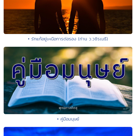
• รักแท้อยู่เหนือการต่อรอง (ท่าน ว.วชิรเมธี)
• คู่มือมนุษย์