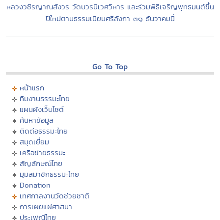
หลวงวชิรญาณสังวร วัดบวรนิเวศวิหาร และร่วมพิธีเจริญพุทธมนต์ขึ้น
ปีใหม่ตามธรรมเนียมศรีลังกา ๓๑ ธันวาคมนี้
Go To Top
หน้าแรก
ทีมงานธรรมะไทย
แผนผังเว็บไซต์
ค้นหาข้อมูล
ติดต่อธรรมะไทย
สมุดเยี่ยม
เครือข่ายธรรมะ
สัญลักษณ์ไทย
มุมสมาชิกธรรมะไทย
Donation
เทศกาลงานวัดช่วยชาติ
การเผยแผ่ศาสนา
ประเพณีไทย