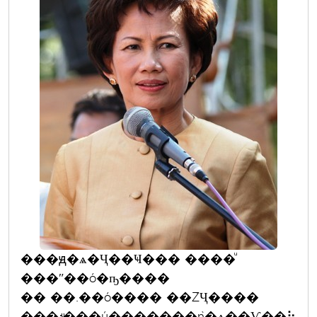
���ԭ�ѧ�Ҷ��Ҹ��� ����ͧ
���ʺ��ó�ҧ����
�� ��.��ó���� ��ŹҶ����
���¡ͧ���ú�������ǹ�ѧ��Ѵ��⢷