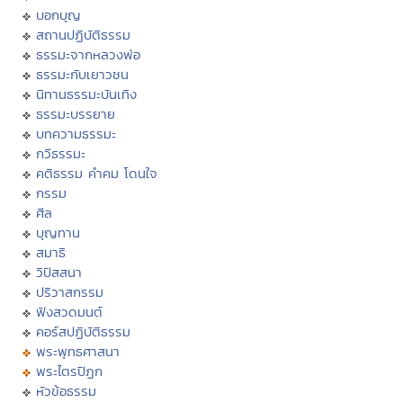
บอกบุญ
สถานปฏิบัติธรรม
ธรรมะจากหลวงพ่อ
ธรรมะกับเยาวชน
นิทานธรรมะบันเทิง
ธรรมะบรรยาย
บทความธรรมะ
กวีธรรมะ
คติธรรม คำคม โดนใจ
กรรม
ศีล
บุญทาน
สมาธิ
วิปัสสนา
ปริวาสกรรม
ฟังสวดมนต์
คอร์สปฏิบัติธรรม
พระพุทธศาสนา
พระไตรปิฏก
หัวข้อธรรม