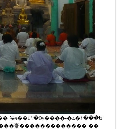
ҷ���稾������������� ��