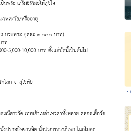
เป็นพระ เสริมธรรมะให้สุขใจ
/เพศ/วัย/หรืออายุ
บริขาร บวชพระ ชุดละ ๓,๐๐๐ บาท)
 บาท
00-5,000-10,000 บาท ตั้งแต่บัดนี้เป็นต้นไป
รคโลก จ. สุโขทัย
• 
งธรณีสารวัด เทพเจ้าเหล่าเทวดาทั้งหลาย ตลอดเสื้อวัด
นนั่งปรกอธิษฐานจิต นั่งปรกพุทธาภิเษก ในอุโบสถ