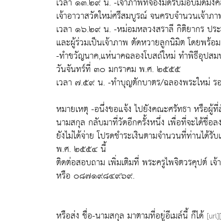
เวลา ๑๓.๒๙ น. -เจ้าภาพที่จองมีดรับมอบมีดมงค
เจ้าอาวาสวัดใหม่ศรีสมบูรณ์ จนครบจำนวนเจ้าภา
เวลา ๑๖.๒๙ น. -หม่อมหลวงสราลี กิติยากร ประ
และผู้ร่วมเป็นเจ้าภาพ ตัดหวายลูกนิมิต โดยพร้อมก
-ทำขวัญนาค,แห่นาคฉลองโบสถ์ใหม่ ทำพิธีอุปสม
วันจันทร์ที่ ๓๐ มกราคม พ.ศ. ๒๕๕๕
เวลา ๗.๕๙ น. -ทำบุญตักบาตร/ฉลองพระใหม่ รอบอ
หมายเหตุ -อนึ่งขอแจ้ง ไปยังคณะศรัทธา หรือผู้ที่ส
นามสกุล กลับมาที่วัดอีกครั้งหนึ่ง เพื่อที่จะได้ชื่
ยังไม่ได้จ่าย โปรดชำระเงินตามจำนวนที่ท่านได้รับเ
พ.ศ. ๒๕๕๔ นี้
ติดต่อสอบถาม เพิ่มเติมที่ พระครูไพจิตวรคุปต์ 
หรือ ๐๘๗๑๙๘๔๙๖๙.
หรือส่ง ชื่อ-นามสกุล มาตามที่อยู่อีเมล์นี้ ก็ได้
[url