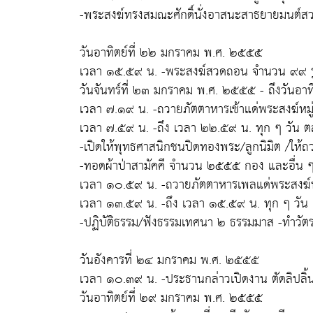
-พระสงฆ์ทรงสมณะศักดิ์นั่งอาสนะสาธยายมนต์สว
วันอาทิตย์ที่ ๒๒ มกราคม พ.ศ. ๒๕๕๕
เวลา ๑๕.๕๙ น. -พระสงฆ์สวดถอน จำนวน ๙๙ รูป 
วันจันทร์ที่ ๒๓ มกราคม พ.ศ. ๒๕๕๕ - ถึงวันอา
เวลา ๗.๑๙ น. -ถวายภัตตาหารเช้าแด่พระสงฆ์หมู
เวลา ๗.๕๙ น. -ถึง เวลา ๒๒.๕๙ น. ทุก ๆ วัน 
-เปิดให้พุทธศาสนิกชนปิดทองพระ/ลูกนิมิต /ให้
-ทอดผ้าป่าสามัคคี จำนวน ๒๕๕๕ กอง และอื่น
เวลา ๑๐.๕๙ น. -ถวายภัตตาหารเพลแด่พระสงฆ์ห
เวลา ๑๓.๕๙ น. -ถึง เวลา ๑๕.๕๙ น. ทุก ๆ วัน
-ปฏิบัติธรรม/ฟังธรรมเทศนา ๒ ธรรมมาส -ทำวัต
วันอังคารที่ ๒๔ มกราคม พ.ศ. ๒๕๕๕
เวลา ๑๐.๓๙ น. -ประธานกล่าวเปิดงาน ตัดลิปลิ้
วันอาทิตย์ที่ ๒๙ มกราคม พ.ศ. ๒๕๕๕