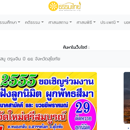
รรมศึกษา
คติธรรม
ศาสนสถาน
ศาสนพิธี
ประเพณี
บอ
ค้นหาในเว็บไซต์ :
สบู ตรุษจีน ปี ๕๕ จังหวัดสุโขทัย
•