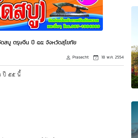
ัดสบู ตรุษจีน ปี ๕๕ จังหวัดสุโขทัย
Prasecht
18 พ.ค. 2554
 ปี ๕๕ นี้