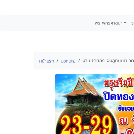
พระพุทธศาสนา
ธ
งานปิดทอง ฝังลูกนิมิต วัด
หน้าแรก
บอกบุญ