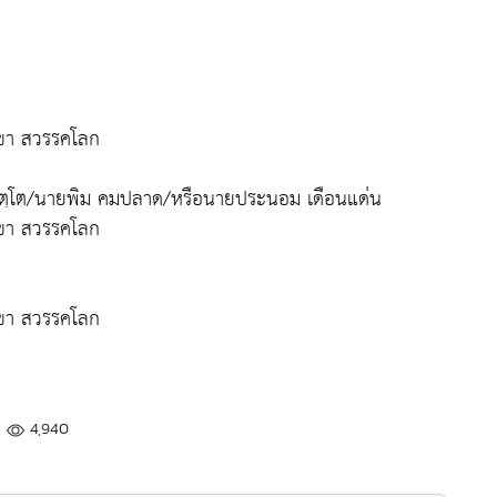
าขา สวรรคโลก
ตจิตฺโต/นายพิม คมปลาด/หรือนายประนอม เดือนแด่น
าขา สวรรคโลก
าขา สวรรคโลก
4,940