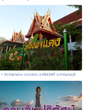
• วัดวังผาแดง ต.นาสวน อ.ศรีสวัสดิ์ จ.กาญจนบุรี