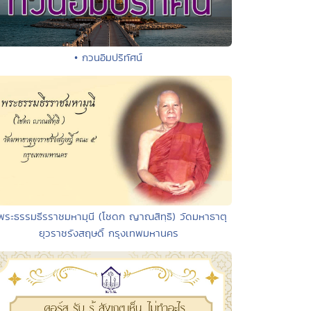
• กวนอิมปริทัศน์
พระธรรมธีรราชมหามุนี (โชดก ญาณสิทฺธิ) วัดมหาธาตุ
ยุวราชรังสฤษดิ์ กรุงเทพมหานคร