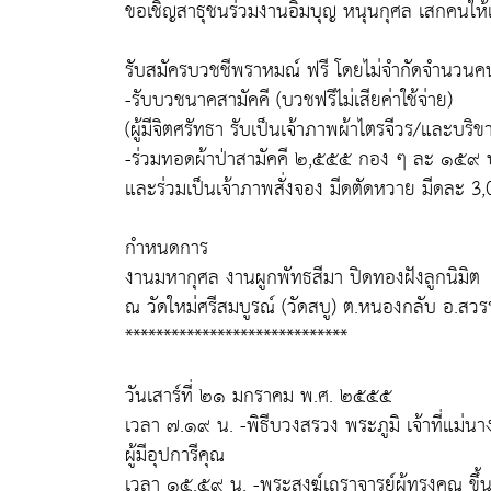
ขอเชิญสาธุชนร่วมงานอิ่มบุญ หนุนกุศล เสกคนให้
รับสมัครบวชชีพราหมณ์ ฟรี โดยไม่จำกัดจำนวนคน
-รับบวชนาคสามัคคี (บวชฟรีไม่เสียค่าใช้จ่าย)
(ผู้มีจิตศรัทธา รับเป็นเจ้าภาพผ้าไตรจีวร/และ
-ร่วมทอดผ้าป่าสามัคคี ๒,๕๕๕ กอง ๆ ละ ๑๕๙
และร่วมเป็นเจ้าภาพสั่งจอง มีดตัดหวาย มีดละ 3,0
กำหนดการ
งานมหากุศล งานผูกพัทธสีมา ปิดทองฝังลูกนิมิต
ณ วัดใหม่ศรีสมบูรณ์ (วัดสบู) ต.หนองกลับ อ.สวร
*****************************
วันเสาร์ที่ ๒๑ มกราคม พ.ศ. ๒๕๕๕
เวลา ๗.๑๙ น. -พิธีบวงสรวง พระภูมิ เจ้าที่แม่นา
ผู้มีอุปการีคุณ
เวลา ๑๕.๕๙ น. -พระสงฆ์เถราจารย์ผู้ทรงคุณ ขึ้