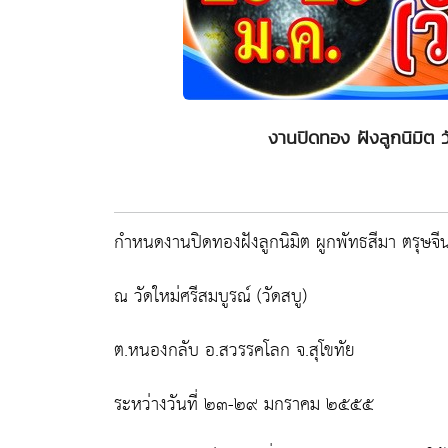
งานปิดทอง ฝังลูกนิมิต ว
กำหนดงานปิดทองฝังลูกนิมิต ผูกพัทธสีมา ตรุษจีน
ณ วัดใหม่ศรีสมบูรณ์ (วัดสบู)
ต.หนองกลับ อ.สวรรคโลก จ.สุโขทัย
ระหว่างวันที่ ๒๓-๒๙ มกราคม ๒๕๕๕