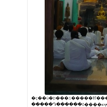
�ç��ú�þ���ػ�����Ҥ���� 㹧ҹ��ü١�Ѹ����-�ѧ�١���Ե
�����Դ������õ����к