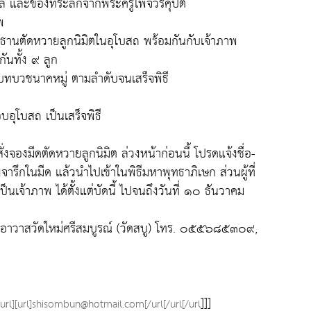
ล และของที่ระลึกจากพระครูไพจิวรคุปต์
พ
ธานตัดหวายลูกนิมิตในอุโบสถ พร้อมกันกับเจ้าภาพ
ันทั้ง ๙ ลูก
บทบวชนาคหมู่ ตามลำดับจนเสร็จพิธี
ุโบสถ เป็นเสร็จพิธี
ั่งจองมีดตัดหวายลูกนิมิต ล่วงหน้าก่อนนี้ โปรดแจ้งชื่อ-
อลงจารึกในมีด แล้วนำไปเข้าในพิธีมหาพุทธาภิเษก ส่วนผู้ที่
ป็นเจ้าภาพ ได้ตั้งแต่บัดนี้ ไปจนถึงวันที่ ๑๐ ธันวาคม
เจ้าอาวาสวัดใหม่ศรีสมบูรณ์ (วัดสบู) โทร. ๐๕๕๖๘๕๓๐๙,
]]]
][url][url]shisombun@hotmail.com[/url[/url[/url