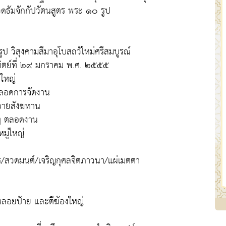
ดธัมจักกัปวัตนสูตร พระ ๑๐ รูป
วิสุงคามสีมาอุโบสถวัใหม่ศรีสมบูรณ์
ทิตย์ที่ ๒๙ มกราคม พ.ศ. ๒๕๕๕
่ใหญ่
ตลอดการจัดงาน
ถวายสังฆทาน
 ๆ ตลอดงาน
มู่ใหญ่
ร/สวดมนต์/เจริญกุศลจิตภาวนา/แผ่เมตตา
นลอยป้าย และตีฆ้องใหญ่