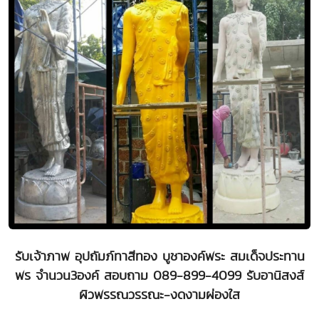
รับเจ้าภาพ อุปถัมภ์ทาสีทอง บูชาองค์พระ สมเด็จประทาน
พร จำนวน3องค์ สอบถาม 089-899-4099 รับอานิสงส์
ผิวพรรณวรรณะ-งดงามผ่องใส