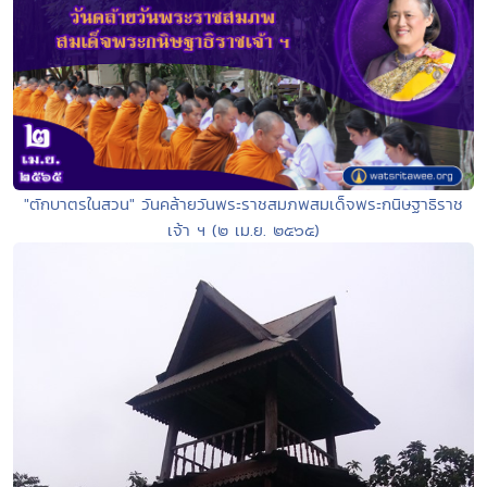
"ตักบาตรในสวน" วันคล้ายวันพระราชสมภพสมเด็จพระกนิษฐาธิราช
เจ้า ฯ (๒ เม.ย. ๒๕๖๕)