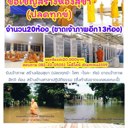
รับเจ้าภาพ สร้างห้องสุขา (ปลดทุกข์- โศก -โรค- ภัย) ขาดเจ้าภาพ
อีก11 ห้อง สร้างข้างศาลาปฏิบัติธรรม (ซึ่งกำลังขาดเเคลนขณะนี้)