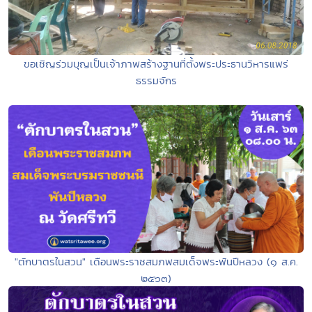
ขอเชิญร่วมบุญเป็นเจ้าภาพสร้างฐานที่ตั้งพระประธานวิหารแพร่
ธรรมจักร
"ตักบาตรในสวน" เดือนพระราชสมภพสมเด็จพระพันปีหลวง (๑ ส.ค.
๒๕๖๓)