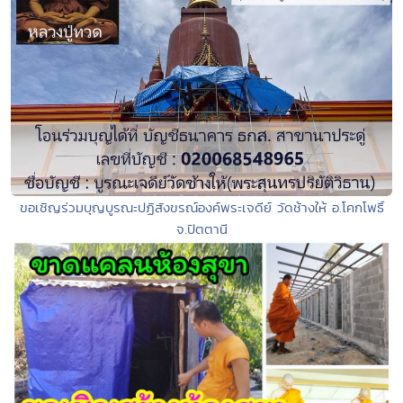
ขอเชิญร่วมบุญบูรณะปฏิสังขรณ์องค์พระเจดีย์ วัดช้างให้ อ.โคกโพธิ์
จ.ปัตตานี