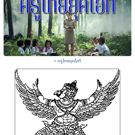
• ครูไทยยุคไอที