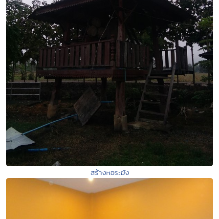
สร้างหอระฆัง