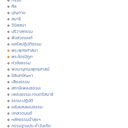
ศีล
บุญทาน
สมาธิ
วิปัสสนา
ปริวาสกรรม
ฟังสวดมนต์
คอร์สปฏิบัติธรรม
พระพุทธศาสนา
พระไตรปิฏก
หัวข้อธรรม
พจนานุกรมพุทธศาสน์
มิลินทปัญหา
เสียงธรรม
สถานีเพลงธรรมะ
เพลงธรรมะ/ดนตรีสมาธิ
ธรรมะปฏิบัติ
คลังแสงแห่งธรรม
บทสวดมนต์
หลักธรรมนำสุขฯ
กรรมฐานประจำวันเกิด