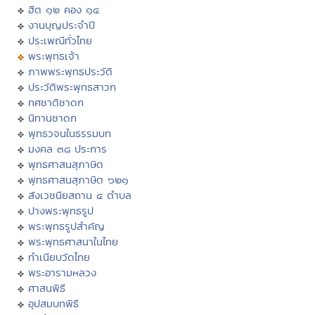
ฮีต ๑๒ คอง ๑๔
งานบุญประจำปี
ประเพณีทั่วไทย
พระพุทธเจ้า
ภาพพระพุทธประวัติ
ประวัติพระพุทธสาวก
ทศชาติชาดก
นิทานชาดก
พุทธวจนในธรรมบท
มงคล ๓๘ ประการ
พุทธศาสนสุภาษิต
พุทธศาสนสุภาษิต ๖๒๑
สังเวชนียสถาน ๔ ตำบล
ปางพระพุทธรูป
พระพุทธรูปสำคัญ
พระพุทธศาสนาในไทย
ทำเนียบวัดไทย
พระอารามหลวง
ศาสนพิธี
อุปสมบทพิธี