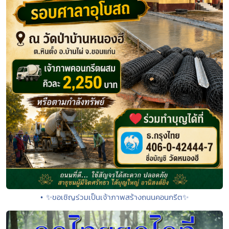
• ✨ขอเชิญร่วมเป็นเจ้าภาพสร้างถนนคอนกรีต✨