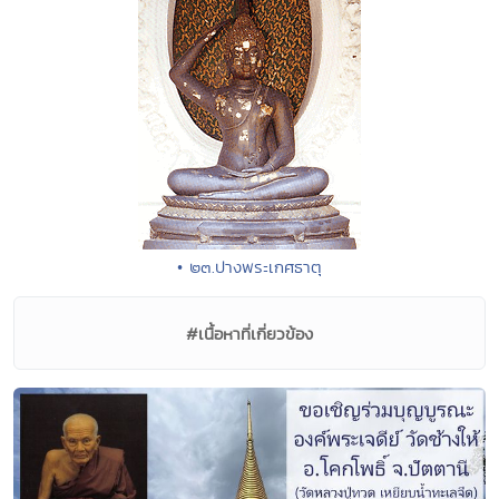
• ๒๓.ปางพระเกศธาตุ
#เนื้อหาที่เกี่ยวข้อง