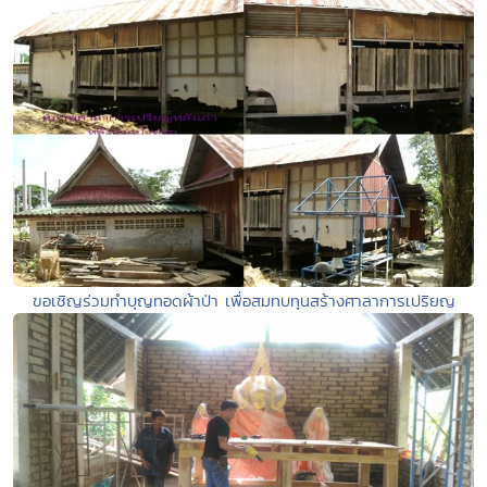
ขอเชิญร่วมทำบุญทอดผ้าป่า เพื่อสมทบทุนสร้างศาลาการเปริยญ