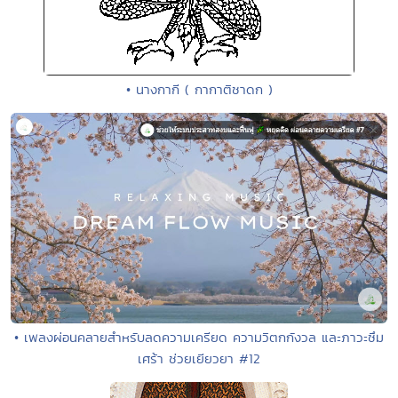
• นางกากี ( กากาติชาดก )
• เพลงผ่อนคลายสำหรับลดความเครียด ความวิตกกังวล และภาวะซึม
เศร้า ช่วยเยียวยา #12