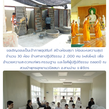
ขอเชิญจองเป็นเจ้าภาพอุปถัมภ์ สร้างห้องสุขา (ห้องเเห่งความสุข)
จำนวน 30 ห้อง ข้างศาลาปฏิบัติธรรม 2 ,000 คน (หลังใหม่) เพื่อ
อำนวยความสะดวกเเก่พระกรรมฐาน เเละโยคีผู้ปฏิบัติธรรม ตลอดปี ณ
สวนป่าพุทธอุทยานวปัสสนา อ.สามง่าม จ.พิจิตร