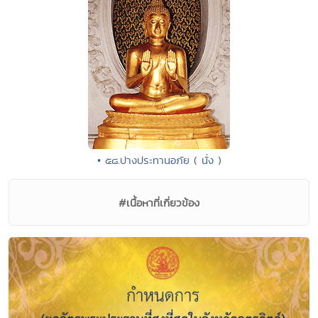
• ๕๘.ปางประทานอภัย ( นั่ง )
#เนื้อหาที่เกี่ยวข้อง