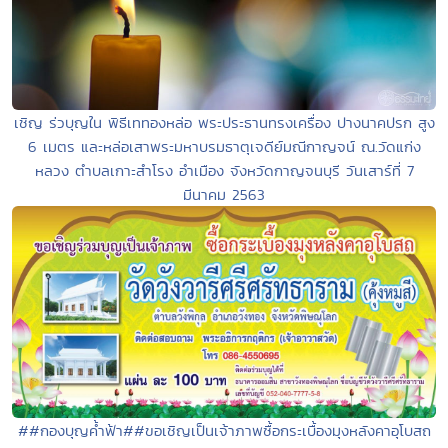
เชิญ ร่วบุญใน พิธีเททองหล่อ พระประธานทรงเครื่อง ปางนาคปรก สูง
6 เมตร และหล่อเสาพระมหาบรมธาตุเจดีย์มณีกาญจน์ ณ.วัดแก่ง
หลวง ตำบลเกาะสำโรง อำเมือง จังหวัดกาญจนบุรี วันเสาร์ที่ 7
มีนาคม 2563
##กองบุญค้ำฟ้า##ขอเชิญเป็นเจ้าภาพซื้อกระเบื้องมุงหลังคาอุโบสถ