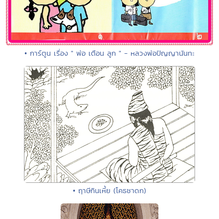
• การ์ตูน เรื่อง " พ่อ เตือน ลูก " - หลวงพ่อปัญญานันทะ
• ฤาษีกินเหี้ย (โคธชาดก)