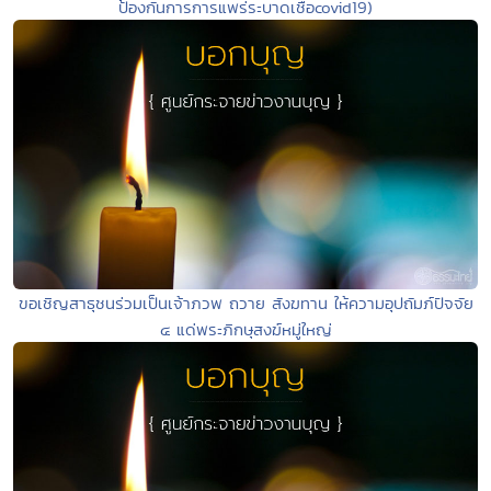
ป้องกันการการแพร่ระบาดเชื้อcovid19)
ขอเชิญสาธุชนร่วมเป็นเจ้าภวพ ถวาย สังฆทาน ให้ความอุปถัมภ์ปัจจัย
๔ แด่พระภิกษุสงฆ์หมู่ใหญ่