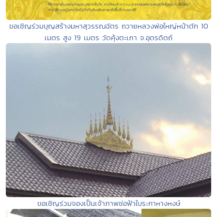
ขอเชิญร่วมบุญสร้างมหาสุวรรณฉัตร ถวายหลวงพ่อใหญ่หน้าตัก 10
เมตร สูง 19 เมตร วัดคุ้งตะเภา จ.อุตรดิตถ์
ขอเชิญร่วมจองเป็นเจ้าภาพช่อฟ้าใบระกาหางหงษ์