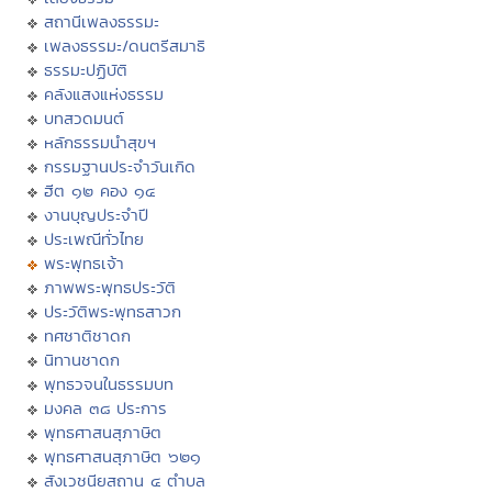
สถานีเพลงธรรมะ
เพลงธรรมะ/ดนตรีสมาธิ
ธรรมะปฏิบัติ
คลังแสงแห่งธรรม
บทสวดมนต์
หลักธรรมนำสุขฯ
กรรมฐานประจำวันเกิด
ฮีต ๑๒ คอง ๑๔
งานบุญประจำปี
ประเพณีทั่วไทย
พระพุทธเจ้า
ภาพพระพุทธประวัติ
ประวัติพระพุทธสาวก
ทศชาติชาดก
นิทานชาดก
พุทธวจนในธรรมบท
มงคล ๓๘ ประการ
พุทธศาสนสุภาษิต
พุทธศาสนสุภาษิต ๖๒๑
สังเวชนียสถาน ๔ ตำบล