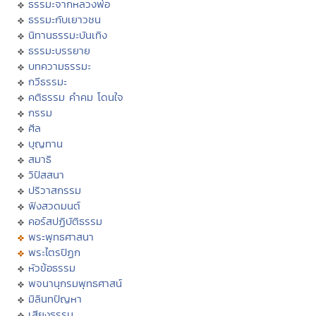
ธรรมะจากหลวงพ่อ
ธรรมะกับเยาวชน
นิทานธรรมะบันเทิง
ธรรมะบรรยาย
บทความธรรมะ
กวีธรรมะ
คติธรรม คำคม โดนใจ
กรรม
ศีล
บุญทาน
สมาธิ
วิปัสสนา
ปริวาสกรรม
ฟังสวดมนต์
คอร์สปฏิบัติธรรม
พระพุทธศาสนา
พระไตรปิฏก
หัวข้อธรรม
พจนานุกรมพุทธศาสน์
มิลินทปัญหา
เสียงธรรม