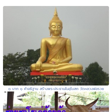
๑ บาท ๑ คำอธิฐาน สร้างพระประธานในอุโบสถ วัดหลวงพ่อรวย