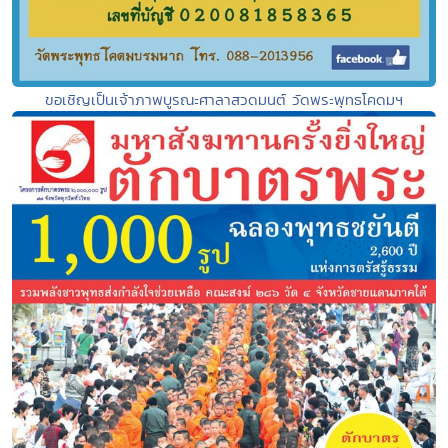
ขอเชิญเป็นเจ้าภาพบูรณะศาลาสวดมนต์ วัดพระพุทธโคดมฯ