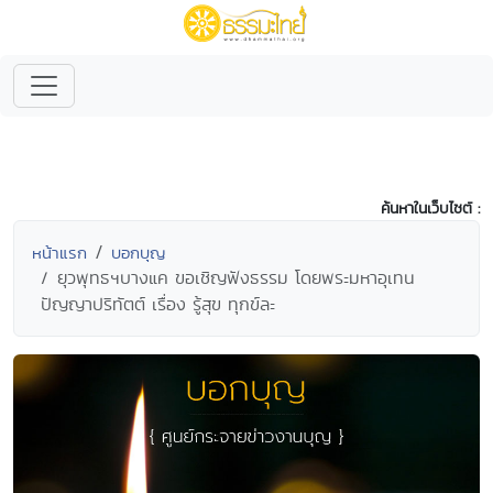
ค้นหาในเว็บไซต์ :
หน้าแรก
บอกบุญ
ยุวพุทธฯบางแค ขอเชิญฟังธรรม โดยพระมหาอุเทน
ปัญญาปริทัตต์ เรื่อง รู้สุข ทุกข์ละ