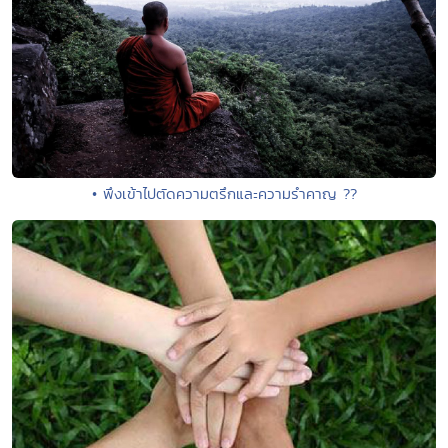
• พึงเข้าไปตัดความตรึกและความรำคาญ ??