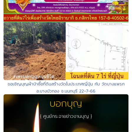
ขอเชิญบุญผ้าป่าซื้อที่ดินสร้างวัดในประเทศญี่ปุ่น กับ วัดบางแพรก
อ.บางบัวทอง จ.นนทบุรี 22-7-66