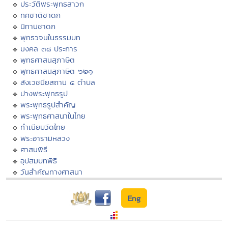
ประวัติพระพุทธสาวก
ทศชาติชาดก
นิทานชาดก
พุทธวจนในธรรมบท
มงคล ๓๘ ประการ
พุทธศาสนสุภาษิต
พุทธศาสนสุภาษิต ๖๒๑
สังเวชนียสถาน ๔ ตำบล
ปางพระพุทธรูป
พระพุทธรูปสำคัญ
พระพุทธศาสนาในไทย
ทำเนียบวัดไทย
พระอารามหลวง
ศาสนพิธี
อุปสมบทพิธี
วันสำคัญทางศาสนา
Eng