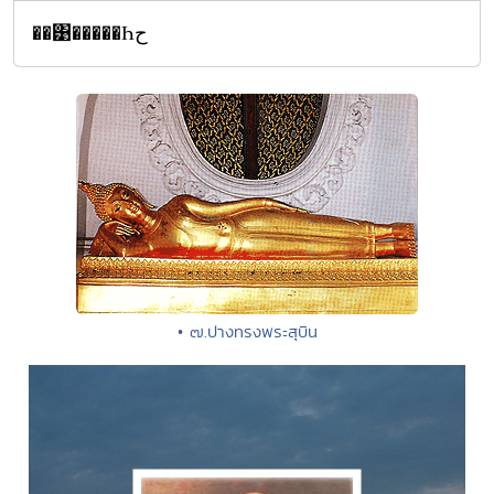
��͹�����Һح
• ๗.ปางทรงพระสุบิน