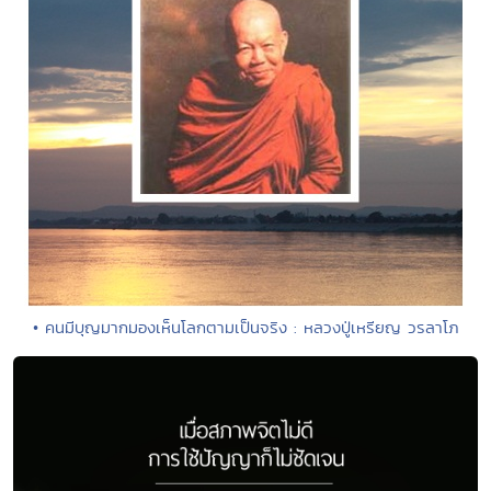
• คนมีบุญมากมองเห็นโลกตามเป็นจริง : หลวงปู่เหรียญ วรลาโภ