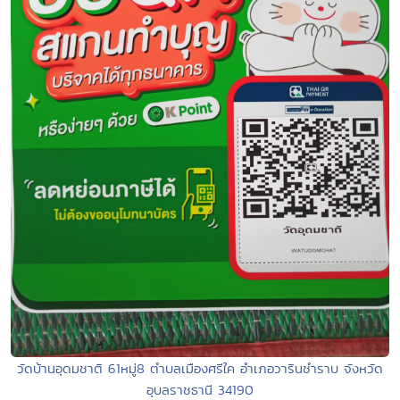
วัดบ้านอุดมชาติ 61หมู่8 ตำบลเมืองศรีใค อำเภอวารินชำราบ จังหวัด
อุบลราชธานี 34190