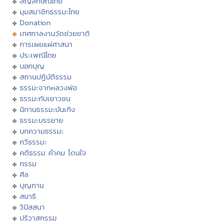
สัญลักษณ์ไทย
มุมสมาชิกธรรมะไทย
Donation
เทศกาลงานวัดช่วยชาติ
การเผยแผ่ศาสนา
ประเพณีไทย
บอกบุญ
สถานปฏิบัติธรรม
ธรรมะจากหลวงพ่อ
ธรรมะกับเยาวชน
นิทานธรรมะบันเทิง
ธรรมะบรรยาย
บทความธรรมะ
กวีธรรมะ
คติธรรม คำคม โดนใจ
กรรม
ศีล
บุญทาน
สมาธิ
วิปัสสนา
ปริวาสกรรม