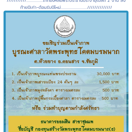
///////////...................เททองหล่อพระประธานประจำอุโบสถ 2 งาน ส่ง
ท้ายปีเก่า-ต้อนรับปีใหม่..............................//////////////