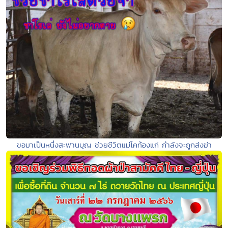
ขอมาเป็นหนึ่งสะพานบุญ ช่วยชีวิตแม่โคท้องแก่ กำลังจะถูกส่งฆ่า