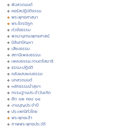
ฟังสวดมนต์
คอร์สปฏิบัติธรรม
พระพุทธศาสนา
พระไตรปิฏก
หัวข้อธรรม
พจนานุกรมพุทธศาสน์
มิลินทปัญหา
เสียงธรรม
สถานีเพลงธรรมะ
เพลงธรรมะ/ดนตรีสมาธิ
ธรรมะปฏิบัติ
คลังแสงแห่งธรรม
บทสวดมนต์
หลักธรรมนำสุขฯ
กรรมฐานประจำวันเกิด
ฮีต ๑๒ คอง ๑๔
งานบุญประจำปี
ประเพณีทั่วไทย
พระพุทธเจ้า
ภาพพระพุทธประวัติ