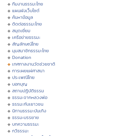
ทีมงานธรรมะไทย
แผนผังเว็บไซต์
ค้นหาข้อมูล
ติดต่อธรรมะไทย
สมุดเยี่ยม
เครือข่ายธรรมะ
สัญลักษณ์ไทย
มุมสมาชิกธรรมะไทย
Donation
เทศกาลงานวัดช่วยชาติ
การเผยแผ่ศาสนา
ประเพณีไทย
บอกบุญ
สถานปฏิบัติธรรม
ธรรมะจากหลวงพ่อ
ธรรมะกับเยาวชน
นิทานธรรมะบันเทิง
ธรรมะบรรยาย
บทความธรรมะ
กวีธรรมะ