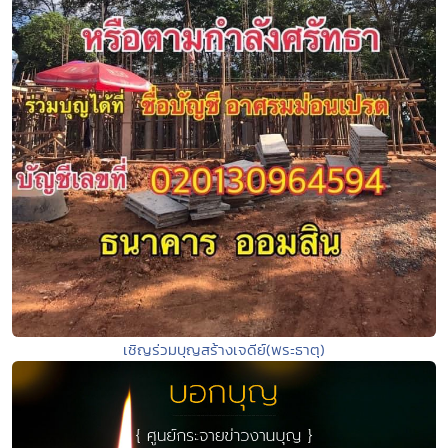
เชิญร่วมบุญสร้างเจดีย์(พระธาตุ)