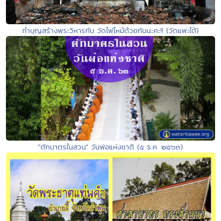
ทำบุญสร้างพระวิหารกับ วัดไฟไหม้ด้วยกันนะคะ!! (วัดแพะใต้)
"ตักบาตรในสวน" วันพ่อแห่งชาติ (๕ ธ.ค. ๒๕๖๓)