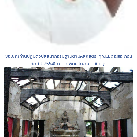
ขอเชิญท่านปฏิบัติวิปัสสนากรรมฐานตามหลักสูตร คุณแม่ดร.สิริ กริน
ชัย (ปี 2554) ณ วัดพุทธปัญญา นนทบุรี