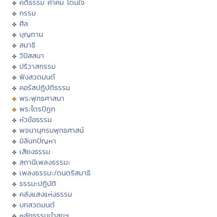
คติธรรม คำคม โดนใจ
กรรม
ศีล
บุญทาน
สมาธิ
วิปัสสนา
ปริวาสกรรม
ฟังสวดมนต์
คอร์สปฏิบัติธรรม
พระพุทธศาสนา
พระไตรปิฏก
หัวข้อธรรม
พจนานุกรมพุทธศาสน์
มิลินทปัญหา
เสียงธรรม
สถานีเพลงธรรมะ
เพลงธรรมะ/ดนตรีสมาธิ
ธรรมะปฏิบัติ
คลังแสงแห่งธรรม
บทสวดมนต์
หลักธรรมนำสุขฯ