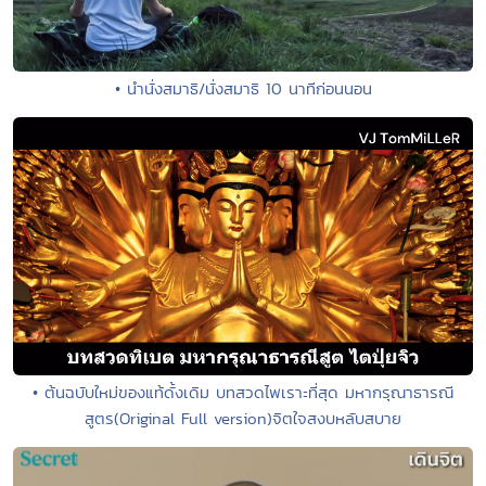
• นํานั่งสมาธิ/นั่งสมาธิ 10 นาทีก่อนนอน
• ต้นฉบับใหม่ของแท้ดั้งเดิม บทสวดไพเราะที่สุด มหากรุณาธารณี
สูตร(Original Full version)จิตใจสงบหลับสบาย