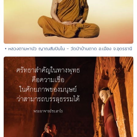
• หลวงตามหาบัว ญาณสัมปันโน - วัดป่าบ้านตาด อ.เมือง จ.อุดรธานี