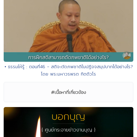
• ธรรมให้รู้ : ตอนที่46 - สติจะตัดภพชาติในปฏิจจสมุปบาทได้อย่างไร?
โดย พระมหาวรพรต กิตติวโร
#เนื้อหาที่เกี่ยวข้อง