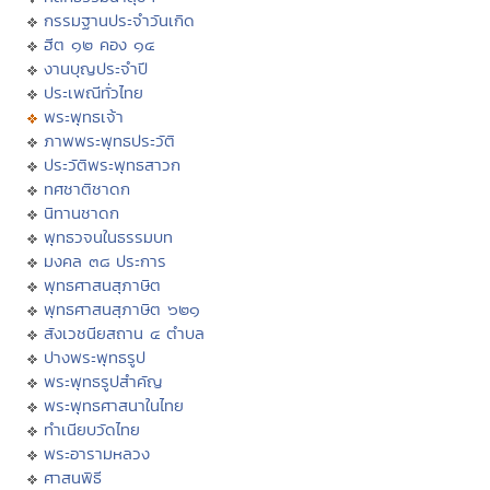
กรรมฐานประจำวันเกิด
ฮีต ๑๒ คอง ๑๔
งานบุญประจำปี
ประเพณีทั่วไทย
พระพุทธเจ้า
ภาพพระพุทธประวัติ
ประวัติพระพุทธสาวก
ทศชาติชาดก
นิทานชาดก
พุทธวจนในธรรมบท
มงคล ๓๘ ประการ
พุทธศาสนสุภาษิต
พุทธศาสนสุภาษิต ๖๒๑
สังเวชนียสถาน ๔ ตำบล
ปางพระพุทธรูป
พระพุทธรูปสำคัญ
พระพุทธศาสนาในไทย
ทำเนียบวัดไทย
พระอารามหลวง
ศาสนพิธี