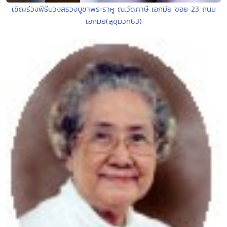
เชิญร่วงพิธีบวงสรวงบูชาพระราหู ณ.วัดภาษี เอกมัย ซอย 23 ถนน
เอกมัย(สุขุมวิท63)