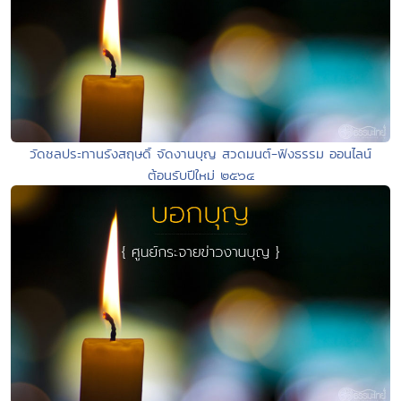
วัดชลประทานรังสฤษดิ์ จัดงานบุญ สวดมนต์-ฟังธรรม ออนไลน์
ต้อนรับปีใหม่ ๒๕๖๔