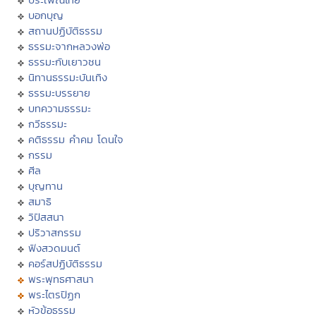
บอกบุญ
สถานปฏิบัติธรรม
ธรรมะจากหลวงพ่อ
ธรรมะกับเยาวชน
นิทานธรรมะบันเทิง
ธรรมะบรรยาย
บทความธรรมะ
กวีธรรมะ
คติธรรม คำคม โดนใจ
กรรม
ศีล
บุญทาน
สมาธิ
วิปัสสนา
ปริวาสกรรม
ฟังสวดมนต์
คอร์สปฏิบัติธรรม
พระพุทธศาสนา
พระไตรปิฏก
หัวข้อธรรม