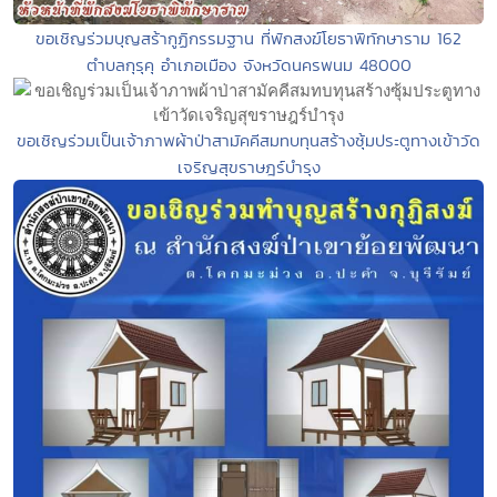
ขอเชิญร่วมบุญสร้ากูฏิกรรมฐาน ที่พักสงฆ์โยธาพิทักษาราม 162
ตำบลกุรุคุ อำเภอเมือง จังหวัดนครพนม 48000
ขอเชิญร่วมเป็นเจ้าภาพผ้าป่าสามัคคีสมทบทุนสร้างซุ้มประตูทางเข้าวัด
เจริญสุขราษฎร์บำรุง