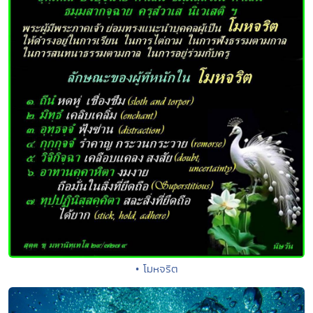
• โมหจริต