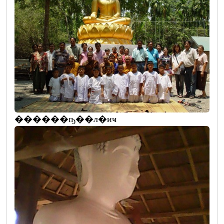
������ҧ��л�иҹ