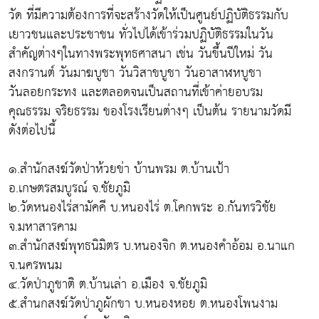
วัด ที่มีความต้องการที่จะสร้างวัดให้เป็นศูนย์ปฏิบัติธรรมกับ
เยาวชนและประชาชน ทั่วไปได้เข้าร่วมปฏิบัติธรรมในวัน
สำคัญต่างๆในทางพระพุทธศาสนา เช่น วันขึ้นปีใหม่ วัน
สงกรานต์ วันมาฆบูชา วันวิสาขบูชา วันอาสาฬหบูชา
วันลอยกระทง และตลอดจนเป็นสถานที่เข้าค่ายอบรม
คุณธรรม จริยธรรม ของโรงเรียนต่างๆ เป็นต้น รายนามวัดมี
ดังต่อไปนี้
๑.สำนักสงฆ์วัดป่าห้วยข่า บ้านพรม ต.บ้านเป้า
อ.เกษตรสมบูรณ์ จ.ชัยภูมิ
๒.วัดหนองไร่สามัคคี บ.หนองไร่ ต.โคกพระ อ.กันทรวิชัย
จ.มหาสารคาม
๓.สำนักสงฆ์พุทธนิมิตร บ.หนองจิก ต.หนองคำอ้อม อ.นาแก
จ.นครพนม
๔.วัดป่าภูชาติ ต.บ้านเล่า อ.เมือง จ.ชัยภูมิ
๕.สำนกสงฆ์วัดป่าภูผักขา บ.หนองหอย ต.หนองโพนงาม