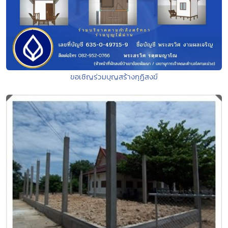
ขอเชิญร่วมบุญสร้างกุฏิสงฆ์