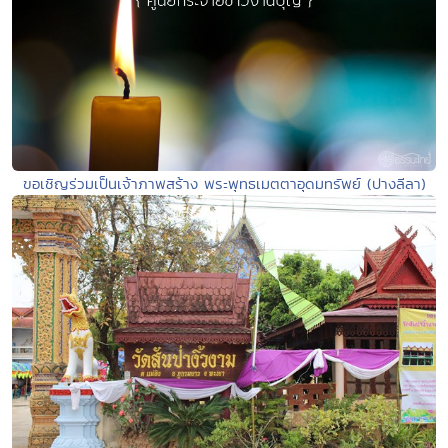
ขอเชิญร่วมเป็นเจ้าภาพสร้าง พระพุทธเมตตาอุดมทรัพย์ (ปางลีลา)