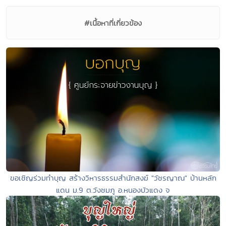
#เนื้อหาที่เกี่ยวข้อง
ขอเชิญร่วมทำบุญ สร้างวิหารธรรมสำนักสงฆ์ "วัชรญาณ" บ้านหลัก
แดน ม.9 ต.วังชมภู อ.หนองบัวแดง จ