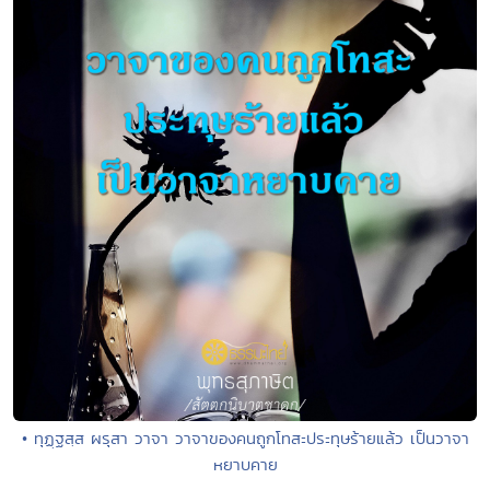
• ทุฏฺฐสฺส ผรุสา วาจา วาจาของคนถูกโทสะประทุษร้ายแล้ว เป็นวาจา
หยาบคาย