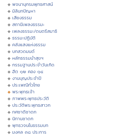
พจนานุกรมพุทธศาสน์
มิลินทปัญหา
เสียงธรรม
สถานีเพลงธรรมะ
เพลงธรรมะ/ดนตรีสมาธิ
ธรรมะปฏิบัติ
คลังแสงแห่งธรรม
บทสวดมนต์
หลักธรรมนำสุขฯ
กรรมฐานประจำวันเกิด
ฮีต ๑๒ คอง ๑๔
งานบุญประจำปี
ประเพณีทั่วไทย
พระพุทธเจ้า
ภาพพระพุทธประวัติ
ประวัติพระพุทธสาวก
ทศชาติชาดก
นิทานชาดก
พุทธวจนในธรรมบท
มงคล ๓๘ ประการ