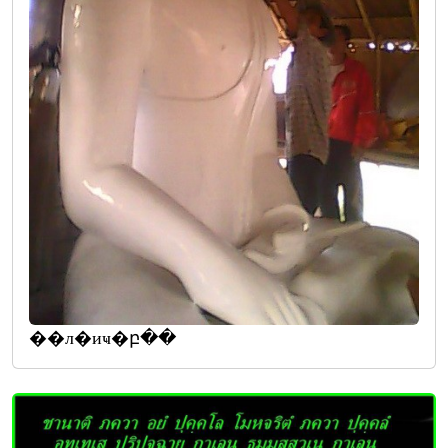
��л�иҹ�բ��