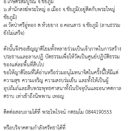
อ.เกษตรสมบูรณ์ จ.ชัยภูมิ
๖.สำนักสงฆ์พระใหญ่ อ.เมือง จ.ชัยภูมิ(อยู่ติดกับพระใหญ่
ชัยภูมิ)
๗.วัดป่าศรีอู่ทอง ต.ห้วยยาง อ.คอนสาร จ.ชัยภูมิ (ลานธรรม
ยังไม่เสร็จ)
ดังนั้นจึงขอเชิญญาติโยมทั้งหลายร่วมเป็นเจ้าภาพในการสร้าง
ประธานและลานปฏิ บัตธรรมเพื่อให้วัดเป็นศูนย์ปฏิบัติธรรม
ของแต่ละพื้นที่สืบไป
ขอให้ญาติโยมที่ได้อ่านหรือร่วมอนุโมทนาจิตในครั้งนี้ให้มีแต่
ความสุข ความเจริญ ความสงบร่มเย็น และทั้งให้เป็นผู้
อุปถัมภ์และสืบพระพุทธศาสนาทั้งในปัจจุบันและอนาคตกาล
ตราบ เท่าเข้าถึงนิพพาน เทอญ.
ติดต่อสอบถามได้ที่ พระไพโรจน์ กตธมฺโม 0844190553
หรือบริจาคตามกำลังศรัทธาได้ที่