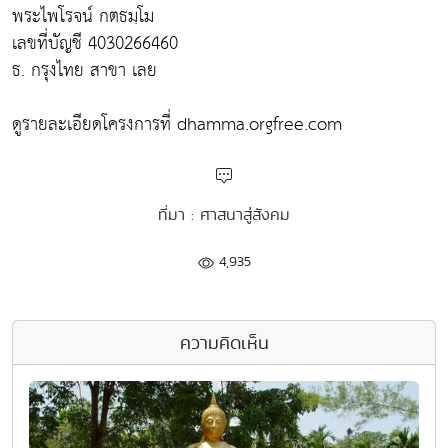
พระไพโรจน์ กตธมฺโม
เลขที่บัญชี 4030266460
ธ. กรุงไทย สาขา เลย
ดูรายละเอียดโครงการที่ dhamma.orgfree.com
ที่มา : ศาสนาสู่สังคม
4,935
ความคิดเห็น