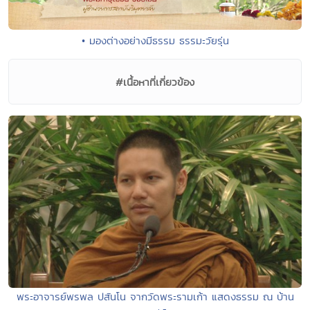
• มองต่างอย่างมีธรรม ธรรมะวัยรุ่น
#เนื้อหาที่เกี่ยวข้อง
พระอาจารย์พรพล ปสันโน จากวัดพระรามเก้า แสดงธรรม ณ บ้าน