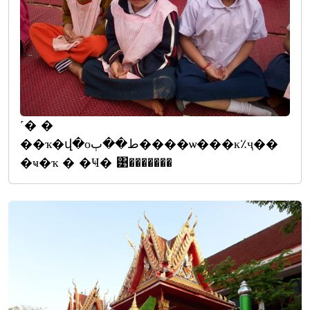
˹� �
��ҡ�վ�оط��ٻ����ѡ���к٪ҷ��
�ҹ�ҡ � �Ҹ� ͹�������