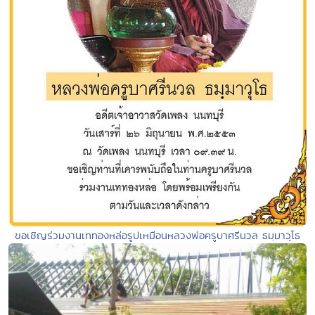
ขอเชิญร่วมงานเททองหล่อรูปเหมือนหลวงพ่อครูบาศรีนวล ธมฺมาวุโธ