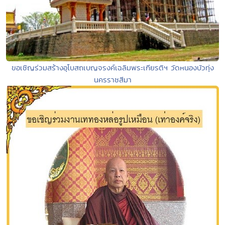
ขอเชิญร่วมสร้างอุโบสถเบญจรงค์เฉลิมพระเกียรติฯ วัดหนองบัวทุ่ง
นครราชสีมา