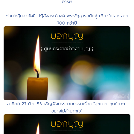
อารีย์
ด่วน!กฐินสามัคคี ปฏิสังขรณ์องค์ พระอัฏฐารสยืนคู่ เดียวในโลก อายุ
700 กว่าปี
อาทิตย์ 27 มิ.ย. 53 เชิญฟังบรรยายธรรมเรื่อง "สุขง่าย-ทุกข์ยาก-
อย่างไม่ลำบากใจ"