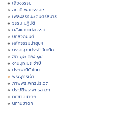
เสียงธรรม
สถานีเพลงธรรมะ
เพลงธรรมะ/ดนตรีสมาธิ
ธรรมะปฏิบัติ
คลังแสงแห่งธรรม
บทสวดมนต์
หลักธรรมนำสุขฯ
กรรมฐานประจำวันเกิด
ฮีต ๑๒ คอง ๑๔
งานบุญประจำปี
ประเพณีทั่วไทย
พระพุทธเจ้า
ภาพพระพุทธประวัติ
ประวัติพระพุทธสาวก
ทศชาติชาดก
นิทานชาดก
พุทธวจนในธรรมบท
มงคล ๓๘ ประการ
พุทธศาสนสุภาษิต
พุทธศาสนสุภาษิต ๖๒๑