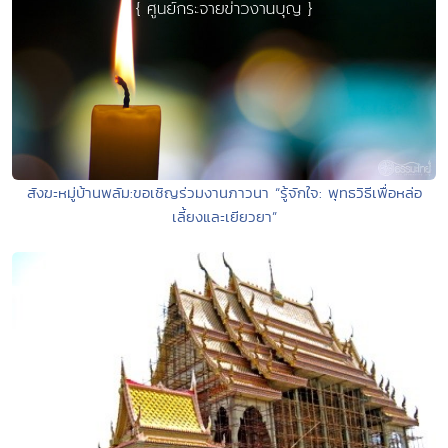
สังฆะหมู่บ้านพลัม:ขอเชิญร่วมงานภาวนา “รู้จักใจ: พุทธวิธีเพื่อหล่อ
เลี้ยงและเยียวยา”