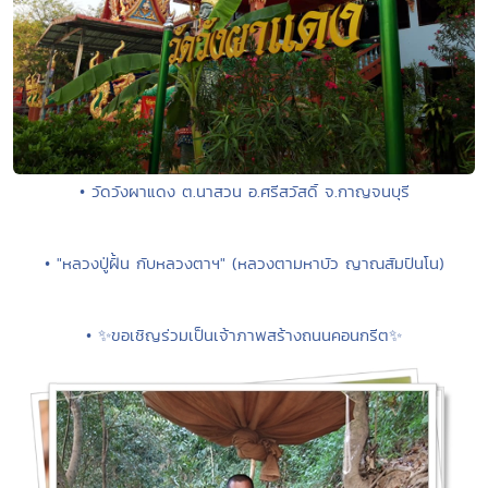
• วัดวังผาแดง ต.นาสวน อ.ศรีสวัสดิ์ จ.กาญจนบุรี
• "หลวงปู่ฝั้น กับหลวงตาฯ" (หลวงตามหาบัว ญาณสัมปันโน)
• ✨ขอเชิญร่วมเป็นเจ้าภาพสร้างถนนคอนกรีต✨