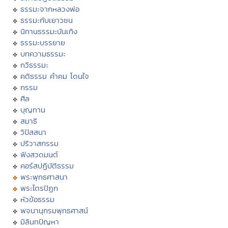
ธรรมะจากหลวงพ่อ
ธรรมะกับเยาวชน
นิทานธรรมะบันเทิง
ธรรมะบรรยาย
บทความธรรมะ
กวีธรรมะ
คติธรรม คำคม โดนใจ
กรรม
ศีล
บุญทาน
สมาธิ
วิปัสสนา
ปริวาสกรรม
ฟังสวดมนต์
คอร์สปฏิบัติธรรม
พระพุทธศาสนา
พระไตรปิฏก
หัวข้อธรรม
พจนานุกรมพุทธศาสน์
มิลินทปัญหา