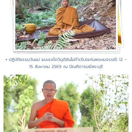
• ปฏิบัติธรรมวันแม่ แบบเจโตวิมุติอันไม่กำเริบ(แก่นพรหมจรรย์) 12 -
15 สิงหาคม 2569 ณ ปัณฑิตารมย์สระบุรี