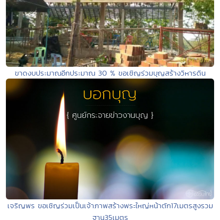
ขาดงบประมาณอีกประมาณ 30 % ขอเชิญร่วมบุญสร้างวิหารดิน
เจริญพร ขอเชิญร่วมเป็นเจ้าภาพสร้างพระใหญ่หน้าตัก17เมตรสูงรวม
ฐาน35เมตร