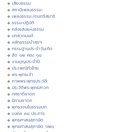
เสียงธรรม
สถานีเพลงธรรมะ
เพลงธรรมะ/ดนตรีสมาธิ
ธรรมะปฏิบัติ
คลังแสงแห่งธรรม
บทสวดมนต์
หลักธรรมนำสุขฯ
กรรมฐานประจำวันเกิด
ฮีต ๑๒ คอง ๑๔
งานบุญประจำปี
ประเพณีทั่วไทย
พระพุทธเจ้า
ภาพพระพุทธประวัติ
ประวัติพระพุทธสาวก
ทศชาติชาดก
นิทานชาดก
พุทธวจนในธรรมบท
มงคล ๓๘ ประการ
พุทธศาสนสุภาษิต
พุทธศาสนสุภาษิต ๖๒๑