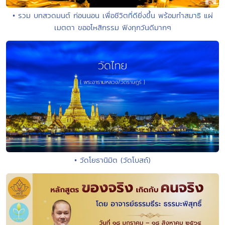
• รวม บทสวดมนต์ ก่อนนอน เพื่อชีวิตที่ดียิ่งขึ้น พร้อมทำสมาธิ แผ่
เมตตา ขออโหสิกรรม ฟังทุกวันดีมากๆ
• วัดโยธานิมิต (วัดโบสถ์)