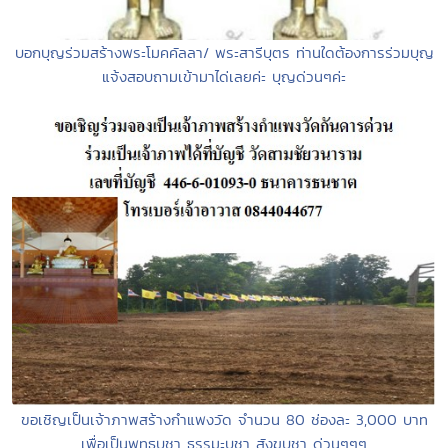
บอกบุญร่วมสร้างพระโมคคัลลา/ พระสารีบุตร ท่านใดต้องการร่วมบุญ
แจ้งสอบถามเข้ามาได่เลยค่ะ บุญด่วนๆค่ะ
ขอเชิญเป็นเจ้าภาพสร้างกำแพงวัด จำนวน 80 ช่องละ 3,000 บาท
เพื่อเป็นพุทธบูชา ธรรมะบูชา สังฆบูชา ด่วนๆๆๆ