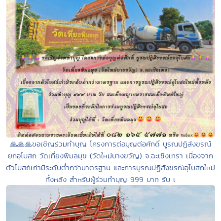
🙏🙏🙏ขอเชิญร่วมทำบุญ โครงการต่อบุญต่อศักดิ์ บูรณปฏิสังขรณ์
ยกอุโบสถ วัดเที่ยงพิมลมุข (วัดใหม่บางขวัญ) จ.ฉะเชิงเทรา เนื่องจาก
ตัวโบสถ์เก่ามีระดับต่ำกว่ามาตรฐาน และการบูรณปฏิสังขรณ์อุโบสถใหม่
ทั้งหลัง สำหรับผู้ร่วมทำบุญ 999 บาท รับ เ