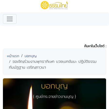
ค้นหาในเว็บไซต์ :
หน้าแรก
บอกบุญ
ขอเชิญร่วมงานพุทธาภิเษก บวชเนกขัมมะ ปฏิบัติธรรม
กัมมัฏฐาน เจริญภาวนา