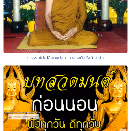
• ธรรมไม่เปลี่ยนแปลง : หลวงปู่สุวัจน์ สุวโจ