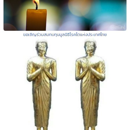
ขอเชิญร่วมสมทบทุนมูลนิธิโรคไตแห่งประเทศไทย