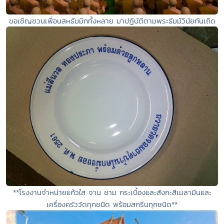
ขอเชิญชวนเพื่อนสหธัมมิกทั้งหลาย มาปฏิบัติตามพระธัมม์วินัยกันเถิด
**โรงงานจำหน่ายแก้วใส จาน ชาม กระเบื้องและสังกะสีเมลามีนและ
เครื่องครัววัดทุกชนิด พร้อมสกรีนทุกชนิด**