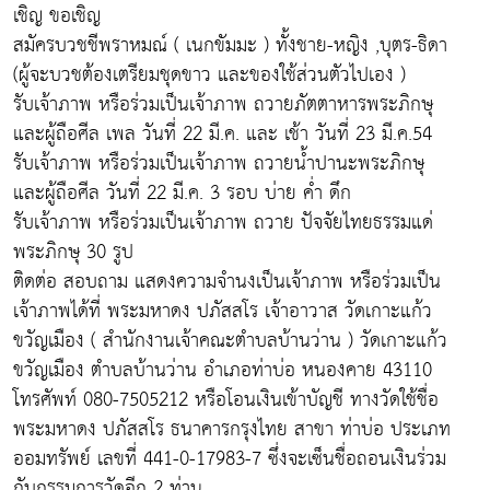
เชิญ ขอเชิญ
สมัครบวชชีพราหมณ์ ( เนกขัมมะ ) ทั้งชาย-หญิง ,บุตร-ธิดา
(ผู้จะบวชต้องเตรียมชุดขาว และของใช้ส่วนตัวไปเอง )
รับเจ้าภาพ หรือร่วมเป็นเจ้าภาพ ถวายภัตตาหารพระภิกษุ
และผู้ถือศีล เพล วันที่ 22 มี.ค. และ เช้า วันที่ 23 มี.ค.54
รับเจ้าภาพ หรือร่วมเป็นเจ้าภาพ ถวายน้ำปานะพระภิกษุ
และผู้ถือศีล วันที่ 22 มี.ค. 3 รอบ บ่าย ค่ำ ดึก
รับเจ้าภาพ หรือร่วมเป็นเจ้าภาพ ถวาย ปัจจัยไทยธรรมแด่
พระภิกษุ 30 รูป
ติดต่อ สอบถาม แสดงความจำนงเป็นเจ้าภาพ หรือร่วมเป็น
เจ้าภาพได้ที่ พระมหาดง ปภัสสโร เจ้าอาวาส วัดเกาะแก้ว
ขวัญเมือง ( สำนักงานเจ้าคณะตำบลบ้านว่าน ) วัดเกาะแก้ว
ขวัญเมือง ตำบลบ้านว่าน อำเภอท่าบ่อ หนองคาย 43110
โทรศัพท์ 080-7505212 หรือโอนเงินเข้าบัญชี ทางวัดใช้ชื่อ
พระมหาดง ปภัสสโร ธนาคารกรุงไทย สาขา ท่าบ่อ ประเภท
ออมทรัพย์ เลขที่ 441-0-17983-7 ซึ่งจะเซ็นชื่อถอนเงินร่วม
กับกรรมการวัดอีก 2 ท่าน