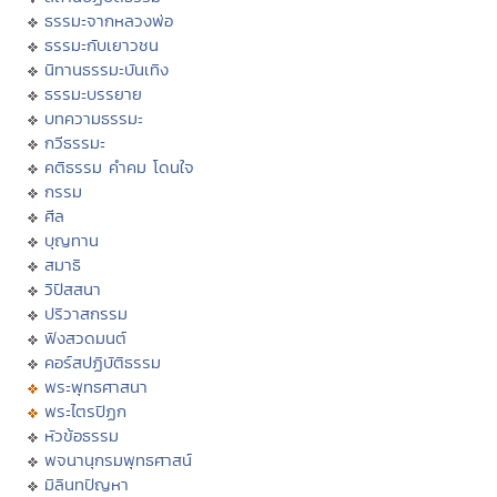
ธรรมะจากหลวงพ่อ
ธรรมะกับเยาวชน
นิทานธรรมะบันเทิง
ธรรมะบรรยาย
บทความธรรมะ
กวีธรรมะ
คติธรรม คำคม โดนใจ
กรรม
ศีล
บุญทาน
สมาธิ
วิปัสสนา
ปริวาสกรรม
ฟังสวดมนต์
คอร์สปฏิบัติธรรม
พระพุทธศาสนา
พระไตรปิฏก
หัวข้อธรรม
พจนานุกรมพุทธศาสน์
มิลินทปัญหา