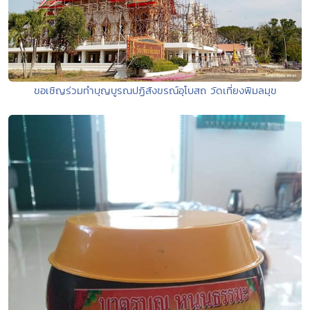
ขอเชิญร่วมทำบุญบูรณปฏิสังขรณ์อุโบสถ วัดเที่ยงพิมลมุข