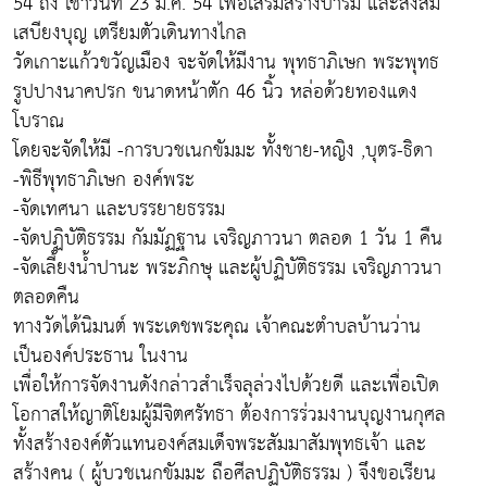
54 ถึง เช้าวันที่ 23 มี.ค. 54 เพื่อเสริมสร้างบารมี และสั่งสม
เสบียงบุญ เตรียมตัวเดินทางไกล
วัดเกาะแก้วขวัญเมือง จะจัดให้มีงาน พุทธาภิเษก พระพุทธ
รูปปางนาคปรก ขนาดหน้าตัก 46 นิ้ว หล่อด้วยทองแดง
โบราณ
โดยจะจัดให้มี -การบวชเนกขัมมะ ทั้งชาย-หญิง ,บุตร-ธิดา
-พิธีพุทธาภิเษก องค์พระ
-จัดเทศนา และบรรยายธรรม
-จัดปฏิบัติธรรม กัมมัฏฐาน เจริญภาวนา ตลอด 1 วัน 1 คืน
-จัดเลี้ยงน้ำปานะ พระภิกษุ และผู้ปฏิบัติธรรม เจริญภาวนา
ตลอดคืน
ทางวัดได้นิมนต์ พระเดชพระคุณ เจ้าคณะตำบลบ้านว่าน
เป็นองค์ประธาน ในงาน
เพื่อให้การจัดงานดังกล่าวสำเร็จลุล่วงไปด้วยดี และเพื่อเปิด
โอกาสให้ญาติโยมผู้มีจิตศรัทธา ต้องการร่วมงานบุญงานกุศล
ทั้งสร้างองค์ตัวแทนองค์สมเด็จพระสัมมาสัมพุทธเจ้า และ
สร้างคน ( ผู้บวชเนกขัมมะ ถือศีลปฏิบัติธรรม ) จึงขอเรียน