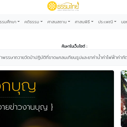
รรมศึกษา
คติธรรม
ศาสนสถาน
ศาสนพิธี
ประเพณี
บอ
ค้นหาในเว็บไซต์ :
เข้าพรรษาถวายวัดป่าปฏิบัติที่ขาดแคลนเทียนธูปและยาค่าน้ำค่าไฟฟ้่าค่าภ