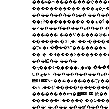
���ء�ѹ��������Ҿ�������Ǩӹǹ ��¹�ѧ����������¡礧
����������� ���ɰ�Ԩ
����������ä��·�����
��觪��������� ��ҧ�Ť
�Ѵ�����֡����ͧ�ҡ����˭��
������ ���Ѵ�����餹�
�֧�����ء�բҴ�Ź��¹�����������ѡ�ҵ�ҧ����ѭ����ҡ�
�Ӻҡ �դ����Ѵʹ�������ҧ
��˹�ӫ�Ӥ����ѷ���������
���觵�� ����
�ҵ���Ҿ�֧����ԭ�ú͡�ح������¹�ԭ�����Ӻح��ԨҤ�Ѩ����ҡ
Ѻ�ҧ�Ѵ �����������ҡ�
͹�����Һح����ԭ�����Ӻح���ਵ�������ѷ�� ���͹ӻѨ��·ء�ҷ
�ءʵҧ��仫�����¹��Ҿ���� ��������оط��ٻ�ءͧ��
��������иҵ�਴��� ��ʹ俿�� ���俷���
������Ѻ����� ��Ҩ��� 
���¤�ҹ��� ���俿������