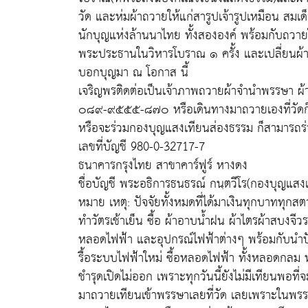
วัด และห่มผ้าถวายให้แก่สารูปเจ้ารูปเหมือน สมเด็
นักบุญแห่งล้านนาไทย ทั้งสององค์ พร้อมกับถวายใ
พระประธานในวิหารโบราณ ๑ ครั้ง และเปลี่ยนผ้าห
บอกบุญมา ณ โอกาส นี้
เจริญพรติดต่อเป็นเจ้าภาพถวายผ้าจำนำพรรษา ผ้
๐๘๙-๙๕๕๕-๘๗๐ หรือเดินทางมาถวายเองที่วัดก็
หรือจะร่วมกองบุญแสงเทียนส่องธรรม ก็สามารถร่ว
เลขที่บัญชี 980-0-32717-7
ธนาคารกรุงไทย สาขาคาร์ฟูร์ หางดง
ชื่อบัญชี พระอธิการธนธรณ์ กนฺตวีโร(กองบุญแสง
หมาย เหตุ: ปัจจัยทั้งหมดที่ได้มาเงินทุกบาททุกส
ทำวัตรเช้าเย็น ซื้อ ผ้าอาบน้ำฝน ผ้าไตรผ้าสบงจี
หลอดไฟฟ้า และอุปกรณ์ไฟฟ้าต่างๆ พร้อมกับนำปัจ
รื้อระบบไฟฟ้าใหม่ ซื้อหลอดไฟฟ้า ทั้งหลอดกลม
ชำรุดเปิดไม่ออก เพราะทุกวันนี้ยังไม่มีเทียนพอท
มาถวายเทียนเข้าพรรษาเลยที่วัด เลยเพราะในพรร