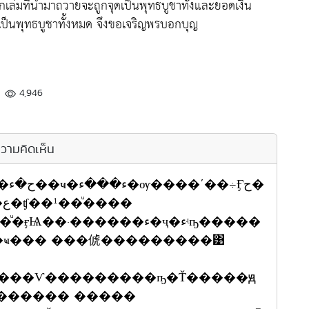
เล่มที่นำมาถวายจะถูกจุดเป็นพุทธบูชาทั้งและยอดเงิน
ยเป็นพุทธบูชาทั้งหมด จึงขอเจริญพรบอกบุญ
4,946
วามคิดเห็น
ح�
�
·������ء�ҷ�ءʵҧ�����
�ҹ��� ���俿���������͹
����Ѵ���������ҧ�Ť�����ԭ
������ �����