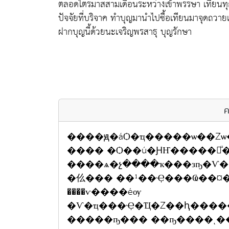
ตลอดไตรมาสสามเดือนระหว่างเข้าพรรษา เทียนทุก
ปัจจัยที่บริจาค ทำบุญมานำไปซื้อเทียนมาจุดถวา
ฝากบุญนี้ด้วยนะเจริญพรสาธุ บุญรักษา
ค
����ԭ�áѺ�ҵ�����ѡ��Źѡ�ح�ء��ҹ�ء���ء�ѹ����ʹ��÷Ӻ
���� �Ѻ��ú�ԨҤ�����㹡ͧ�ع�ʧ��¹��ͧ���
����ѧ�չ����ҡ���зҧ�Ѵ��ͧ�ӻѨ��
�仫��� ��¹��Ҿ���Ҩ��¤
����ѵ����éѹ
�Ѵ�ҵ���Ҿ�Ҵ�Ź��ԧ���
�����ҧ��� ��ҧ����ͺ�