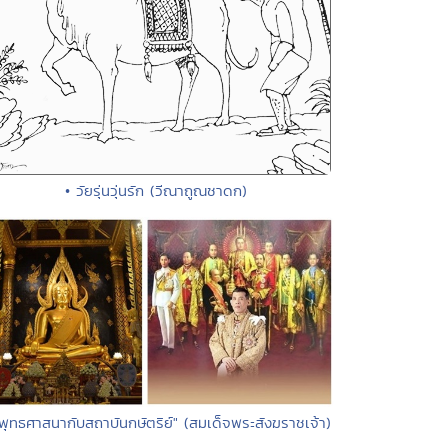
• วัยรุ่นวุ่นรัก (วีณาถูณชาดก)
"พุทธศาสนากับสถาบันกษัตริย์" (สมเด็จพระสังฆราชเจ้า)