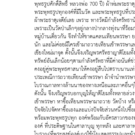
พุทธรูปศักดิ์สิทธิ์ หลวงพ่อ 700 ปี) ผ้าห่มพระธา
พระพุทธรูปทุกองค์ที่มีในวัด และพระพุทธรูปที่ปร
ผ้าพระธาตุเจดีย์เลย เพราะ ทางวัดมีกำลังศรัท
เพราะเป็นวัดป่าเล็กๆอยู่กลางป่ากลางทุ่งนาที่ร้อ
หมู่บ้านเดี่ยวกัน จึงทำให้ขาดแคลนเทียนพรรษา ยารัก
นัก และไม่ค่อยมีใครเข้ามาถวายเทียนเข้าพรรษาเ
เชียงใหม่มาจุด ดั้งนั้นจึงเจริญพรศรัทธาญาติโย
ทรัพย์อันเล็กน้อยๆตามกำลังศรัทธาที่มีค่าอนันต
คงอยู่คู่พระพุทธศาสนาให้คงอยู่สืบไปตราบนานเ
ประเพณีการถวายเทียนเข้าพรรษา ผ้าจำนำพรรษา
โบราณกาลทางล้านนาของทางเหนือและภาคอื่นๆใ
ดังนั้น จึงเจริญพรบอกบุญให้ญาติโยมทั้งหลายล่วงห
เข้าพรรษา หาซื้อเทียนพรรษามาถวาย วัดบ้าง หร
ปัจจัยไปจัดหาซื้อเองและแบ่งปัจจัยส่วนหนึ่งไปซื
พร้อมพระพุทธรูปทุก องค์พร้อมกับอัครสาวกของพ
องค์ ที่ประดิษฐานในศาลาบุญ ทุกหลัง และศาลาห
โบราณ(ที่พระสงฆ์องค์เณรใช้นั่งแสดงธรรม)และผ้าห