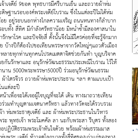
ตุเจ้าเจดีย์ 9ยอด พุทธบารมีศรีบานเย็น และถวายผ้าห่ม
ะดิษฐานรอบองค์พระเจดีย์โบราณ ซึ่งในแต่ละปีไม่ได้ห่ม
ธาน้อย อยู่รอบนอกห่างไกลความเจริญ ถนนหนทางก็ลำบาก
มรอบทั้ง สี่ทิศ มีกำลังศรัทธาน้อย มิหน่ำซ้ำมีสองศาสนาใน
ษาโรค และปัจจัยสี่ ดั้งนั้นจึงไม่มีใครค่อยที่จะรู้จักมาก
ลย บ้างปีก็ต้องไปขอเทียนพรรษาจากวัดใหญ่ๆแถวตัวเมือง
มทั้งหลายทุกท่านทุกคนโปรดเมตตาจิตช่วยกันทำ บุญบริจาค
์ช่วยกันรักษาและ อนุรักษ์วัฒนะธรรมประเพณีโบราณ ไว้ให้
ท่านาน 5000พระพรรษา5000ปี ร่วมอนุรักษ์วัฒนธรรม
 ผ้าไตรจีวร ถวายผ้าห่มพระประธาน ฯลฯ ตามแบบเป้า
นแต่ละปี
น้าเพื่อจะได้เจอผู้ใจบุญที่จะได้ เดิน ทางมาถวายเทียน
ือร่วมทำบุญตามเจตนาศรัทธา แล้วทางวัดจะได้รวบรวม
้อผ้า ห่มพระธาตุเจดีย์ และ ผ้าห่มพระประธานในวิหาร
ระ พุทธเจ้า พระโมคคัล ลา นะกับพระสา รีบุตร ทั้งสอง
อปฏิบัติธรรมพระเจ้าทันใจด้วย พร้อมผ้าห่มธรรมมาส
• 
่มพระ เจดีย์ ท้าวจตุโลกบาลทั้งสี่ทิศของเก่าแก่ของทาง