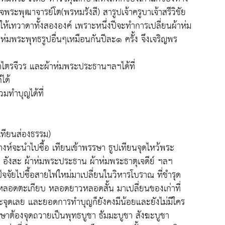
จพระพุฒาจารย์โต(พรหมรังสี) สารูปเจ้าครูบาเจ้าสรีวิชัย
ห้เทวาดาทั้งสององค์ เพราะหนึ่งปีจะทำการเปลี่ยนผ้าห่ม
่มพระพุทธรูปอื่นๆเหมือนกันปีละ๑ ครั้ง จึงเจริญพร
าไตรจีวร และผ้าห่มพระประธานฯลฯได้ที่
ได้
มทำบุญได้ที่
เทียนส่องธรรม)
ตางห์จะนำไปซื้อ เทียนเข้าพรรษา ธูปเทียนจุดไหว้พระ
วร อังสะ ผ้าห่มพระประธาน ผ้าห่มพระธาตุเจดีย์ ฯลฯ
จัยไปซื้อสายไฟใหม่มาเปลี่ยนในวิหารโบราณ ที่ชำรุด
 หลอดตะเกียบ หลอดยาวหลอดสั้น มาเปลี่ยนของเก่าที่
ี่จะจุดเลย และยอดการทำบุญก็ยังคงมีน้อยและยังไม่มีใคร
ษาต้องจุดถวายเป็นพุทธบูชา ธัมมะบูชา สังฆะบูชา