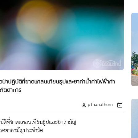
ป่าปฏิบัติที่ขาดแคลนเทียนธูปและยาค่าน้ำค่าไฟฟ้่าค่า
ภัตตาหาร
p.thanathorn
ฏิบัติที่ขาดแคลนเทียนธูปและยาสามัญ
าโรคยาสามัญประจำวัด