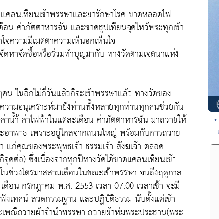
 ขาดแคลนเทียนเข้าพรรษาและยารักษาโรค ขาดหลอดไฟ
ะเดือน ค่าภัตตาหารฉัน และขาดธูปเทียนจุดไหว้พระทุกเช้า
ำใจความมีเมตตาความเห็นอกเห็นใจ
ัดหาจัดซื้อหรือร่วมทำบุญมากับ ทางวัดตามเจตนาแห่ง
ๆคน ในอีกไม่กี่วันแล้วก็จะเข้าพรรษาแล้ว ทางวัดของ
อความอนุเคราะห์มายังท่านทั้งหลายทุกท่านทุกคนช่วยกัน
ยค่าน้ำ้ ค่าไฟฟ้าในแต่ละเดือน ค่าภัตตาหารฉัน มาถวายให้
•
ยและอาพาธ เพราะอยู่ไกลจากถนนใหญ่ พร้อมกับการถวาย
ชา แก่คุณของพระพุทธเจ้า ธรรมเจ้า สังฆเจ้า ตลอด
็จุดต่อ) ซึ่งเนื่องจากทุกปีทางวัดได้ขาดแคลนเทียนเข้า
นช่วงไตรมาสสามเดือนในขณะเข้าพรรษา จนถึงฤดูกาล
 เดือน กรกฎาคม พ.ศ. 2553 เวลา 07.00 เวลาเช้า จะมี
ังเทศน์ สวดกรรมฐาน และปฎิบัติธรรม นับตั้งแต่เข้า
ะเพณีถวายผ้าจำนำพรรษา ถวายผ้าห่มพระประธาน(พระ