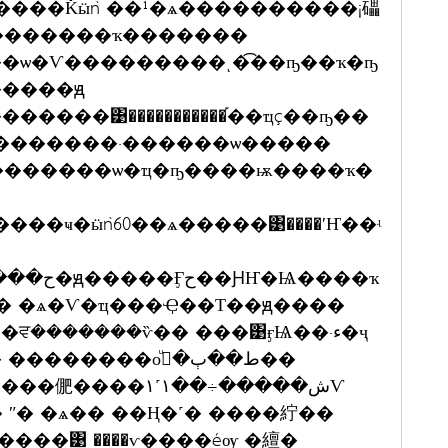
�������ҡ�������
�ѡ�Ѵ���������ͺ�͡��ҧ��ҡ�ҧ
�����ԭ
�����͹�����������֡��ҵç��ҧ��
�������·������ѡ�����
��ҹ�ӹǹ60��ѧ�����͹����ʹҤ��ʵ
� �ѧ�Ѵ�ҵ���Ҿ��Т��ԭ����
�ش�����÷��١˹١Ѵ
ʺ� �ѧ�� ��Ң�˹� ����紵��
���͹ ����ѵ����éѹ �繵�