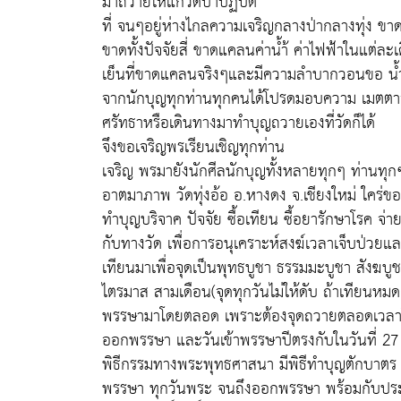
มาถวายให้แก่วัดป่าปฏิบัติ
ที่ จนๆอยู่ห่างไกลความเจริญกลางป่ากลางทุ่ง
ขาดทั้งปัจจัยสี่ ขาดแคลนค่าน้ำ้ ค่าไฟฟ้าในแต่ล
เย็นที่ขาดแคลนจริงๆและมีความลำบากวอนขอ น้
จากนักบุญทุกท่านทุกคนได้โปรดมอบความ เมตตาจ
ศรัทธาหรือเดินทางมาทำบุญถวายเองที่วัดก็ได้
จึงขอเจริญพรเรียนเชิญทุกท่าน
เจริญ พรมายังนักศีลนักบุญทั้งหลายทุกๆ ท่านทุก
อาตมาภาพ วัดทุ่งอ้อ อ.หางดง จ.เชียงใหม่ ใคร่ข
ทำบุญบริจาค ปัจจัย ซื้อเทียน ซื้อยารักษาโรค จ่า
กับทางวัด เพื่อการอนุเคราะห์สงฆ์เวลาเจ็บป่ว
เทียนมาเพื่อจุดเป็นพุทธบูชา ธรรมมะบูชา สังฆบู
ไตรมาส สามเดือน(จุดทุกวันไม่ให้ดับ ถ้าเทียนหมดก
พรรษามาโดยตลอด เพราะต้องจุดถวายตลอดเวลาใ
ออกพรรษา และวันเข้าพรรษาปีตรงกับในวันที่ 27
พิธีกรรมทางพระพุทธศาสนา มีพิธีทำบุญตักบาตร ฟ
พรรษา ทุกวันพระ จนถึงออกพรรษา พร้อมกับปร