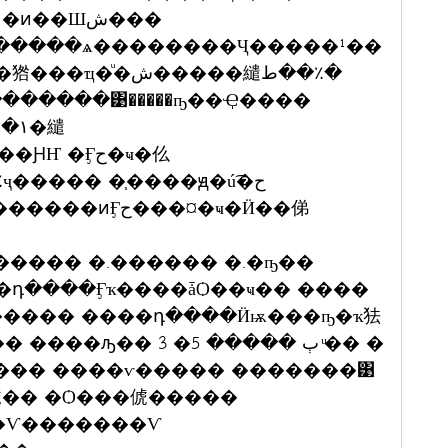
ش�����繾ط��٪�
�������͹�����ҧ��Ҿ����
�����¹�Ҩش�����繾ط��٪ҷ����� �֧����ԭ�ú͡�ح
Ӻح���¤�ҹ�Ӥ��俤
������ �.������ �.�ҧ��
���� ����դ����Ӥѭ���ҧ�ҡ㹤
� 3 �ٻ ����� 5 ͧ�� �
���� ����ѵ����� �������͹
�俿�� �Ѻ���俿�����
�Ѵ�������Ѵ