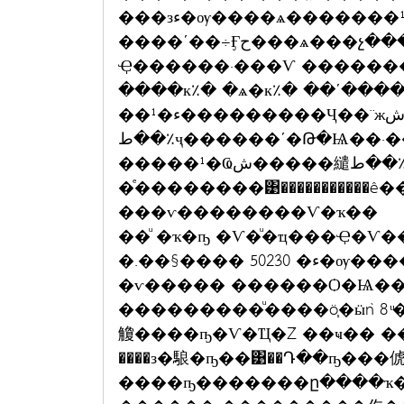
���зء�ѹ����ѧ�������¹�ͷ��Шش���
����ʹ��÷Ӻح���ѧ���չ�������ѧ��������Ҷ�����¹��
Ҿ������·���Ѵ �������㹾���ҵ�ͧ�
����к٪� �ѧ�к٪� ��ʹ���
��¹�ء���������Ҷ��¨ж١�ش�繾
ط��٪ҷ������ʹ�Թ�Ѩ��·���ԨҤ �Ӻح�ҹ�仫
�ͤ��������͹�����������ê�������ͷ
���ѵ��������Ѵ�ҡ��
��ͧ �ҡ�ҧ �Ѵ�ͧ�ҵ���Ҿ�Ѵ
�.��§���� 50230 �ء�ѹ����դ����Ӻҡ����ǡѺ��ҹ�� ����
�ѵ����� ������Ѻ�Ѩ��
���������ͧ����ö֧�ӹǹ 8 ͧ�� ����ԡ�
觼����ҧ�Ѵ�Ҵ�Ź ��ҹ�� 
����з�駺�ҧ��͹��Դ��ҧ��
����ҧ�������ը����ҡ