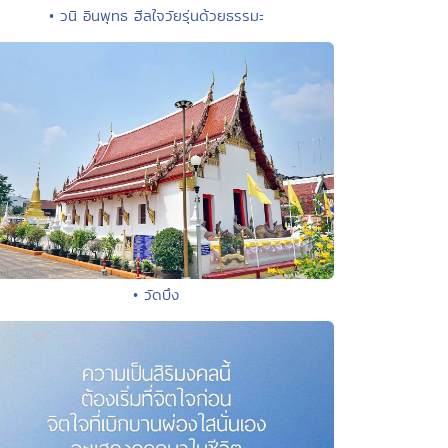
• วนิ อินพุทธ ฮีลใจวัยรุ่นด้วยธรรมะ
• วัดบึง