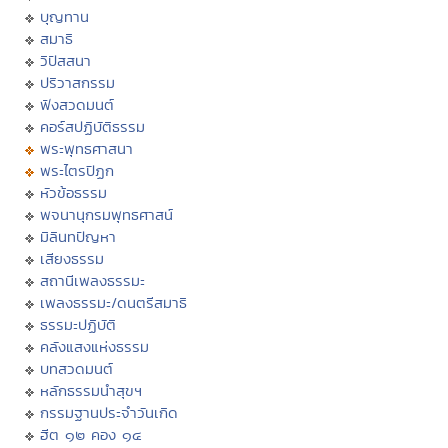
บุญทาน
สมาธิ
วิปัสสนา
ปริวาสกรรม
ฟังสวดมนต์
คอร์สปฏิบัติธรรม
พระพุทธศาสนา
พระไตรปิฏก
หัวข้อธรรม
พจนานุกรมพุทธศาสน์
มิลินทปัญหา
เสียงธรรม
สถานีเพลงธรรมะ
เพลงธรรมะ/ดนตรีสมาธิ
ธรรมะปฏิบัติ
คลังแสงแห่งธรรม
บทสวดมนต์
หลักธรรมนำสุขฯ
กรรมฐานประจำวันเกิด
ฮีต ๑๒ คอง ๑๔