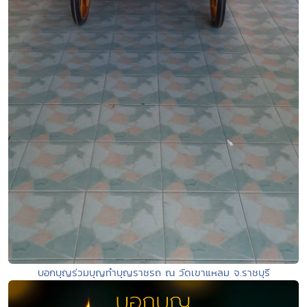
บอกบุญร่วมบุญทำบุญราชรถ ณ วัดเขาแหลม จ.ราชบุรี