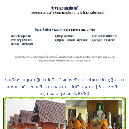
ขอเชิญร่วมบุญ กฐินสามัคคี สร้างหอระฆัง เมรุ กำแพงวัด กุฏิ ศาลา
และสถานที่ประกอบกิจทางศาสนา ณ วัดบ้านโจด หมู่ 5 ต.ประเคียบ
อ.คูเมือง จ.บุรีรัมย์ 8/10/60