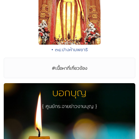
• ๓๔.ปางห้ามพยาธิ
#เนื้อหาที่เกี่ยวข้อง