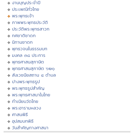
งานบุญประจำปี
ประเพณีทั่วไทย
พระพุทธเจ้า
ภาพพระพุทธประวัติ
ประวัติพระพุทธสาวก
ทศชาติชาดก
นิทานชาดก
พุทธวจนในธรรมบท
มงคล ๓๘ ประการ
พุทธศาสนสุภาษิต
พุทธศาสนสุภาษิต ๖๒๑
สังเวชนียสถาน ๔ ตำบล
ปางพระพุทธรูป
พระพุทธรูปสำคัญ
พระพุทธศาสนาในไทย
ทำเนียบวัดไทย
พระอารามหลวง
ศาสนพิธี
อุปสมบทพิธี
วันสำคัญทางศาสนา