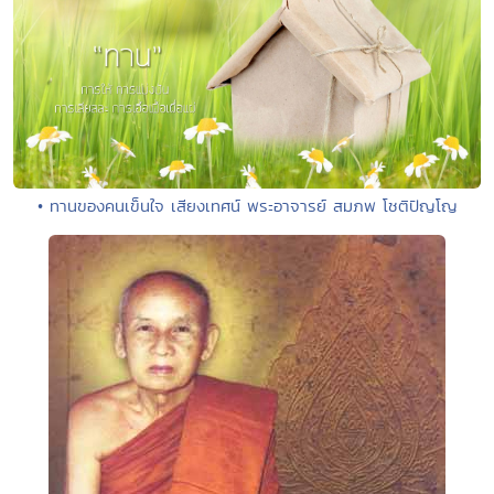
• ทานของคนเข็นใจ เสียงเทศน์ พระอาจารย์ สมภพ โชติปัญโญ