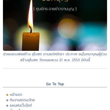
ช่วยหลวงพ่อสร้าง อุโบสถ ตามแต่ศรัทธา ประกาศ อนุโมทนาบุญผู้ร่วม
สร้างอุโบสถ วัดหนองแวง 21 พ.ย. 2553 มีดังนี้
Go To Top
หน้าแรก
ทีมงานธรรมะไทย
แผนผังเว็บไซต์