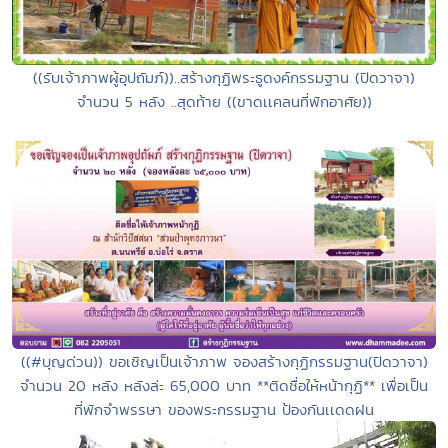
((รับเจ้าภาพผู้อุปถัมภ์))..สร้างกุฏิพระธูดงค์กรรมฐาน (ปิดวาจา)
จำนวน 5 หลัง ..สุดท้าย ((ขาดเเคลนที่พักอาศัย))
((#บุญด่วน)) ขอเชิญเป็นเจ้าภาพ จองสร้างกุฏิกรรมฐาน(ปิดวาจา)
จำนวน 20 หลัง หลังล่ะ 65,000 บาท **ติดชื่อให้หน้ากุฏิ** เพื่อเป็น
ที่พักจำพรรษา ของพระกรรมฐาน ป้องกันเเดดฝน