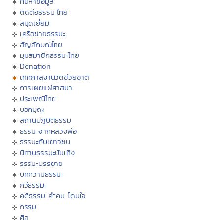
ค้นหาข้อมูล
ติดต่อธรรมะไทย
สมุดเยี่ยม
เครือข่ายธรรมะ
สัญลักษณ์ไทย
มุมสมาชิกธรรมะไทย
Donation
เทศกาลงานวัดช่วยชาติ
การเผยแผ่ศาสนา
ประเพณีไทย
บอกบุญ
สถานปฏิบัติธรรม
ธรรมะจากหลวงพ่อ
ธรรมะกับเยาวชน
นิทานธรรมะบันเทิง
ธรรมะบรรยาย
บทความธรรมะ
กวีธรรมะ
คติธรรม คำคม โดนใจ
กรรม
ศีล