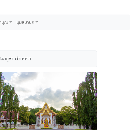
กบุญ
มุมสมาชิก
ังฆบูชา ด่วนๆๆๆ