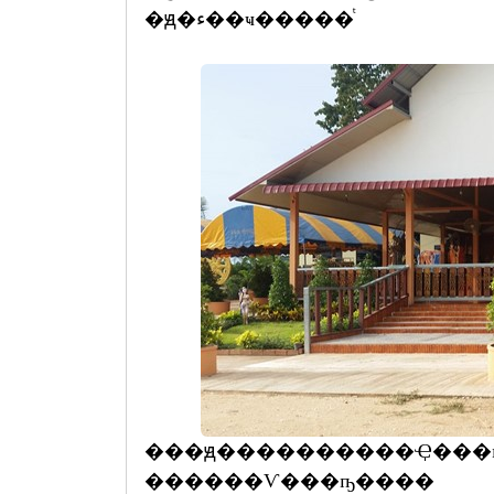
�ԭ�ء��ҹ�����ͭ
���ԭ����������Ҿ���
������Ѵ���ҧ����