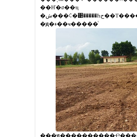
��Ҥ�ø��ҵ
�ش���¢�͹�����Һح��Т����ҵ��������������آ�����
�ԭ�ء��ҹ�����ͭ
���ԭ����������Ҿ���