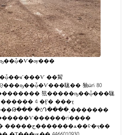
ҧ��ᾧ�Ѵ�ѹ���
�ᾧ��ҹ˹���Ѵ ��觢
����� 4 �Ӻ� ���ҭ
��Թ��� �õԴ����ͺ�������
�Ţ���ѭ�� 4466010930