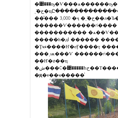
�͹���ҧ�Ѵ���ѧ������ҧ�
ͺ͡�ح�ҵԸ�������������Ҿ���ҧ��ᾧ�Ѵ���駹�� 㹨ӹǹ 80
��ͧ��� 3,000 �ҷ �ͺ͡�ح��л�Ъ�������� 㹡�����ҧ��ᾧ���駹
������Ѵ������ǹ���� �
����������� �ѧ��Ѵ��
�����һ�дا ������ ���������Ѵ������ǹ����
�Ţҹء����Ҥ�еӺ����ҭ ���� �����ح�������ѧ��ѷ�ҷ��
���ͺѭ���Ѵ ������ǹ���� 
��Ҥ�ø��ҵ
�ش���¢�͹�����Һح��Т����ҵ��������������آ�����
�ԭ�ء��ҹ�����ͭ