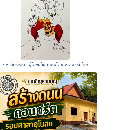
• สามเณรเฒ่าผู้ไม่ย่อท้อ เขียนโดย สืบ ธรรมไทย