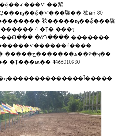
�ᾧ��ҹ˹���Ѵ ��觢
����� 4 �Ӻ� ���ҭ
��Թ��� �õԴ����ͺ�������
�Ţ���ѭ�� 4466010930