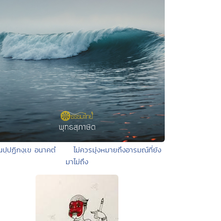
นปฺปฏิกงฺเข อนาคตํ ไม่ควรมุ่งหมายถึงอารมณ์ที่ยัง
มาไม่ถึง