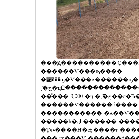
���ԭ����������Ҿ���
������Ѵ���ҧ����
�͹���ҧ�Ѵ���ѧ������ҧ�
ͺ͡�ح�ҵԸ�������������Ҿ���ҧ��ᾧ�Ѵ���駹�� 㹨ӹǹ 80
��ͧ��� 3,000 �ҷ �ͺ͡�ح��л�Ъ�������� 㹡�����ҧ��ᾧ���駹
������Ѵ������ǹ���� �
����������� �ѧ��Ѵ��
�����һ�дا ������ ���������Ѵ������ǹ����
�Ţҹء����Ҥ�еӺ����ҭ ���� �����ح�������ѧ��ѷ�ҷ��
���ͺѭ���Ѵ ������ǹ���� 