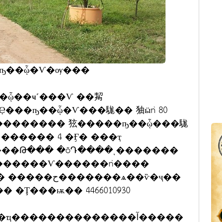
ҧ��ᾧ�Ѵ�ѹ���
�ᾧ��ҹ˹���Ѵ ��觢
����� 4 �Ӻ� ���ҭ
��Թ��� �õԴ����ͺ�������
�Ţ���ѭ�� 4466010930