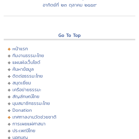
อาทิตย์ที่ ๒๓ ตุลาคม ๒๕๕๙
Go To Top
หน้าแรก
ทีมงานธรรมะไทย
แผนผังเว็บไซต์
ค้นหาข้อมูล
ติดต่อธรรมะไทย
สมุดเยี่ยม
เครือข่ายธรรมะ
สัญลักษณ์ไทย
มุมสมาชิกธรรมะไทย
Donation
เทศกาลงานวัดช่วยชาติ
การเผยแผ่ศาสนา
ประเพณีไทย
บอกบุญ