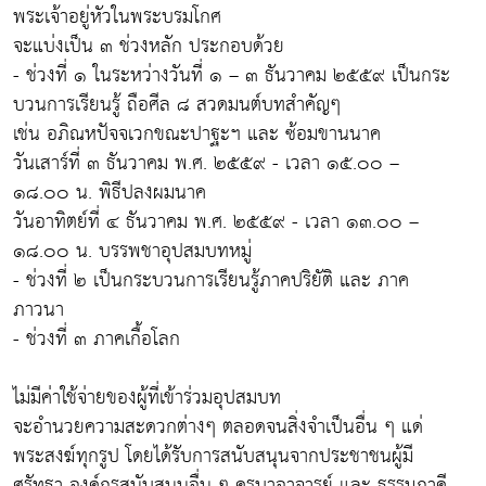
พระเจ้าอยู่หัวในพระบรมโกศ
จะแบ่งเป็น ๓ ช่วงหลัก ประกอบด้วย
- ช่วงที่ ๑ ในระหว่างวันที่ ๑ – ๓ ธันวาคม ๒๕๕๙ เป็นกระ
บวนการเรียนรู้ ถือศีล ๘ สวดมนต์บทสำคัญๆ
เช่น อภิณหปัจจเวกขณะปาฐะฯ และ ซ้อมขานนาค
วันเสาร์ที่ ๓ ธันวาคม พ.ศ. ๒๕๕๙ - เวลา ๑๕.๐๐ –
๑๘.๐๐ น. พิธีปลงผมนาค
วันอาทิตย์ที่ ๔ ธันวาคม พ.ศ. ๒๕๕๙ - เวลา ๑๓.๐๐ –
๑๘.๐๐ น. บรรพชาอุปสมบทหมู่
- ช่วงที่ ๒ เป็นกระบวนการเรียนรู้ภาคปริยัติ และ ภาค
ภาวนา
- ช่วงที่ ๓ ภาคเกื้อโลก
ไม่มีค่าใช้จ่ายของผู้ที่เข้าร่วมอุปสมบท
จะอำนวยความสะดวกต่างๆ ตลอดจนสิ่งจำเป็นอื่น ๆ แด่
พระสงฆ์ทุกรูป โดยได้รับการสนับสนุนจากประชาชนผู้มี
ศรัทธา องค์กรสนับสนุนอื่น ๆ ครูบาอาจารย์ และ ธรรมภาคี