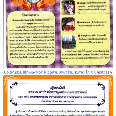
ขอเชิญรวมสร้างมหาเจดีย์ วัดสามมัคยาราม อ.ท่าตะโก จ.นครสวรรค์