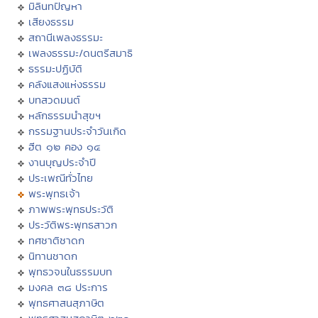
มิลินทปัญหา
เสียงธรรม
สถานีเพลงธรรมะ
เพลงธรรมะ/ดนตรีสมาธิ
ธรรมะปฏิบัติ
คลังแสงแห่งธรรม
บทสวดมนต์
หลักธรรมนำสุขฯ
กรรมฐานประจำวันเกิด
ฮีต ๑๒ คอง ๑๔
งานบุญประจำปี
ประเพณีทั่วไทย
พระพุทธเจ้า
ภาพพระพุทธประวัติ
ประวัติพระพุทธสาวก
ทศชาติชาดก
นิทานชาดก
พุทธวจนในธรรมบท
มงคล ๓๘ ประการ
พุทธศาสนสุภาษิต