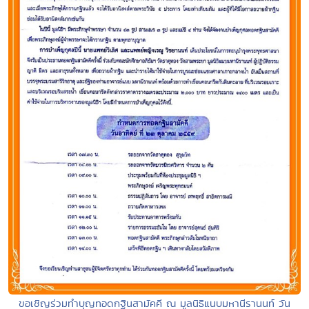
ขอเชิญร่วมทำบุญทอดกฐินสามัคคี ณ มูลนิธิแนบมหานีรานนท์ วัน