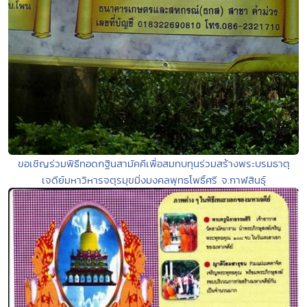
ขอเชิญร่วมพิธีทอดกฐินสามัคคีเพื่อสมทบทุนร่วมสร้างพระบรมธาตุ
เจดีย์มหาวิหารจตุรมุขมิ่งมงคลพุทธโพธิ์ศรี จ.กาฬสินธุ์