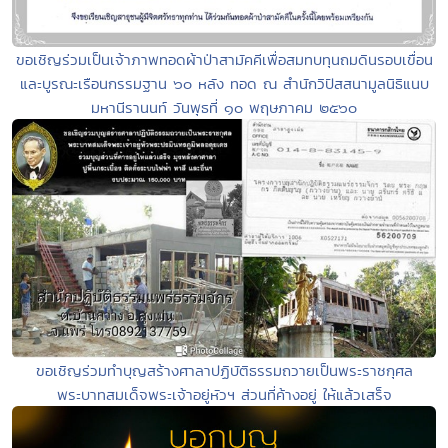
ขอเชิญร่วมเป็นเจ้าภาพทอดผ้าป่าสามัคคีเพื่อสมทบทุนถมดินรอบเขื่อน
และบูรณะเรือนกรรมฐาน ๖๐ หลัง ทอด ณ สำนักวิปัสสนามูลนิธิแนบ
มหานีรานนท์ วันพุธที่ ๑๐ พฤษภาคม ๒๕๖๐
ขอเชิญร่วมทำบุญสร้างศาลาปฏิบัติธรรมถวายเป็นพระราชกุศล
พระบาทสมเด็จพระเจ้าอยู่หัวฯ ส่วนที่ค้างอยู่ ให้แล้วเสร็จ