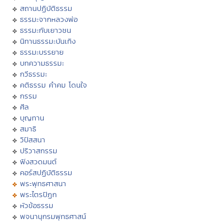
สถานปฏิบัติธรรม
ธรรมะจากหลวงพ่อ
ธรรมะกับเยาวชน
นิทานธรรมะบันเทิง
ธรรมะบรรยาย
บทความธรรมะ
กวีธรรมะ
คติธรรม คำคม โดนใจ
กรรม
ศีล
บุญทาน
สมาธิ
วิปัสสนา
ปริวาสกรรม
ฟังสวดมนต์
คอร์สปฏิบัติธรรม
พระพุทธศาสนา
พระไตรปิฏก
หัวข้อธรรม
พจนานุกรมพุทธศาสน์