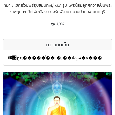
ที่มา : เชิญร่วมพิธีอุปสมบทหมู่ ๘๙ รูป เพื่อน้อมอุทิศถวายเป็นพระ
ราชกุศลฯ วัดไผ่เหลือง บางรักพัฒนา บางบัวทอง นนทบุรี
4,937
ความคิดเห็น
��͹حҵ�����ͤ�� �ͺ��Фس�ҡ���