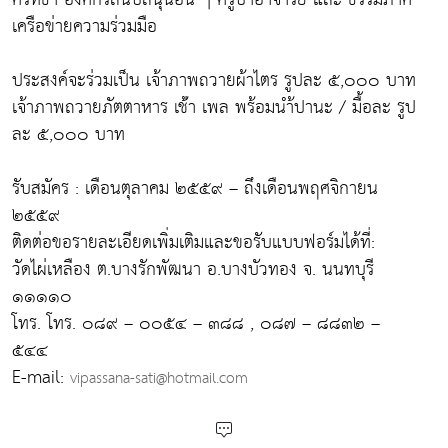
เครือข่ายความร่วมมือ
ประสงค์จะร่วมเป็น เจ้าภาพถวายผ้าไตร รูปละ ๕,๐๐๐ บาท
เจ้าภาพถวายภัตตาหาร เช้่า เพล พร้อมนำ้ปานะ / มื้อละ รูป
ละ ๕,๐๐๐ บาท
รับสมัคร : เดือนตุลาคม ๒๕๕๙ – ถึงเดือนพฤศจิกายน
๒๕๕๙
ติดต่อขอรายละเอียดเพิ่มเติมและขอรับแบบฟอร์มได้ที่:
วัดไผ่เหลือง ต.บางรักพัฒนา อ.บางบัวทอง จ. นนทบุรี
๑๑๑๑๐
โทร. โทร. ๐๘๙ – ๐๐๕๔ – ๓๘๘ , ๐๘๗ – ๘๘๓๒ –
๕๔๔
E-mail:
vipassana-sati@hotmail.com