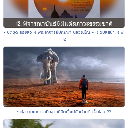
• ซีดีชุด อริยสัจ 4 พระอาจารย์ปัญญา นีลวณฺโณ - (( วิปัสสนา )) #
12
• ผู้ฉลาดในการอธิษฐานนิมิตนั้นให้มั่นด้วยดี เป็นไฉน ??