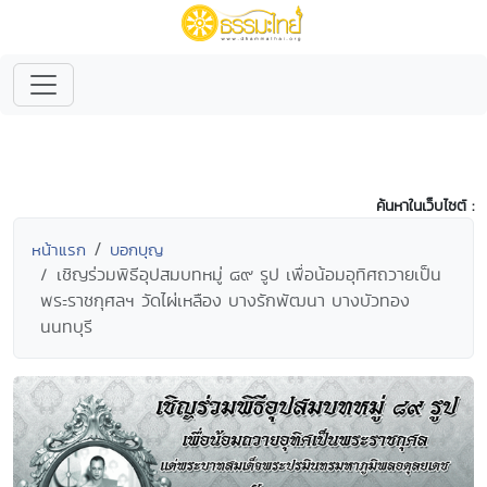
ค้นหาในเว็บไซต์ :
หน้าแรก
บอกบุญ
เชิญร่วมพิธีอุปสมบทหมู่ ๘๙ รูป เพื่อน้อมอุทิศถวายเป็น
พระราชกุศลฯ วัดไผ่เหลือง บางรักพัฒนา บางบัวทอง
นนทบุรี