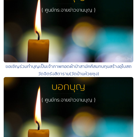
ขอเชิญร่วมทำบุญเป็นเจ้าภาพทอดผ้าป่าสามัคคีสมทบทุนสร้างอุโบสถ
วัดจิตรังสิตาราม(วัดบ้านห้วยซุง)