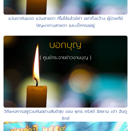
แว่นตากันแดด แว่นสายตา ที่ไม่ใช้แล้วมีค่า อย่าทิ้งขว้าง ผู้ป่วยที่มี
ปัญหาทางสายตา และเด็กๆรออยู่
วิถีแห่งการอยู่ร่วมกันอย่างสันติสุข ของ พุทธ คริสต์ อิสลาม เต่า ฮินดู
ซิกซ์