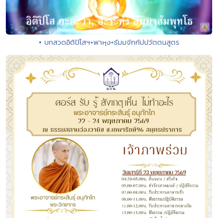
• บทสวดอิติปิโสฯ+พาหุง+ธัมมจักกัปปวัตตนสูตร