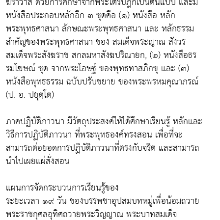
ฆราวาส ด้วยการศึกษาจากพระไตรปิฎกเป็นต้นแบบ และมี
หนังสือประกอบหลักอีก ๓ ชุดคือ (๑) หนังสือ หลัก
พระพุทธศาสนา ลักษณะพระพุทธศาสนา และ หลักธรรม
สำคัญของพระพุทธศาสนา ของ สมเด็จพระญาณ สังวร
สมเด็จพระสังฆราช สกลมหาสังฆปริณายก, (๒) หนังสือธร
รมโฆษณ์ ชุด จากพระโอษฐ์ ของพุทธทาสภิกขุ และ (๓)
หนังสือพุทธธรรม ฉบับปรับขยาย ของพระพรหมคุณาภรณ์
(ป. อ. ปยุตฺโต)
ภาคปฏิบัติภาวนา มีวัตถุประสงค์ให้ได้ศึกษาเรียนรู้ หลักและ
วิธีการปฏิบัติภาวนา ที่พระพุทธองค์ทรงสอน เพื่อที่จะ
สามารถต่อยอดการปฏิบัติภาวนาที่ตรงกับจริต และสามารถ
นำไปเผยแผ่สั่งสอน
แผนการจัดกระบวนการเรียนรู้ของ
ระยะเวลา ๑๙ วัน ของบรรพชาอุปสมบทหมู่เพื่อน้อมถวาย
พระราชกุศลอุทิศถวายพระวิญญาณ พระบาทสมเด็จ