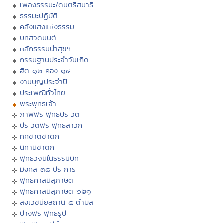
เพลงธรรมะ/ดนตรีสมาธิ
ธรรมะปฏิบัติ
คลังแสงแห่งธรรม
บทสวดมนต์
หลักธรรมนำสุขฯ
กรรมฐานประจำวันเกิด
ฮีต ๑๒ คอง ๑๔
งานบุญประจำปี
ประเพณีทั่วไทย
พระพุทธเจ้า
ภาพพระพุทธประวัติ
ประวัติพระพุทธสาวก
ทศชาติชาดก
นิทานชาดก
พุทธวจนในธรรมบท
มงคล ๓๘ ประการ
พุทธศาสนสุภาษิต
พุทธศาสนสุภาษิต ๖๒๑
สังเวชนียสถาน ๔ ตำบล
ปางพระพุทธรูป