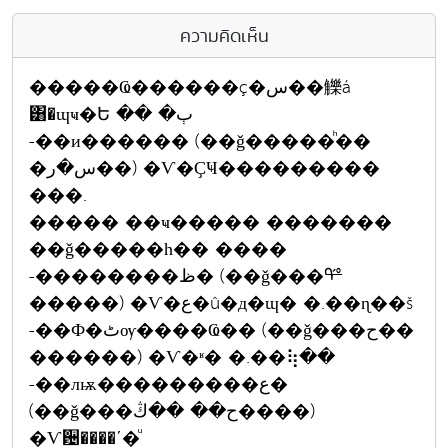
ความคิดเห็น
�����Ҩ������ç�س��觻á
͸�ɰҹ�Ե �� �ٻ
-��и������ (��ǧ�����ͪ��
�س�ر��) �Ѵ�ҪҸ���������
���.
����� ��ҹ����� �������
��ǧ�����һ�� ����
-��������ظ� (��ǧ���ᢡ
�����) �Ѵ�ع�û�д�ɰ� �.��ɳ��š
-��Ф�ٹѹ����Ҩ�� (��ǧ���ح��
������) �Ѵ�ʶ� �.��⢷��
-��лѭ���������ع�
(��ǧ���ح�� ��ڭ����)
�Ѵ਴����ʹ�ͧ