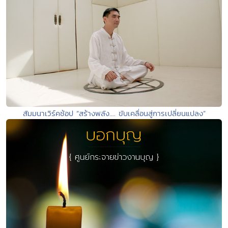
สัมมนาเวิร์คช้อป “สร้างพลัง.... ขับเคลื่อนสู่การเปลี่ยนแปลง”