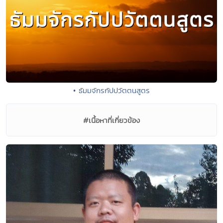
• ธัมมจักรกัปปวัตตนสูตร
#เนื้อหาที่เกี่ยวข้อง