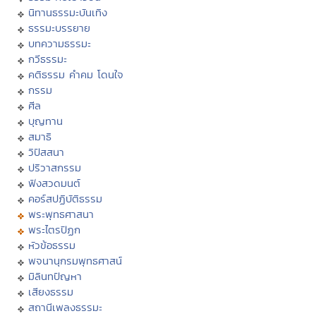
นิทานธรรมะบันเทิง
ธรรมะบรรยาย
บทความธรรมะ
กวีธรรมะ
คติธรรม คำคม โดนใจ
กรรม
ศีล
บุญทาน
สมาธิ
วิปัสสนา
ปริวาสกรรม
ฟังสวดมนต์
คอร์สปฏิบัติธรรม
พระพุทธศาสนา
พระไตรปิฏก
หัวข้อธรรม
พจนานุกรมพุทธศาสน์
มิลินทปัญหา
เสียงธรรม
สถานีเพลงธรรมะ