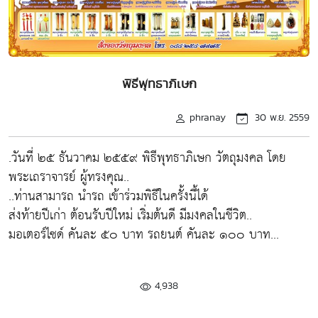
พิธีพุทธาภิเษก
phranay
30 พ.ย. 2559
.วันที่ ๒๕ ธันวาคม ๒๕๕๙ พิธีพุทธาภิเษก วัตถุมงคล โดย
พระเถราจารย์ ผู้ทรงคุณ..
..ท่านสามารถ นำรถ เข้าร่วมพิธีในครั้งนี้ได้
ส่งท้ายปีเก่า ต้อนรับปีใหม่ เริ่มต้นดี มีมงคลในชีวิต..
มอเตอร์ไซด์ คันละ ๕๐ บาท รถยนต์ คันละ ๑๐๐ บาท...
4,938