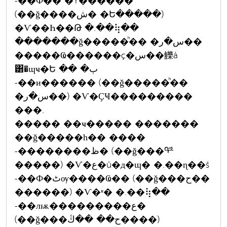
-��Ф��ʹ�Ÿ������
(��ǧ����ش� �Ե�����)
�Ѵ��Һ��Թ �.��⢷��
�������ǧ�����ͪ�� �س�ر��
�����Ҩ������ç�س��觻á
͸�ɰҹ�Ե �� �ٻ
-��и������ (��ǧ�����ͪ��
�س�ر��) �Ѵ�ҪҸ���������
���.
����� ��ҹ����� �������
��ǧ�����һ�� ����
-��������ظ� (��ǧ���ᢡ
�����) �Ѵ�ع�û�д�ɰ� �.��ɳ��š
-��Ф�ٹѹ����Ҩ�� (��ǧ���ح��
������) �Ѵ�ʶ� �.��⢷��
-��лѭ���������ع�
(��ǧ���ح�� ��ڭ����)