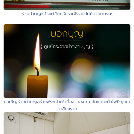
ร่วมทำบุญแล้วแต่จิตศรัทธาเพื่ออุปถัมภ์สามเณรคะ
ขอเชิญร่วมทำบุญสร้างพระเจ้าเก้าตื้อจำลอง ณ วัดแสงแก้วโพธิญาณ
จ.เชียงราย