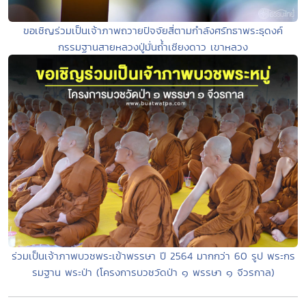
ขอเชิญร่วมเป็นเจ้าภาพถวายปัจจัยสี่ตามกำลังศรัทธาพระธุดงค์
กรรมฐานสายหลวงปู่มั่นถ้ำเชียงดาว เขาหลวง
ร่วมเป็นเจ้าภาพบวชพระเข้าพรรษา ปี 2564 มากกว่า 60 รูป พระกร
รมฐาน พระป่า (โครงการบวชวัดป่า ๑ พรรษา ๑ จีวรกาล)