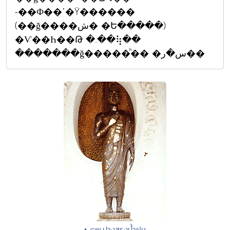
-��Ф��ʹ�Ÿ������
(��ǧ����ش� �Ե�����)
�Ѵ��Һ��Թ �.��⢷��
�������ǧ�����ͪ�� �س�ر��
• ๔๗.ปางสรงน้ำฝน