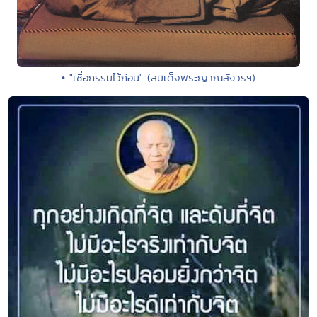
• "เชื่อกรรมไว้ก่อน" (สมเด็จพระญาณสังวรฯ)