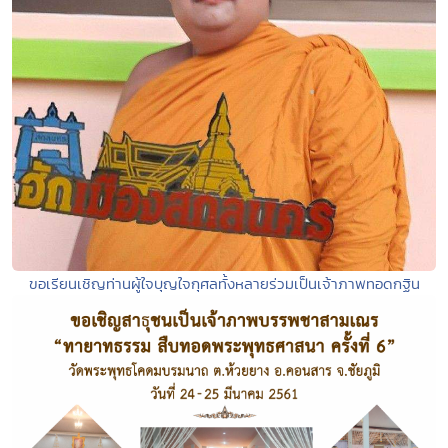
ขอเรียนเชิญท่านผู้ใจบุญใจกุศลทั้งหลายร่วมเป็นเจ้าภาพทอดกฐิน