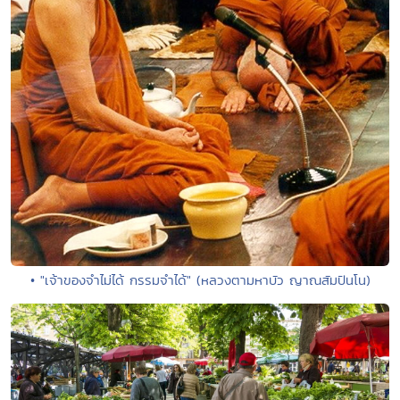
• "เจ้าของจำไม่ได้ กรรมจำได้" (หลวงตามหาบัว ญาณสัมปันโน)