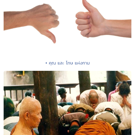
• คุณ และ โทษ แห่งกาม