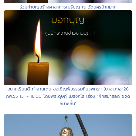
ร่วมทำบุญสร้างศาลาการเปรียญ ณ วัดนครป่าหมาก
อยากเรียนดี ทำงานเด่น ขอเชิญฟังธรรมที่ยุวพุทธฯ (บางแค)อา26
กพ.55 13. - 16.00 โดยพระดุษฎี เมธังกุโร เรื่อง "ฝึกสมาธิลัด ขจัด
สมาธิสั้น"