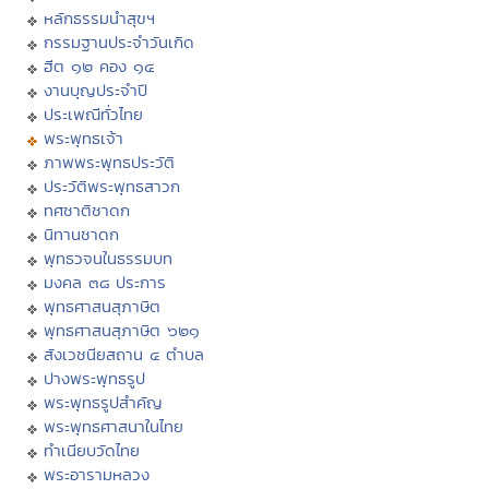
หลักธรรมนำสุขฯ
กรรมฐานประจำวันเกิด
ฮีต ๑๒ คอง ๑๔
งานบุญประจำปี
ประเพณีทั่วไทย
พระพุทธเจ้า
ภาพพระพุทธประวัติ
ประวัติพระพุทธสาวก
ทศชาติชาดก
นิทานชาดก
พุทธวจนในธรรมบท
มงคล ๓๘ ประการ
พุทธศาสนสุภาษิต
พุทธศาสนสุภาษิต ๖๒๑
สังเวชนียสถาน ๔ ตำบล
ปางพระพุทธรูป
พระพุทธรูปสำคัญ
พระพุทธศาสนาในไทย
ทำเนียบวัดไทย
พระอารามหลวง