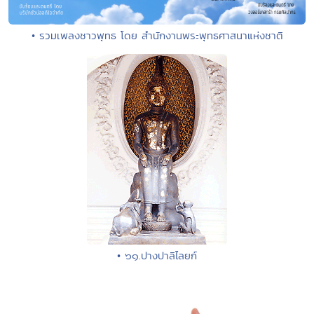
• รวมเพลงชาวพุทธ โดย สำนักงานพระพุทธศาสนาแห่งชาติ
• ๖๑.ปางปาลิไลยก์