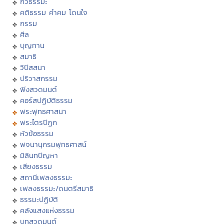
กวีธรรมะ
คติธรรม คำคม โดนใจ
กรรม
ศีล
บุญทาน
สมาธิ
วิปัสสนา
ปริวาสกรรม
ฟังสวดมนต์
คอร์สปฏิบัติธรรม
พระพุทธศาสนา
พระไตรปิฏก
หัวข้อธรรม
พจนานุกรมพุทธศาสน์
มิลินทปัญหา
เสียงธรรม
สถานีเพลงธรรมะ
เพลงธรรมะ/ดนตรีสมาธิ
ธรรมะปฏิบัติ
คลังแสงแห่งธรรม
บทสวดมนต์