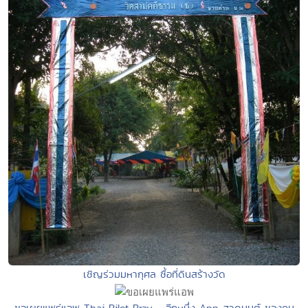
เชิญร่วมมหากุศล ซื้อที่ดินสร้างวัด
ขอเผยแพร่แอพ Thai Pilot Pray - อีกหนึ่ง App สวดมนต์ ของคน