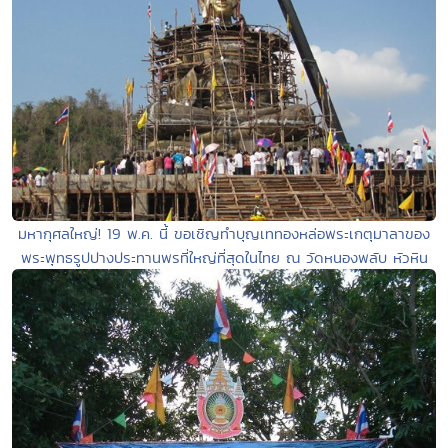
มหากุศลใหญ่! 19 พ.ค. นี้ ขอเชิญทำบุญเททองหล่อพระเกตุมาลาของ
พระพุทธรูปปางประทานพรที่ใหญ่ที่สุดในไทย ณ วัดหนองพลับ หัวหิน