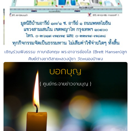
เชิญร่วมฟังธรรม ภาษาอังกฤษ พระอาจารย์อจโล (Brett Hansen)ลูก
ศิษย์ต่างชาติสายหลวงปู่ชา วัดหนองป่าพง