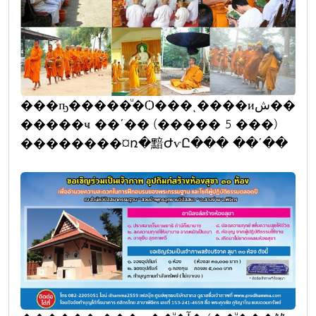
���ҧ�����ͧ�Ѻ���ͺ����иش��
�����ҹ ��ʹ�� (����� 5 ���)
��������¤ռ�黯ԺѵԸ��� ��ʹ��