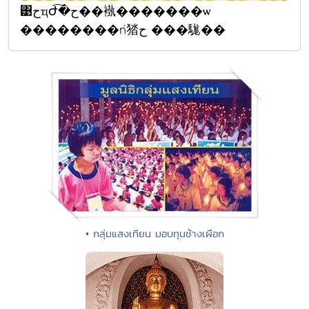
͹حҵԺ͡�ح��褹�������ѡ
��������ǹ㹺ح ���駹��
• กลุ่มแสงเทียน มอบทุนช้างเผือก