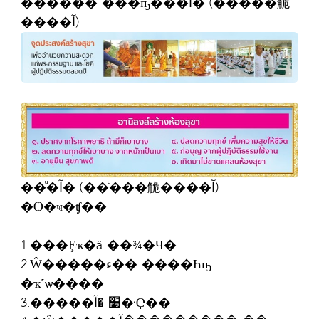
������ ���ҧ��ͧ�آ� (��ͧ���觤
����آ)
��ͧ�آ� (��ͧ���觤����آ)
�Ѻ�ҹ�ʧ��
1.���Ȩҡ�ä ��¾�Ҹ�
2.Ŵ�����ء�� ����Һҧ
�ҡ˹ѡ����
3.�����׹ �آ�Ҿ��