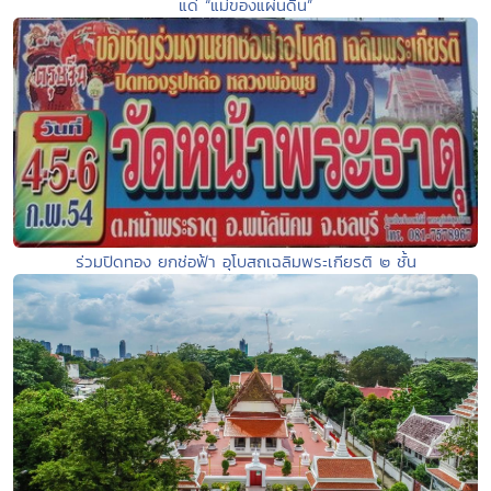
แด่ “แม่ของแผ่นดิน”
ร่วมปิดทอง ยกช่อฟ้า อุโบสถเฉลิมพระเกียรติ ๒ ชั้น