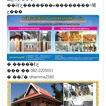
��йӺح�����ͤ��ѡ��������ǹ㹺
ح���
�ͺ����ͧ�Ӻح
��� ��.082-2205051
�ʹ��Ź� dhamma2560