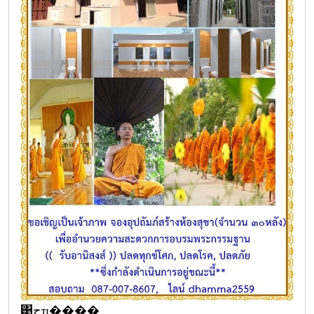
͹حҵ����