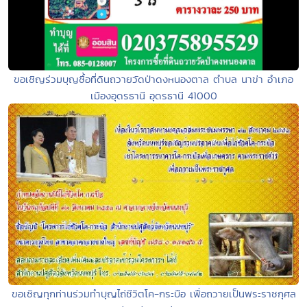
ขอเชิญร่วมบุญซื้อที่ดินถวายวัดป่าดงหนองตาล ตำบล นาข่า อำเภอ
เมืองอุดรธานี อุดรธานี 41000
ขอเชิญทุกท่านร่วมทำบุญไถ่ชีวิตโค-กระบือ เพื่อถวายเป็นพระราชกุศล