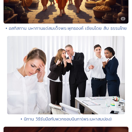
• อสทิสทาน มหาทานแด่สมเด็จพระพุทธองค์ เขียนโดย สืบ ธรรมไทย
• นิทาน วิธีรับมือกับพวกชอบนินทา(พระมหาสมปอง)