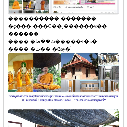
����������´�������
�ç��� ���С��ͺ������ҹ��
������
���� �ٹ��ط�����ѷ�ҡ�
���� �ت�� �Ҩѹ�֡