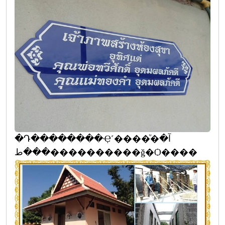
�Դ��������Ҿ˹����ͧ�آ�
���ط����������ǧ�Ѻ����