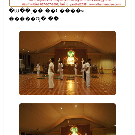
�ա��ͺ�� ��С����ҹ
�����¤յ�ʹ��