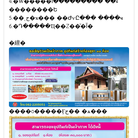
4.�Ŵ�����ء�� ���������آ
��������Ե
5.��ͺح�ҡ��� ��ԺѵԸ��� ����ҹ
6.�Դ�����Ҵ��Ź��ͧ�آ�
�繵�
����ö�����Ӻح�� �ѧ���