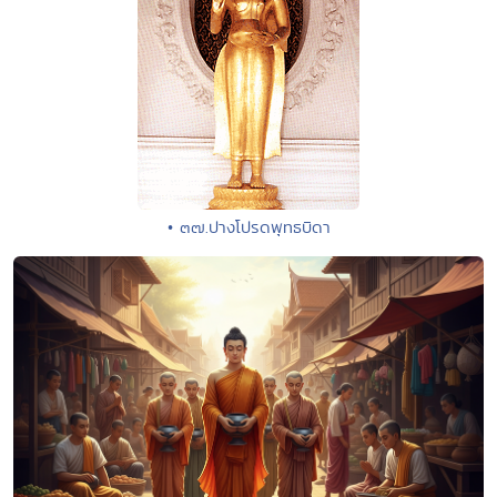
• ๓๗.ปางโปรดพุทธบิดา