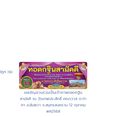
ปิฎก ต่อ
ขอเชิญชวนร่วมเป็นเจ้าภาพทอดกฐิน
สามัคคี ณ วัดเทพประสิทธิ์ คณาวาส ต.ท่า
คา อ.อัมพวา จ.สมุทรสงคราม 12 ตุลาคม
พศ2568