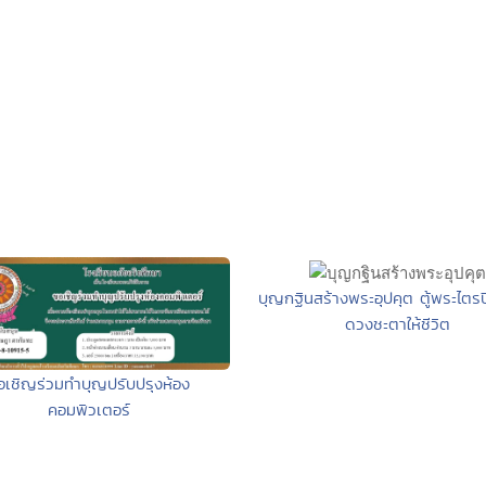
บุญกฐินสร้างพระอุปคุต ตู้พระไตร
ดวงชะตาให้ชีวิต
อเชิญร่วมทำบุญปรับปรุงห้อง
คอมพิวเตอร์