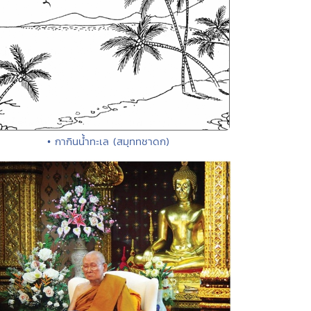
• กากินน้ำทะเล (สมุททชาดก)