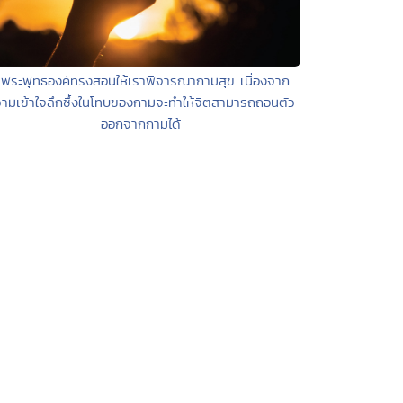
 พระพุทธองค์ทรงสอนให้เราพิจารณากามสุข เนื่องจาก
ามเข้าใจลึกซึ้งในโทษของกามจะทำให้จิตสามารถถอนตัว
ออกจากกามได้