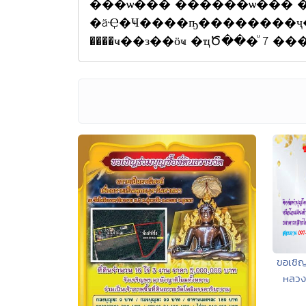
���ѡ��� ������ѡ��� 
�äҾ�Ҹ����ҧ��������ҷ�
����ҹ��з��ӧҹ �ҵԾ���ͧ 7 
ขอเชิญ
หลวง