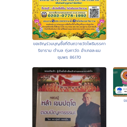
ขอเชิญร่วมบุญซื้อที่ดินถวายวัดโพธิมรรคา
ริยาราม ตำบล ทุ่งคาวัด อำเภอละแม
ชุมพร 86170
ข