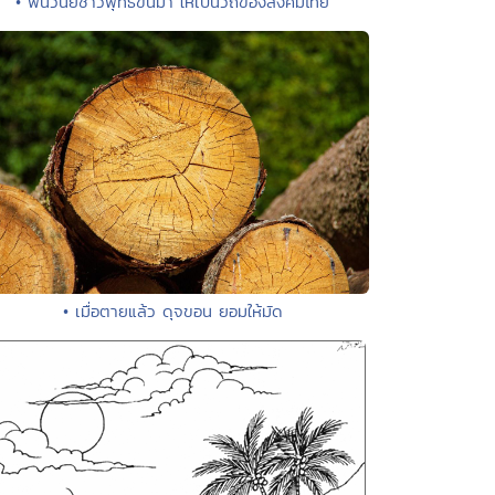
• ฟื้นวินัยชาวพุทธขึ้นมา ให้เป็นวิถีของสังคมไทย
• เมื่อตายแล้ว ดุจขอน ยอมให้มัด