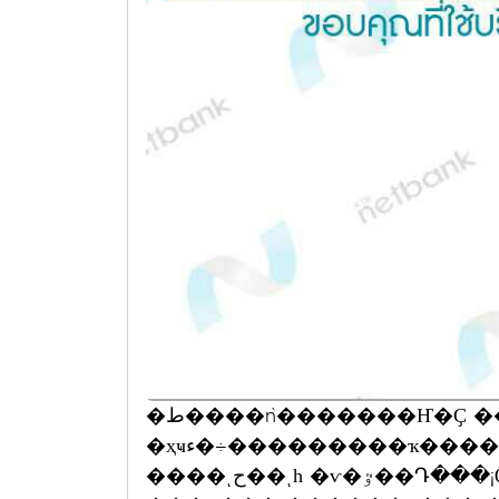
�ط����ǹ�������Ҥ�Ҫ ��êԹ ���Ҥ� ���
�ҳҹء�÷���������ҡ��������� ������ѡ����
����ͺح��ͺһ �ѵ�ٷ��Դ���¡Ѻ��Ҿ��������Ҫҵ��˹����