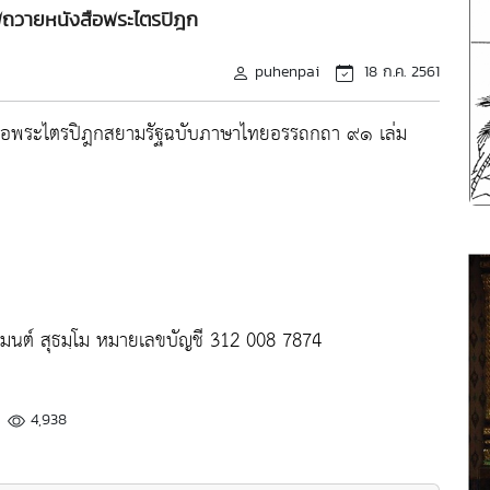
าพถวายหนังสือพระไตรปิฎก
puhenpai
18 ก.ค. 2561
งสือพระไตรปิฎกสยามรัฐฉบับภาษาไทยอรรถกถา ๙๑ เล่ม
ธมนต์ สุธมฺโม หมายเลขบัญชี 312 008 7874
4,938