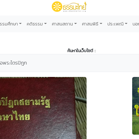
รรมศึกษา
คติธรรม
ศาสนสถาน
ศาสนพิธี
ประเพณี
บอ
ค้นหาในเว็บไซต์ :
สือพระไตรปิฎก