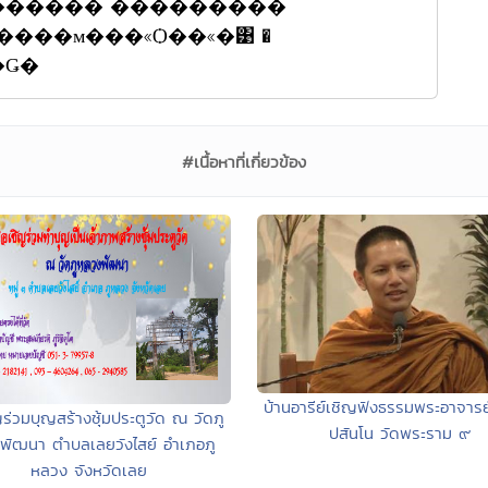
������ ���������
���м���«Ѻ��«�͹ �
���Ǥ�
#เนื้อหาที่เกี่ยวข้อง
บ้านอารีย์เชิญฟังธรรมพระอาจา
ร่วมบุญสร้างซุ้มประตูวัด ณ วัดภู
ปสันโน วัดพระราม ๙
พัฒนา ตำบลเลยวังไสย์ อำเภอภู
หลวง จังหวัดเลย