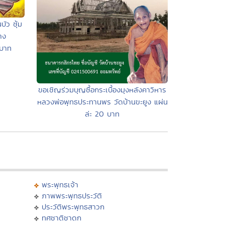
ัว ซุ้ม
าง
 บาท
ขอเชิญร่วมบุญซื้อกระเบื้องมุงหลังคาวิหาร
หลวงพ่อพุทธประทานพร วัดบ้านขะยูง แผ่น
ล่ะ 20 บาท
พระพุทธเจ้า
ภาพพระพุทธประวัติ
ประวัติพระพุทธสาวก
ทศชาติชาดก