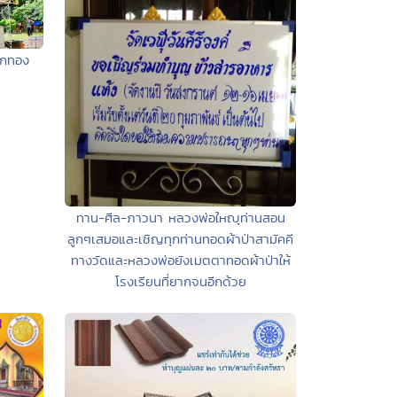
ักทอง
ทาน-ศีล-ภาวนา หลวงพ่อใหญุท่านสอน
ลูกๆเสมอและเชิญทุกท่านทอดผ้าป่าสามัคคี
ทางวัดและหลวงพ่อยังเมตตาทอดผ้าป่าให้
โรงเรียนที่ยากจนอีกด้วย