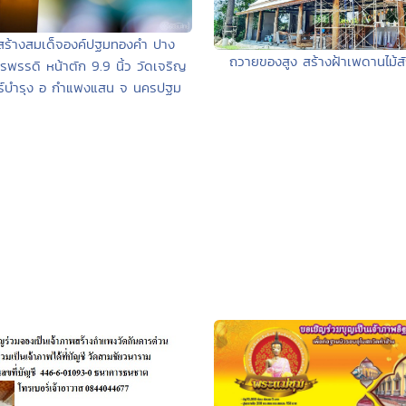
สร้างสมเด็จองค์ปฐมทองคำ ปาง
ถวายของสูง สร้างฝ้าเพดานไม้ส
รพรรดิ หน้าตัก 9.9 นิ้ว วัดเจริญ
ร์บำรุง อ กำแพงแสน จ นครปฐม