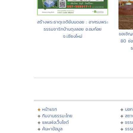
สร้างพระธาตุเจดีย์บนดอย : อาศรมพระ
ธรรมจาริกบ้านตุงลอย อ.อมก๋อย
ขอเชิญ
จ.เชียงใหม่
80 ช่อ
ธ
หน้าแรก
บอก
ทีมงานธรรมะไทย
สถา
แผนผังเว็บไซต์
ธรร
ค้นหาข้อมูล
ธรร