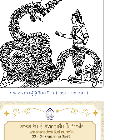
• พระราชาผู้รู้เสียงสัตว์ ( ขุรปุตตชาดก )