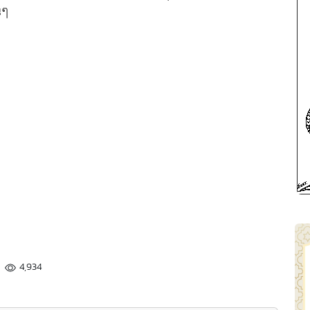
นๆ
4,934