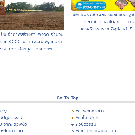
ขอเชิญร่วมบุญสร้างซ่อมแซม ฐานบ
ประตูหน้าต่างอุโบสถ วัดท่าช้
นครศรีธรรมราช อิฐก้อนล่ะ 5
เป็นเจ้าภาพสร้างกำแพงวัด จำนวน
งละ 3,000 บาท เพื่อเป็นพุทธบูชา
รรมะบูชา สังฆบูชา ด่วนๆๆๆ
Go To Top
บุญ
พระพุทธศาสนา
นปฏิบัติธรรม
พระไตรปิฏก
มะจากหลวงพ่อ
หัวข้อธรรม
มะกับเยาวชน
พจนานุกรมพุทธศาสน์