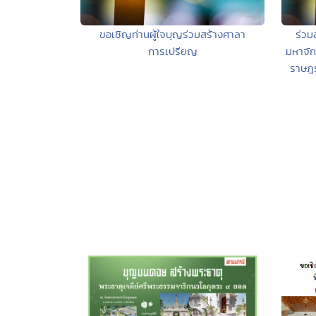
ขอเชิญท่านผู้ใจบุญร่วมสร้างศาลา
ร่วม
การเปรียญ
มหาจัก
ราษฎ