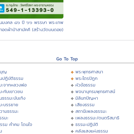
ฒนมงคล ๘๖ ปี ๖๖ พรรษา พระเทพ
ทอดผ้าป่าสามัคคี (สร้างวัดบนดอย)
Go To Top
บุญ
พระพุทธศาสนา
นปฏิบัติธรรม
พระไตรปิฏก
มะจากหลวงพ่อ
หัวข้อธรรม
มะกับเยาวชน
พจนานุกรมพุทธศาสน์
นธรรมะบันเทิง
มิลินทปัญหา
มะบรรยาย
เสียงธรรม
วามธรรมะ
สถานีเพลงธรรมะ
ธรรมะ
เพลงธรรมะ/ดนตรีสมาธิ
ธรรม คำคม โดนใจ
ธรรมะปฏิบัติ
ม
คลังแสงแห่งธรรม