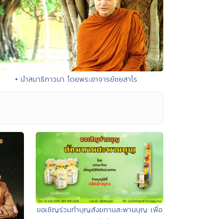
• นำสมาธิภาวนา โดยพระอาจารย์ชยสาโร
ขอเชิญร่วมทำบุญสังฆทานสะพานบุญ เพื่อ