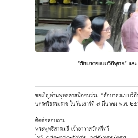
“ตักบาตรแบบวิถีพุทธ” และ
ขอเชิญท่านพุทธศาสนิกชนร่วม “ตักบาตรแบบวิถีพ
นครศรีธรรมราช ในวันเสาร์ที่ ๗ มีนาคม พ.ศ. 
ติดต่อสอบถาม
พระพุทธิสารเมธี เจ้าอาวาสวัดศรีทวี
โทร. ๐๘๑-๓๗๐-๕๙๙๑, ๐๗๕-๓๔๑-๒๔๘