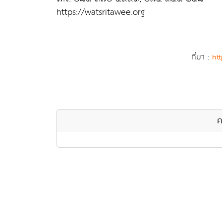
https://watsritawee.org
ที่มา :
htt
ค