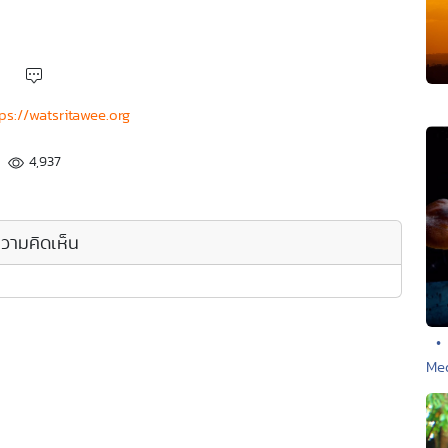
ps://watsritawee.org
4,937
วามคิดเห็น
•
Med