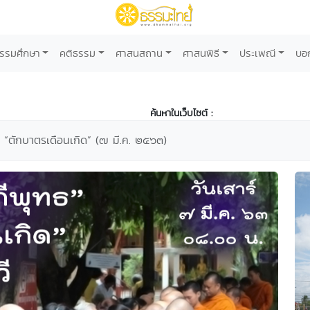
รรมศึกษา
คติธรรม
ศาสนสถาน
ศาสนพิธี
ประเพณี
บอ
ค้นหาในเว็บไซต์ :
 “ตักบาตรเดือนเกิด” (๗ มี.ค. ๒๕๖๓)