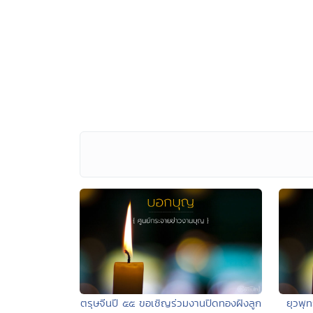
ตรุษจีนปี ๕๕ ขอเชิญร่วมงานปิดทองฝังลูก
ยุวพุ