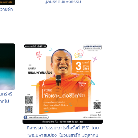
มูลนิธิรัศมีแห่งธรรม
วายผ้า
นทร์ศรี
ททีโป
กิจกรรม "ธรรมะวาไรตี้ครั้งที่ 155" โดย
‘พระมหาสมปอง’ ในวันเสาร์ที่ 3ตุลาคม