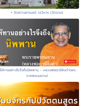
• วัดสว่างอารมณ์ วรวิหาร (วัดจวน)
 ให้ทานอย่างไรจึงถึงนิพพาน - หลวงพ่อฤาษีลิงดำ(พระ
ราชพรหมยาน)