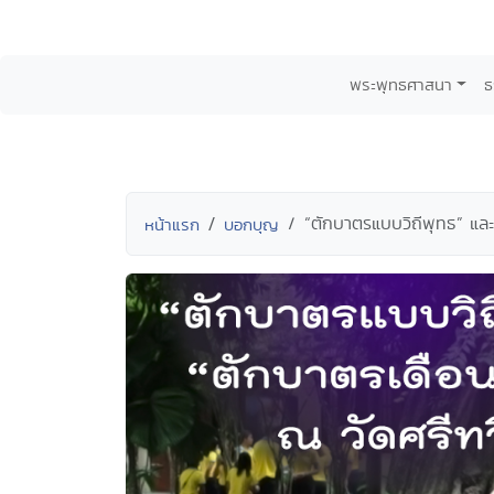
พระพุทธศาสนา
ธ
“ตักบาตรแบบวิถีพุทธ” และ
หน้าแรก
บอกบุญ