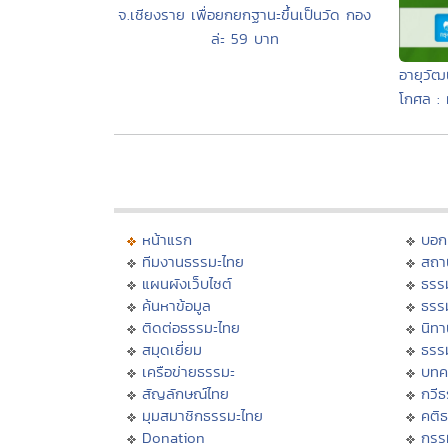
จ.เชียงราย เพื่อยกยกฐานะขึ้นเป็นวัด กอง
ล่ะ 59 บาท
อายุวั
โกศล : 
หน้าแรก
บอก
ทีมงานธรรมะไทย
สถา
แผนผังเว็บไซต์
ธรร
ค้นหาข้อมูล
ธรร
ติดต่อธรรมะไทย
นิทา
สมุดเยี่ยม
ธรร
เครือข่ายธรรมะ
บทค
สัญลักษณ์ไทย
กวี
มุมสมาชิกธรรมะไทย
คติ
Donation
กรร