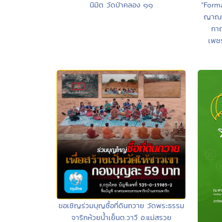
นิมิต วัดป่าคลอง ๑๑
"Form
ญาณก
กาญ
เพชร
ขอเชิญร่วมบุญซื้อที่ดินถวาย วัดพระธรรม
จาริกห้วยน้ำเย็นต.วาวี อ.แม่สรวย