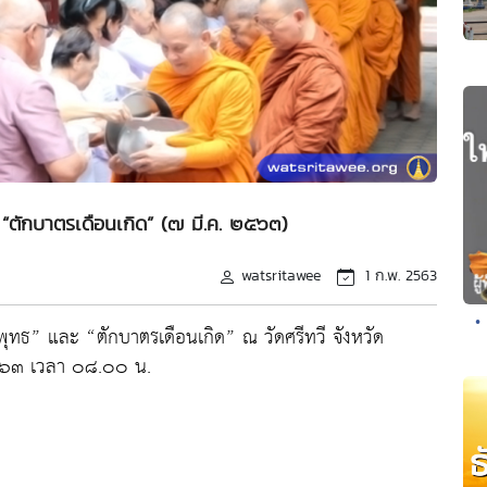
 “ตักบาตรเดือนเกิด” (๗ มี.ค. ๒๕๖๓)
watsritawee
1 ก.พ. 2563
•
ุทธ” และ “ตักบาตรเดือนเกิด” ณ วัดศรีทวี จังหวัด
๒๕๖๓ เวลา ๐๘.๐๐ น.