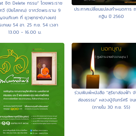
at จิต Delete กรรม" โดยพระราช
ประกาศเปลี่ยนแปลงกำหนดการ ถ
วี (ปิยโสภณ) จากวัดพระราม 9
กฐิน ปี 2560
จนภิเษก ที่ ยุวพุทธฯ(บางแค)
เกษม 54 อา. 25 ก.ย. 54 เวลา
13.00 - 16.00 น.
ร่วมพิมพ์หนังสือ “สุริยาส่องฟ้า จั
ส่องธรรม” หลวงปู่จันทร์ศรี จนฺ
(ภายใน 30 ก.ย. 55)