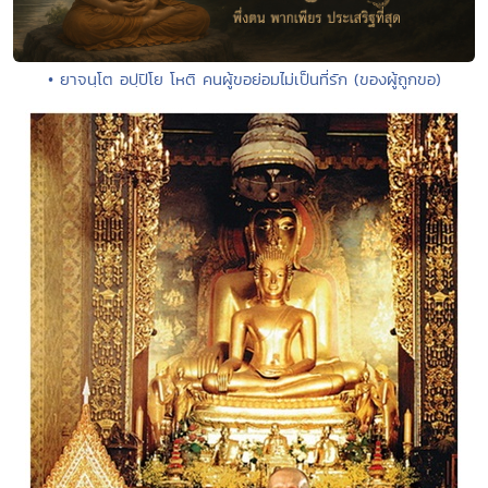
• ยาจนฺโต อปฺปิโย โหติ คนผู้ขอย่อมไม่เป็นที่รัก (ของผู้ถูกขอ)