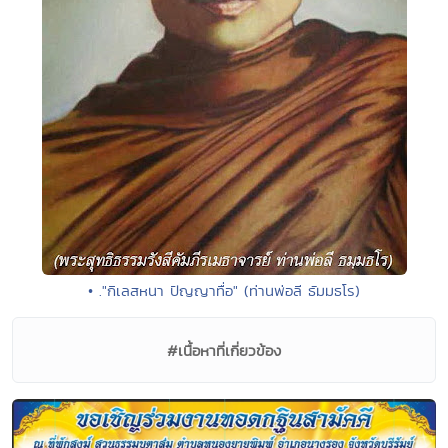
• ."กิเลสหนา ปัญญาทื่อ" (ท่านพ่อลี ธัมมธโร)
#เนื้อหาที่เกี่ยวข้อง