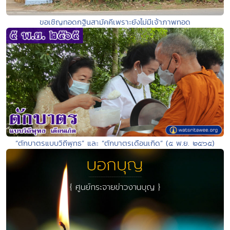
ขอเชิญทอดกฐินสามัคคีเพราะยังไม่มีเจ้าภาพทอด
“ตักบาตรแบบวิถีพุทธ” และ “ตักบาตรเดือนเกิด” (๕ พ.ย. ๒๕๖๕)