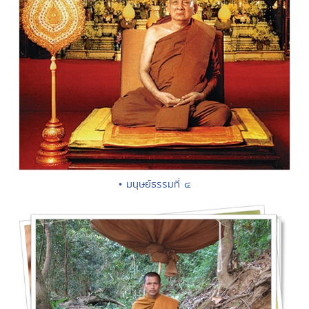
• มนุษย์ธรรมที่ ๔