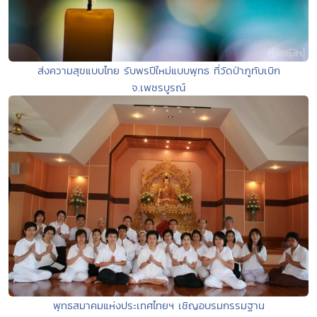
ส่งความสุขแบบไทย รับพรปีใหม่แบบพุทธ ที่วัดป่าภูทับเบิก
จ.เพชรบูรณ์
พุทธสมาคมแห่งประเทศไทยฯ เชิญอบรมกรรมฐาน