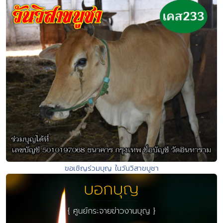
ขอเชิญร่วมบุญ ในวันวิสาขบูชา