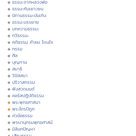
ธรรมะจากหลวงพ่อ
ธรรมะกับเยาวชน
นิทานธรรมะบันเทิง
ธรรมะบรรยาย
บทความธรรมะ
กวีธรรมะ
คติธรรม คำคม โดนใจ
กรรม
ศีล
บุญทาน
สมาธิ
วิปัสสนา
ปริวาสกรรม
ฟังสวดมนต์
คอร์สปฏิบัติธรรม
พระพุทธศาสนา
พระไตรปิฏก
หัวข้อธรรม
พจนานุกรมพุทธศาสน์
มิลินทปัญหา
เสียงธรรม