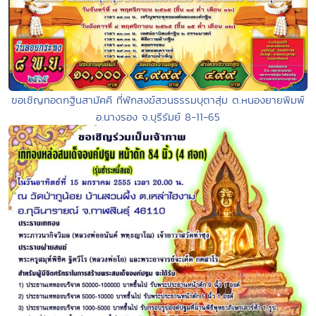
ขอเชิญทอดกฐินสามัคคี ที่พักสงฆ์สวนธรรมบุตาสุ่ม ต.หนองยายพิมพ์
อ.นางรอง จ.บุรีรัมย์ 8-11-65