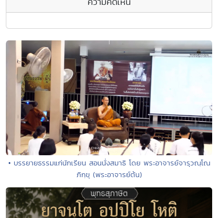
ความคิดเห็น
• บรรยายธรรมแก่นักเรียน สอนนั่งสมาธิ โดย พระอาจารย์จารุวณฺโณ
ภิกฺขุ (พระอาจารย์ต้น)