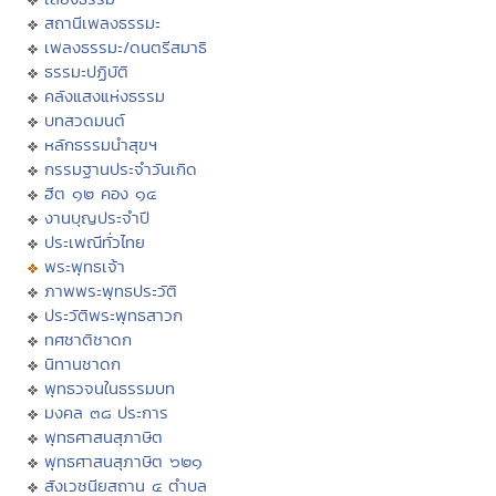
สถานีเพลงธรรมะ
เพลงธรรมะ/ดนตรีสมาธิ
ธรรมะปฏิบัติ
คลังแสงแห่งธรรม
บทสวดมนต์
หลักธรรมนำสุขฯ
กรรมฐานประจำวันเกิด
ฮีต ๑๒ คอง ๑๔
งานบุญประจำปี
ประเพณีทั่วไทย
พระพุทธเจ้า
ภาพพระพุทธประวัติ
ประวัติพระพุทธสาวก
ทศชาติชาดก
นิทานชาดก
พุทธวจนในธรรมบท
มงคล ๓๘ ประการ
พุทธศาสนสุภาษิต
พุทธศาสนสุภาษิต ๖๒๑
สังเวชนียสถาน ๔ ตำบล