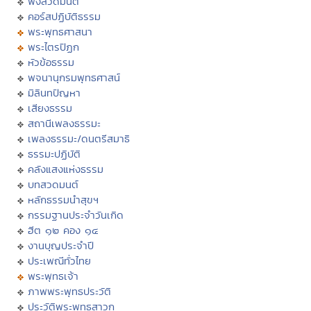
ฟังสวดมนต์
คอร์สปฏิบัติธรรม
พระพุทธศาสนา
พระไตรปิฏก
หัวข้อธรรม
พจนานุกรมพุทธศาสน์
มิลินทปัญหา
เสียงธรรม
สถานีเพลงธรรมะ
เพลงธรรมะ/ดนตรีสมาธิ
ธรรมะปฏิบัติ
คลังแสงแห่งธรรม
บทสวดมนต์
หลักธรรมนำสุขฯ
กรรมฐานประจำวันเกิด
ฮีต ๑๒ คอง ๑๔
งานบุญประจำปี
ประเพณีทั่วไทย
พระพุทธเจ้า
ภาพพระพุทธประวัติ
ประวัติพระพุทธสาวก