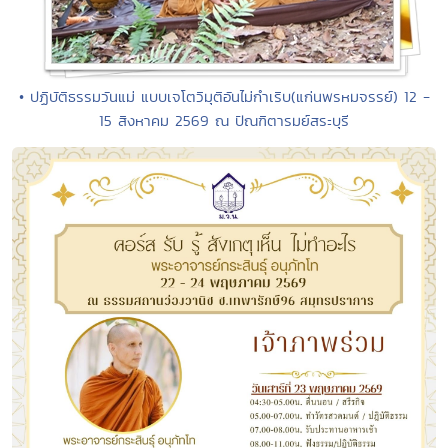
• ปฏิบัติธรรมวันแม่ แบบเจโตวิมุติอันไม่กำเริบ(แก่นพรหมจรรย์) 12 -
15 สิงหาคม 2569 ณ ปัณฑิตารมย์สระบุรี