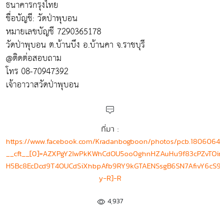
ธนาคารกรุงไทย
ชื่อบัญชี: วัดป่าพุบอน
หมายเลขบัญชี 7290365178
วัดป่าพุบอน ต.บ้านบึง อ.บ้านคา จ.ราชบุรี
@ติดต่อสอบถาม
โทร 08-70947392​
เจ้าอาวาสวัดป่าพุบอน
ที่มา :
https://www.facebook.com/Kradanbogboon/photos/pcb.18060
__cft__[0]=AZXPgY2IwPkKWhCdOU5oo0ghnHZAuHu9f83cPZvTOim
H5Bc8EcDcd9T4OUCdSiXhbpAfb9RY9kGTAENSsgB6SN7AfivY6cS9
y-R]-R
4,937