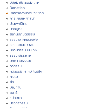
มุมสมาชิกธรรมะไทย
Donation
เทศกาลงานวัดช่วยชาติ
การเผยแผ่ศาสนา
ประเพณีไทย
บอกบุญ
สถานปฏิบัติธรรม
ธรรมะจากหลวงพ่อ
ธรรมะกับเยาวชน
นิทานธรรมะบันเทิง
ธรรมะบรรยาย
บทความธรรมะ
กวีธรรมะ
คติธรรม คำคม โดนใจ
กรรม
ศีล
บุญทาน
สมาธิ
วิปัสสนา
ปริวาสกรรม