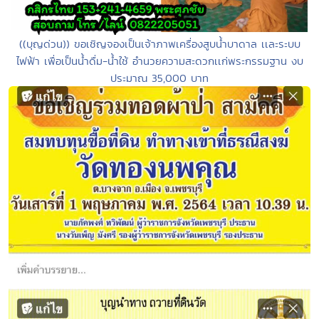
((บุญด่วน)) ขอเชิญจองเป็นเจ้าภาพเครื่องสูบน้ำบาดาล เเละระบบ
ไฟฟ้า เพื่อเป็นน้ำดื่ม-น้ำใช้ อำนวยความสะดวกเเก่พระกรรมฐาน งบ
ประมาณ 35,000 บาท