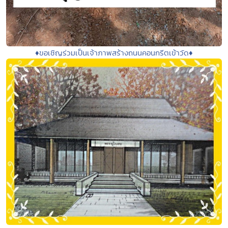
♦️ขอเชิญร่วมเป็นเจ้าภาพสร้างถนนคอนกรีตเข้าวัด♦️