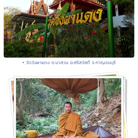
• วัดวังผาแดง ต.นาสวน อ.ศรีสวัสดิ์ จ.กาญจนบุรี