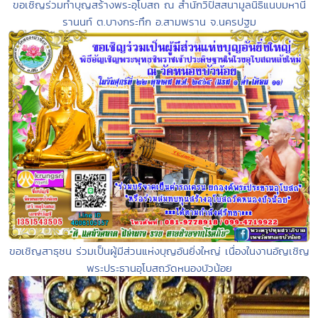
ขอเชิญร่วมทำบุญสร้างพระอุโบสถ ณ สำนักวิปัสสนามูลนิธิแนบมหานี
รานนท์ ต.บางกระทึก อ.สามพราน จ.นครปฐม
ขอเชิญสาธุชน ร่วมเป็นผู้มีส่วนแห่งบุญอันยิ่งใหญ่ เนื่องในงานอัญเชิญ
พระประธานอุโบสถวัดหนองบัวน้อย