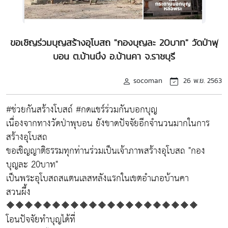
ขอเชิญร่วมบุญสร้างอุโบสถ "กองบุญละ 20บาท" วัดป่าพุ
บอน ต.บ้านบึง อ.บ้านคา จ.ราชบุรี
socoman
26 พ.ย. 2563
#ช่วยกันสร้างโบสถ์ #กดแชร์ร่วมกันบอกบุญ
เนื่องจากทางวัดป่าพุบอน ยังขาดปัจจัยอีกจำนวนมากในการ
สร้างอุโบสถ
ขอเชิญญาติธรรมทุกท่านร่วมเป็นเจ้าภาพสร้างอุโบสถ "กอง
บุญละ 20บาท"
เป็นพระอุโบสถสแตนเลสหลังแรกในเขตอำเภอบ้านคา
สวนผึ้ง
🔶🔶🔶🔶🔶🔶🔶🔶🔶🔶🔶🔶🔶🔶🔶🔶🔶🔶🔶🔶🔶
โอนปัจจัยทำบุญได้ที่