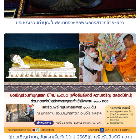
ขอเชิญร่วมทำบุญในพิธีเททองหล่อพระอัครสาวกซ้าย-ขวา
🎀ขอเชิญทำบุญวันแรกเริ่มต้นปีใหม่ 2565🎀 (เพื่อรับสิ่งดีดี ความ