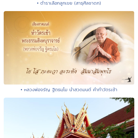
• ตำราเลือกลูกเขย (สาธุศีลชาดก)
• หลวงพ่อจรัญ ฐิตธมฺโม นำสวดมนต์ คำทำวัตรเช้า