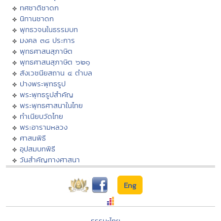
ทศชาติชาดก
นิทานชาดก
พุทธวจนในธรรมบท
มงคล ๓๘ ประการ
พุทธศาสนสุภาษิต
พุทธศาสนสุภาษิต ๖๒๑
สังเวชนียสถาน ๔ ตำบล
ปางพระพุทธรูป
พระพุทธรูปสำคัญ
พระพุทธศาสนาในไทย
ทำเนียบวัดไทย
พระอารามหลวง
ศาสนพิธี
อุปสมบทพิธี
วันสำคัญทางศาสนา
Eng
ธรรมะไทย