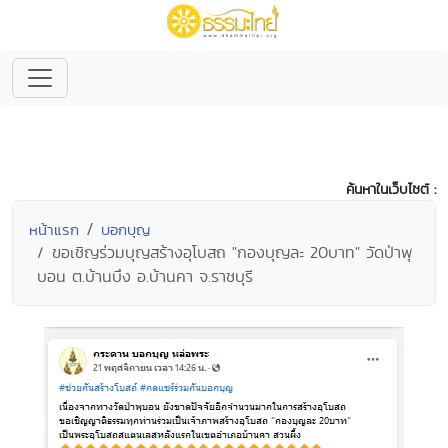
ค้นหาในเว็บไซต์ :
หน้าแรก
บอกบุญ
ขอเชิญร่วมบุญสร้างอุโบสถ "กองบุญละ 20บาท" วัดป่าพุ
บอน ต.บ้านบึง อ.บ้านคา จ.ราชบุรี