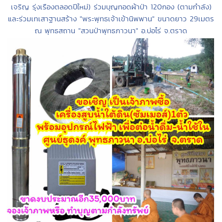
เจริญ รุ่งเรืองตลอดปีใหม่) ร่วมบุญทอดผ้าป่า 120กอง (ตามกำลัง)
และร่วมเทเสาฐานสร้าง "พระพุทธเจ้าเข้านิพพาน" ขนาดยาว 29เมตร
ณ พุทธสถาน "สวนป่าพุทธภาวนา" อ.บ่อไร่ จ.ตราด