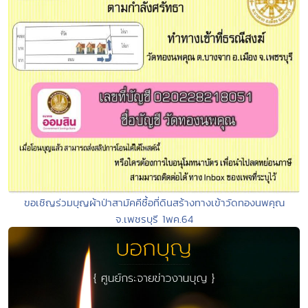
ขอเชิญร่วมบุญผ้าป่าสามัคคีซื้อที่ดินสร้างทางเข้าวัดทองนพคุณ
จ.เพชรบุรี 1พค.64