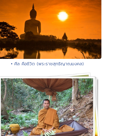
• ศีล คือชีวิต (พระราชสุทธิญาณมงคล)