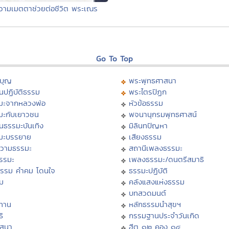
วามเมตตาช่วยต่อชีวิต พระเณร
Go To Top
บุญ
พระพุทธศาสนา
นปฏิบัติธรรม
พระไตรปิฏก
มะจากหลวงพ่อ
หัวข้อธรรม
มะกับเยาวชน
พจนานุกรมพุทธศาสน์
นธรรมะบันเทิง
มิลินทปัญหา
มะบรรยาย
เสียงธรรม
วามธรรมะ
สถานีเพลงธรรมะ
ธรรมะ
เพลงธรรมะ/ดนตรีสมาธิ
ธรรม คำคม โดนใจ
ธรรมะปฏิบัติ
ม
คลังแสงแห่งธรรม
บทสวดมนต์
ทาน
หลักธรรมนำสุขฯ
ิ
กรรมฐานประจำวันเกิด
สสนา
ฮีต ๑๒ คอง ๑๔