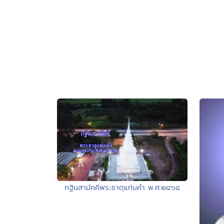
กฐินสามัคคีพระธาตุแท่นคำ พ.ศ.๒๕๖๕