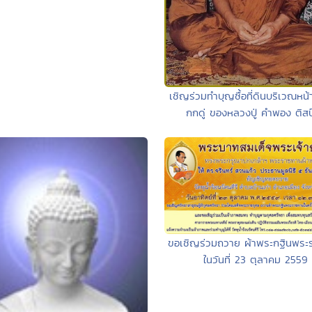
เชิญร่วมทำบุญซื้อที่ดินบริเวณหน้า
กกดู่ ของหลวงปู่ คำพอง ติสป
ขอเชิญร่วมถวาย ผ้าพระกฐินพระ
ในวันที่ 23 ตุลาคม 2559