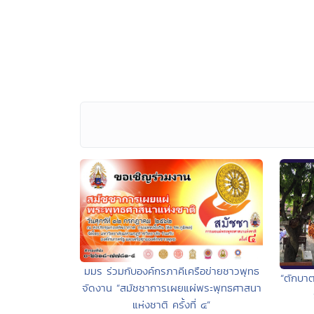
มมร ร่วมกับองค์กรภาคีเครือข่ายชาวพุทธ
“ตักบาต
จัดงาน “สมัชชาการเผยแผ่พระพุทธศาสนา
แห่งชาติ ครั้งที่ ๔”