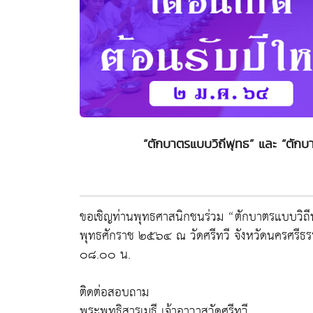
“ตักบาตรแบบวิถีพุทธ” และ “ตักบา
ขอเชิญท่านพุทธศาสนิกชนร่วม “ตักบาตรแบบวิถีพ
พุทธศักราช ๒๕๖๔ ณ วัดศรีทวี จังหวัดนครศรีธ
๐๘.๐๐ น.
ติดต่อสอบถาม
พระพุทธิสารเมธี เจ้าอาวาสวัดศรีทวี