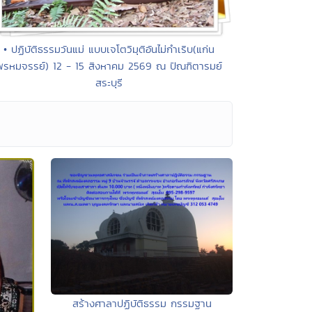
• ปฏิบัติธรรมวันแม่ แบบเจโตวิมุติอันไม่กำเริบ(แก่น
พรหมจรรย์) 12 - 15 สิงหาคม 2569 ณ ปัณฑิตารมย์
สระบุรี
สร้างศาลาปฏิบัติธรรม กรรมฐาน