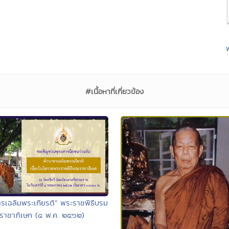
#เนื้อหาที่เกี่ยวข้อง
รเฉลิมพระเกียรติ” พระราชพิธีบรม
ราชาภิเษก (๔ พ.ค. ๒๕๖๒)