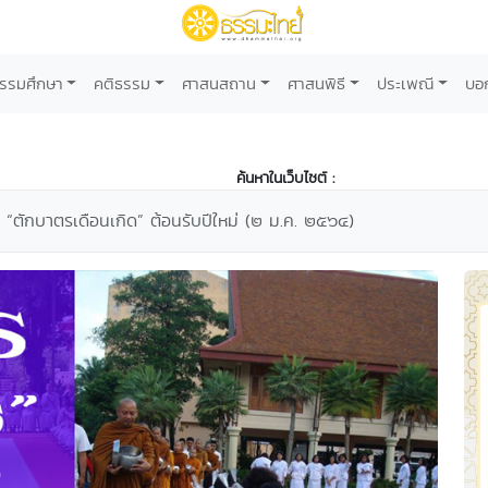
รรมศึกษา
คติธรรม
ศาสนสถาน
ศาสนพิธี
ประเพณี
บอ
ค้นหาในเว็บไซต์ :
 “ตักบาตรเดือนเกิด” ต้อนรับปีใหม่ (๒ ม.ค. ๒๕๖๔)