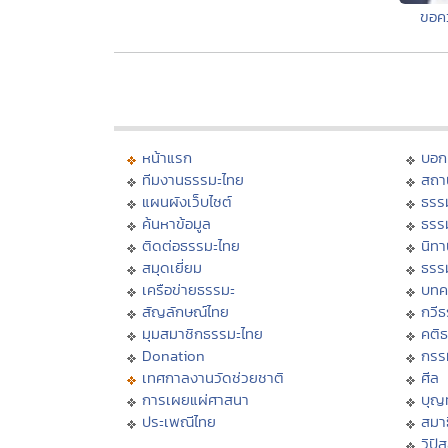
ขอค
หน้าแรก
บอก
ทีมงานธรรมะไทย
สถา
แผนผังเว็บไซต์
ธรร
ค้นหาข้อมูล
ธรร
ติดต่อธรรมะไทย
นิทา
สมุดเยี่ยม
ธรร
เครือข่ายธรรมะ
บทค
สัญลักษณ์ไทย
กวี
มุมสมาชิกธรรมะไทย
คติ
Donation
กรร
เทศกาลงานวัดช่วยชาติ
ศีล
การเผยแผ่ศาสนา
บุญ
ประเพณีไทย
สมาธ
วิปั