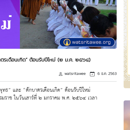
ตรเดือนเกิด” ต้อนรับปีใหม่ (๒ ม.ค. ๒๕๖๔)
watsritawee
6 ธ.ค. 2563
ุทธ” และ “ตักบาตรเดือนเกิด” ต้อนรับปีใหม่
รรมราช ในวันเสาร์ที่ ๒ มกราคม พ.ศ. ๒๕๖๔ เวลา