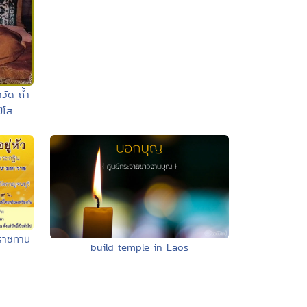
วัด ถ้ำ
์โส
ราชทาน
build temple in Laos