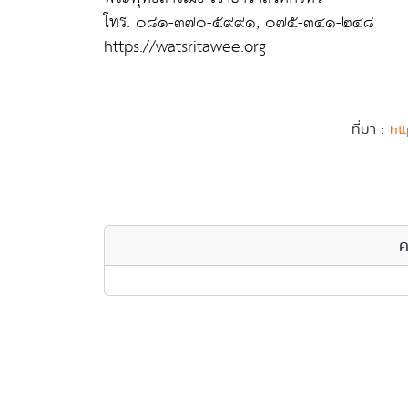
โทร. ๐๘๑-๓๗๐-๕๙๙๑, ๐๗๕-๓๔๑-๒๔๘
https://watsritawee.org
ที่มา :
htt
ค