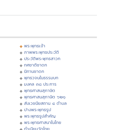
พระพุทธเจ้า
ภาพพระพุทธประวัติ
ประวัติพระพุทธสาวก
ทศชาติชาดก
นิทานชาดก
พุทธวจนในธรรมบท
มงคล ๓๘ ประการ
พุทธศาสนสุภาษิต
พุทธศาสนสุภาษิต ๖๒๑
สังเวชนียสถาน ๔ ตำบล
ปางพระพุทธรูป
พระพุทธรูปสำคัญ
พระพุทธศาสนาในไทย
ทำเนียบวัดไทย