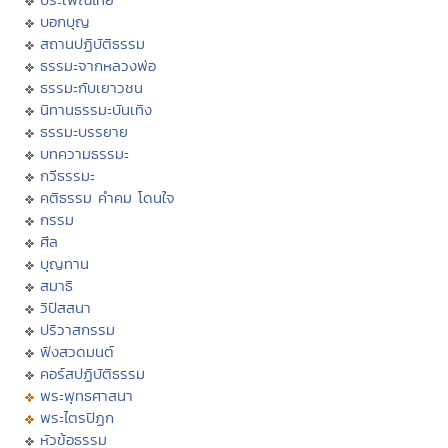
บอกบุญ
สถานปฏิบัติธรรม
ธรรมะจากหลวงพ่อ
ธรรมะกับเยาวชน
นิทานธรรมะบันเทิง
ธรรมะบรรยาย
บทความธรรมะ
กวีธรรมะ
คติธรรม คำคม โดนใจ
กรรม
ศีล
บุญทาน
สมาธิ
วิปัสสนา
ปริวาสกรรม
ฟังสวดมนต์
คอร์สปฏิบัติธรรม
พระพุทธศาสนา
พระไตรปิฏก
หัวข้อธรรม