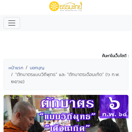
ค้นหาในเว็บไซต์ :
หน้าแรก
บอกบุญ
"ตักบาตรแบบวิถีพุทธ" และ "ตักบาตรเดือนเกิด" (๖ ก.พ.
๒๕๖๔)