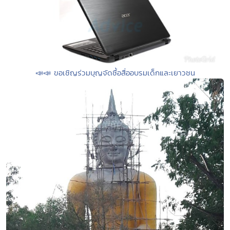
📣📣 ขอเชิญร่วมบุญจัดซื้อสื่ออบรมเด็กและเยาวชน