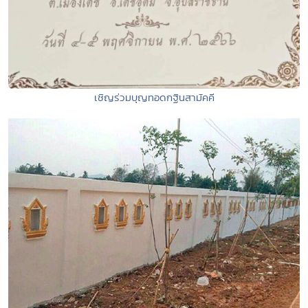
เชิญร่วมบุญทอดกฐินสามัคคี