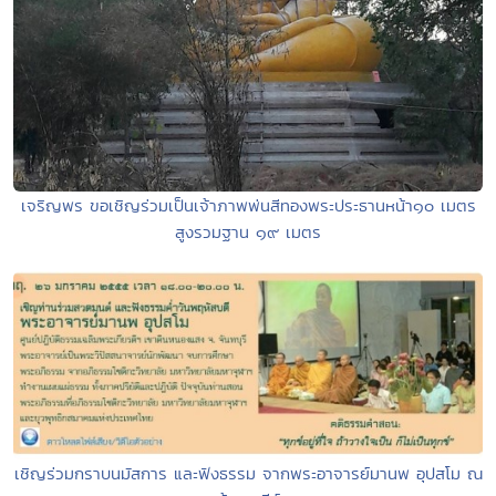
เจริญพร ขอเชิญร่วมเป็นเจ้าภาพพ่นสีทองพระประธานหน้า๑๐ เมตร
สูงรวมฐาน ๑๙ เมตร
เชิญร่วมกราบนมัสการ และฟังธรรม จากพระอาจารย์มานพ อุปสโม ณ