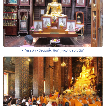
• "กรรม เหมือนเมล็ดพืชที่ถูกหว่านลงในดิน"