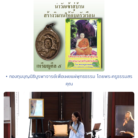
• กองทุนบุญนิธิบูรพาจารย์เพื่อเผยแผ่พุทธธรรม โดยพระครูธรรมสร
คุณ