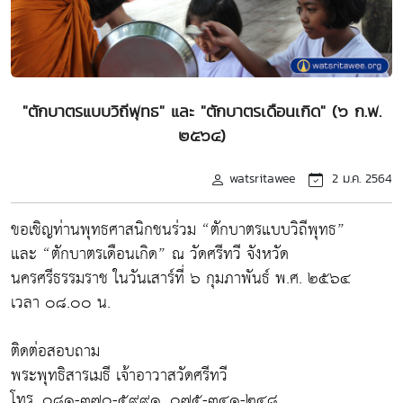
"ตักบาตรแบบวิถีพุทธ" และ "ตักบาตรเดือนเกิด" (๖ ก.พ.
๒๕๖๔)
watsritawee
2 ม.ค. 2564
ขอเชิญท่านพุทธศาสนิกชนร่วม “ตักบาตรแบบวิถีพุทธ”
และ “ตักบาตรเดือนเกิด” ณ วัดศรีทวี จังหวัด
นครศรีธรรมราช ในวันเสาร์ที่ ๖ กุมภาพันธ์ พ.ศ. ๒๕๖๔
เวลา ๐๘.๐๐ น.
ติดต่อสอบถาม
พระพุทธิสารเมธี เจ้าอาวาสวัดศรีทวี
โทร. ๐๘๑-๓๗๐-๕๙๙๑, ๐๗๕-๓๔๑-๒๔๘