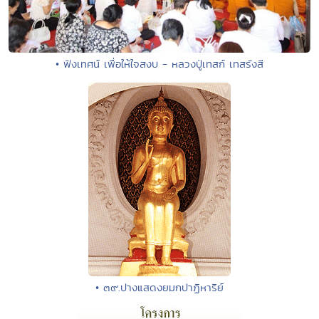
• ฟังเทศน์ เพื่อให้ใจสงบ - หลวงปู่เทสก์ เทสรังสี
• ๓๙.ปางแสดงยมกปาฏิหาริย์