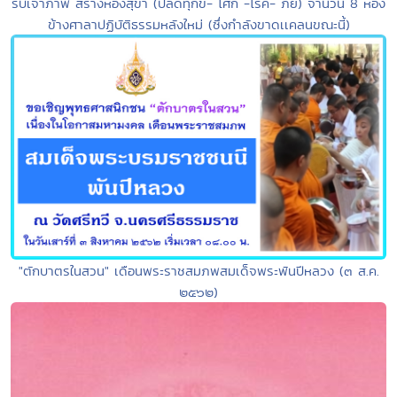
รับเจ้าภาพ สร้างห้องสุขา (ปลดทุกข์- โศก -โรค- ภัย) จำนวน 8 ห้อง
ข้างศาลาปฏิบัติธรรมหลังใหม่ (ซึ่งกำลังขาดเเคลนขณะนี้)
"ตักบาตรในสวน" เดือนพระราชสมภพสมเด็จพระพันปีหลวง (๓ ส.ค.
๒๕๖๒)