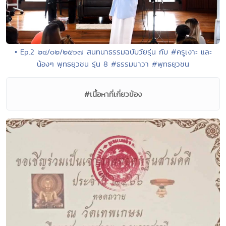
• Ep.2 ๒๔/๐๒/๒๕๖๗ สนทนาธรรมฉบับวัยรุ่น กับ #ครูเงาะ และ
น้องๆ พุทธยุวชน รุ่น 8 #ธรรมนาวา #พุทธยุวชน
#เนื้อหาที่เกี่ยวข้อง