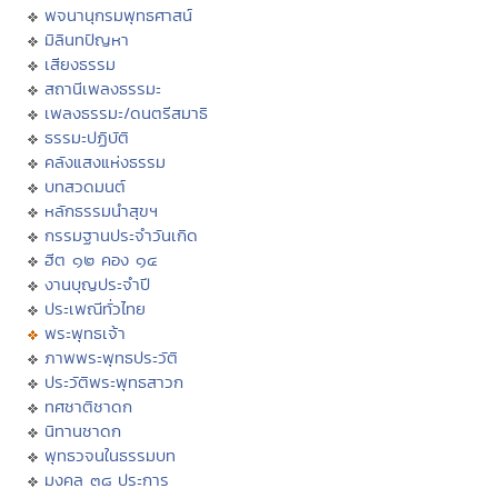
พจนานุกรมพุทธศาสน์
มิลินทปัญหา
เสียงธรรม
สถานีเพลงธรรมะ
เพลงธรรมะ/ดนตรีสมาธิ
ธรรมะปฏิบัติ
คลังแสงแห่งธรรม
บทสวดมนต์
หลักธรรมนำสุขฯ
กรรมฐานประจำวันเกิด
ฮีต ๑๒ คอง ๑๔
งานบุญประจำปี
ประเพณีทั่วไทย
พระพุทธเจ้า
ภาพพระพุทธประวัติ
ประวัติพระพุทธสาวก
ทศชาติชาดก
นิทานชาดก
พุทธวจนในธรรมบท
มงคล ๓๘ ประการ