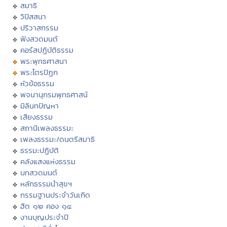
สมาธิ
วิปัสสนา
ปริวาสกรรม
ฟังสวดมนต์
คอร์สปฏิบัติธรรม
พระพุทธศาสนา
พระไตรปิฏก
หัวข้อธรรม
พจนานุกรมพุทธศาสน์
มิลินทปัญหา
เสียงธรรม
สถานีเพลงธรรมะ
เพลงธรรมะ/ดนตรีสมาธิ
ธรรมะปฏิบัติ
คลังแสงแห่งธรรม
บทสวดมนต์
หลักธรรมนำสุขฯ
กรรมฐานประจำวันเกิด
ฮีต ๑๒ คอง ๑๔
งานบุญประจำปี