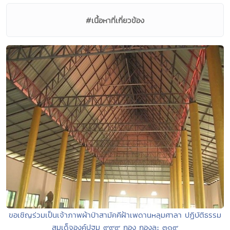
#เนื้อหาที่เกี่ยวข้อง
ขอเชิญร่วมเป็นเจ้าภาพผ้าป่าสามัคคีฝ้าเพดานหลุมศาลา ปฏิบัติธรรม
สมเด็จองค์ปฐม ๙๙๙ กอง กองละ ๓๑๙