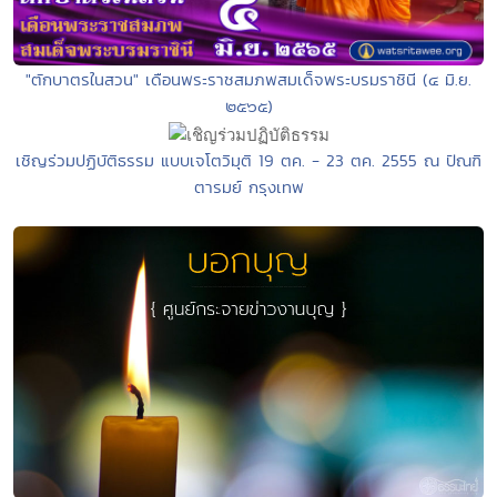
"ตักบาตรในสวน" เดือนพระราชสมภพสมเด็จพระบรมราชินี (๔ มิ.ย.
๒๕๖๕)
เชิญร่วมปฏิบัติธรรม แบบเจโตวิมุติ 19 ตค. - 23 ตค. 2555 ณ ปัณฑิ
ตารมย์ กรุงเทพ