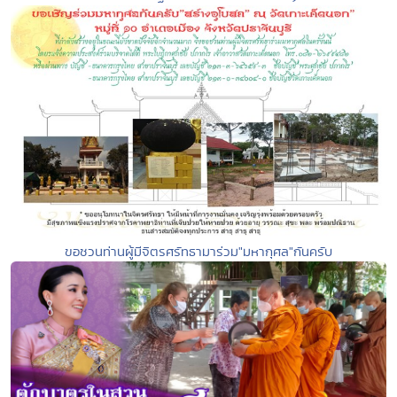
ขอชวนท่านผู้มีจิตรศรัทธามาร่วม"มหากุศล"กันครับ