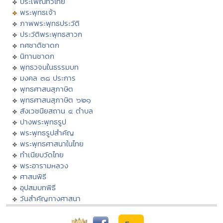
ประเพณีทั่วไทย
พระพุทธเจ้า
ภาพพระพุทธประวัติ
ประวัติพระพุทธสาวก
ทศชาติชาดก
นิทานชาดก
พุทธวจนในธรรมบท
มงคล ๓๘ ประการ
พุทธศาสนสุภาษิต
พุทธศาสนสุภาษิต ๖๒๑
สังเวชนียสถาน ๔ ตำบล
ปางพระพุทธรูป
พระพุทธรูปสำคัญ
พระพุทธศาสนาในไทย
ทำเนียบวัดไทย
พระอารามหลวง
ศาสนพิธี
อุปสมบทพิธี
วันสำคัญทางศาสนา