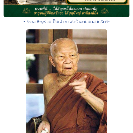
• ✨ขอเชิญร่วมเป็นเจ้าภาพสร้างถนนคอนกรีต✨