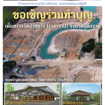
กำหนดการงานปริวาสกรรม บวชเนกขัมมะปฏิบัติ