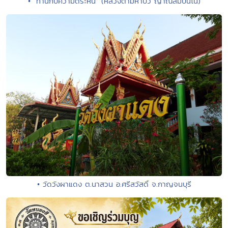
• "ทานกับความตระหนี่" (หลวงตามหาบัว ญาณสัมปันโน)
• วัดวังผาแดง ต.นาสวน อ.ศรีสวัสดิ์ จ.กาญจนบุรี