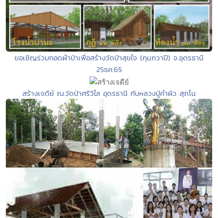
ขอเชิญร่วมทอดผ้าป่าเพื่อสร้างวัดป่าสุขใจ (กุมภวาปี) จ.อุดรธานี
25ธค.65
สร้างเจดีย์ ณ.วัดป่าศรีวิไล อุดรธานี กับหลวงปู่คำผิว สุภโน