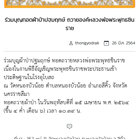
ร่วมบุญทอดผ้าป่าปฐมฤกษ์ ถวายองค์หลวงพ่อพระพุทธชิน
ราช
thongyodrak
26 มี.ค. 2564
ร่วมบุญผ้าป่าปฐมฤกษ์ ทอดถวายหลวงพ่อพระพุทธชินราช
เนื่องในงานพิธีอัญเชิญพระพุทธชินราชพระประธานเข้า
ประดิษฐานในโรงอุโบสถ
ณ วัดหนองบัวน้อย ตำบลหนองบัวน้อย อำเภอสีคิ้ว จังหวัด
นครราชสีมา
ทอดถวายผ้าป่า ในวันพฤหัสบดีที่ ๑๕ เมษายน พ.ศ. ๒๕๖๔
(ขึ้น ๔ ค่ำ เดือน ๖) เวลา ๑๐.๓๙ น.
ที่มา : 162 หมู่ 11 วัดหนองบัวน้อย ต.หนองบัวน้อย อ.สีคิ้ว