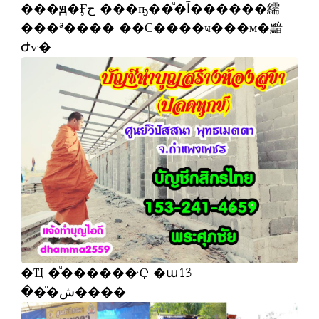
���ԭ�Ӻح ���ҧ��ͧ�آ������繻
���ª���� ��С����ҹ���м�黯
Ժѵ�
�Ҵ �ͧ������Ҿ �ա13
��ͧ�ش����