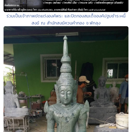
ร่วมเป็นเจ้าภาพขัดแต่งองค์พระ และปิดทองสมเด็จองค์ปฐมชำระหนี้
สงฆ์ ณ สำนักสงฆ์ควนคำทอง จ.พัทลุง