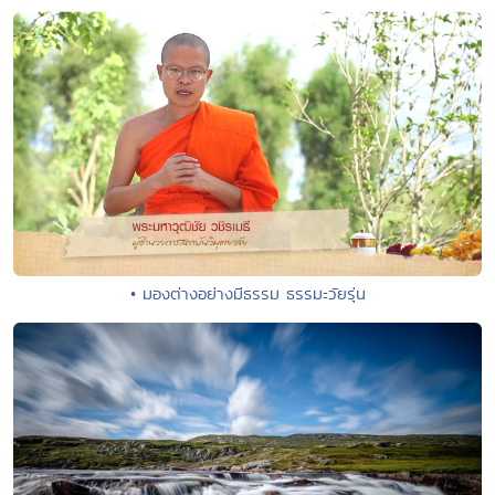
• มองต่างอย่างมีธรรม ธรรมะวัยรุ่น