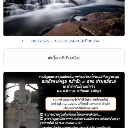
• -:- กระแสธาร ... กระแสธรรมแห่งอริยมรรค -:-
#เนื้อหาที่เกี่ยวข้อง