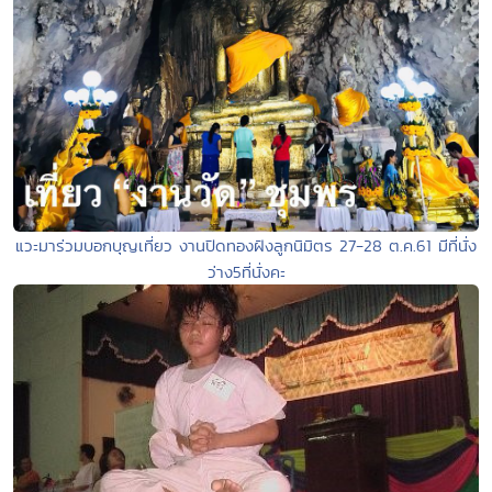
แวะมาร่วมบอกบุญเที่ยว งานปิดทองฝังลูกนิมิตร 27-28 ต.ค.61 มีที่นั่ง
ว่าง5ที่นั่งคะ