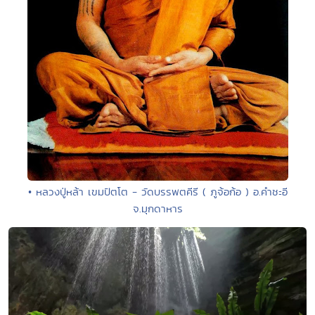
• หลวงปู่หล้า เขมปัตโต - วัดบรรพตคีรี ( ภูจ้อก้อ ) อ.คำชะอี
จ.มุกดาหาร