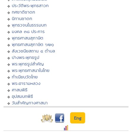
ประวัติพระพุทธสาวก
ทศชาติชาดก
นิทานชาดก
พุทธวจนในธรรมบท
มงคล ๓๘ ประการ
พุทธศาสนสุภาษิต
พุทธศาสนสุภาษิต ๖๒๑
สังเวชนียสถาน ๔ ตำบล
ปางพระพุทธรูป
พระพุทธรูปสำคัญ
พระพุทธศาสนาในไทย
ทำเนียบวัดไทย
พระอารามหลวง
ศาสนพิธี
อุปสมบทพิธี
วันสำคัญทางศาสนา
Eng