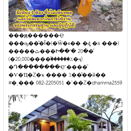
���ԭ������Ҿ
���ҧ��ͧ�آ�(�Ŵ�ء�� �ȡ �ä ���)
�����ٹ���Ի��ʹ� 20��ͧ
(�ػ�������ͧ���20,000�ҷ)
�Դ��������Ҿ˹����ͧ
�Ѵ�Ҵ�Ź�ҡ ���� 1��ͧ��й��
#�ͺ��� 082-2205051 �ʹ��Ź�dhamma2559