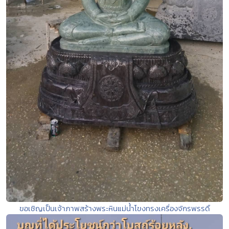
ขอเชิญเป็นเจ้าภาพสร้างพระหินแม่น้ำโขงทรงเครื่องจักรพรรดิ์