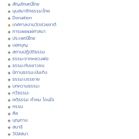
สัญลักษณ์ไทย
มุมสมาชิกธรรมะไทย
Donation
เทศกาลงานวัดช่วยชาติ
การเผยแผ่ศาสนา
ประเพณีไทย
บอกบุญ
สถานปฏิบัติธรรม
ธรรมะจากหลวงพ่อ
ธรรมะกับเยาวชน
นิทานธรรมะบันเทิง
ธรรมะบรรยาย
บทความธรรมะ
กวีธรรมะ
คติธรรม คำคม โดนใจ
กรรม
ศีล
บุญทาน
สมาธิ
วิปัสสนา