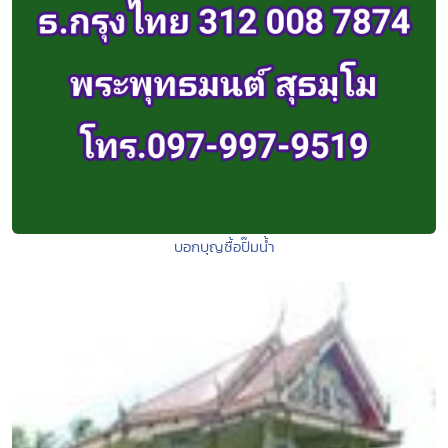
บอกบุญซื้อปั๊มน้ำ