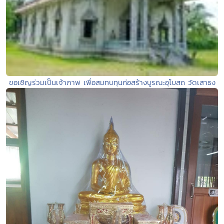
ขอเชิญร่วมเป็นเจ้าภาพ เพื่อสมทบทุนก่อสร้างบูรณะอุโบสถ วัดเสาธง