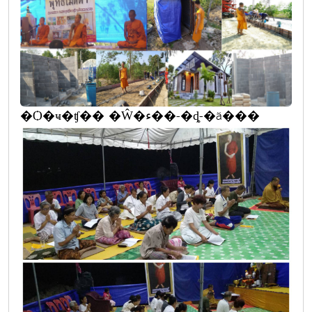
�Ѻ�ҹ�ʧ�� �Ŵ�ء��-�ȡ-�ä���