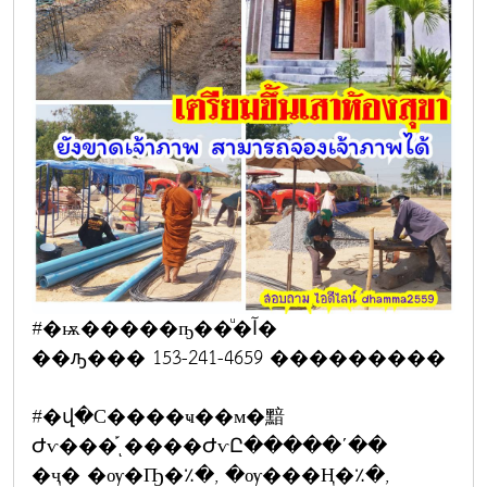
#�ѭ�����ҧ��ͧ�آ�
��ԡ��� 153-241-4659 ���������
#�վ�С����ҹ��м�黯
Ժѵ���֡ͺ����ԺѵԸ�����ʹ��
�ҷ� �ѹ�Ҧ�٪�, �ѹ���Ң�٪�,