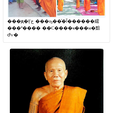
���ԭ�Ӻح ���ҧ��ͧ�آ������繻
���ª���� ��С����ҹ���м�黯
Ժѵ�