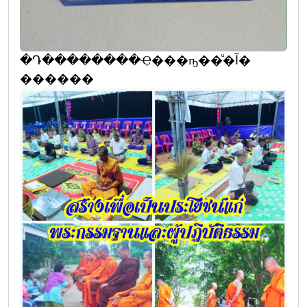
�Դ��������Ҿ���ҧ��ͧ�آ�
������