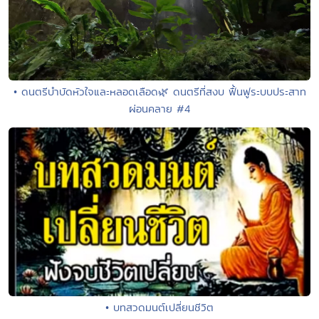
• ดนตรีบำบัดหัวใจและหลอดเลือด🌿 ดนตรีที่สงบ ฟื้นฟูระบบประสาท
ผ่อนคลาย #4
• บทสวดมนต์เปลี่ยนชีวิต