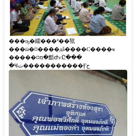
���ҧ�繻���ª��㹡
���ӹ�¤����дǡ����С����ҹ
�����¤ռ�黯ԺѵԸ���
�Ҹت�����������Ӻح