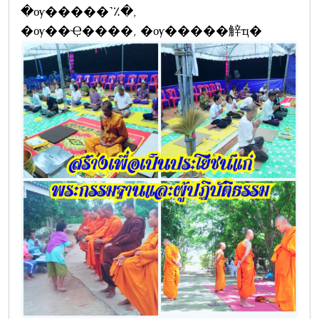
�ѹ�����˺٪�,
�ѹ��Ҿ����, �ѹ�����觪ҵ�