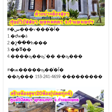
#�س���ѵ���ͧ�آ�
1.�ժѡ�á
2.�շ���Һ���
3.��ⶩ��
4.����ҧ��ҧ˹�� ��ҧ���
#�ѭ�����ҧ��ͧ�آ�
��ԡ��� 153-241-4659 ���������