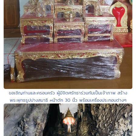
ขอเชิญท่านและครอบครัว ผู้มีจิตศรัทธาร่วมกันเป็นเจ้าภาพ สร้าง
พระพุทธรูปปางสมาธิ หน้าตัก 30 นิ้ว พร้อมเครื่องประกอบต่างๆ