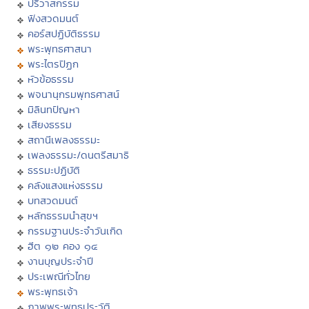
ปริวาสกรรม
ฟังสวดมนต์
คอร์สปฏิบัติธรรม
พระพุทธศาสนา
พระไตรปิฏก
หัวข้อธรรม
พจนานุกรมพุทธศาสน์
มิลินทปัญหา
เสียงธรรม
สถานีเพลงธรรมะ
เพลงธรรมะ/ดนตรีสมาธิ
ธรรมะปฏิบัติ
คลังแสงแห่งธรรม
บทสวดมนต์
หลักธรรมนำสุขฯ
กรรมฐานประจำวันเกิด
ฮีต ๑๒ คอง ๑๔
งานบุญประจำปี
ประเพณีทั่วไทย
พระพุทธเจ้า
ภาพพระพุทธประวัติ