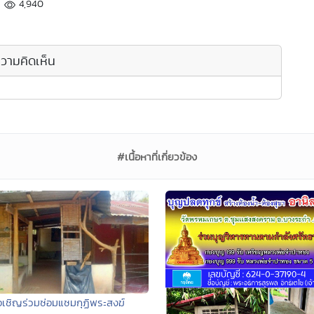
4,940
วามคิดเห็น
#เนื้อหาที่เกี่ยวข้อง
เชิญร่วมซ่อมแซมกุฏิพระสงฆ์