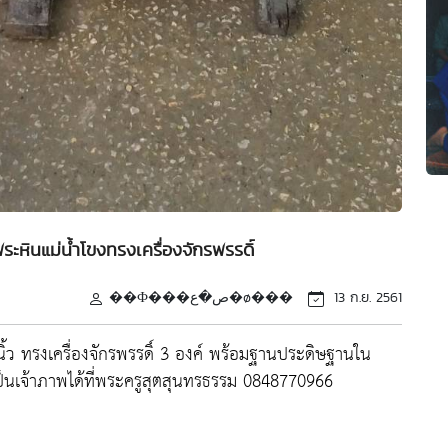
ะหินแม่น้ำโขงทรงเครื่องจักรพรรดิ์
��Ф���ص�ع�ø���
13 ก.ย. 2561
นิ้ว ทรงเครื่องจักรพรรดิ์ 3 องค์ พร้อมฐานประดิษฐานใน
ป็นเจ้าภาพได้ที่พระครูสุตสุนทรธรรม 0848770966