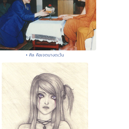
• ศีล คือเจตนางดเว้น