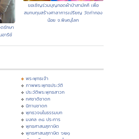
ขอเชิญร่วมบุญทอดผ้าป่าสามัคคี เพื่อ
สมทบทุนสร้างศาลาการเปรียญ วัดท่าทอง
น้อย จ.พิษณุโลก
วดรักษา
อารีย์
พระพุทธเจ้า
ภาพพระพุทธประวัติ
ประวัติพระพุทธสาวก
ทศชาติชาดก
นิทานชาดก
พุทธวจนในธรรมบท
มงคล ๓๘ ประการ
พุทธศาสนสุภาษิต
พุทธศาสนสุภาษิต ๖๒๑