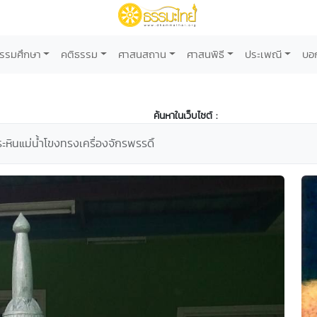
รรมศึกษา
คติธรรม
ศาสนสถาน
ศาสนพิธี
ประเพณี
บอ
ค้นหาในเว็บไซต์ :
หินแม่น้ำโขงทรงเครื่องจักรพรรดิ์