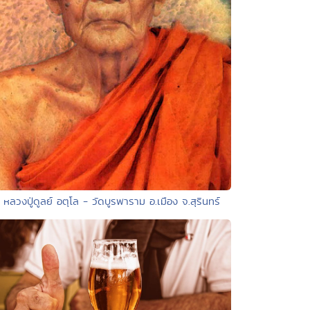
• หลวงปู่ดูลย์ อตุโล - วัดบูรพาราม อ.เมือง จ.สุรินทร์