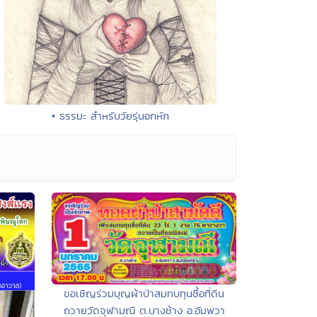
• ธรรมะ สำหรับวัยรุ่นอกหัก
ขอเชิญร่วมบุญผ้าป่าสมทบทุนซื้อที่ดิน
ถวายวัดจุฬามณี ต.บางช้าง อ.อัมพวา