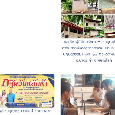
ขอเชิญผู้มีจิตศรัทธา #ร่วมบุญเป
ภาพ สร้างห้องสุขาวัดพรหมเกษร 
ปฏิบัติธรรมแห่งที่ ๑๗ จังหวัดพิ
อ.บางระกำ จ.พิษณุโลก
ญร่วมบุญกฐินสามัคคี วัดปราสาท