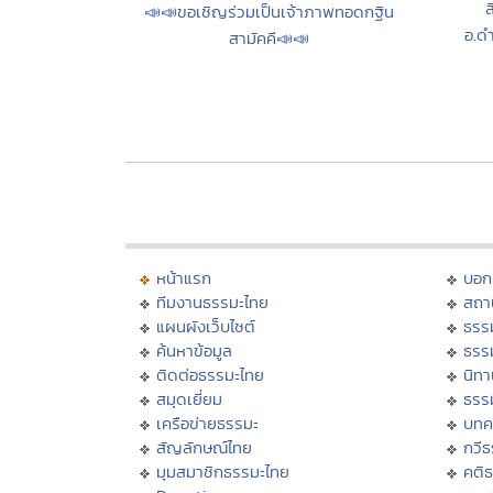
ส
📣📣ขอเชิญร่วมเป็นเจ้าภาพทอดกฐิน
อ.ด
สามัคคี📣📣
หน้าแรก
บอก
ทีมงานธรรมะไทย
สถา
แผนผังเว็บไซต์
ธรร
ค้นหาข้อมูล
ธรร
ติดต่อธรรมะไทย
นิทา
สมุดเยี่ยม
ธรร
เครือข่ายธรรมะ
บทค
สัญลักษณ์ไทย
กวี
มุมสมาชิกธรรมะไทย
คติ