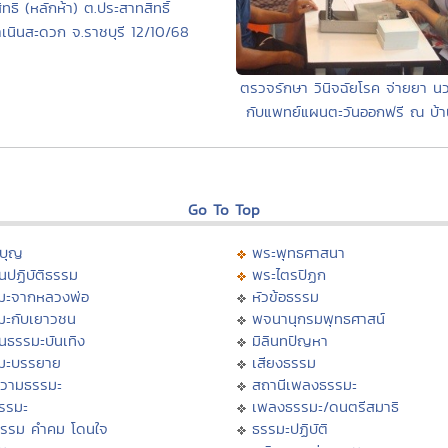
ิทธิ (หลักห้า) ต.ประสาทสิทธิ์
ำเนินสะดวก จ.ราชบุรี 12/10/68
ตรวจรักษา วินิจฉัยโรค จ่ายยา น
กับแพทย์แผนตะวันออกฟรี ณ บ้าน
Go To Top
บุญ
พระพุทธศาสนา
นปฏิบัติธรรม
พระไตรปิฏก
มะจากหลวงพ่อ
หัวข้อธรรม
มะกับเยาวชน
พจนานุกรมพุทธศาสน์
นธรรมะบันเทิง
มิลินทปัญหา
มะบรรยาย
เสียงธรรม
วามธรรมะ
สถานีเพลงธรรมะ
ธรรมะ
เพลงธรรมะ/ดนตรีสมาธิ
ธรรม คำคม โดนใจ
ธรรมะปฏิบัติ