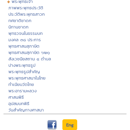
พระพุทธเจ้า
ภาพพระพุทธประวัติ
ประวัติพระพุทธสาวก
ทศชาติชาดก
นิทานชาดก
พุทธวจนในธรรมบท
มงคล ๓๘ ประการ
พุทธศาสนสุภาษิต
พุทธศาสนสุภาษิต ๖๒๑
สังเวชนียสถาน ๔ ตำบล
ปางพระพุทธรูป
พระพุทธรูปสำคัญ
พระพุทธศาสนาในไทย
ทำเนียบวัดไทย
พระอารามหลวง
ศาสนพิธี
อุปสมบทพิธี
วันสำคัญทางศาสนา
Eng