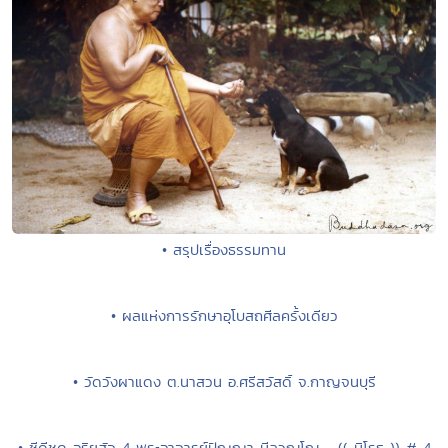
• สรุปเรื่องธรรมทาน
• ผลแห่งการรักษาอุโบสถศีลครั้งเดียว
• วัดวังผาแดง ต.นาสวน อ.ศรีสวัสดิ์ จ.กาญจนบุรี
• ซีดีชุด อริยสัจ 4 พระอาจารย์ปัญญา นีลวณฺโณ - (( นิโรธ )) # 4