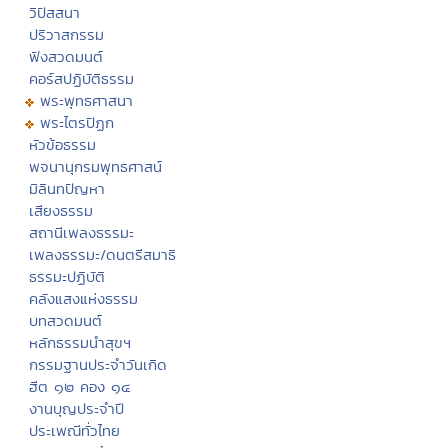
วิปัสสนา
ปริวาสกรรม
ฟังสวดมนต์
คอร์สปฏิบัติธรรม
พระพุทธศาสนา
พระไตรปิฏก
หัวข้อธรรม
พจนานุกรมพุทธศาสน์
มิลินทปัญหา
เสียงธรรม
สถานีเพลงธรรมะ
เพลงธรรมะ/ดนตรีสมาธิ
ธรรมะปฏิบัติ
คลังแสงแห่งธรรม
บทสวดมนต์
หลักธรรมนำสุขฯ
กรรมฐานประจำวันเกิด
ฮีต ๑๒ คอง ๑๔
งานบุญประจำปี
ประเพณีทั่วไทย