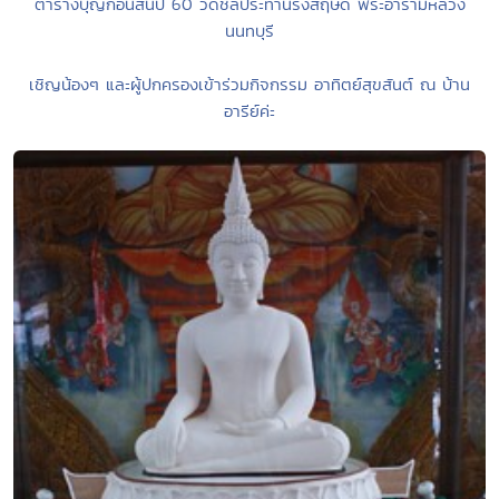
ตารางบุญก่อนสิ้นปี 60 วัดชลประทานรังสฤษดิ์ พระอารามหลวง
นนทบุรี
เชิญน้องๆ และผู้ปกครองเข้าร่วมกิจกรรม อาทิตย์สุขสันต์ ณ บ้าน
อารีย์ค่ะ