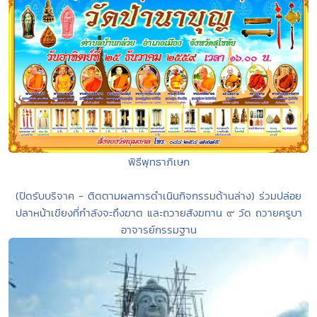
พิธีพุทธาภิเษก
(ปิดรับบริจาค - ติดตามผลการดำเนินกิจกรรมด้านล่าง) ร่วมปล่อย
ปลาหน้าเขียงที่กำลังจะถึงฆาต และถวายสังฆทาน ๙ วัด ถวายครูบา
อาจารย์กรรมฐาน