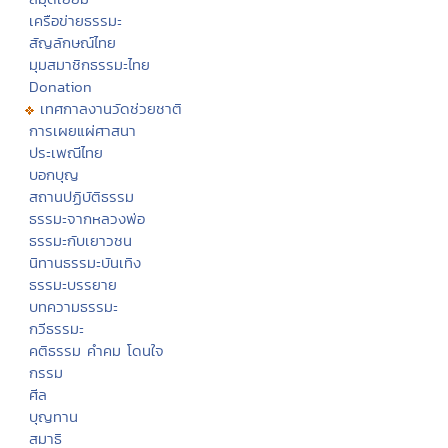
เครือข่ายธรรมะ
สัญลักษณ์ไทย
มุมสมาชิกธรรมะไทย
Donation
เทศกาลงานวัดช่วยชาติ
การเผยแผ่ศาสนา
ประเพณีไทย
บอกบุญ
สถานปฏิบัติธรรม
ธรรมะจากหลวงพ่อ
ธรรมะกับเยาวชน
นิทานธรรมะบันเทิง
ธรรมะบรรยาย
บทความธรรมะ
กวีธรรมะ
คติธรรม คำคม โดนใจ
กรรม
ศีล
บุญทาน
สมาธิ