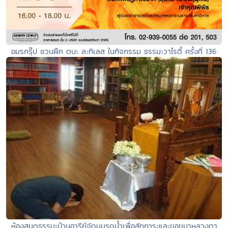
อมรกรุ๊ป ชวนฝึก ตบะ ละกิเลส ในกิจกรรม ธรรมะวาไรตี้ ครั้งที่ 136
ห้องสมุดธรรมะบ้านอารีย์จัดมุมรดน้ำเพื่อสักการะและขอขมาหลวงตา