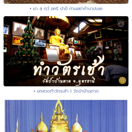
• มา สุ ตฺวํ อกริ ปาปํ ท่านอย่าทำบาปเลย
• บทสวดทำวัตรเช้า l วัดป่าบ้านตาด