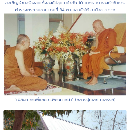
ขอเชิญร่วมสร้างสมเด็จองค์ปฐม หน้าตัก 10 เมตร ณ.กองกำกับการ
ตำรวจตระเวนชายแดนที่ 34 ต.หนองบัวใต้ อ.เมือง จ.ตาก
"เปลือก กระพี้และแก่นพระศาสนา" (หลวงปู่เทสก์ เทสรังสี)