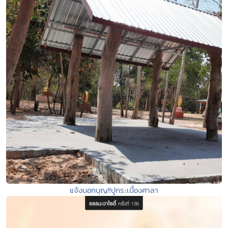
แจ้งบอกบุญ!!ปูกระเบื้องศาลา