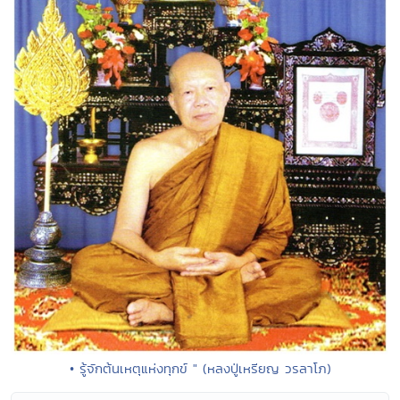
• รู้จักต้นเหตุแห่งทุกข์ " (หลงปู่เหรียญ วรลาโภ)