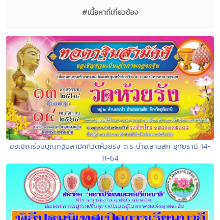
#เนื้อหาที่เกี่ยวข้อง
ขอเชิญร่วมบุญกฐินสามัคคีวัดห้วยรัง ต.ระบำอ.ลานสัก อุทัยธานี 14-
11-64