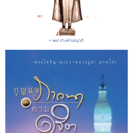
• ๒๙.ปางห้ามญาติ