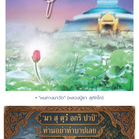
• "หนทางมาวัด" (หลวงปู่ชา สุภัทโท)