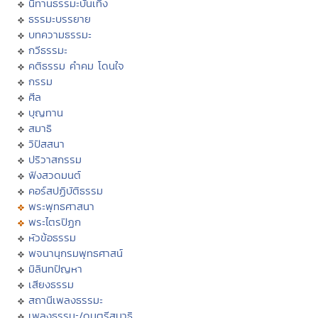
นิทานธรรมะบันเทิง
ธรรมะบรรยาย
บทความธรรมะ
กวีธรรมะ
คติธรรม คำคม โดนใจ
กรรม
ศีล
บุญทาน
สมาธิ
วิปัสสนา
ปริวาสกรรม
ฟังสวดมนต์
คอร์สปฏิบัติธรรม
พระพุทธศาสนา
พระไตรปิฏก
หัวข้อธรรม
พจนานุกรมพุทธศาสน์
มิลินทปัญหา
เสียงธรรม
สถานีเพลงธรรมะ
เพลงธรรมะ/ดนตรีสมาธิ