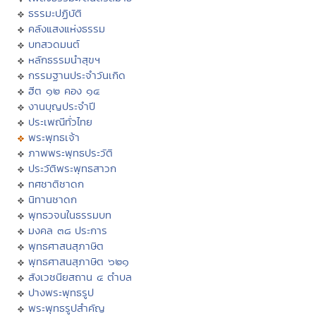
ธรรมะปฏิบัติ
คลังแสงแห่งธรรม
บทสวดมนต์
หลักธรรมนำสุขฯ
กรรมฐานประจำวันเกิด
ฮีต ๑๒ คอง ๑๔
งานบุญประจำปี
ประเพณีทั่วไทย
พระพุทธเจ้า
ภาพพระพุทธประวัติ
ประวัติพระพุทธสาวก
ทศชาติชาดก
นิทานชาดก
พุทธวจนในธรรมบท
มงคล ๓๘ ประการ
พุทธศาสนสุภาษิต
พุทธศาสนสุภาษิต ๖๒๑
สังเวชนียสถาน ๔ ตำบล
ปางพระพุทธรูป
พระพุทธรูปสำคัญ