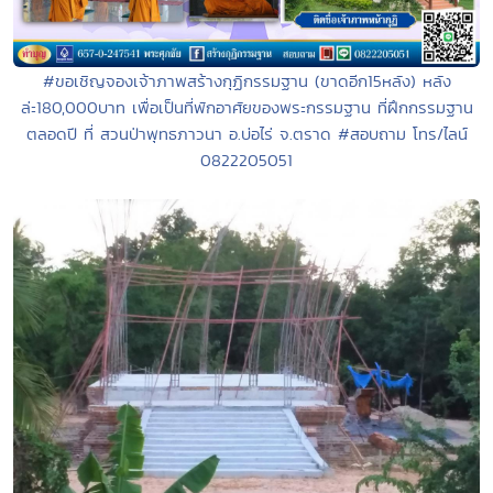
#ขอเชิญจองเจ้าภาพสร้างกุฏิกรรมฐาน (ขาดอีก15หลัง) หลัง
ล่ะ180,000บาท เพื่อเป็นที่พักอาศัยของพระกรรมฐาน ที่ฝึกกรรมฐาน
ตลอดปี ที่ สวนป่าพุทธภาวนา อ.บ่อไร่ จ.ตราด #สอบถาม โทร/ไลน์
0822205051