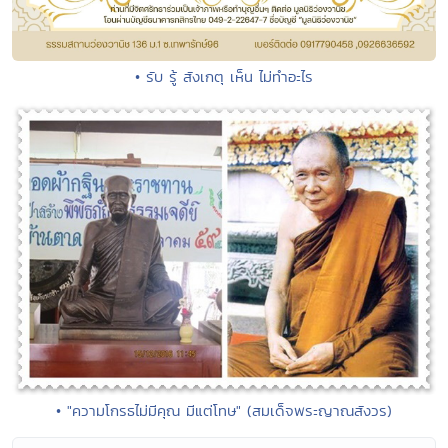
• รับ รู้ สังเกตุ เห็น ไม่ทำอะไร
• "ความโกรธไม่มีคุณ มีแต่โทษ" (สมเด็จพระญาณสังวร)