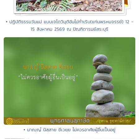
• ปฏิบัติธรรมวันแม่ แบบเจโตวิมุติอันไม่กำเริบ(แก่นพรหมจรรย์) 12 -
15 สิงหาคม 2569 ณ ปัณฑิตารมย์สระบุรี
• นาญฺญํ นิสฺสาย ชีเวยฺย ไม่ควรอาศัยผู้อื่นเป็นอยู่