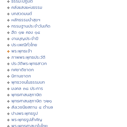
ธรรมะปฏิบัติ
คลังแสงแห่งธรรม
บทสวดมนต์
หลักธรรมนำสุขฯ
กรรมฐานประจำวันเกิด
ฮีต ๑๒ คอง ๑๔
งานบุญประจำปี
ประเพณีทั่วไทย
พระพุทธเจ้า
ภาพพระพุทธประวัติ
ประวัติพระพุทธสาวก
ทศชาติชาดก
นิทานชาดก
พุทธวจนในธรรมบท
มงคล ๓๘ ประการ
พุทธศาสนสุภาษิต
พุทธศาสนสุภาษิต ๖๒๑
สังเวชนียสถาน ๔ ตำบล
ปางพระพุทธรูป
พระพุทธรูปสำคัญ
พระพุทธศาสนาในไทย