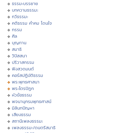
ธรรมะบรรยาย
บทความธรรมะ
กวีธรรมะ
คติธรรม คำคม โดนใจ
กรรม
ศีล
บุญทาน
สมาธิ
วิปัสสนา
ปริวาสกรรม
ฟังสวดมนต์
คอร์สปฏิบัติธรรม
พระพุทธศาสนา
พระไตรปิฏก
หัวข้อธรรม
พจนานุกรมพุทธศาสน์
มิลินทปัญหา
เสียงธรรม
สถานีเพลงธรรมะ
เพลงธรรมะ/ดนตรีสมาธิ