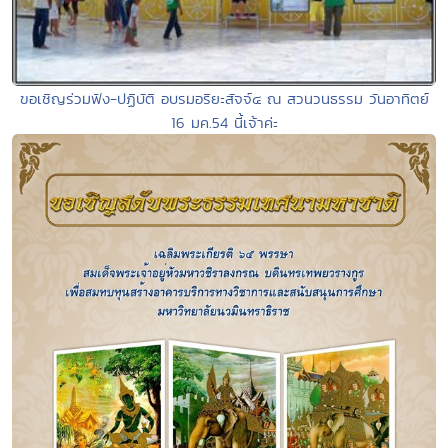
ขอเชิญร่วมฟัง-ปฏิบัติ อบรมอริยะสัจจ์๔ ณ สวนวนธรรม วันอาทิตย์
16 มค.54 นี้เจ้าค่ะ