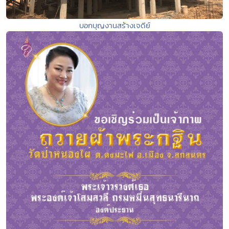
บอกบุญงานสร้างเจดีย์