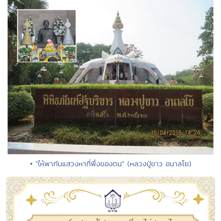
• "ให้พากันแสวงหาที่พึ่งของตน" (หลวงปู่ขาว อนาลโย)