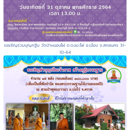
ขอเชิญร่วมบุญกฐิน วัดป่าหนองไผ่ ต.ดงมะไฟ อ.เมือง จ.สกลนคร 31-
10-64