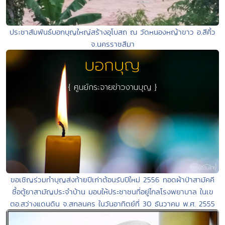
ประชาสัมพันธ์บอกบุญใหญ่สร้างอุโบสถ ณ วัดหนองหญ้าขาว อ.สีคิ้ว
จ.นครราชสีมา
ขอเชิญร่วมทำบุญส่งท้ายปีเก่าต้อนรับปีใหม่ 2556 ทอดผ้าป่าสามัคคี
ซื้อตู้ยาสามัญประจำบ้าน มอบให้ประชาชนที่อยู่ไกลโรงพยาบาล ในเข
ตอ.สว่างแดนดิน จ.สกลนคร ในวันอาทิตย์ที่ 30 ธันวาคม พ.ศ. 2555