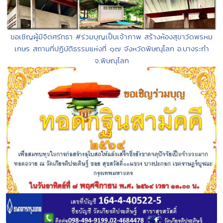
ขอเชิญผู้มีจิตศรัทธา #ร่วมบุญเป็นเจ้าภาพ สร้างห้องสุขาวัดพรหม
เกษร สถานที่ปฏิบัติธรรมแห่งที่ ๑๗ จังหวัดพิษณุโลก อ.บางระกำ
จ.พิษณุโลก