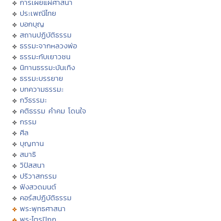
การเผยแผ่ศาสนา
ประเพณีไทย
บอกบุญ
สถานปฏิบัติธรรม
ธรรมะจากหลวงพ่อ
ธรรมะกับเยาวชน
นิทานธรรมะบันเทิง
ธรรมะบรรยาย
บทความธรรมะ
กวีธรรมะ
คติธรรม คำคม โดนใจ
กรรม
ศีล
บุญทาน
สมาธิ
วิปัสสนา
ปริวาสกรรม
ฟังสวดมนต์
คอร์สปฏิบัติธรรม
พระพุทธศาสนา
พระไตรปิฏก