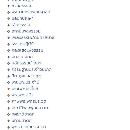
หัวข้อธรรม
พจนานุกรมพุทธศาสน์
มิลินทปัญหา
เสียงธรรม
สถานีเพลงธรรมะ
เพลงธรรมะ/ดนตรีสมาธิ
ธรรมะปฏิบัติ
คลังแสงแห่งธรรม
บทสวดมนต์
หลักธรรมนำสุขฯ
กรรมฐานประจำวันเกิด
ฮีต ๑๒ คอง ๑๔
งานบุญประจำปี
ประเพณีทั่วไทย
พระพุทธเจ้า
ภาพพระพุทธประวัติ
ประวัติพระพุทธสาวก
ทศชาติชาดก
นิทานชาดก
พุทธวจนในธรรมบท