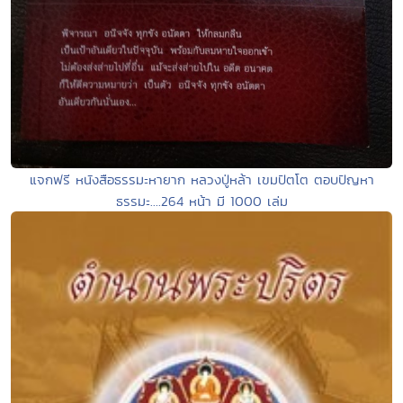
แจกฟรี หนังสือธรรมะหายาก หลวงปู่หล้า เขมปัตโต ตอบปัญหา
ธรรมะ....264 หน้า มี 1000 เล่ม