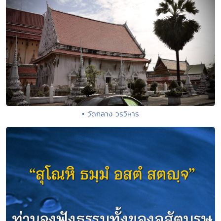
• วัดกลาง วรวิหาร