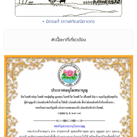
• มิตรแท้ (กาฬกัณณิชาดก)
#เนื้อหาที่เกี่ยวข้อง