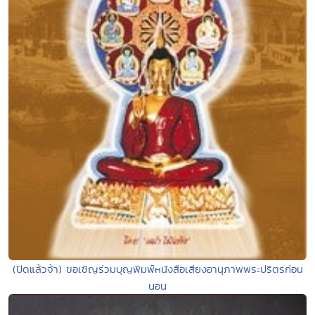
(ปิดแล้วจ้า) ขอเชิญร่วมบุญพิมพ์หนังสือเสียงอานุภาพพระปริตรก่อน
นอน