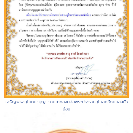
เจริญพรอนุโมทนาบุญ...งานเททองหล่อพระประธานอุโบสถวัดหนองบัว
น้อย