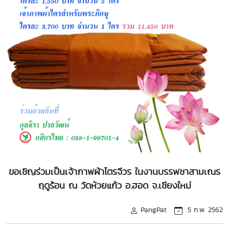
ขอเชิญร่วมเป็นเจ้าภาพผ้าไตรจีวร ในงานบรรพชาสามเณร
ฤดูร้อน ณ วัดห้วยแก้ว อ.ฮอด จ.เชียงใหม่
PangPat
5 ก.พ. 2562