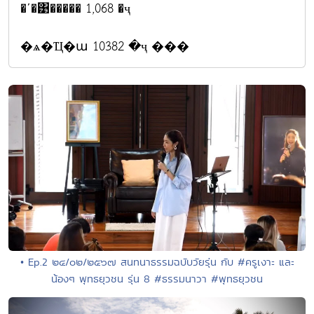
�ʹ�͹����� 1,068 �ҷ
�ѧ�Ҵ�ա 10382 �ҷ ���
• Ep.2 ๒๔/๐๒/๒๕๖๗ สนทนาธรรมฉบับวัยรุ่น กับ #ครูเงาะ และ
น้องๆ พุทธยุวชน รุ่น 8 #ธรรมนาวา #พุทธยุวชน