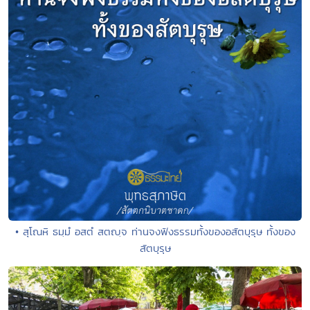
• สุโณหิ ธมฺมํ อสตํ สตญฺจ ท่านจงฟังธรรมทั้งของอสัตบุรุษ ทั้งของ
สัตบุรุษ