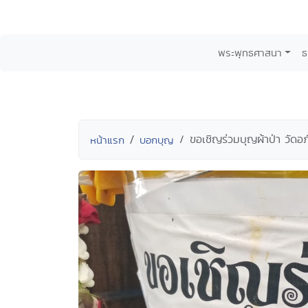
พระพุทธศาสนา
ธ
ขอเชิญร่วมบุญผ้าป่า วัด
หน้าแรก
บอกบุญ