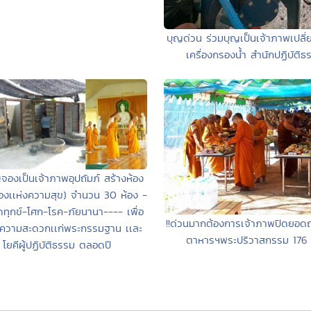
บุญด่วน ร่วมบุญเป็นเจ้าภาพเปลี่ย
เครื่องกรองน้ำ สำนักปฏิบัติธ
จองเป็นเจ้าภาพอุปถัมภ์ สร้างห้อง
้องเเห่งความสุข) จำนวน 30 ห้อง -
ทุกข์-โศก-โรค-ภัยนานา---- เพื่อ
!!ด่วนมากต้องการเจ้าภาพปิดยอด
ความสะดวกเเก่พระกรรมฐาน เเละ
ตาหารฯพระปริวาสกรรม 176 
โยคีผู้ปฏิบัติธรรม ตลอดปี