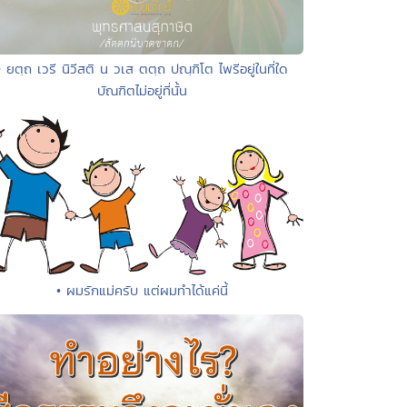
• ยตฺถ เวรี นิวีสติ น วเส ตตฺถ ปณฺฑิโต ไพรีอยู่ในที่ใด
บัณฑิตไม่อยู่ที่นั้น
• ผมรักแม่ครับ แต่ผมทำได้แค่นี้