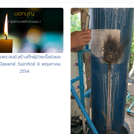
รพระสงฆ์,สร้างตึกผู้ป่วยเรื้อรังและ
องมือแพทย์ วันอาทิตย์ 8 พฤษภาคม
2554