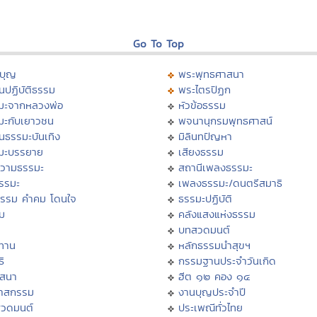
Go To Top
บุญ
พระพุทธศาสนา
นปฏิบัติธรรม
พระไตรปิฏก
มะจากหลวงพ่อ
หัวข้อธรรม
มะกับเยาวชน
พจนานุกรมพุทธศาสน์
นธรรมะบันเทิง
มิลินทปัญหา
มะบรรยาย
เสียงธรรม
วามธรรมะ
สถานีเพลงธรรมะ
ธรรมะ
เพลงธรรมะ/ดนตรีสมาธิ
ธรรม คำคม โดนใจ
ธรรมะปฏิบัติ
ม
คลังแสงแห่งธรรม
บทสวดมนต์
ทาน
หลักธรรมนำสุขฯ
ิ
กรรมฐานประจำวันเกิด
สสนา
ฮีต ๑๒ คอง ๑๔
วาสกรรม
งานบุญประจำปี
สวดมนต์
ประเพณีทั่วไทย