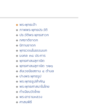
พระพุทธเจ้า
ภาพพระพุทธประวัติ
ประวัติพระพุทธสาวก
ทศชาติชาดก
นิทานชาดก
พุทธวจนในธรรมบท
มงคล ๓๘ ประการ
พุทธศาสนสุภาษิต
พุทธศาสนสุภาษิต ๖๒๑
สังเวชนียสถาน ๔ ตำบล
ปางพระพุทธรูป
พระพุทธรูปสำคัญ
พระพุทธศาสนาในไทย
ทำเนียบวัดไทย
พระอารามหลวง
ศาสนพิธี