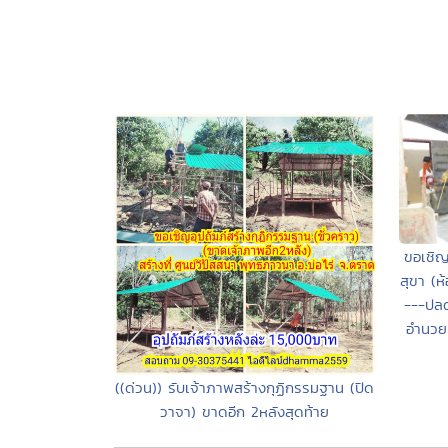
ขอเชิญ
สุขา (ห
---ปลด
อำนวย
((ด่วน)) รับเจ้าภาพสร้างกุฏิกรรมฐาน (ปิด
วาจา) ขาดอีก 2หลังสุดท้าย