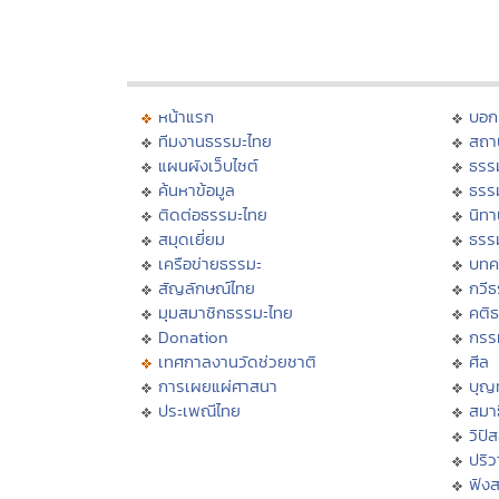
หน้าแรก
บอก
ทีมงานธรรมะไทย
สถา
แผนผังเว็บไซต์
ธรร
ค้นหาข้อมูล
ธรร
ติดต่อธรรมะไทย
นิทา
สมุดเยี่ยม
ธรร
เครือข่ายธรรมะ
บทค
สัญลักษณ์ไทย
กวี
มุมสมาชิกธรรมะไทย
คติ
Donation
กรร
เทศกาลงานวัดช่วยชาติ
ศีล
การเผยแผ่ศาสนา
บุญ
ประเพณีไทย
สมาธ
วิปั
ปริ
ฟัง