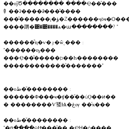
��оĵԾ�������� ����Ҿ��ͧ���
龺��ʡ����âͧ���ͧ����
���ͧ������¡�ؤ�Ź������ҷӧҹ�Ѻ����ͧ��
����蹡�͹�͹����ѧ�ա��������? "
������ͪҵ�ѵ�ٷ�ŵͺ��� :
"������ҧ���
���Ҿ��ͧ�����þ��Һ��������
������������ͧ�������"
��оط�ͧ�������� :
������Ф���ҹ�ʧ��ͧ��úǪ��ͷ��
� ��������Ѵ㹻Ѩ�غѹ ��ͨҡ���
��оط�ͧ�������� :
"�դ����ӹҢͧ���ͧ�� �ҾԨ�ó����