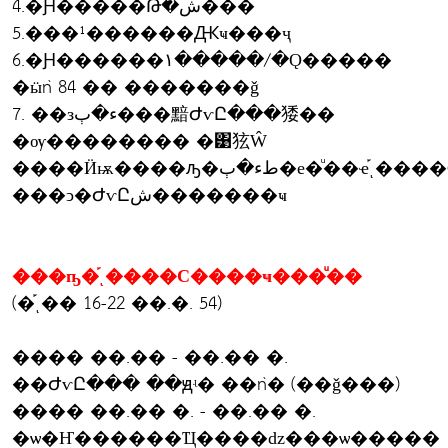
4.�Ԩ�����Թ�ش���
5.���¹������Ԫҹ���ҷ
6.�Ԩ������١�����/�Ǫ�����
�ӹǹ 84 �� �������ǧ
7. ��зء�ٻ���黯ԺѵԸ���㹻��
�ѹ�������� �͹㹡Ŵ
����Ӥѭ����ԡ�طء�ٻ�е�ͧ��ҽ֡ͺ����С����ҹ
���ͻ�ԺѵԸش�������ҹ
���ҧ�֡ͺ����С����ҹ���ͧ��
(�֡ͺ�� 16-22 ��.�. 54)
���� ��.�� - ��.�� �.
��ԺѵԸ��� ��ԭʵ� ��ǹ� (��ǧ���)
���� ��.�� �. - ��.�� �.
�ѡ�Ҥ������Ҵ����ǳ���ѡ�����