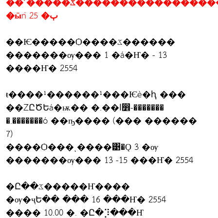
��˹�����ػ������������������õ�
�ӹǹ 25 �ٻ
��Ѥ�����Ѻ����ػ������
�������ѹ��� 1 �á�Ҥ� - 13
����Ҥ� 2554
ŧ����¹������¹���Ѥè�ԧ ���
��ŹԸԾԵá�ѭ�� �.��ا෾-�������
�.�������ó ��ҧ���� (��� ������
7)
����Ѻ���ͺ����͹�Ǫ 3 �ѹ
�������ѹ��� 13 -15 ���Ҥ� 2554
�Ը��ػ�����Ҥ����
�ѹ�ҷԵ�� ��� 16 ���Ҥ� 2554
���� 10.00 �. �Ը�⡹���Ҥ