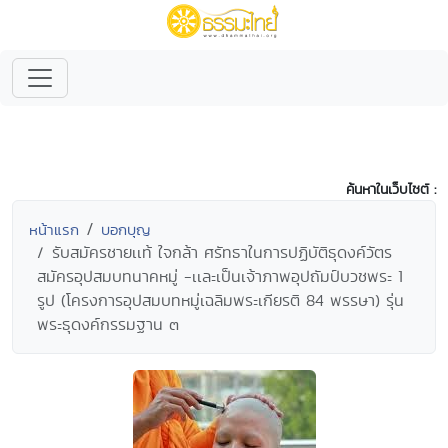
ค้นหาในเว็บไซต์ :
หน้าแรก
บอกบุญ
รับสมัครชายเเท้ ใจกล้า ศรัทธาในการปฏิบัติธุดงค์วัตร
สมัครอุปสมบทนาคหมู่ -เเละเป็นเจ้าภาพอุปถัมป์บวชพระ 1
รูป (โครงการอุปสมบทหมู่เฉลิมพระเกียรติ 84 พรรษา) รุ่น
พระธุดงค์กรรมฐาน ๓