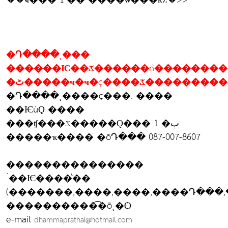
�Դ����ͺ���
������Ѥ��ػ������ǹ��������
�ٹ�����ҹ�ҹ�ç����ػ
�Դ����ͺ����ç���. ����
��ѤúǪ ����
���ʧ���ػ�����Ǫ��� 1 �ٻ
�����ҡ���� �õԴ��� 087-007-8607
���������������
´��Ѥ����ͧ��
(�������,����,����,����Դ���,�
����������͡�õͺ�Ѻ
e-mail
dhammaprathai@hotmail.com