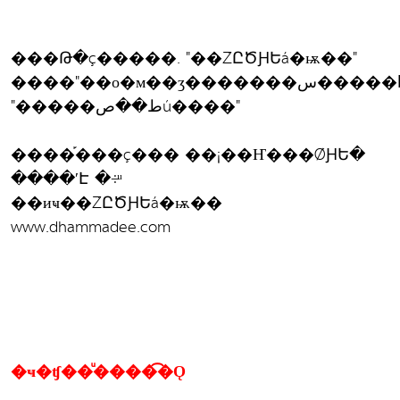
���Թ�ç�����. "��ŹԸԾԨԵá�ѭ��"
����"��о�м��ӡ�������س�����ԧ��óҡ��"
"�����ط��صú����"
����֡���ç��� ��¡��Ҥ���ǾԨԵ�
����ʹԷ �÷ͧ
��иҹ��ŹԸԾԨԵá�ѭ��
www.dhammadee.com
�ҹ�ʧ��ͧ����͡�Ǫ