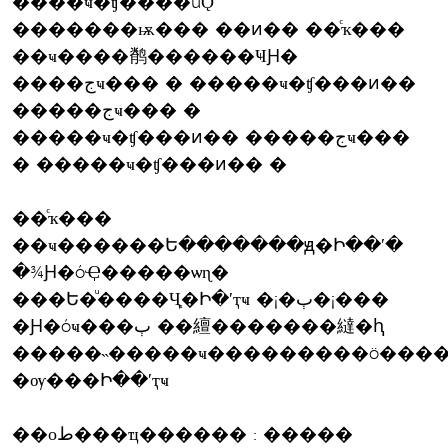
����ҹ�ʧ��ͧ��úǪ
�������ѭ��� ��ͷ�� ��ͨҡ���
��ҹ����鹡������ҸԨ�
����جҹ��� � �����ҹ�ʧ���ͷ��
�����جҹ��� �
�����ҹ�ʧ���ͷ�� �����جҹ���
� �����ҹ�ʧ���ͷ�� �
��ͨҡ���
��ҹ������Ե�������ԭ�Ի��ʹ�
�¾Ԩ�óҾ�����ѡɳ�
���Ե�ͧ����Ҷ֧�Ի�ʹҭҹ �¡�ٻ�¡���
�Ԩ�óҹ���ٻ ��繵�������繨�ԧ
�����˵�����ҹ���������ö����حҳ���ʹ
�ѹ���Ի��ʹҭҹ
��оط���ҵ������ : �����