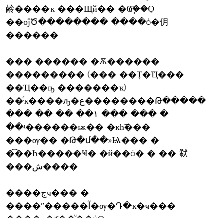
鹷����ҡ ���Щй�� �Ҩ֧�͡�Ǫ
��оĵԾ�������� ����ó�仴
������
��� ������ �Ѫ������
��������� (��� ��Ţ�Ҵ���
��Ҵ��ҧ �������ҡ)
��ͨҡ����ԡ�ع��������Թ�����
��� �� �� ��١ ��� ��� �
��ʵ������ѭ�� �кһ͡���
���ѹ�� �Թ�մ��»Ѩ��� �
�͡��Һ�����Ҹ� �й��ó� � �� 㹷
���ش����
����جҹ��� �
����ʺ�����آ�ѹ�Դ�ҡ�ҹ���