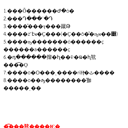
1.���Ȫ������Ժ�ó�
2.���Դ���ʾ�Դ
3.����ͧ���ҭ���蹴Թ
4.����ź˹էҹ�Ҫ���(�Ҫ��õ�ͧ�ҧҹ��͹)
5.����ҧ�������ó������ç
������ä������ç
6.�դ������㨨�ԧ��ѷ�Ҩ�ԧ㹡
���͡�Ǫ
7.����ö�Ѻ���ͺ����ǹҢͧ�ٹ����
8.����ö��ԡ��������㹢
�����ͺ��
�͡���㹡����Ѥ�