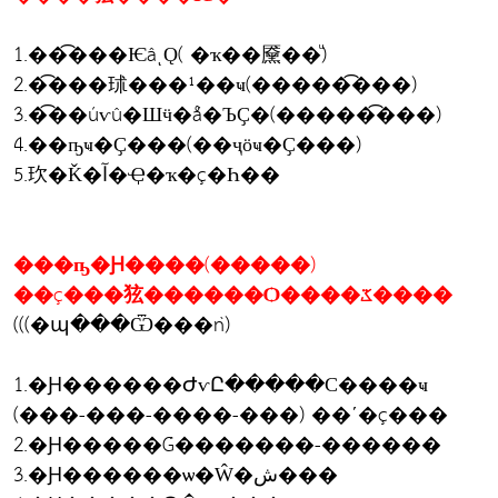
1.��͡���ѤâͺǪ( �ҡ��黡��ͧ)
2.�͡���㺷���¹��ҹ(�����͡���)
3.�͡��úѵû�Шӵ�ǻ�ЪҪ�(�����͡���)
4.��ҧҹ�Ҫ���(��ҷӧҹ�Ҫ���)
5.㺵�Ǩ�آ�Ҿ�ҡ�ç�Һ��
���ҧ�Ԩ����(�����)
��ç���㹡������Ѻ����ػ����
(((�պ���Ѿ���ǹ)
1.�Ԩ������ԺѵԸ�����С����ҹ
(���-���-����-���) ��ʹ�ç���
2.�Ԩ�����Ǵ�������-������
3.�Ԩ������ѡ�Ŵ�ش���