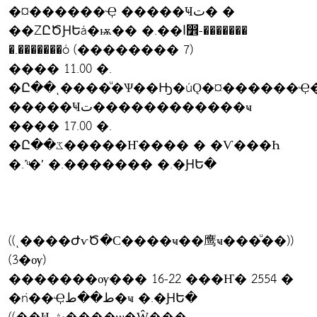
�¤������Ҿ �����Ҹت� �
��ŹԸԾԨԵá�ѭ�� �.��ا෾-�������
�.�������ó (�������� 7)
���� 11.00 �.
�Ը��ͺ����ͧ�Ѱ��Ԣ�úǪ�¤������Ҿ����ػ
�����Ҹت������������ҹ
���� 17.00 �.
�Ը��ػ�����Ҥ���� � �Ѵ���Һ
�.˹ͧ�ʹ �.������� �.�ԨԵ�
((ͺ����ԺѵԾ�С����ҹ��鹰ҹ���ͧ��))
(3�ѹ)
�������ѹ��� 16-22 ���Ҥ� 2554 �
�ǹ��Ҿط��ط�ҹ �.�ԨԵ�