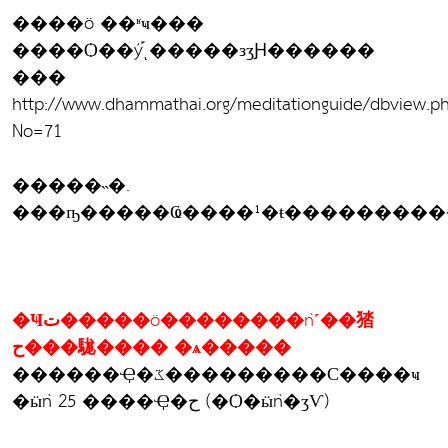
����ö ��ʶҹ���
����Ѻ��ý֡ͺ�����зӡԨ������
���
http://www.dhammathai.org/meditationguide/dbview.p
No=71
�����˵�.
���ҧ�����Ҩ����¹�ŧ��������
�Ҹت�����ö��������ǹ˹��㹺
ح���駹���� �ѧ�����
������Ҿ�ػ���������С����ҹ
�ӹǹ 25 ����Ҿ�ح (�Ѻ�ӹǹ�ӡѴ)