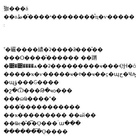
㹢���á
��оط�ͧ����ʶ��������ͪҵ�ѵ�����
:
"�礹����繷�ʡ����âͧ���ͧ��
���Ѻ����ͧ������ ��蹡
�͹�͹����ѧ��ʡ���������ҹ���ҾԨ�
�����ҡ�ѵ�����ҹ�¢ͧ��ҹ��ç�պح�Ҹԡ��
�պؤ���Ǵ����
�շ�Ѿ���Թ�ҹѻ���
���ӹҨ����˭�
���ͧ�����������
��ҡ��������� ��ҩй��
��Ҩе�ͧ�͡�Ǫ���´ա���
������͡�Ǫ����