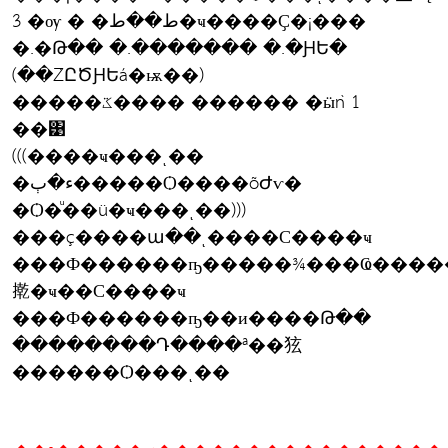
3 �ѹ � �ط��ط�ҹ����Ҫ�¡���
�.�Թ�� �.������� �.�ԨԵ�
(��ŹԸԾԨԵá�ѭ��)
�����ػ���� ������ �ӹǹ 1
��͹
(((����ҹ���ͺ��
�ء�ٻ�����Ѻ����õԺѵ�
�Ѻ�ͧ��ü�ҹ���ͺ��)))
���ç����ա��ͺ����С����ҹ
���Ф������ҧ�����¾���Ҩ���
㨴�ҹ��С����ҹ
���Ф������ҧ��и����Թ��
��������Դ����ª��㹡
������Ѻ���ͺ��