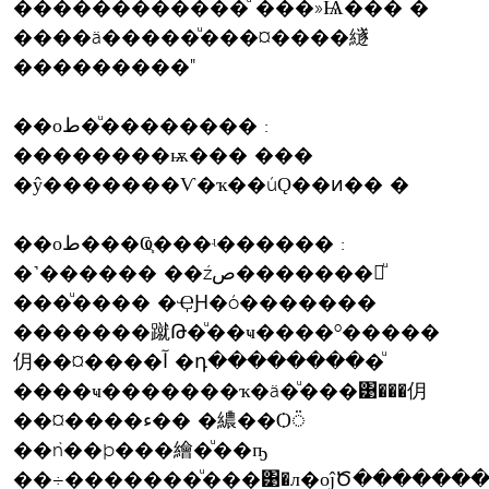
������������ͧ ���»Ѩ��� �
����ä�����ͧ���¤����繸
���������"
��оط�ͧ�������� :
��������ѭ��� ���
�ŷ�������Ѵ�ҡ��úǪ��ͷ�� �
��оط���Ҩ֧���ʵ������ :
�˺������ ��źص�������鹢ͧ
���ͧ���� �ҾԨ�ó�������
�������蹴Թ�ͧ��ҹ����º�����
仴��¤����آ �դ���������ͧ
����ҹ�������ҡ�ä�ͧ���͹���仴
��¤����ء�� �繷��Ѻ᤺
��ǹ��þ���繪�ͧ��ҧ
��÷�������ͧ���͹�л�оĵԾ��������������ط������