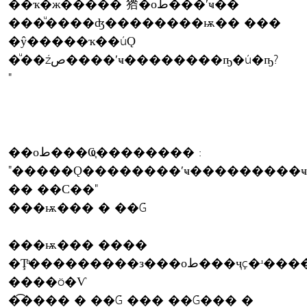
��ҡ�ж����� 㹾�оط���ʹҹ��
���ͧ����ʤ��������ѭ�� ���
�ŷ�����ҡ��úǪ
�ͧ��źص����ʹҹ��������ҧ�ú�ҧ?
"
��оط���Ҩ֧�������� :
"�����Ǫ��������ʹҹ���������ҹ�
�� ��С��"
���ѭ��� � ��Ǵ
���ѭ��� ����
�Ţͧ���������з���оط���ҷç�ʴ������
����ö�Ѵ
�͡���� � ��Ǵ ��� ��Ǵ��� �