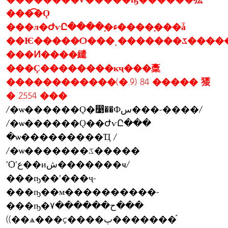
���͡�Ǫ
���л�ԺѵԸ����຺�ء����຺���ǡ
��Ѥ�����
���Ͷ����繾
���Ҫ��������кҷ���稾
������������(�.9) 84 ����� 㹻
� 2554 ���
/�ѡ������Ǫ�෹��Фس���-����/
/�ѡ������Ǫ��ԺѵԸ���
�ѡ���������Ҵ /
/�ѡ�������ػ�����
ʹѺʹع��иش�������ҹ/
���ҧ��ʹ���ҷ-
���ҧ��м����������-
���ҧ�ح������٧���
((��ѧ���ç����ٻ�������֡