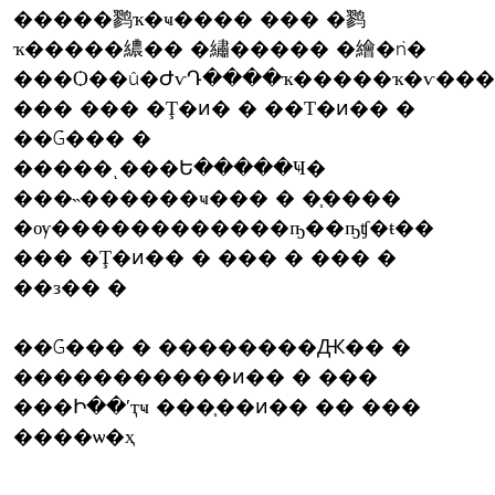
�����鹨ҡ�ҹ���� ��� �鹨
ҡ�����繷�� �繡����� �繪�ǹ�
���Ѻ��û�ԺѵԴ����ҡ�����ҡ�ѵ��
��� ��� �Ţ�ͷ� � ��Т�ͷ�� �
��Ǵ��� �
�����ͺ���Ե�����Ҹ�
���˵������ҹ��� � �֧����
�ѹ������������ҧ��ҧʧ�ŧ��
��� �Ţ�ͷ�� � ��� � ��� �
��з�� �
��Ǵ��� � ��������Ԫ�� �
�����������ͷ�� � ���
���Ի��ʹҭҹ ���֧��ͷ�� �� ���
����ѡ�­ҳ