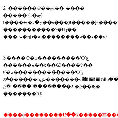
2. ������Ҿ��ӻҹ�� ����
����� (1�ѹ)
(����Ҿ�ح�ء��ҹ���ԭ�����Ԩ������ç�����ѹ�ػ������������������õ�
�����������º�Ԣ��
���еѡ�ҵþ�иا��������ҹ��ء��ҹ)
3.����Ҿ�ػ���������ʹѺʹع
������ѧ��ç��Ѿ����ѷ��
((�ѡ���������͡����ʹѺʹع
�ػ������иش�������ҹ੡������¾�оط����
�������ʹ���� �غ�ʡ-�غ��ԡ�
�������ԧ))
����ö��������Ը��ػ�����Ҥ�����иش�������ҹ��