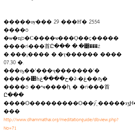
�����ѹ��� 29 ���Ҥ� 2554
����ö
�ѡ�ҵþ�С����ҹ���Ǫ��ç�����
����ǹ���⾸Ը��� �.�͹���ź
�.���¡���� �.�ҭ������ ����
07.30 �.
���ҧ��ʹ���ҷ�������ʹ�
�����͹Һح����غ�ʡ-�غ��ԡ�
����ö ��ʶҹ����ԧ � �ǹ���⾸
Ը���
����Ѻ���������Ѻ��ý֡ͺ�����зӡ
���
http://www.dhammathai.org/meditationguide/dbview.php?
No=71