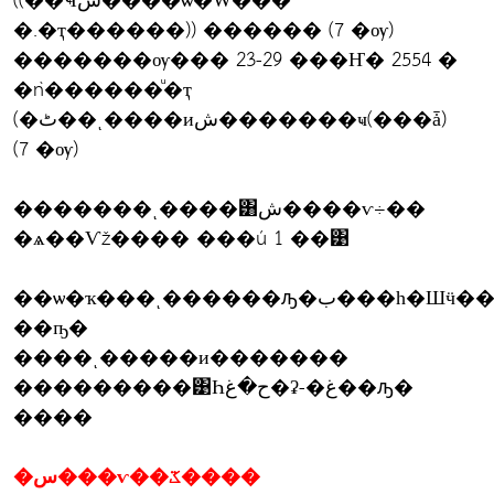
((��Ҹش����ѡ�Ŵ���
�.�ҭ������)) ������ (7 �ѹ)
�������ѹ��� 23-29 ���Ҥ� 2554 �
�ǹ������ͧ�ҭ
(�ٹ��ͺ����иش�������ҹ(���ǡ)
(7 �ѹ)
�������ͺ����͸ش����ѵ÷��
�ѧ��Ѵž���� ���ú 1 ��͹
��ѡ�ҡ���ͺ������ԡ�ب���һ�Шӵ���ٹ��ͺ����ԺѵԸ����ٹ���Ң�
��ҧ�
����ͺ�����и�������
���������͹Һح�غ�ʡ-�غ��ԡ�
����
�س���ѵ��ػ����