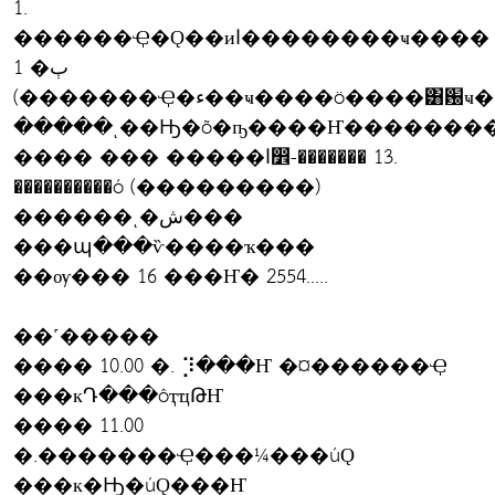
1.
������Ҿ�Ǫ��иا��������ҹ����
1 �ٻ
(�������Ҿ�ء��ҹ����ö����͸԰ҹ�Ե
���� ��� �����ا෾-������� 13.
����������ó (���������)
������ͺ�ش���
���պ���ѷ����ҡ���
��ѹ��� 16 ���Ҥ� 2554.....
��˹�����
���� 10.00 �. ⡹���Ҥ �¤������Ҿ
���кԴ���ôҭҵԹҤ
���� 11.00
�.�������Ҿ���¼���úǪ
���к�Ԣ�úǪ���Ҥ