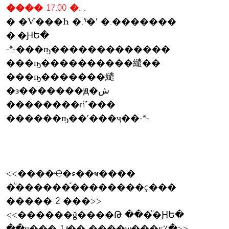
���� 17.00 �. .
� �Ѵ���Һ �.˹ͧ�ʹ �.�������
�.�ԨԵ�
-*-���ҧ�������������
���ҧ����������繾��
���ҧ�������繾
�з�������ԭ�ش
��������ǹ˹���
������ҧ��ʹ���ҷ��-*-
<<����Ҿ�ء��ҹ����
�ͧ������֡��������ç���
����� 2 ���>>
<<������ǧ����Թ ���ͧ�ԨԵ�
��ҹ��� 1 ͧ�� ����ѡ���к٪�>>