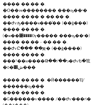
���� ��.�� �.
�Ѻ��зҹ�������� ���ҧ��ʵ�
���� ��.�� � ��.�� �.
��Ժѵԡ����ҹ���ͧ�� (��ǧ���)
���� ��.�� �.
(�ѡ��͹����Ѹ����� ���ҧ��ʵ�)
���� ��.�� - ��.�� �.
��ԺѵԸ��� ��ԭʵ� (��ǧ����)
���� ��.�� �.
���¹��и����Թ��/��ͻ�ԺѵԵ�㹡
�ö�͸ش���
���� ��.�� �. �Ӥ������Ҵ/
������ҧ���
���� ��.�� �.
�Ǵ������ѵ���� /��Ժѵ���ǹ�