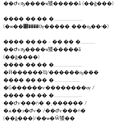
��Ժѵԡ����ҹ㹻�����ǡ (��ǧ���)
���� ��.�� �.........................
(�ѡ��͹����Ѹ����� ���ҧ��ʵ�)
���� ��.�� - ��.�� �.............
��Ժѵԡ����ҹ㹻�����ǡ
(��ǧ����)
���� ��.�� �.........................
�Ӥ������Ҵ/������ҧ���
���� ��.�� �.......................
�Ǵ������ѵ��������ѹ /
���� ��.�� �.........................
��Ժѵ���ǹ� �ͺ������ /
�ѧ��ͻ�Ժѵ� /��Ժѵ���ǹ�
(��ǧ���)/��ѡ�Ŵ㹻��