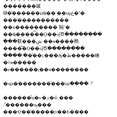
�������蹴
Թ�ͧ������ӹҨ��ʹ��պح�˭�
���ͧ�����������
��ҡ��������� 䩹˹�
��Ҩ֧�����͡�Ǫ��оĵԾ��������
���㹷���ش ��ҹ����鹡
����͡�Ǫ��оĵԾ��������
����;��ͧ��ç���ԡ�ط�����繪
�ǹҹ�����
�е������¡��ҹ��������
�ҷӹ��������ͧ���ա���� ?"
������ͪҵ�ѵ�ٷ�ŵͺ���
:"������ҧ���
���Ҿ��ͧ�����þ��Һ����