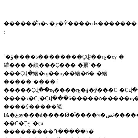
������ͪҵ�ѵ�ٷ�Ŷ����оط�������
:
"�ؤ����š��������Ҫվᵡ��ҧ�ѹ �
繷��� �繢���Ҫ��� �繤˺��
���Ҫվ�繪�ҧ��ҧ��繪�ǹ� �繪
����� ����ǹ
�����Ҫվ��ҧ����ҧ�ؤ�ŷ���Сͺ�Ҫվ����ҹ��
����ͻ�Сͺ�Ҫվ���ǡ�����ö�����ҧ
����§�����㹻
Ѩ�غѹ���ǡ����Թ�ͧ����§�ٺص�����Ңͧ��
��С�Ӻح �ӷҹ
�����͡����Դ�����ä�