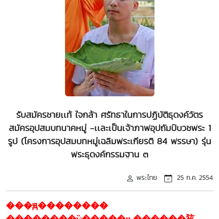
รับสมัครชายเเท้ ใจกล้า ศรัทธาในการปฏิบัติธุดงค์วัตร
สมัครอุปสมบทนาคหมู่ -เเละเป็นเจ้าภาพอุปถัมป์บวชพระ 1
รูป (โครงการอุปสมบทหมู่เฉลิมพระเกียรติ 84 พรรษา) รุ่น
พระธุดงค์กรรมฐาน ๓
พระไทย
25 ก.ค. 2554
���ԭ��������
��������ѷ�����ҧ������㹡